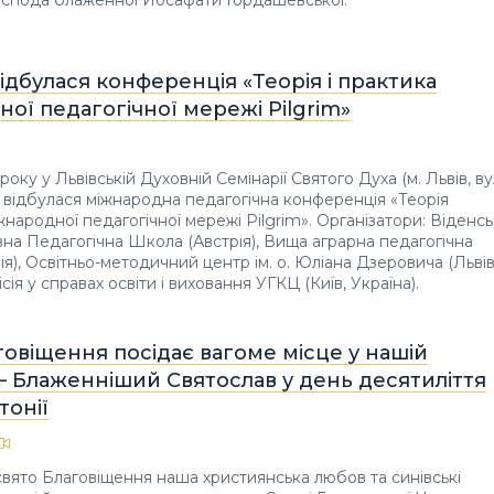
оспода блаженної Йосафати Гордашевської.
відбулася конференція «Теорія і практика
ої педагогічної мережі Pilgrim»
 року у Львівській Духовній Семінарії Святого Духа (м. Львів, ву
5) відбулася міжнародна педагогічна конференція «Теорія
жнародної педагогічної мережі Pilgrim». Організатори: Віденс
а Педагогічна Школа (Австрія), Вища аграрна педагогічна
ія), Освітньо-методичний центр ім. о. Юліана Дзеровича (Львів
ісія у справах освіти і виховання УГКЦ (Київ, Україна).
говіщення посідає вагоме місце у нашій
— Блаженніший Святослав у день десятиліття
тонії
 свято Благовіщення наша християнська любов та синівські