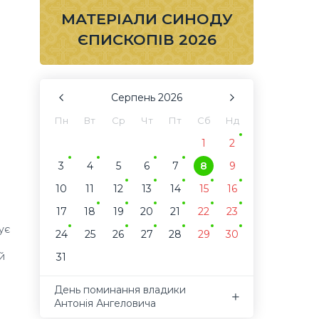
МАТЕРІАЛИ СИНОДУ
ЄПИСКОПІВ 2026
Серпень
2026
Пн
Вт
Ср
Чт
Пт
Сб
Нд
1
2
3
4
5
6
7
8
9
10
11
12
13
14
15
16
17
18
19
20
21
22
23
ує
24
25
26
27
28
29
30
й
31
День поминання владики
Антонія Ангеловича