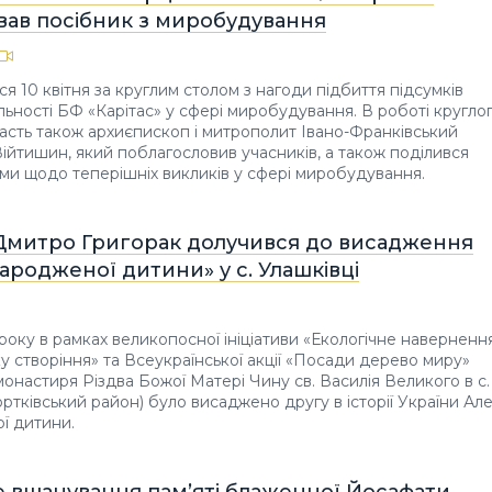
вав посібник з миробудування
я 10 квітня за круглим столом з нагоди підбиття підсумків
яльності БФ «Карітас» у сфері миробудування. В роботі кругло
часть також архиєпископ і митрополит Івано-Франківський
йтишин, який поблагословив учасників, а також поділився
ми щодо теперішніх викликів у сфері миробудування.
Дмитро Григорак долучився до висадження
ародженої дитини» у с. Улашківці
9 року в рамках великопосної ініціативи «Екологічне наверненн
у створіння» та Всеукраїнської акції «Посади дерево миру»
 монастиря Різдва Божої Матері Чину св. Василія Великого в с.
ортківський район) було висаджено другу в історії України Ал
ї дитини.
 вшанування пам’яті блаженної Йосафати