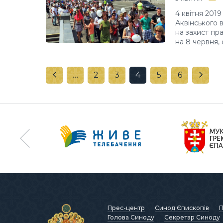
4 квітня 2019
Аквінського 
на захист пр
на 8 червня, 
…
2
3
4
5
6
Прес-центр
Синод Єпископів
П
Голова Синоду
Секретар Синоду