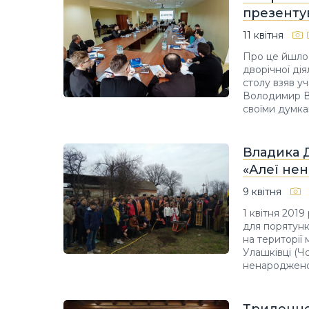
презенту
11 квітня
Про це йшлос
дворічної ді
столу взяв у
Володимир Ві
своїми думка
Владика 
«Алеї нен
9 квітня
1 квітня 201
для порятунк
на території
Улашківці (Ч
ненароджено
Триденне