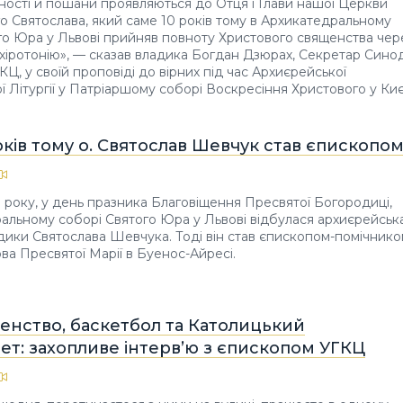
ності й пошани проявляються до Отця і Глави нашої Церкви
 Святослава, який саме 10 років тому в Архикатедральному
го Юра у Львові прийняв повноту Христового священства чер
хіротонію», — сказав владика Богдан Дзюрах, Секретар Сино
КЦ, у своїй проповіді до вірних під час Архиєрейської
 Літургії у Патріаршому соборі Воскресіння Христового у Киє
ків тому о. Святослав Шевчук став єпископо
9 року, у день празника Благовіщення Пресвятої Богородиці,
альному соборі Святого Юра у Львові відбулася архиєрейськ
адики Святослава Шевчука. Тоді він став єпископом-помічник
ова Пресвятої Марії в Буенос-Айресі.
енство, баскетбол та Католицький
ет: захопливе інтерв’ю з єпископом УГКЦ