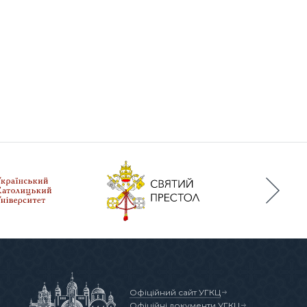
а
Офіційний сайт УГКЦ
Офіційні документи УГКЦ