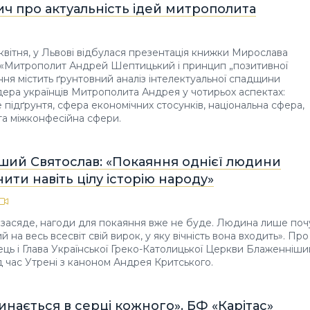
ч про актуальність ідей митрополита
 квітня, у Львові відбулася презентація книжки Мирослава
«Митрополит Андрей Шептицький і принцип „позитивної
ння містить ґрунтовний аналіз інтелектуальної спадщини
дера українців Митрополита Андрея у чотирьох аспектах:
 підґрунтя, сфера економічних стосунків, національна сфера,
 та міжконфесійна сфери.
ший Святослав: «Покаяння однієї людини
ити навіть цілу історію народу»
засяде, нагоди для покаяння вже не буде. Людина лише поч
на весь всесвіт свій вирок, у яку вічність вона входить». Про
ець і Глава Української Греко-Католицької Церкви Блаженніши
д час Утрені з каноном Андрея Критського.
нається в серці кожного». БФ «Карітас»