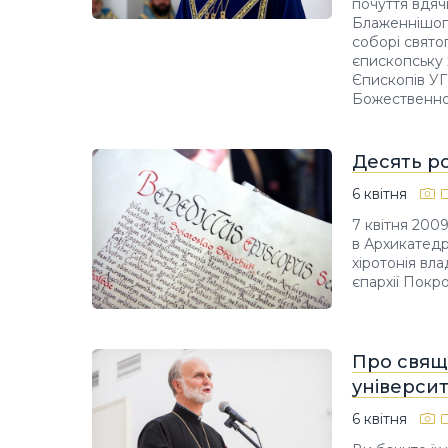
почуття вдяч
Блаженнішого
соборі свято
єпископську 
Єпископів УГ
Божественної
Десять ро
6 квітня
7 квітня 200
в Архикатедр
хіротонія вл
єпархії Покр
Про свящ
університ
6 квітня