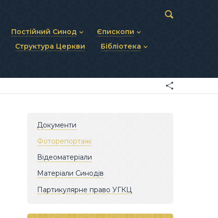
Постійний Синод
Єпископи
Структура Церкви
Бібліотека
пів
Статут Постійного Синоду
Діючі єпископи
ископів
Персональний склад
Єпископи-ємерити
Документи
ну тему
Минулі склади
Усопші єпископи
Фоторепортажі
я Св. Духа
Відеоматеріали
Матеріали Синодів
Партикулярне право УГКЦ
Документи
Фоторепортажі
Відеоматеріали
Матеріали Синодів
Партикулярне право УГКЦ