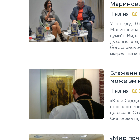
Маринови
11 квітня
У середу, 10
Мариновича 
суми“». Вида
духовного лі
богословське
міжрелігійна
Блаженні
може змін
11 квітня
«Коли Суддя 
проголошений 
це сказав От
Святослав пі
«Мир почи