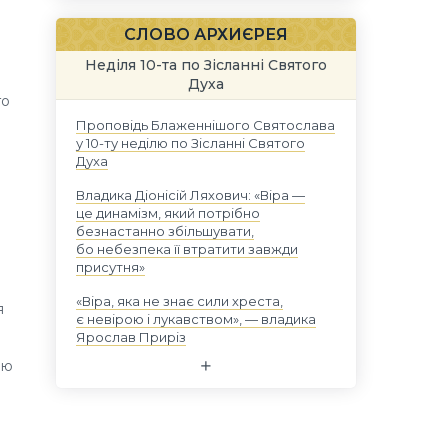
СЛОВО АРХИЄРЕЯ
Неділя 10-та по Зісланні Святого
Духа
го
Проповідь Блаженнішого Святослава
у 10-ту неділю по Зісланні Святого
Духа
Владика Діонісій Ляхович: «Віра —
це динамізм, який потрібно
безнастанно збільшувати,
бо небезпека її втратити завжди
присутня»
«Віра, яка не знає сили хреста,
я
є невірою і лукавством», — владика
Ярослав Приріз
ею