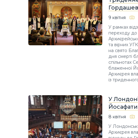
Гордашев
9 квітня
У рамках від
переходу до в
Архиєрейсько
та вірних УГК
на свято Благ
дня смерті б
спільнотах С
блаженної Йо
Архиєрея вла
із триденног
У Лондон
Йосафати
8 квітня
У Лондонські
Архиєрея вла