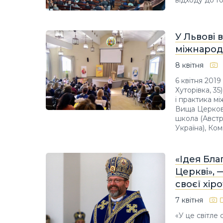
відходу до Г
У Львові 
міжнародн
8 квітня
6 квітня 2019
Хуторівка, 3
і практика мі
Вища Церковн
школа (Австр
Україна), Ком
«Ідея Бла
Церкві», 
своєї хіро
7 квітня
«У це світле