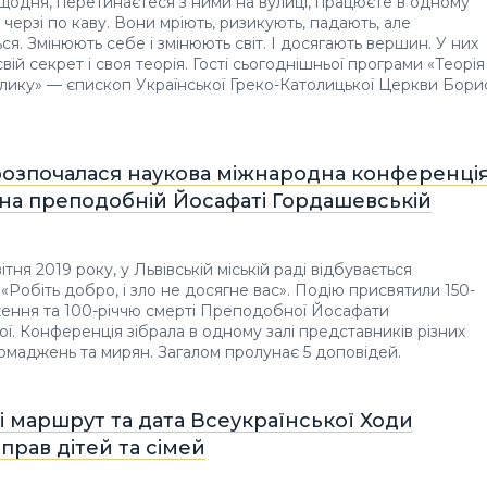
 щодня, перетинаєтеся з ними на вулиці, працюєте в одному
 в черзі по каву. Вони мріють, ризикують, падають, але
ся. Змінюють себе і змінюють світ. І досягають вершин. У них
 свій секрет і своя теорія. Гості сьогоднішньої програми «Теорія
лику» — єпископ Української Греко-Католицької Церкви Бори
розпочалася наукова міжнародна конференція
на преподобній Йосафаті Гордашевській
вітня 2019 року, у Львівській міській раді відбувається
«Робіть добро, і зло не досягне вас». Подію присвятили 150-
ення та 100-річчю смерті Преподобної Йосафати
ї. Конференція зібрала в одному залі представників різних
маджень та мирян. Загалом пролунає 5 доповідей.
 маршрут та дата Всеукраїнської Ходи
 прав дітей та сімей