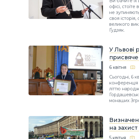
Ви бачите їх
офісі, стоїте
не зупиняють
своя історія,
великого вик
Ґудзяк.
У Львові 
присвяче
6 квітня
Сьогодні, 6 к
конференція 
літтю народж
Гордашевсько
монаших Згро
Визначені
на захист
5 квітня