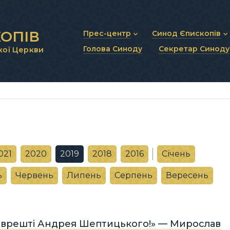
ОПІВ
Прес-центр
Синод Єпископів
Голова Синоду
Секретар Синоду
кої Церкви
Новини та анонси
Статут Синоду Єписко
Інтерв’ю та коментарі
Регламент Синоду Єп
Проповіді та промови
Положення про Голов
Молитовне прикликанн
Синодальні органи
Секретаріат Синоду
Контактна інформація
021
2020
2019
2018
2016
Січень
ь
Червень
Липень
Серпень
Вересень
 врешті Андрея Шептицького!» — Мирослав