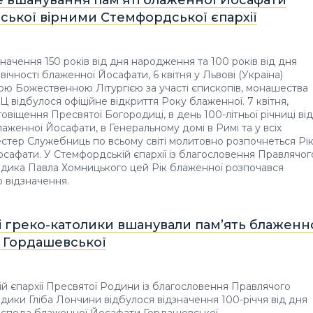
ської вірними Стемфордської єпархії
значення 150 років від дня народження та 100 років від дня
ічності блаженної Йосафати, 6 квітня у Львові (Україна)
ю Божественною Літургією за участі єпископів, монашества
Ц відбулося офіційне відкриття Року блаженної. 7 квітня,
овіщення Пресвятої Богородиці, в день 100-літньої річниці від
лаженної Йосафати, в Генеральному домі в Римі та у всіх
естер Служебниць по всьому світі молитовно розпочнеться Рі
сафати. У Стемфордській єпархії із благословення Правлячог
дика Павла Хомницького цей Рік блаженної розпочався
о відзначення.
і греко-католики вшанували пам’ять блаженн
 Гордашевської
й єпархії Пресвятої Родини із благословення Правлячого
дики Гліба Лончини відбулося відзначення 100-річчя від дня