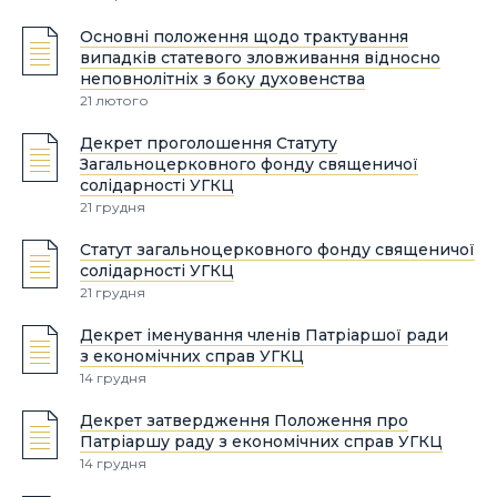
Основні положення щодо трактування
випадків статевого зловживання відносно
неповнолітніх з боку духовенства
21 лютого
Декрет проголошення Статуту
Загальноцерковного фонду священичої
солідарності УГКЦ
21 грудня
Статут загальноцерковного фонду священичої
солідарності УГКЦ
21 грудня
Декрет іменування членів Патріаршої ради
з економічних справ УГКЦ
14 грудня
Декрет затвердження Положення про
Патріаршу раду з економічних справ УГКЦ
14 грудня