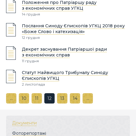
Положення про Патріаршу раду
з економічних справ УГКЦ
14 грудня
Послання Синоду Єпископів УГКЦ 2018 року
«Боже Слово і катехизація»
12 грудня
Декрет заснування Патріаршої ради
з економічних справ
11 грудня
Статут Найвищого Трибуналу Синоду
Єпископів УГКЦ
2 листопада
…
10
11
12
13
14
…
Документи
Фоторепортажі