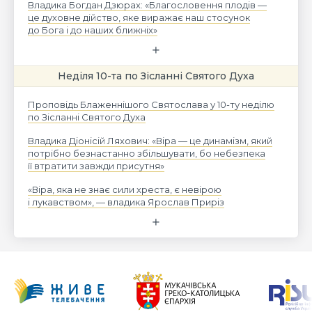
Владика Богдан Дзюрах: «Благословення плодів —
це духовне дійство, яке виражає наш стосунок
до Бога і до наших ближніх»
Неділя 10-та по Зісланні Святого Духа
Проповідь Блаженнішого Святослава у 10-ту неділю
по Зісланні Святого Духа
Владика Діонісій Ляхович: «Віра — це динамізм, який
потрібно безнастанно збільшувати, бо небезпека
її втратити завжди присутня»
«Віра, яка не знає сили хреста, є невірою
і лукавством», — владика Ярослав Приріз