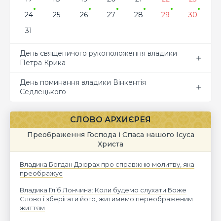
24
25
26
27
28
29
30
31
День священичого рукоположення владики
Петра Крика
День поминання владики Вінкентія
Седлецького
СЛОВО АРХИЄРЕЯ
Преображення Господа і Спаса нашого Ісуса
Христа
Владика Богдан Дзюрах про справжню молитву, яка
преображує
Владика Гліб Лончина: Коли будемо слухати Боже
Слово і зберігати його, житимемо переображеним
життям