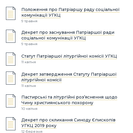
Положення про Патріаршу раду соціальної
комунікації УГКЦ
9 травня
Декрет про заснування Патріаршої ради
соціальної комунікації УГКЦ
9 травня
Статут Патріаршої літургійної комісії УГКЦ
11 квітня
Декрет затвердження Статуту Патріаршої
літургійної комісії
11 квітня
Пастирські та літургійні роз’яснення щодо
Чину християнського похорону
10 квітня
Декрет про скликання Синоду Єпископів
УГКЦ 2019 року
12 березня