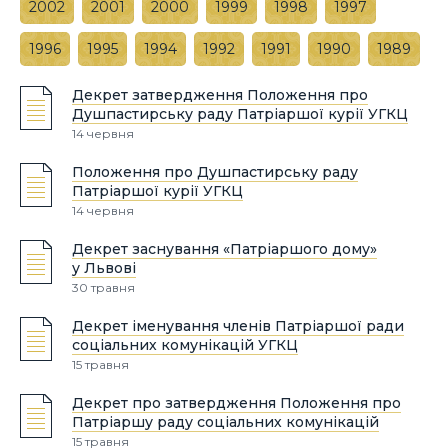
2002
2001
2000
1999
1998
1997
1996
1995
1994
1992
1991
1990
1989
Декрет затвердження Положення про
Душпастирську раду Патріаршої курії УГКЦ
14 червня
Положення про Душпастирську раду
Патріаршої курії УГКЦ
14 червня
Декрет заснування «Патріаршого дому»
у Львові
30 травня
Декрет іменування членів Патріаршої ради
соціальних комунікацій УГКЦ
15 травня
Декрет про затвердження Положення про
Патріаршу раду соціальних комунікацій
15 травня