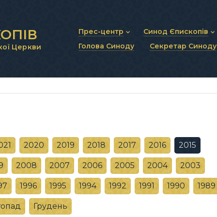
ОПІВ
Прес-центр
Синод Єпископів
Голова Синоду
Секретар Синоду
кої Церкви
Новини та анонси
Статут Синоду Єписко
Інтерв’ю та коментарі
Регламент Синоду Єп
Проповіді та промови
Положення про Голов
Молитовне прикликанн
Синодальні органи
Секретаріат Синоду
Контактна інформація
021
2020
2019
2018
2017
2016
2015
9
2008
2007
2006
2005
2004
2003
97
1996
1995
1994
1992
1991
1990
1989
топад
Грудень