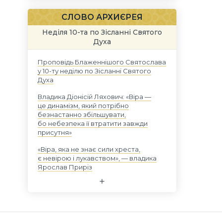
СЛОВО АРХИЄРЕЯ
Неділя 10-та по Зісланні Святого
Духа
Проповідь Блаженнішого Святослава
у 10-ту неділю по Зісланні Святого
Духа
Владика Діонісій Ляхович: «Віра —
це динамізм, який потрібно
безнастанно збільшувати,
бо небезпека її втратити завжди
присутня»
«Віра, яка не знає сили хреста,
є невірою і лукавством», — владика
Ярослав Приріз