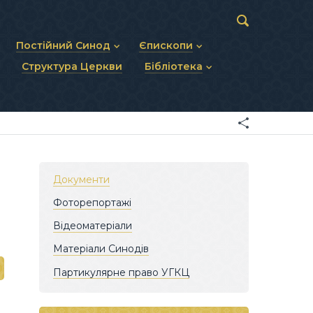
Постійний Синод
Єпископи
Структура Церкви
Бібліотека
пів
Статут Постійного Синоду
Діючі єпископи
ископів
Персональний склад
Єпископи-ємерити
Документи
ну тему
Минулі склади
Усопші єпископи
Фоторепортажі
я Св. Духа
Відеоматеріали
Матеріали Синодів
Партикулярне право УГКЦ
Документи
Фоторепортажі
Відеоматеріали
Матеріали Синодів
Партикулярне право УГКЦ