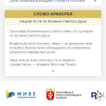
День поминання владики Роберта Москаля
СЛОВО АРХИЄРЕЯ
Неділя 10-та по Зісланні Святого Духа
Проповідь Блаженнішого Святослава у 10-ту неділю
по Зісланні Святого Духа
Владика Діонісій Ляхович: «Віра — це динамізм, який
потрібно безнастанно збільшувати, бо небезпека
її втратити завжди присутня»
«Віра, яка не знає сили хреста, є невірою
і лукавством», — владика Ярослав Приріз