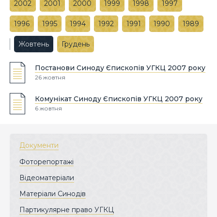
2002
2001
2000
1999
1998
1997
1996
1995
1994
1992
1991
1990
1989
Жовтень
Грудень
Постанови Синоду Єпископів УГКЦ 2007 року
26 жовтня
Комунікат Синоду Єпископів УГКЦ 2007 року
6 жовтня
Документи
Фоторепортажі
Відеоматеріали
Матеріали Синодів
Партикулярне право УГКЦ