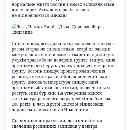
нормальне життя рослин і комах відновлюється
лише через п’ять-шість років, а часто
не відновлюється
Ніколи!
Підпали шкодять довкіллю, охоплюючи полум’я
разом із травою гнізда птахів, котрі не завжди
можуть вціліти від пожежі і тварини, що живуть
у сухій траві або на поверхні ґрунту. Гинуть живі
організми, які беруть участь у процесі утворення
ґрунту. Вогонь знищує процес розмноження
рослин, адже згорає найбільш родючий шар
ґрунту. Висока температура знищує живі
організми, збіднює його склад, після чого там
ростуть одні бур’яни. На утворення одного
сантиметра родючого шару необхідно близько
100 років. В часі Другої Світової війни наші
чорноземи вивозили до Німеччини.
Дослідники підрахували, що з однієї тони
спалених рослинних залишків у повітря