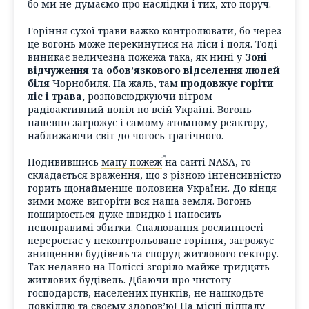
бо ми не думаємо про наслідки і тих, хто поруч.
Горіння сухої трави важко контролювати, бо через
це вогонь може перекинутися на ліси і поля. Тоді
виникає величезна пожежа така, як нині у
Зоні
відчуження та обов’язкового відселення людей
біля
Чорнобиля. На жаль, там
продовжує горіти
ліс і трава,
розповсюджуючи вітром
радіоактивний попіл по всій Україні. Вогонь
напевно загрожує і самому атомному реактору,
наближаючи світ до чогось трагічного.
Подивившись
мапу пожеж
на сайті NASA, то
складається враження, що з різною інтенсивністю
горить щонайменше половина України. До кінця
зими може вигоріти вся наша земля. Вогонь
поширюється дуже швидко і наносить
непоправимі збитки. Спалювання рослинності
переростає у неконтрольоване горіння, загрожує
знищенню будівель та споруд житлового сектору.
Так недавно на Поліссі згоріло майже тридцять
житлових будівель. Дбаючи про чистоту
господарств, населених пунктів, не нашкодьте
довкіллю та своєму здоров’ю! На місці підпалу