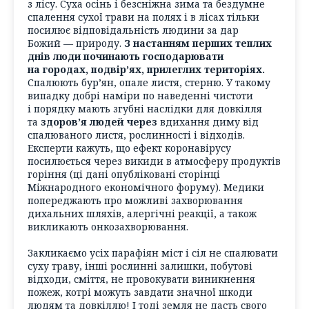
з лісу. Суха осінь і безсніжна зима та бездумне
спалення сухої трави на полях і в лісах тільки
посилює відповідальність людини за дар
Божий — природу.
З настанням перших теплих
днів люди починають господарювати
на городах, подвір’ях, прилеглих територіях.
Спалюють бур’ян, опале листя, стерню. У такому
випадку добрі наміри по наведенні чистоти
і порядку мають згубні наслідки для довкілля
та
здоров’я людей через
вдихання диму від
спалюваного листя, рослинності і відходів.
Експерти кажуть, що ефект коронавірусу
посилюється через викиди в атмосферу продуктів
горіння (ці дані опубліковані сторінці
Міжнародного економічного форуму). Медики
попереджають про можливі захворювання
дихальних шляхів, алергічні реакції, а також
викликають онкозахворювання.
Закликаємо усіх парафіян міст і сіл не спалювати
суху траву, інші рослинні залишки, побутові
відходи, сміття, не провокувати виникнення
пожеж, котрі можуть завдати значної шкоди
людям та довкіллю! І тоді земля не дасть свого