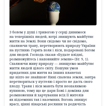
З болем у душі і тривогою у серці дивимося
на теперішніх людей, котрі знищують майбутнє
життя на Землі. Вони свідомо чи не свідомо,
спалюючи траву, перетворюють природу України
на пустиню. Горять поля і ліси, подаровані Богом
для людей. Господь сказав «Будьте плідні,
розмножуйтесь і наповняйте землю» (Бт. 9, 1).
Спалюючи живу природу — знищуємо майбутнє
життя людей цілого світу. Пошуки умов
придатних для життя на інших планетах
ще ніхто не знайшов! Нині спалена земля, завтра
перетвориться у пустелю і просто не дасть свого
плоду. Трави і ліси мають бути неопалимою
купиною, тому що це дари Божі і домівка для
розмноження й харчування всіх її жителів
як підземних так і наземних. Вогонь знищує
красу, цінні лікарські рослини та родючість