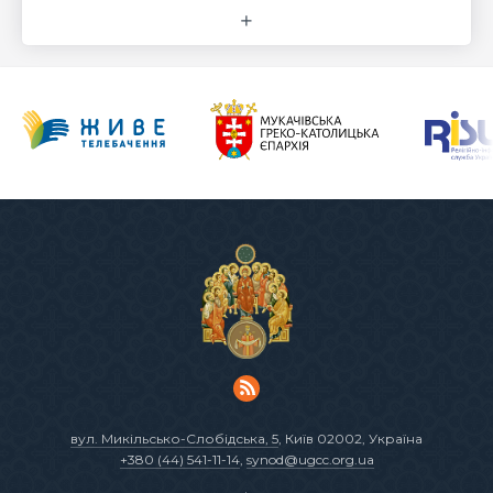
вул. Микільсько-Слобідська, 5
, Київ 02002, Україна
+380 (44) 541-11-14
,
synod@ugcc.org.ua