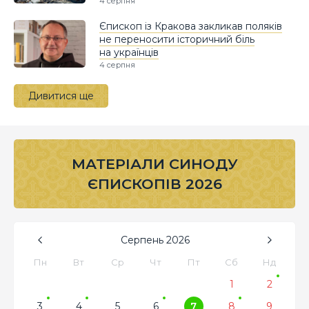
4 серпня
Єпископ із Кракова закликав поляків
не переносити історичний біль
на українців
4 серпня
Дивитися ще
МАТЕРІАЛИ СИНОДУ
ЄПИСКОПІВ 2026
Серпень
2026
Пн
Вт
Ср
Чт
Пт
Сб
Нд
1
2
3
4
5
6
7
8
9