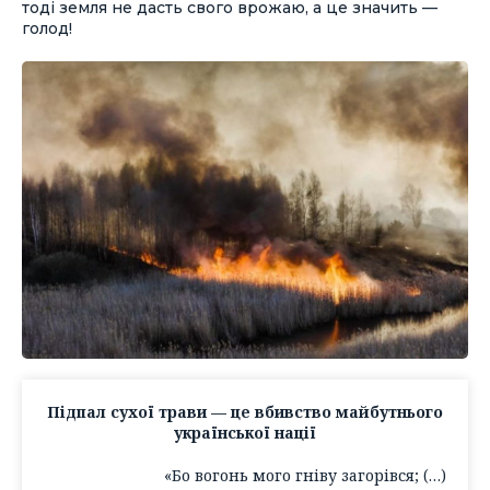
тоді земля не дасть свого врожаю, а це значить —
голод!
Підпал сухої трави — це вбивство майбутнього
української нації
«Бо вогонь мого гніву загорівся; (…)