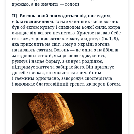
врожаю, а це значить — голод!
ІІ). Вогонь, який знаходиться під наглядом,
є благословенням
. Із найдавніших часів вогонь
був об’єктом культу і символом Божої сили, котра
очищає від всього нечистого. Христос назвав Себе
світлом, «що просвітлює кожну людину» (Ів. 1, 9)
,
яка приходить на світ. Тому в Україні вогонь
називають святим. Вогонь — це одна з найбільш
загадкових стихій, яка розповсюджуючись,
руйнує і надає форму, з’єднує і розділює,
підтримує життя та забирає його. Він притягує
до себе і лякає, він являється звичайним
і таємним одночасно, заворожує спостерігача
і викликає благоговійний трепет, як перед Богом.