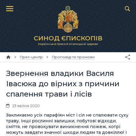
СИНОД ЄПИСКОПІВ
Української Греко-Католицької Церкви
Прес-центр
Проповіді та промови
Звернення владики Василя
Івасюка до вірних з причини
спалення трави і лісів
23 квітня 2020
Закликаємо усіх парафіян міст і сіл не спалювати суху
траву, інші рослинні залишки, побутові відходи,
сміття, не провокувати виникнення пожеж, котрі
можуть завдати значної шкоди людям та довкіллю! І