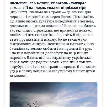
Висновки
.
Гнів Божий, як вогонь «
пожирає
землю з її плодами, спалює підніжжя гір
»
(Втр.32:22). Спалювання трави — це збитки для
держави і тяжкий гріх перед Богом. Пам’ятайте,
що лише висока культура поводження з вогнем,
дотримання правил пожежної безпеки позбавить
вас від біди і страждань, що приносять пожежі.
Любіть всі землю України, бережіть її від вогню
та не продавайте її нікому, бо це велике зло.
Митрополит Андрей Шептицький навчав: «
Божу
батьківську землю любити і не пускати її з рук,
і на ній доробитися добробуту на взір інших
народів
». Навіть під час карантину українська
армія захищає родючі землі України, а той хто
вирубує ліси і спалює трави та продає її наносить
удар в спину воїнам і майбутньому наших дітей
та молоді.