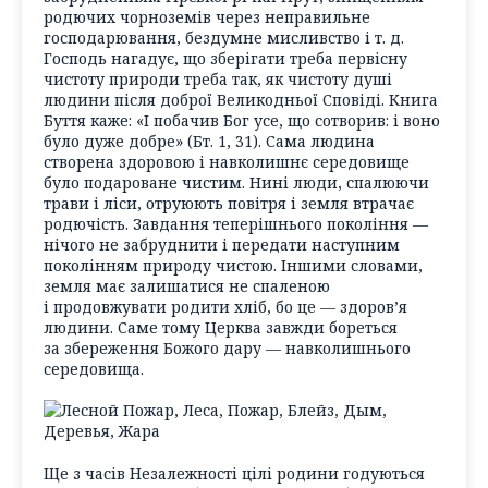
родючих чорноземів через неправильне
господарювання, бездумне мисливство і т. д.
Господь нагадує, що зберігати треба первісну
чистоту природи треба так, як чистоту душі
людини після доброї Великодньої Сповіді. Книга
Буття каже: «І побачив Бог усе, що сотворив: і воно
було дуже добре» (Бт. 1, 31). Сама людина
створена здоровою і навколишнє середовище
було подароване чистим. Нині люди, спалюючи
трави і ліси, отруюють повітря і земля втрачає
родючість. Завдання теперішнього покоління —
нічого не забруднити і передати наступним
поколінням природу чистою. Іншими словами,
земля має залишатися не спаленою
і продовжувати родити хліб, бо це — здоров’я
людини. Саме тому Церква завжди бореться
за збереження Божого дару — навколишнього
середовища.
Ще з часів Незалежності цілі родини годуються