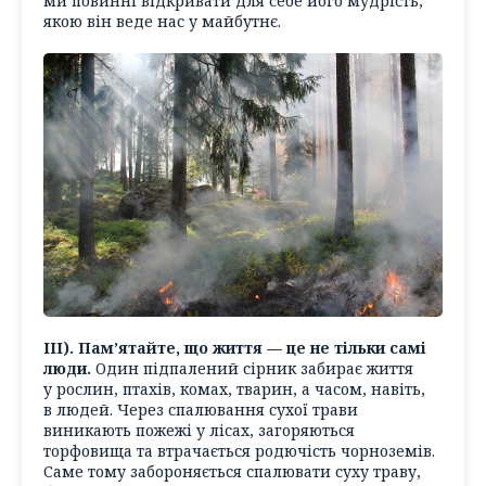
ми повинні відкривати для себе його мудрість,
якою він веде нас у майбутнє.
ІІІ). Пам’ятайте, що життя — це не тільки самі
люди.
Один підпалений сірник забирає життя
у рослин, птахів, комах, тварин, а часом, навіть,
в людей. Через спалювання сухої трави
виникають пожежі у лісах, загоряються
торфовища та втрачається родючість чорноземів.
Саме тому забороняється спалювати суху траву,