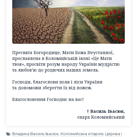
Пресвята Богородице, Мати Божа Неустанної,
прославлена в Коломийській іконі «
Це Мати
твоя
», просвіти розум народу України мудрістю
та любов’ю до родючих наших земель.
Господи, благослови поля і ліси України
та допоможи зберегти їх від пожеж.
Благословення Господнє на вас!
† Василь Івасюк,
єпарх Коломийський
Владика Василь Івасюк
,
Коломийська єпархія
,
Церква і