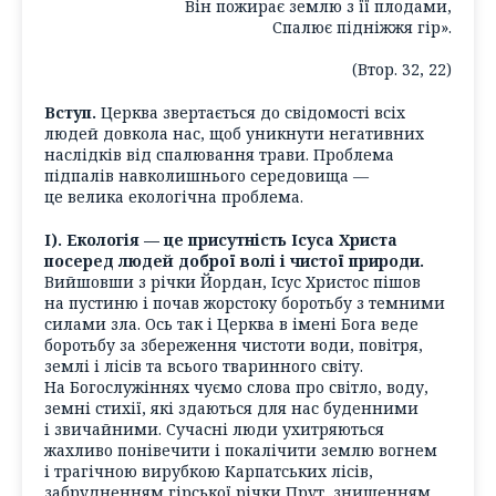
Він пожирає землю з її плодами,
Спалює підніжжя гір».
(Втор. 32, 22)
Вступ.
Церква звертається до свідомості всіх
людей довкола нас, щоб уникнути негативних
наслідків від спалювання трави. Проблема
підпалів навколишнього середовища —
це велика екологічна проблема.
І). Екологія — це присутність Ісуса Христа
посеред людей доброї волі і чистої природи.
Вийшовши з річки Йордан, Ісус Христос пішов
на пустиню і почав жорстоку боротьбу з темними
силами зла. Ось так і Церква в імені Бога веде
боротьбу за збереження чистоти води, повітря,
землі і лісів та всього тваринного світу.
На Богослужіннях чуємо слова про світло, воду,
земні стихії, які здаються для нас буденними
і звичайними. Сучасні люди ухитряються
жахливо понівечити і покалічити землю вогнем
і трагічною вирубкою Карпатських лісів,
забрудненням гірської річки Прут, знищенням