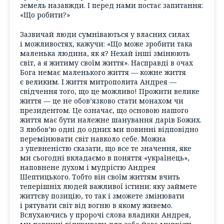
земель назавжди. І перед нами постає запитання:
«Що робити?»
Зазвичай люди сумніваються у власних силах
і можливостях, кажучи: «Що може зробити така
маленька людина, як я? Нехай інші змінюють
світ, а я житиму своїм життя». Насправді в очах
Бога немає маленького життя — кожне життя
є великим. І життя митрополита Андрея —
свідчення того, що це можливо! Прожити велике
життя — це не обов’язково стати монахом чи
президентом. Це означає, що основою нашого
життя має бути належне шанування дарів Божих.
З любов’ю одні до одних ми повинні відповідно
перемінювати світ навколо себе. Можна
з упевненістю сказати, що все те значення, яке
ми сьогодні вкладаємо в поняття «
українець
»,
наповнене духом і мудрістю Андрея
Шептицького. Тобто він своїм життям вчить
теперішніх людей важливої істини: яку займете
життєву позицію, то так і зможете змінювати
і рятувати світ від вогню в якому живемо.
Вслухаючись у пророчі слова владики Андрея,