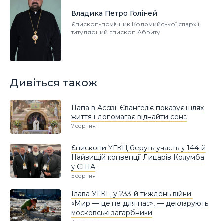
Владика Петро Голіней
Єпископ-помічник Коломийської єпархії,
титулярний єпископ Абриту
Дивіться також
Папа в Ассізі: Євангеліє показує шлях
життя і допомагає віднайти сенс
7 серпня
Єпископи УГКЦ беруть участь у 144-й
Найвищій конвенції Лицарів Колумба
у США
5 серпня
Глава УГКЦ у 233-й тиждень війни:
«Мир — це не для нас», — декларують
московські загарбники