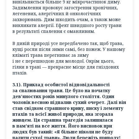
вивільняється більше 9 кг мікрочастинок диму.
Задимлення провокує загострення хронічних,
легеневих, алергічних й онкологічних
захворювань. Дим шкодить очам, а також може
викликати алергії. Ефект швидшого росту трави
в результаті спалення є оманливим.
В дикій природі усе передбачено так, щоб трава,
кущі росли після зими самі, без пожеж. У нашому
кліматі трава перегниває за зиму
і не є перешкодою для молодої. Окрім цього,
гілки в траві — прекрасне місце для гніздових
птахів.
3.1). Приклад особистої відповідальності
за спалювання трави. Це було на початку
дев’яностих років минулого століття. Один
чоловік весною підпалив сухий очерет. Далі він
став свідком страшного крику, писку і лементу
птахів та всієї живої природи, яка згорала
живцем. Ця страшна трагедія залишилася
в пам’яті на все життя. Його висновок при
людях був такий: «
Я більше ніколи не буду
палити сухої трави
». Люди бережіть природу!