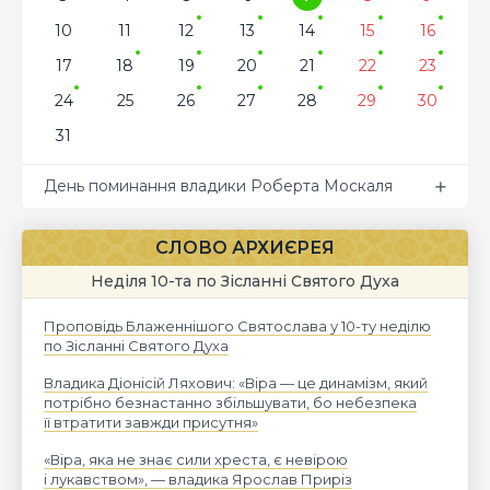
10
11
12
13
14
15
16
17
18
19
20
21
22
23
24
25
26
27
28
29
30
31
День поминання владики Роберта Москаля
СЛОВО АРХИЄРЕЯ
Неділя 10-та по Зісланні Святого Духа
Проповідь Блаженнішого Святослава у 10-ту неділю
по Зісланні Святого Духа
Владика Діонісій Ляхович: «Віра — це динамізм, який
потрібно безнастанно збільшувати, бо небезпека
її втратити завжди присутня»
«Віра, яка не знає сили хреста, є невірою
і лукавством», — владика Ярослав Приріз