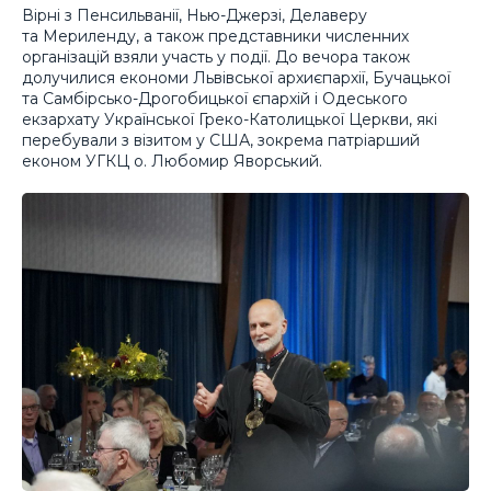
Вірні з Пенсильванії, Нью-Джерзі, Делаверу
та Мериленду, а також представники численних
організацій взяли участь у події. До вечора також
долучилися економи Львівської архиєпархії, Бучацької
та Самбірсько-Дрогобицької єпархій і Одеського
екзархату Української Греко-Католицької Церкви, які
перебували з візитом у США, зокрема патріарший
економ УГКЦ о. Любомир Яворський.