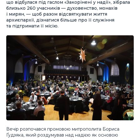
що відбулася під гаслом «Закорінені у надії», зібрала
близько 260 учасників — духовенство, монахів
і мирян, — щоб разом відсвяткувати життя
архиєпархії, дізнатися більше про її служіння
та підтримати її місію.
Вечір розпочався промовою митрополита Бориса
Ґудзяка, який роздумував над надією як основою