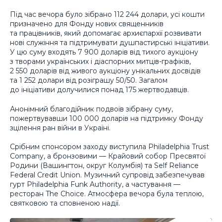
Під час вечора було зібрано 112 244 долари, усі кошти
призначено для Фонду нових священників
та працівників, який допомагає архиєпархії розвивати
нові служіння та підтримувати душпастирські ініціативи.
У цю суму входять 7 900 доларів від тихого аукціону
з творами українських і діаспорних митців-графіків,
2 550 доларів від живого аукціону унікальних досвідів
та 1 252 долари від розіграшу 50/50. Загалом
до ініціативи долучилися понад 175 жертводавців.
Анонімний благодійник подвоїв зібрану суму,
пожертвувавши 100 000 доларів на підтримку Фонду
зцілення ран війни в Україні.
Срібним спонсором заходу виступила Philadelphia Trust
Company, а бронзовими — Крайовий собор Пресвятої
Родини (Вашингтон, округ Колумбія) та Self Reliance
Federal Credit Union. Музичний супровід забезпечував
гурт Philadelphia Funk Authority, а частування —
ресторан The Choice. Атмосфера вечора була теплою,
святковою та сповненою надії.