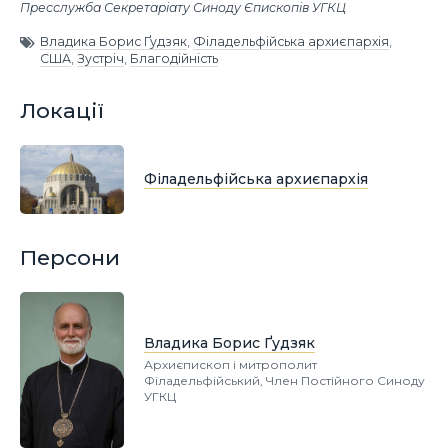
Пресслужба Секретаріату Синоду Єпископів УГКЦ
Владика Борис Ґудзяк
,
Філадельфійська архиєпархія
,
США
,
Зустріч
,
Благодійність
Локації
Філадельфійська архиєпархія
Персони
Владика Борис Ґудзяк
Архиєпископ і митрополит
Філадельфійський, Член Постійного Синоду
УГКЦ