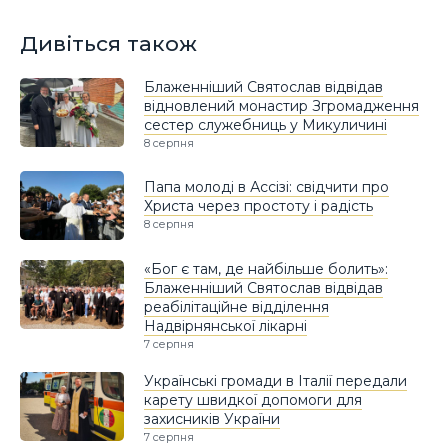
Дивіться також
Блаженніший Святослав відвідав
відновлений монастир Згромадження
сестер служебниць у Микуличині
8 серпня
Папа молоді в Ассізі: свідчити про
Христа через простоту і радість
8 серпня
«Бог є там, де найбільше болить»:
Блаженніший Святослав відвідав
реабілітаційне відділення
Надвірнянської лікарні
7 серпня
Українські громади в Італії передали
карету швидкої допомоги для
захисників України
7 серпня