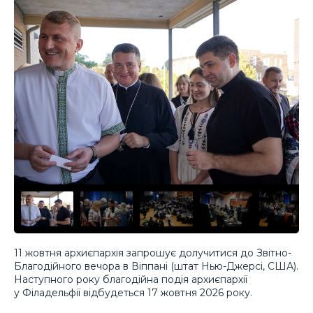
11 жовтня архиєпархія запрошує долучитися до Звітно-
Благодійного вечора в Віппані (штат Нью-Джерсі, США).
Наступного року благодійна подія архиєпархії
у Філадельфії відбудеться 17 жовтня 2026 року.