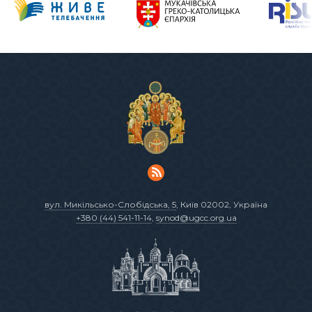
вул. Микільсько-Слобідська, 5
, Київ 02002, Україна
+380 (44) 541-11-14
,
synod@ugcc.org.ua