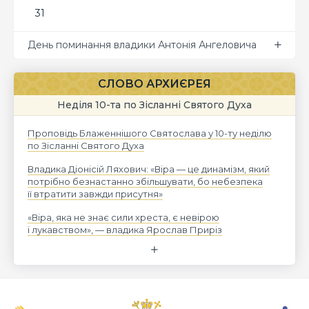
31
День поминання владики Антонія Ангеловича
СЛОВО АРХИЄРЕЯ
Неділя 10-та по Зісланні Святого Духа
Проповідь Блаженнішого Святослава у 10-ту неділю
по Зісланні Святого Духа
Владика Діонісій Ляхович: «Віра — це динамізм, який
потрібно безнастанно збільшувати, бо небезпека
її втратити завжди присутня»
«Віра, яка не знає сили хреста, є невірою
і лукавством», — владика Ярослав Приріз