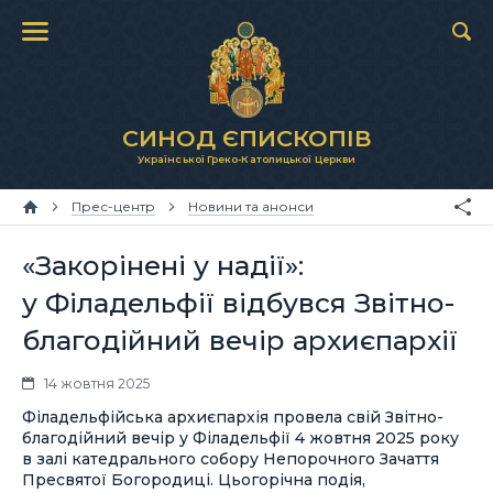
СИНОД ЄПИСКОПІВ
Української Греко-Католицької Церкви
Прес-центр
Новини та анонси
«Закорінені у надії»:
у Філадельфії відбувся Звітно-
благодійний вечір архиєпархії
14 жовтня 2025
Філадельфійська архиєпархія провела свій Звітно-
благодійний вечір у Філадельфії 4 жовтня 2025 року
в залі катедрального собору Непорочного Зачаття
Пресвятої Богородиці. Цьогорічна подія,