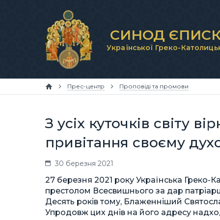
СИНОД ЄПИСК
Української Греко-Католиць
Прес-центр
Проповіді та промови
З усіх куточків світу в
привітання своєму духо
30 березня 2021
27 березня 2021 року Українська Греко-
престолом Всесвишнього за дар патріарш
Десять років тому, Блаженніший Святосл
Упродовж цих днів на його адресу надходят