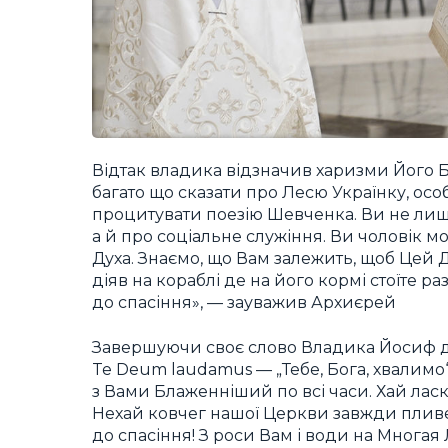
Відтак владика відзначив харизми Його Б
багато що сказати про Лесю Українку, особ
процитувати поезію Шевченка. Ви не лише
а й про соціальне служіння. Ви чоловік 
Духа. Знаємо, що Вам залежить, щоб Цей 
діяв на кораблі де на його кормі стоїте
до спасіння», — зауважив Архиєрей
Завершуючи своє слово Владика Йосиф дод
Te Deum laudamus — „Тебе, Бога, хвалимо“).
з Вами Блаженніший по всі часи. Хай ласка
Нехай ковчег нашої Церкви завжди пливе
до спасіння! З роси Вам і води на Многая Л