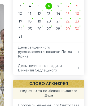
3
4
5
6
7
8
9
10
11
12
13
14
15
16
17
18
19
20
21
22
23
24
25
26
27
28
29
30
31
День священичого
рукоположення владики Петра
Крика
День поминання владики
Вінкентія Седлецького
СЛОВО АРХИЄРЕЯ
Неділя 10-та по Зісланні Святого
Духа
Проповідь Блаженнішого Святослава