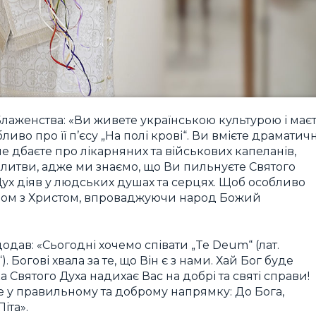
лаженства: «Ви живете українською культурою і має
ливо про її п’єсу „На полі крові“. Ви вмієте драматич
 дбаєте про лікарняних та військових капеланів,
молитви, адже ми знаємо, що Ви пильнуєте Святого
Дух діяв у людських душах та серцях. Щоб особливо
 разом з Христом, впроваджуючи народ Божий
ав: «Сьогодні хочемо співати „Te Deum“ (лат.
 Богові хвала за те, що Він є з нами. Хай Бог буде
 Святого Духа надихає Вас на добрі та святі справи!
 у правильному та доброму напрямку: До Бога,
іта».