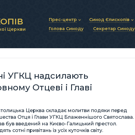
ОПІВ
Прес-центр
Синод Єпископів
Голова Синоду
Секретар Синоду
кої Церкви
Новини та анонси
Статут Синоду Єписко
Інтерв’ю та коментарі
Регламент Синоду Єп
Проповіді та промови
Положення про Голов
Молитовне прикликанн
Синодальні органи
Секретаріат Синоду
Контактна інформація
ірні УГКЦ надсилають
вному Отцеві і Главі
Католицька Церква складає молитви подяки перед
ества Отця і Глави УГКЦ Блаженнішого Святослава.
ав був введений на Києво-Галицький престол.
ь сотні привітань із усіх куточків світу.