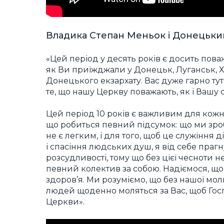
Владика Степан Меньок і Донецьки
«Цей період у десять років є досить пова
як Ви приїжджали у Донецьк, Луганськ, Х
Донецького екзархату. Вас дуже гарно ту
те, що нашу Церкву поважають, як і Вашу 
Цей період 10 років є важливим для кожно
що робиться певний підсумок: що ми зро
не є легким, і для того, щоб це служіння
і спасіння людських душ, я від себе праг
розсудливості, тому що без цієї чесноти 
певний колектив за собою. Надіємося, що
здоров’я. Ми розуміємо, що без нашої мол
людей щоденно моляться за Вас, щоб Господ
Церкви».