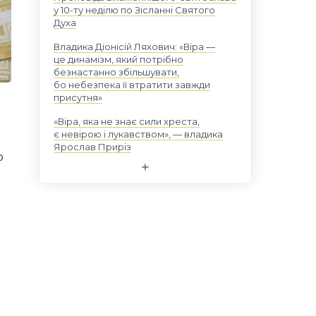
у 10-ту неділю по Зісланні Святого
Духа
Владика Діонісій Ляхович: «Віра —
це динамізм, який потрібно
безнастанно збільшувати,
бо небезпека її втратити завжди
присутня»
«Віра, яка не знає сили хреста,
є невірою і лукавством», — владика
Ярослав Приріз
о
и