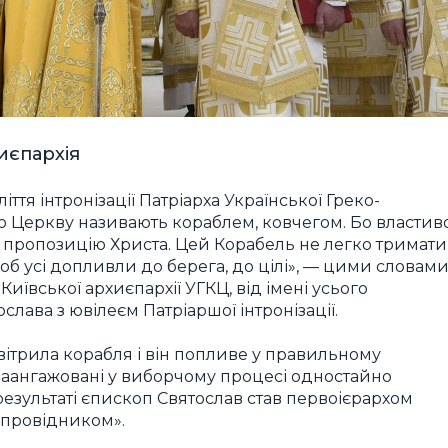
иєпархія
тя інтронізації Патріарха Української Греко-
о Церкву називають кораблем, ковчегом. Бо властив
ає пропозицію Христа. Цей Корабель не легко тримати
щоб усі допливли до берега, до цілі», — цими словам
ївської архиєпархії УГКЦ, від імені усього
лава з ювілеєм Патріаршої інтронізації.
 вітрила корабля і він попливе у правильному
і заангажовані у виборчому процесі одностайно
результаті єпископ Святослав став первоієрархом
ї провідником».