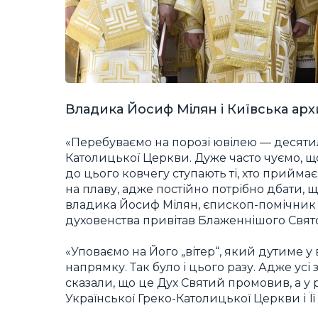
Владика Йосиф Мілян і Київська арх
«Перебуваємо на порозі ювілею — десятиліт
Католицької Церкви. Дуже часто чуємо, щ
до цього ковчегу ступають ті, хто прийм
на плаву, адже постійно потрібно дбати, 
владика Йосиф Мілян, єпископ-помічник Ки
духовенства привітав Блаженнішого Святос
«Уповаємо на Його „вітер“, який дутиме у
напрямку. Так було і цього разу. Адже ус
сказали, що це Дух Святий промовив, а у 
Української Греко-Католицької Церкви і Ї