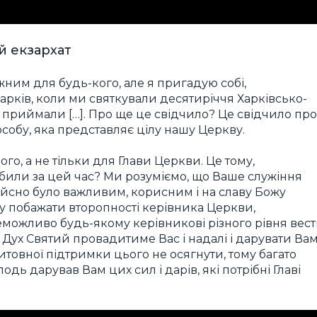
й екзархат
жним для будь-кого, але я пригадую собі,
арків, коли ми святкували десятиріччя Харківсько-
т приймали […]. Про ще це свідчило? Це свідчило про
особу, яка представляє цілу нашу Церкву.
го, а не тільки для Глави Церкви. Це тому,
били за цей час? Ми розуміємо, що Ваше служіння
 дійсно було важливим, корисним і на славу Божу
ну побажати второпності керівника Церкви,
неможливо будь-якому керівникові різного рівня вес
 Дух Святий провадитиме Вас і надалі і дарувати Ва
итовної підтримки цього не осягнути, тому багато
ь дарував Вам цих сил і дарів, які потрібні Главі