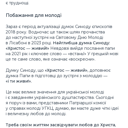
є труднощі.
Побажання для молоді
Зараз є період актуалізації думок Синоду єпископів
2018 року. Водночас це також шлях прочанства
до наступної зустрічі на Світовому Дню Молоді
в Лісабоні в 2023 році.
Найглибша думка Синоду:
«Христос ― живий!»
Невдовзі вийде послання папи
на 2021 рік і ключове слово ― «встань!» У грецькій мові
це те саме слово, яке означає «воскресни».
Думку Синоду, що
«Христос ― живий»
, доповнює
думка Папи в підготовці до зустрічі з молоддю ―
«і ти живи!».
Це має велике значення для української молоді
і є завданням українського душпастирства. Сьогодні
я поруч із вами, представники Патріаршої комісії
у справах молоді УГКЦ, думаю, ви маєте дуже чіткі ідеї
і величезну любов до молоді.
Треба своїм життям засвідчувати любов до Христа,