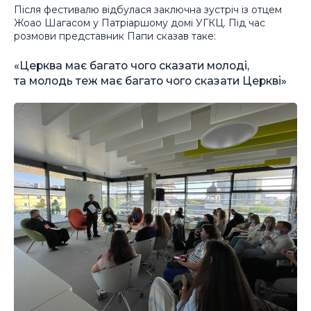
Після фестивалю відбулася заключна зустріч із отцем
Жоао Шагасом у Патріаршому домі УГКЦ. Під час
розмови представник Папи сказав таке:
«Церква має багато чого сказати молоді,
та молодь теж має багато чого сказати Церкві»