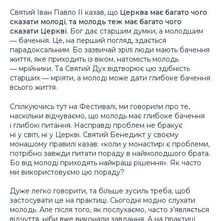
Святий Іван Павло ІІ казав, що
Церква має багато чого
сказати молоді, та молодь теж має багато чого
сказати Церкві
. Бог дає старшим думки, а молодшим
― бачення. Це, на перший погляд, здається
парадоксальним. Бо зазвичай зрілі люди мають бачення
життя, яке приходить із віком, натомість молодь
― мрійники. Та Святий Дух відтворює цю здібність
старших ― мріяти, а молоді може дати глибоке бачення
всього життя.
Спілкуючись тут на Фестивалі, ми говорили про те,
наскільки відчуваємо, що молодь має глибоке бачення
і глибокі питання. Насправді проблем не бракує
ні у світі, ні у Церкві. Святий Бенедикт у своєму
монашому правилі казав: «коли у монастирі є проблеми,
потрібно завжди питати пораду в наймолодшого брата.
Бо від молоді приходять найкращі рішення». Як часто
ми використовуємо цю пораду?
Дуже легко говорити, та більше зусиль треба, щоб
застосувати це на практиці. Сьогодні модно слухати
молодь. Але після того, як послухаємо, часто з’являється
відчуття, ніби вже виконали завдання. А на практиці