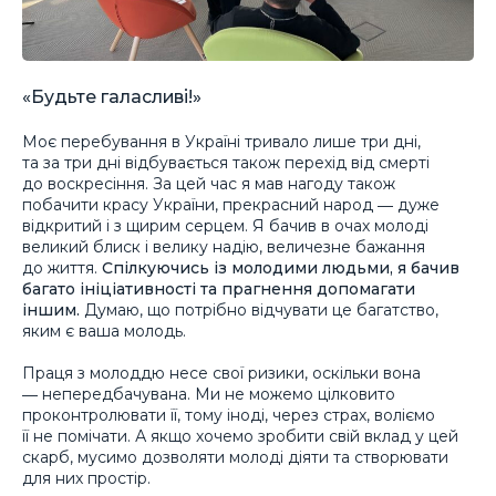
«Будьте галасливі!»
Моє перебування в Україні тривало лише три дні,
та за три дні відбувається також перехід від смерті
до воскресіння. За цей час я мав нагоду також
побачити красу України, прекрасний народ ― дуже
відкритий і з щирим серцем. Я бачив в очах молоді
великий блиск і велику надію, величезне бажання
до життя.
Спілкуючись із молодими людьми, я бачив
багато ініціативності та прагнення допомагати
іншим.
Думаю, що потрібно відчувати це багатство,
яким є ваша молодь.
Праця з молоддю несе свої ризики, оскільки вона
― непередбачувана. Ми не можемо цілковито
проконтролювати її, тому іноді, через страх, воліємо
її не помічати. А якщо хочемо зробити свій вклад у цей
скарб, мусимо дозволяти молоді діяти та створювати
для них простір.