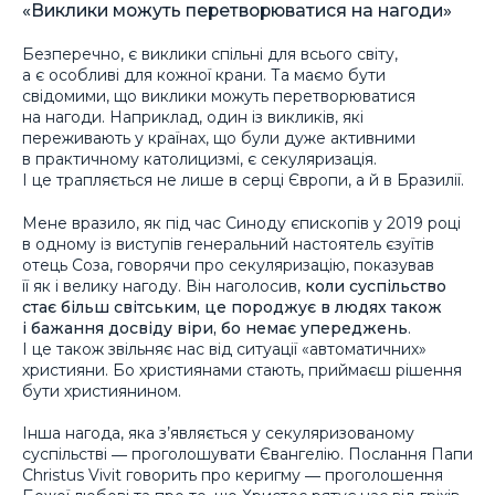
«Виклики можуть перетворюватися на нагоди»
Безперечно, є виклики спільні для всього світу,
а є особливі для кожної крани. Та маємо бути
свідомими, що виклики можуть перетворюватися
на нагоди. Наприклад, один із викликів, які
переживають у країнах, що були дуже активними
в практичному католицизмі, є секуляризація.
І це трапляється не лише в серці Європи, а й в Бразилії.
Мене вразило, як під час Синоду єпископів у 2019 році
в одному із виступів генеральний настоятель єзуїтів
отець Соза, говорячи про секуляризацію, показував
її як і велику нагоду. Він наголосив,
коли суспільство
стає більш світським, це породжує в людях також
і бажання досвіду віри, бо немає упереджень
.
І це також звільняє нас від ситуації «автоматичних»
християни. Бо християнами стають, приймаєш рішення
бути християнином.
Інша нагода, яка з’являється у секуляризованому
суспільстві ― проголошувати Євангелію. Послання Папи
Christus Vivit говорить про керигму ― проголошення