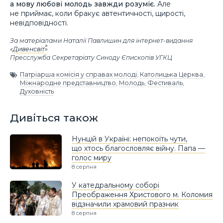
а мову любові молодь завжди розуміє.
Але
не приймає, коли бракує автентичності, щирості,
невідповідності.
За матеріалами Наталії Павлишин для інтернет-видання
«
Дивенсвіт
»
Пресслужба Секретаріату Синоду Єпископів УГКЦ
Патріарша комісія у справах молоді
,
Католицька Церква
,
Міжнародне представництво
,
Молодь
,
Фестиваль
,
Духовність
Дивіться також
Нунцій в Україні: непокоїть чути,
що хтось благословляє війну. Папа —
голос миру
8 серпня
У катедральному соборі
Преображення Христового м. Коломия
відзначили храмовий празник
8 серпня