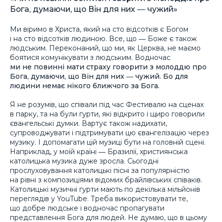
Бога, думаючи, що Він для них ― чужий»
Ми віримо в Христа, який на сто відсотків є Богом
і на сто відсотків людиною. Все, що ― Боже є також
людським. Переконаний, що ми, як Церква, не маємо
боятися комунікувати з людським. Водночас
ми не повинні мати страху говорити з молоддю про
Бога, думаючи, що Він для них ― чужий. Бо для
людини немає нікого ближчого за Бога.
Я не розумів, що співали під час Фестивалю на сценах
в парку, та на були гурти, які відкрито і щиро говорили
євангельські думки. Вартує також надихати,
супроводжувати і підтримувати цю євангелізацію через
музику. І допомагати цій музиці бути на головній сцені.
Наприклад, у моїй країні ― Бразилії, християнська
католицька музика дуже зросла. Сьогодні
прослуховування католицькі пісні за популярністю
на рівні з композиціями відомих брайлівських співаків.
Католицькі музичні гурти мають по декілька мільйонів
переглядів у YouTube. Треба використовувати те,
що добре людське і водночас пропагувати
представлення Бога для людей. Не думаю, що в цьому