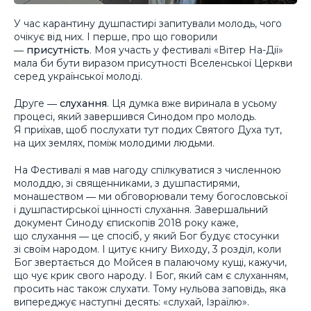
У час карантину душпастирі запитували молодь, чого
очікує від них. І перше, про що говорили
―
присутність
. Моя участь у фестивалі «Вітер На-Дії»
мала би бути виразом присутності Вселенської Церкви
серед української молоді.
Друге ―
слухання
. Ця думка вже виринала в усьому
процесі, який завершився Синодом про молодь.
Я приїхав, щоб послухати тут подих Святого Духа тут,
на цих землях, поміж молодими людьми.
На Фестивалі я мав нагоду спілкуватися з численною
молоддю, зі священниками, з душпастирями,
монашеством ― ми обговорювали тему богословської
і душпастирської цінності слухання. Завершальний
документ Синоду єпископів 2018 року каже,
що слухання ― це спосіб, у який Бог будує стосунки
зі своїм народом. І цитує книгу Виходу, 3 розділ, коли
Бог звертається до Мойсея в палаючому кущі, кажучи,
що чує крик свого народу. І Бог, який сам є слуханням,
просить нас також слухати. Тому нульова заповідь, яка
випереджує наступні десять: «слухай, Ізраїлю».