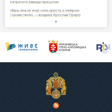
її втратити завжди присутня»
«Віра, яка не знає сили хреста, є невірою
і лукавством», — владика Ярослав Приріз