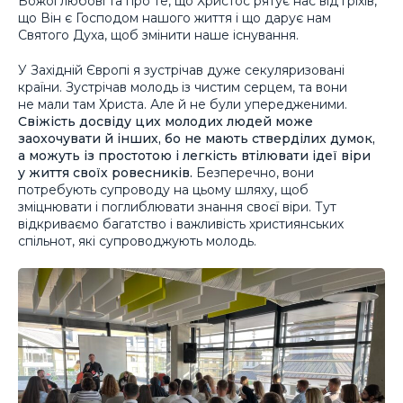
Божої любові та про те, що Христос рятує нас від гріхів,
що Він є Господом нашого життя і що дарує нам
Святого Духа, щоб змінити наше існування.
У Західній Європі я зустрічав дуже секуляризовані
країни. Зустрічав молодь із чистим серцем, та вони
не мали там Христа. Але й не були упередженими.
Свіжість досвіду цих молодих людей може
заохочувати й інших, бо не мають стверділих думок,
а можуть із простотою і легкість втілювати ідеї віри
у життя своїх ровесників.
Безперечно, вони
потребують супроводу на цьому шляху, щоб
зміцнювати і поглиблювати знання своєї віри. Тут
відкриваємо багатство і важливість християнських
спільнот, які супроводжують молодь.