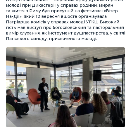
молоді при Дикастерії у справах родини, мирян
та життя з Риму був присутній на фестивалі «Вітер
На-Дії», який 12 вересня вшосте організувала
Патріарша комісія у справах молоді УГКЦ. Високий
гість мав виступ про богословський та пасторальний
вимір слухання, як інструмент душпастирства, у світлі
Папського синоду, присвяченого молоді.