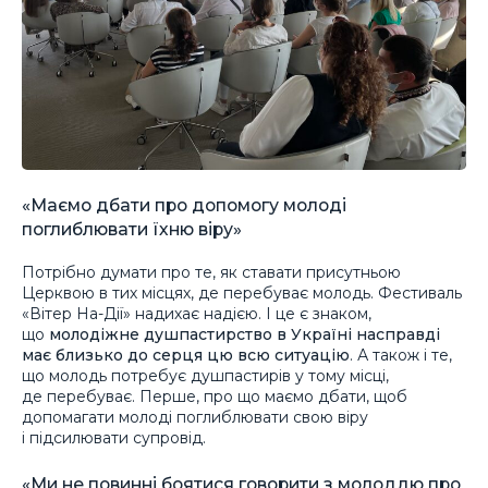
«Маємо дбати про допомогу молоді
поглиблювати їхню віру»
Потрібно думати про те, як ставати присутньою
Церквою в тих місцях, де перебуває молодь. Фестиваль
«Вітер На-Дії» надихає надією. І це є знаком,
що
молодіжне душпастирство в Україні насправді
має близько до серця цю всю ситуацію
. А також і те,
що молодь потребує душпастирів у тому місці,
де перебуває. Перше, про що маємо дбати, щоб
допомагати молоді поглиблювати свою віру
і підсилювати супровід.
«Ми не повинні боятися говорити з молоддю про