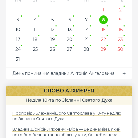
Пн
Вт
Ср
Чт
Пт
Сб
Нд
1
2
3
4
5
6
7
8
9
10
11
12
13
14
15
16
17
18
19
20
21
22
23
24
25
26
27
28
29
30
31
День поминання владики Антонія Ангеловича
СЛОВО АРХИЄРЕЯ
Неділя 10-та по Зісланні Святого Духа
Проповідь Блаженнішого Святослава у 10-ту неділю
по Зісланні Святого Духа
Владика Діонісій Ляхович: «Віра — це динамізм, який
потрібно безнастанно збільшувати, бо небезпека