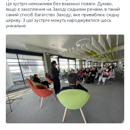
Ця зустріч неможлива без взаємної поваги. Думаю,
якщо є захоплення на Заході східними речами, в такий
самий спосіб багатство Заходу, яке приваблює східну
церкву. З цієї зустрічі можуть народжуватися щось
унікальне.