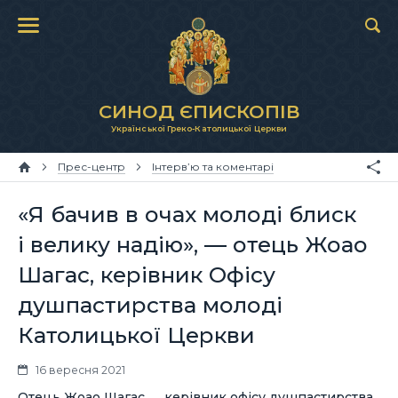
СИНОД ЄПИСКОПІВ
Української Греко-Католицької Церкви
Прес-центр
Інтерв’ю та коментарі
«Я бачив в очах молоді блиск
і велику надію», — отець Жоао
Шагас, керівник Офісу
душпастирства молоді
Католицької Церкви
16 вересня 2021
Отець Жоао Шагас ― керівник офісу душпастирства