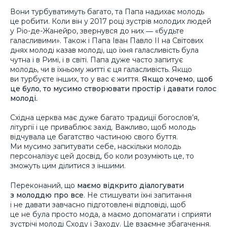
Вони турбуватимуть багато, та Папа надихає молодь
це робити. Коли він у 2017 році зустрів молодих людей
у Ріо-де-Жанейро, звернувся до них ― «будьте
галасливими». Також і Папа Іван Павло ІІ на Світових
днях молоді казав молоді, що їхня галасливість була
чутна і в Римі, і в світі. Папа дуже часто запитує
молодь, чи в їхньому житті є ця галасливість. Якщо
ви турбуєте інших, то у вас є життя.
Якщо хочемо, щоб
це було, то мусимо створювати простір і давати голос
молоді.
Східна церква має дуже багато традиції богослов’я,
літургії і це приваблює захід. Важливо, щоб молодь
відчувала це багатство частиною свого буття.
Ми мусимо запитувати себе, наскільки молодь
персоналізує цей досвід, бо коли розуміють це, то
зможуть цим ділитися з іншими.
Переконаний, що
маємо відкрито діалогувати
з молоддю про все
. Не стишувати їхні запитання
і не давати завчасно підготовлені відповіді, щоб
це не була просто мода, а маємо допомагати і сприяти
зустрічі молоді Сходу і Заходу. Це взаємне збагачення.