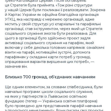
Греко-Католицької Церкви. Після обговорень
ця Стратегія була прийнята. «Тож різні структури
у нашій Церкві були покликані її реалізовувати. Зокрема
й Карітас України як офіційна благодійна організація
УГКЦ, яка насправді є мережею організацій, адже
містить у своїй структурі усі єпархіальні та парафіяльні
організації, став інструментом, через який ця Стратегія
соціального служіння змогла бути реалізована. Для
цього в організації було здійснено проєкт задля
активізації соціального служіння на парафіях, який
включав у себе декілька головних напрямків: ознайомчі
візити на парафії, мотиваційні зустрічі, допомога
парафіянам у складанні карти потреб у громаді,
опрацювання варіантів вирішення цих потреб», —
зазначив він.
Близько 700 громад, об’єднаних навчанням
Ще одним елементом, за словами співбесідника, були
навчальні програми: школи соціального служіння,
на яких у партнерстві із Львівською освітньою
фундацією (тепер — Українська освітня платформа)
було проведено для представників парафій навчання
з проєктного менеджменту. Вони писали свої проєктні