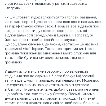
у різних сферах і площинах, у різних місцевостях
і єпархіях.
«У цій Стратегії підкреслюються три головні завдання,
які стоять перед Церквою, перед кожною єпархіальною
та парафіяльною спільнотою. Перш за все, йдеться про
завдання плекати дух жертовності та соціальної
відповідальності серед членів Церкви. Насправді ж
йдеться про те, щоби постійно нагадувати,
що соціальне служіння, дияконія, карітас, — це частина
триєдиної місії Церкви. Тож кожен християнин і кожна
громада покликані до здійснення цього служіння для
того, щоби бути живим християнином і живою
громадою.
У цьому ж контексті ми говоримо про важливість
свідчення про це служіння. Часто бракує інформації,
те чи інше служіння залишається невідомим. Можливо,
це спричинено нашою християнською підставою
зі Святого Письма, яке каже, щоби права рука не знала,
що робить ліва. Але також у Святому Письмі читаємо
дуже важливі слова, які говорить Господь: «Так нехай
світить перед людьми ваше світло, щоб вони, бачивши