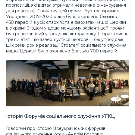
пропозиції, які відтак отримали невелике фінансування
для реалізації. Спочатку цей проєкт був трьохрічним.
Упродовж 2017–2020 років було охоплено близько
450 парафій в усіх єпархіях та екзархатах нашої Церкви
в Україні. Згодом у дещо меншому варіанті цей проєкт
був реалізований упродовж півтора року. І зараз триває
третій етап, що завершується цьогоріч. Тож упродовж
цих семи років реалізації Стратегії соціального служіння
нашої Церкви було охоплено близько 700 парафій.
Історія Форумів соціального служіння УГКЦ
Говорячи про історію Всеукраїнських форумів
соціального служіння, отець Андрій розповів: