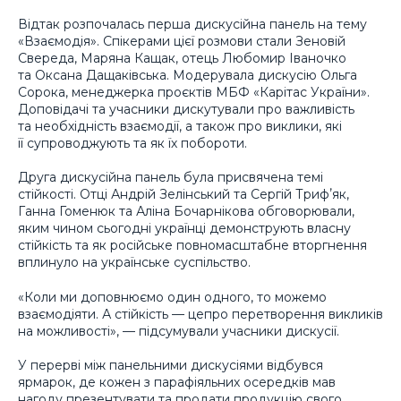
Відтак розпочалась перша дискусійна панель на тему
«Взаємодія». Спікерами цієї розмови стали Зеновій
Свереда, Маряна Кащак, отець Любомир Іваночко
та Оксана Дащаківська. Модерувала дискусію Ольга
Сорока, менеджерка проєктів МБФ «Карітас України».
Доповідачі та учасники дискутували про важливість
та необхідність взаємодії, а також про виклики, які
її супроводжують та як їх побороти.
Друга дискусійна панель була присвячена темі
стійкості. Отці Андрій Зелінський та Сергій Трифʼяк,
Ганна Гоменюк та Аліна Бочарнікова обговорювали,
яким чином сьогодні українці демонструють власну
стійкість та як російське повномасштабне вторгнення
вплинуло на українське суспільство.
«Коли ми доповнюємо один одного, то можемо
взаємодіяти. А стійкість — цепро перетворення викликів
на можливості», — підсумували учасники дискусії.
У перерві між панельними дискусіями відбувся
ярмарок, де кожен з парафіяльних осередків мав
нагоду презентувати та продати продукцію свого