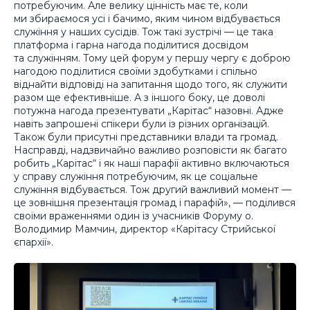
потребуючим. Але велику цінність має те, коли
ми збираємося усі і бачимо, яким чином відбувається
служіння у наших сусідів. Тож такі зустрічі — це така
платформа і гарна нагода поділитися досвідом
та служінням. Тому цей форум у першу чергу є доброю
нагодою поділитися своїми здобутками і спільно
віднайти відповіді на запитання щодо того, як служити
разом ще ефективніше. А з іншого боку, це доволі
потужна нагода презентувати „Карітас“ назовні. Адже
навіть запрошені спікери були із різних організацій.
Також були присутні представники влади та громад.
Насправді, надзвичайно важливо розповісти як багато
робить „Карітас“ і як наші парафії активно включаються
у справу служіння потребуючим, як це соціальне
служіння відбувається. Тож другий важливий момент —
це зовнішня презентація громад і парафій», — поділився
своїми враженнями один із учасників Форуму о.
Володимир Мамчин, директор «Карітасу Стрийської
єпархії».