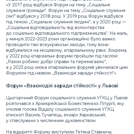
«У 2017 році відбувся Форум на тему „Соціальне
служіння громади“. Форум на тему „Соціальне служіння
сім’ї“ відбувся у 2018 році. У 2019 році Форум відбувся
під темою „Соціальне служіння людині“, а у 2020 році —
„Соціальна відповідальність: від волонтерства
до соціально відповідального підприємництва“. На жаль,
у минулі 2022–2023 роки організаційно було важко
проводити такі всеукраїнські заходи, тому вони
відбувалися на місцевому, єпархіальному рівні. Зокрема,
у 2022 році єпархіальні форуми пройшли під гаслом:
„Разом робимо добрі справи та перемагаємо“,
а у 2023 році низка єпархіальних форумів увінчалася цим
Форумом під назвою „Взаємодія заради стійкості“».
Форум «Взаємодія заради стійкості» у Львові
Цьогорічний Форум соціального служіння УГКЦ у Львові
розпочався з Архиєрейської Божественної Літургії, яку
очолив голова Відділу соціального служіння УГКЦ
єпископ Василь Тучапець, екзарх Харківський,
у співслужінні з численним духовенством.
На відкритті Форуму виступили Тетяна Ставнича,