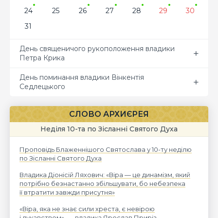
24
25
26
27
28
29
30
31
День священичого рукоположення владики
Петра Крика
День поминання владики Вінкентія
Седлецького
СЛОВО АРХИЄРЕЯ
Неділя 10-та по Зісланні Святого Духа
Проповідь Блаженнішого Святослава у 10-ту неділю
по Зісланні Святого Духа
Владика Діонісій Ляхович: «Віра — це динамізм, який
потрібно безнастанно збільшувати, бо небезпека
її втратити завжди присутня»
«Віра, яка не знає сили хреста, є невірою
і лукавством», — владика Ярослав Приріз