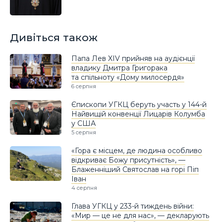
Дивіться також
Папа Лев XIV прийняв на аудієнції
владику Дмитра Григорака
та спільноту «Дому милосердя»
6 серпня
Єпископи УГКЦ беруть участь у 144-й
Найвищій конвенції Лицарів Колумба
у США
5 серпня
«Гора є місцем, де людина особливо
відкриває Божу присутність», —
Блаженніший Святослав на горі Піп
Іван
4 серпня
Глава УГКЦ у 233-й тиждень війни:
«Мир — це не для нас», — декларують