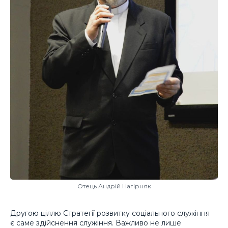
Отець Андрій Нагірняк
Другою ціллю Стратегії розвитку соціального служіння
є саме здійснення служіння. Важливо не лише