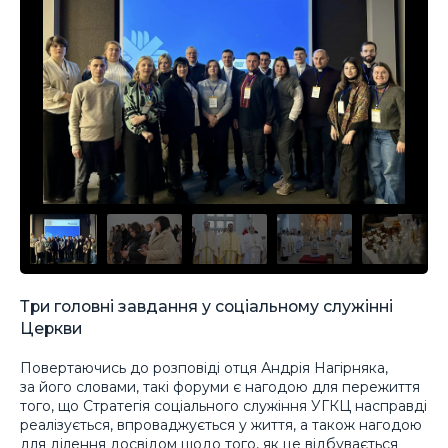
Три головні завдання у соціальному служінні
Церкви
Повертаючись до розповіді отця Андрія Нагірняка,
за його словами, такі форуми є нагодою для пережиття
того, що Стратегія соціального служіння УГКЦ насправді
реалізується, впроваджується у життя, а також нагодою
для ділення досвідом щодо того, як це відбувається