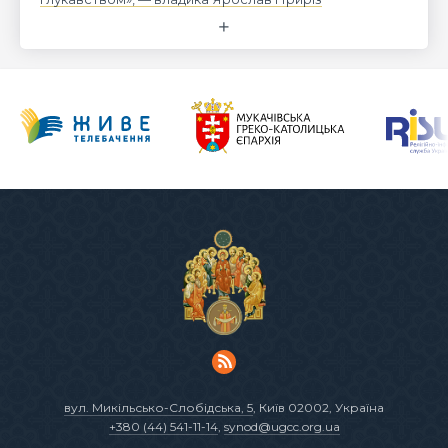
вул. Микільсько-Слобідська, 5
, Київ 02002, Україна
+380 (44) 541-11-14
,
synod@ugcc.org.ua