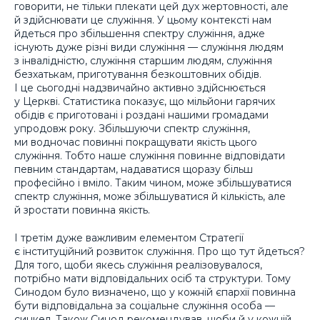
говорити, не тільки плекати цей дух жертовності, але
й здійснювати це служіння. У цьому контексті нам
йдеться про збільшення спектру служіння, адже
існують дуже різні види служіння — служіння людям
з інвалідністю, служіння старшим людям, служіння
безхатькам, приготування безкоштовних обідів.
І це сьогодні надзвичайно активно здійснюється
у Церкві. Статистика показує, що мільйони гарячих
обідів є приготовані і роздані нашими громадами
упродовж року. Збільшуючи спектр служіння,
ми водночас повинні покращувати якість цього
служіння. Тобто наше служіння повинне відповідати
певним стандартам, надаватися щоразу більш
професійно і вміло. Таким чином, може збільшуватися
спектр служіння, може збільшуватися й кількість, але
й зростати повинна якість.
І третім дуже важливим елементом Стратегії
є інституційний розвиток служіння. Про що тут йдеться?
Для того, щоби якесь служіння реалізовувалося,
потрібно мати відповідальних осіб та структури. Тому
Синодом було визначено, що у кожній єпархії повинна
бути відповідальна за соціальне служіння особа —
синкел. Також Синод рекомендував, щоби й у кожній