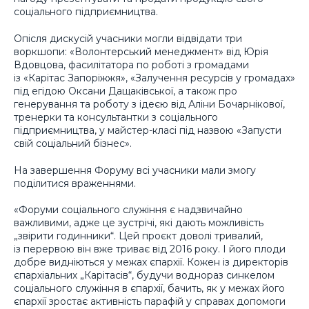
соціального підприємництва.
Опісля дискусій учасники могли відвідати три
воркшопи: «Волонтерський менеджмент» від Юрія
Вдовцова, фасилітатора по роботі з громадами
із «Карітас Запоріжжя», «Залучення ресурсів у громадах»
під егідою Оксани Дащаківської, а також про
генерування та роботу з ідеєю від Аліни Бочарнікової,
тренерки та консультантки з соціального
підприємництва, у майстер-класі під назвою «Запусти
свій соціальний бізнес».
На завершення Форуму всі учасники мали змогу
поділитися враженнями.
«Форуми соціального служіння є надзвичайно
важливими, адже це зустрічі, які дають можливість
„звірити годинники“. Цей проєкт доволі тривалий,
із перервою він вже триває від 2016 року. І його плоди
добре видніються у межах єпархії. Кожен із директорів
єпархіальних „Карітасів“, будучи воднораз синкелом
соціального служіння в єпархії, бачить, як у межах його
єпархії зростає активність парафій у справах допомоги