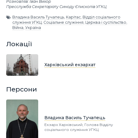
Розмовляв: Іван Вихор
Пресслужба Секретаріату Синоду Єпископів УГКЦ
Владика Василь Тучапець
,
Карітас
,
Відділ соціального
служіння УГКЦ
,
Соціальне служіння
,
Церква і суспільство
,
Війна
,
Україна
Локації
Харківський екзархат
Персони
Владика Василь Тучапець
Екзарх Харківський, Голова Відділу
соціального служіння УГКЦ