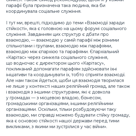
парафії була призначена така людина, яка би
координувала соціальне служіння.
І тут ми, врешті, підходимо до теми «Взаємодії заради
стійкості», яка є головною на цьому форумі соціального
служіння. Завданням цих структур є дбати про
взаємодію, — взаємодію у самій парафії між різними
спільнотами і групами, взаємодію між парафіями,
взаємодію між єпархією та парафіями. Єпархіальний
«Карітас» через синкела соціального служіння,
що водночас є директором цього «Карітасу»,
покликаний допомагати парафіям здійснювати їхні
ініціативи та координувати їх, тобто сприяти взаємодії.
Але нам також йдеться, щоби ця взаємодія творилася
не лише у контексті наших релігійний громад, але також
і взаємодія з іншими структурами, які є довкола
у громадах — з місцевою владою, бізнесом,
громадськими організаціями, іншими релігійними
організаціями. Оскільки, тільки розбудовуючи таку
взаємодію, ми справді можемо будувати стійку громаду,
яка є основою стійкості нашої держави перед тими
викликами, з якими ми зустрілися у час війни».