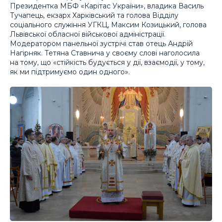
Президентка МБФ «Карітас України», владика Василь
Тучапець, екзарх Харківський та голова Відділу
соціального служіння УГКЦ, Максим Козицький, голова
Львівської обласної військової адміністрації.
Модератором панельної зустрічі став отець Андрій
Нагірняк. Тетяна Ставнича у своєму слові наголосила
на тому, що «стійкість будується у дії, взаємодії, у тому,
як ми підтримуємо один одного».