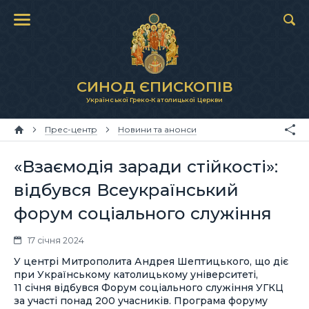
СИНОД ЄПИСКОПІВ
Української Греко-Католицької Церкви
Прес-центр
Новини та анонси
«Взаємодія заради стійкості»:
відбувся Всеукраїнський
форум соціального служіння
17 січня 2024
У центрі Митрополита Андрея Шептицького, що діє
при Українському католицькому університеті,
11 січня відбувся Форум соціального служіння УГКЦ
за участі понад 200 учасників. Програма форуму