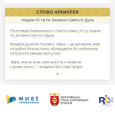
СЛОВО АРХИЄРЕЯ
Неділя 10-та по Зісланні Святого Духа
Проповідь Блаженнішого Святослава у 10-ту неділю
по Зісланні Святого Духа
Владика Діонісій Ляхович: «Віра — це динамізм, який
потрібно безнастанно збільшувати, бо небезпека
її втратити завжди присутня»
«Віра, яка не знає сили хреста, є невірою
і лукавством», — владика Ярослав Приріз