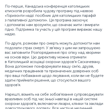
По-перше, Канадська конференція католицьких
єпископів розробила чудову програму під назвою
«Горизонти надії: посібник для католицьких парафій
з паліативної допомоги». Ця програма заохочує
і допомагає нам зрозуміти, що означає жити і вмирати
гідно. Підтримка та участь у цій програмі виражає нашу
надію.
По-друге, розмови про смерть можуть допомогти нам
подолати страх смерті. У зв’язку з цим ми запрошуємо
вас заповнити Розпорядження про опіку над хворими
на основі віри. Цю директиву можна отримати
в Католицькій асоціації охорони здоров’я Саскачевану.
Вона допоможе поінформувати вашу сім’ю, друзів,
медичних працівників та призначених довірених осіб
про ваші побажання щодо лікування, коли ви не будете
здатні приймати рішення, що стосуються вашого
здоров’я.
Нарешті, візьміть на себе зобов’язання супроводжувати
вразливих осіб під час їхньої навігації в нашій системі
охорони здоров’я, включаючи лікарні, клініки та заклади
довгострокового догляду. Все частіше медичний