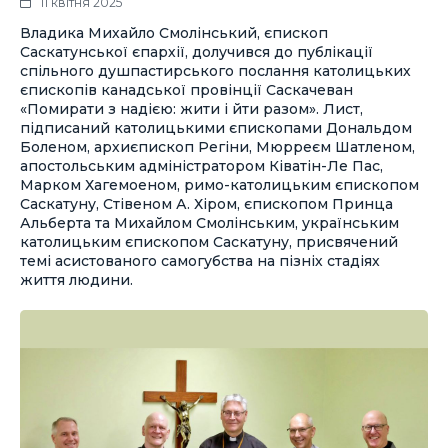
11 квітня 2025
Владика Михайло Смолінський, єпископ
Саскатунської єпархії, долучився до публікації
спільного душпастирського послання католицьких
єпископів канадської провінції Саскачеван
«Помирати з надією: жити і йти разом». Лист,
підписаний католицькими єпископами Дональдом
Боленом, архиєпископ Регіни, Мюрреєм Шатленом,
апостольським адміністратором Ківатін-Ле Пас,
Марком Хагемоеном, римо-католицьким єпископом
Саскатуну, Стівеном А. Хіром, єпископом Принца
Альберта та Михайлом Смолінським, українським
католицьким єпископом Саскатуну, присвячений
темі асистованого самогубства на пізніх стадіях
життя людини.