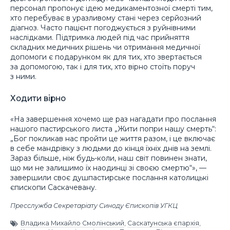
персонал пропонує ідею медикаментозної смерті тим,
хто перебуває в уразливому стані через серйозний
діагноз. Часто пацієнт погоджується з руйнівними
наслідками. Підтримка людей під час прийняття
складних медичних рішень чи отримання медичної
допомоги є подарунком як для тих, хто звертається
за допомогою, так і для тих, хто вірно стоїть поруч
з ними.
Ходити вірно
«На завершення хочемо ще раз нагадати про послання
нашого пастирського листа „Жити попри нашу смерть“:
„Бог покликав нас пройти це життя разом, і це включає
в себе мандрівку з людьми до кінця їхніх днів на землі.
Зараз більше, ніж будь-коли, наш світ повинен знати,
що ми не залишимо їх наодинці зі своєю смертю“», —
завершили своє душпастирське послання католицькі
єпископи Саскачевану.
Пресслужба Секретаріату Синоду Єпископів УГКЦ
Владика Михайло Смолінський
,
Саскатунська єпархія
,