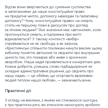
Відтак вони звертаються до сумління суспільства
із запитаннями: де наше конституційне право
на придатне житло, допомогу інвалідам та паліативну
допомогу? Чому «конституційне право» на смерть
стоїть на першому плані в дискусіях про догляд
за літніми людьми? Яке значення має «автономія», коли
пропонується смерть, а підтримка при житті
відмовляється? У такому контексті «вибір»
сприймається не як свобода, а як загроза.
«Християнські спільноти покликані кинути виклик цьому
хибному поняттю автономії та свідчити про внутрішню
цінність тих, хто помирає або живе з хронічною
хворобою. Наша надія проявляється в конкретних діях.
Кожна доброта, усмішка, слово підбадьорення чи
складне адміністративне рішення, що свідчить про
нашу надію, — це обійми, що огортають вразливих
людей теплом нашої любові», — зазначають вони.
Практичні дії
З огляду на виклики, з якими ми стикаємося сьогодні,
є три практичні речі, які єпископи заохочують зробити: