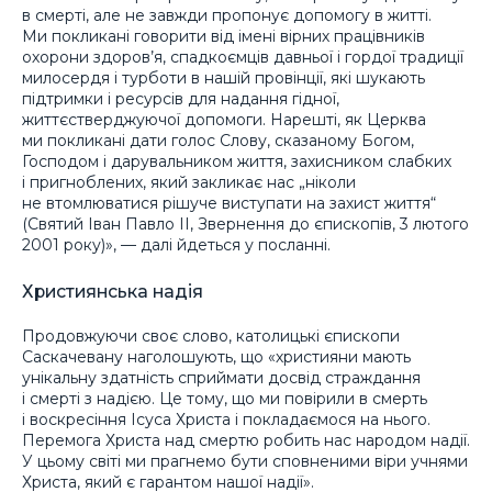
в смерті, але не завжди пропонує допомогу в житті.
Ми покликані говорити від імені вірних працівників
охорони здоров’я, спадкоємців давньої і гордої традиції
милосердя і турботи в нашій провінції, які шукають
підтримки і ресурсів для надання гідної,
життєстверджуючої допомоги. Нарешті, як Церква
ми покликані дати голос Слову, сказаному Богом,
Господом і дарувальником життя, захисником слабких
і пригноблених, який закликає нас „ніколи
не втомлюватися рішуче виступати на захист життя“
(Святий Іван Павло ІІ, Звернення до єпископів, 3 лютого
2001 року)», — далі йдеться у посланні.
Християнська надія
Продовжуючи своє слово, католицькі єпископи
Саскачевану наголошують, що «християни мають
унікальну здатність сприймати досвід страждання
і смерті з надією. Це тому, що ми повірили в смерть
і воскресіння Ісуса Христа і покладаємося на нього.
Перемога Христа над смертю робить нас народом надії.
У цьому світі ми прагнемо бути сповненими віри учнями
Христа, який є гарантом нашої надії».