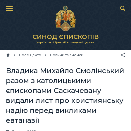
СИНОД ЄПИСКОПІВ
Української Греко-Католицької Церкви
Прес-центр
Новини та анонси
Владика Михайло Смолінський
разом з католицькими
єпископами Саскачевану
видали лист про християнську
надію перед викликами
евтаназії