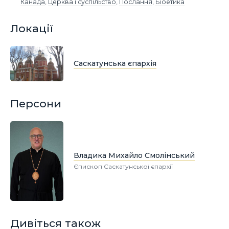
Канада
,
Церква і суспільство
,
Послання
,
Біоетика
Локації
Саскатунська єпархія
Персони
Владика Михайло Смолінський
Єпископ Саскатунської єпархії
Дивіться також