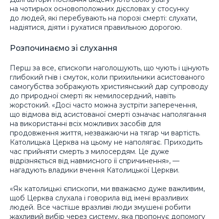
на чотирьох основоположних дієсловах у стосунку
до людей, які перебувають на порозі смерті: слухати,
надіятися, діяти і рухатися правильною дорогою.
Розпочинаємо зі слухання
Перш за все, єпископи наголошують, що чують і цінують
глибокий гнів і смуток, коли прихильники асистованого
самогубства зображують християнський дар супроводу
до природної смерті як немилосердний, навіть
жорстокий. «Досі часто можна зустріти заперечення,
що відмова від асистованої смерті означає наполягання
на використанні всіх можливих засобів для
продовження життя, незважаючи на тягар чи вартість.
Католицька Церква на цьому не наполягає. Приходить
час прийняти смерть з милосердям. Це дуже
відрізняється від навмисного її спричинення», —
нагадують владики вчення Католицької Церкви.
«Як католицькі єпископи, ми вважаємо дуже важливим,
щоб Церква слухала і говорила від імені вразливих
людей. Все частіше вразливі люди змушені робити
жахливий вибір через систему, яка пропонує допомогу