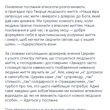
Оновлене послання єпископи розпочинають
із пригадки про Творця людського життя. «Наша віра
запрошує нас жити і вмирати з довірою до Бога, який
дав нам дихання. Ми сумуємо кожного разу, коли
людина прагне покінчити з власним життям. Наше
покликання в цей час і в цьому місці — добре
формувати себе в християнському розумінні життя
і смерті, щоб ми могли свідчити світові, що є інший
шлях», — підкреслюють вони.
За словами католицьких архиєреїв, вчення Церкви
з усього спектру питань, що стосуються людського
життя, є послідовним і достовірним. «Занадто часто
її позиція проти навмисного позбавлення невинної
людини життя звучить як „ні“. Але, кажучи „ні“ допомозі
в самогубстві, Церква каже „так“ супроводу, „так“
спільноті, „так“ солідарності зі страждаючими, „так“
турботі про тих, хто цього найбільше потребує. Адже
саме завдяки цим зобов’язанням ми можемо впевнено
відкидати дії, які не визнають гідності кожної людської
особи», — йдеться у посланні.
Далі автори послання акцентують свою увагу