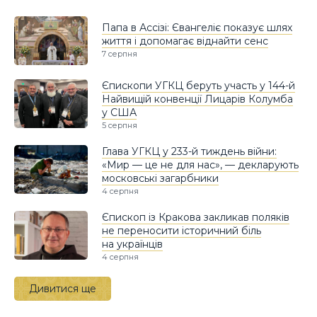
Папа в Ассізі: Євангеліє показує шлях
життя і допомагає віднайти сенс
7 серпня
Єпископи УГКЦ беруть участь у 144-й
Найвищій конвенції Лицарів Колумба
у США
5 серпня
Глава УГКЦ у 233-й тиждень війни:
«Мир — це не для нас», — декларують
московські загарбники
4 серпня
Єпископ із Кракова закликав поляків
не переносити історичний біль
на українців
4 серпня
Дивитися ще