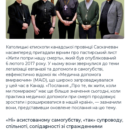
Католицькі єпископи канадської провінції Саскачеван
насамперед пригадали вірним про пастирський лист
«Жити попри нашу смерть», який був опублікований
6 лютого 2017 року. У ньому вони звернулися до теми
легалізації евтаназії та допомоги в самогубстві,
евфемістично відомої як «Медична допомога
вмираючим» (MAiD), що широко запроваджувалася
у цей час в Канаді. «Послання „Про те, як жити, коли
ми помираємо“ має ще більше значення сьогодні, коли
практика медичної допомоги при смерті продовжує
зростати і розширюватися в нашій країні», — зазначили
вони, представивши оновлене послання на цю тему.
«Ні» асистованому самогубству, «так» супроводу,
спільноті, солідарності зі стражденними