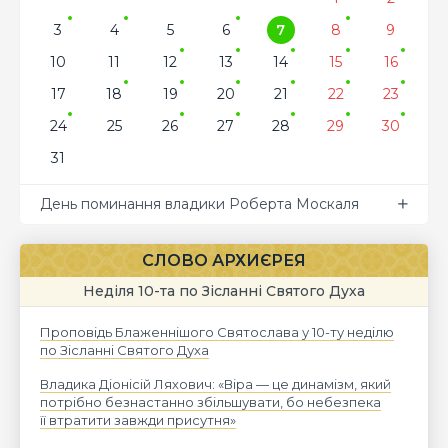
3
4
5
6
7
8
9
10
11
12
13
14
15
16
17
18
19
20
21
22
23
24
25
26
27
28
29
30
31
День поминання владики Роберта Москаля
СЛОВО АРХИЄРЕЯ
Неділя 10-та по Зісланні Святого Духа
Проповідь Блаженнішого Святослава у 10-ту неділю
по Зісланні Святого Духа
Владика Діонісій Ляхович: «Віра — це динамізм, який
потрібно безнастанно збільшувати, бо небезпека
її втратити завжди присутня»