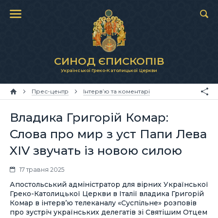
СИНОД ЄПИСКОПІВ
Української Греко-Католицької Церкви
Прес-центр
Інтерв’ю та коментарі
Владика Григорій Комар:
Слова про мир з уст Папи Лева
XIV звучать із новою силою
17 травня 2025
Апостольський адміністратор для вірних Української
Греко-Католицької Церкви в Італії владика Григорій
Комар в інтерв’ю телеканалу «Суспільне» розповів
про зустріч українських делегатів зі Святішим Отцем