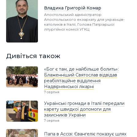
Владика Григорій Комар
Апостольський адміністратор
Апостольського екзархату для українців-
католиків в Італії, Голова Патріаршої
літургійної комісії УГКЦ
Дивіться також
«Бог є там, де найбільше болить»:
Блаженніший Святослав відвідав
реабілітаційне відділення
Надвірнянської лікарні
7 серпня
Українські громади в Італії передали
карету швидкої допомоги для
захисників України
7 серпня
Папа в Ассізі: Євангеліє показує шлях