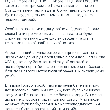
«Для нас, українців, і не тільки українців, але і східних
католиків, які приїхали до Рима на відзначення ювілею,
був дуже такий гарний день, бо ми мали можливість
бути на аудієнції зі Святішим Отцем», — поділився
владика Григорій.
Особливо важливими для української делегації стали
слова Папи про мир, які, як вважає владика, були
сприйняті «з таким дуже щирим серцем» та стали
«словами великої надії і великої потіхи».
Апостольський адміністратор для вірних в Італії нагадав,
що заклики до миру є послідовною позицією Папи Лева
XIV від початку його понтифікату: «Пригадайте,
що це були перші його слова, які він вимовив з балкона
базиліки Святого Петра після обрання. Він сказав: „Мир
усім“».
Владика Григорій особливо відзначив бачення миру,
яке висловив Святіший Отець: «Дуже було нам цікаво
почути, як Папа пояснив своє бачення миру. Він сказав,
що це не є гробова тиша після конфлікту. Мир ніколи
не може бути побудований на несправедливості. Він
повинен бути справедливий і тривалий».