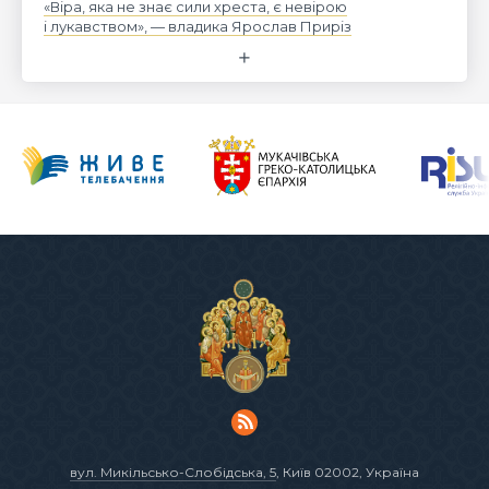
«Віра, яка не знає сили хреста, є невірою
і лукавством», — владика Ярослав Приріз
вул. Микільсько-Слобідська, 5
, Київ 02002, Україна