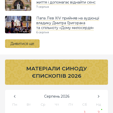
життя і допомагає віднайти сенс
7 серпня
Папа Лев XIV прийняв на аудієнції
владику Дмитра Григорака
та спільноту «Дому милосердя»
6 серпня
Дивитися ще
МАТЕРІАЛИ СИНОДУ
ЄПИСКОПІВ 2026
Серпень
2026
Пн
Вт
Ср
Чт
Пт
Сб
Нд
1
2