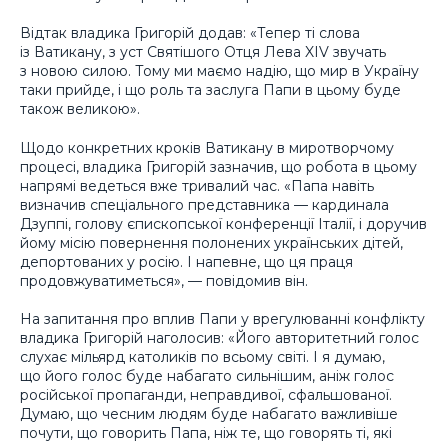
Відтак владика Григорій додав: «Тепер ті слова
із Ватикану, з уст Святішого Отця Лева XIV звучать
з новою силою. Тому ми маємо надію, що мир в Україну
таки прийде, і що роль та заслуга Папи в цьому буде
також великою».
Щодо конкретних кроків Ватикану в миротворчому
процесі, владика Григорій зазначив, що робота в цьому
напрямі ведеться вже тривалий час. «Папа навіть
визначив спеціального представника — кардинала
Дзуппі, голову єпископської конференції Італії, і доручив
йому місію повернення полонених українських дітей,
депортованих у росію. І напевне, що ця праця
продовжуватиметься», — повідомив він.
На запитання про вплив Папи у врегулюванні конфлікту
владика Григорій наголосив: «Його авторитетний голос
слухає мільярд католиків по всьому світі. І я думаю,
що його голос буде набагато сильнішим, аніж голос
російської пропаганди, неправдивої, сфальшованої.
Думаю, що чесним людям буде набагато важливіше
почути, що говорить Папа, ніж те, що говорять ті, які