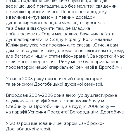
на моє подальше священиче служіння, а ще дав
вервицю, щоб пригадати, що без молитви священик
не зможе зробити нічого. Повертався я додому
з великим ентузіазмом, з певним досвідом
душпастирської праці для українців-заробітчан
та з бажанням служити там, де Владика
поблагословить. Тоді я мав велике бажання поїхати
душпастирювати на Східну Україну. Коли Владика
Юліян вислухав моє прохання, то сказав: „Отче, я вам
дам таке служіння, яке допоможе не тільки вам одному,
але багатьом іншим стати місіонерами“. За короткий час
після мого повернення з Риму мене було призначено
проректором нашої єпархіальної семінарії в Дрогобичі».
У липні 2003 року призначений проректором
та економом Дрогобицької духовної семінарії.
Впродовж 2004–2006 років виконує душпастирське
служіння на парафії Христа Чоловіколюбця у м.
Стебнику на Дрогобиччині, а з грудня 2006 року —
на парафії Успення Пресвятої Богородиці м. Дрогобича.
У 2010 році іменований цензором Самбірсько-
Дрогобицької єпархії.