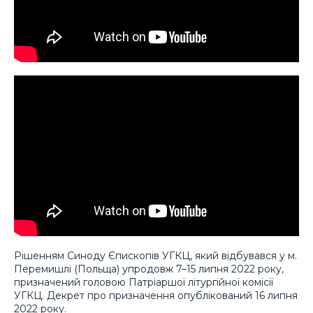
Рішенням Синоду Єпископів УГКЦ, який відбувався у м.
Перемишлі (Польща) упродовж 7–15 липня 2022 року,
призначений головою Патріаршої літургійної комісії
УГКЦ. Декрет про призначення опублікований 16 липня
2022 року.