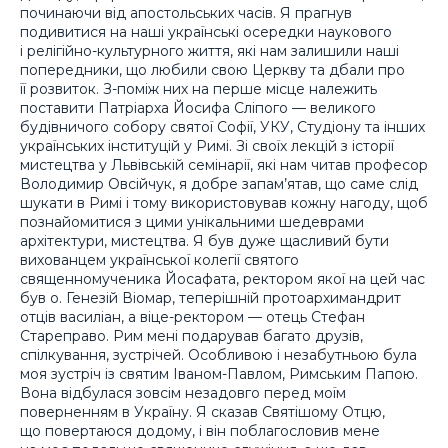
починаючи від апостольських часів. Я прагнув
подивитися на наші українські осередки наукового
і релігійно-культурного життя, які нам залишили наші
попередники, що любили свою Церкву та дбали про
її розвиток. З-поміж них на перше місце належить
поставити Патріарха Йосифа Сліпого — великого
будівничого собору святої Софії, УКУ, Студіону та інших
українських інституцій у Римі. Зі своїх лекцій з історії
мистецтва у Львівській семінарії, які нам читав професор
Володимир Овсійчук, я добре запам’ятав, що саме слід
шукати в Римі і тому використовував кожну нагоду, щоб
познайомитися з цими унікальними шедеврами
архітектури, мистецтва. Я був дуже щасливий бути
вихованцем української колегії святого
священномученика Йосафата, ректором якої на цей час
був о. Генезій Віомар, теперішній протоархимандрит
отців василіан, а віце-ректором — отець Стефан
Стареправо. Рим мені подарував багато друзів,
спілкування, зустрічей. Особливою і незабутньою була
моя зустріч із святим Іваном-Павлом, Римським Папою.
Вона відбулася зовсім незадовго перед моїм
поверненням в Україну. Я сказав Святішому Отцю,
що повертаюся додому, і він поблагословив мене