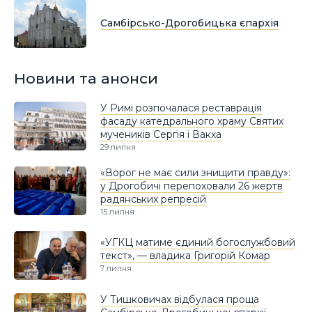
Самбірсько-Дрогобицька єпархія
Новини та анонси
У Римі розпочалася реставрація
фасаду катедрального храму Святих
мучеників Сергія і Вакха
29 липня
«Ворог не має сили знищити правду»:
у Дрогобичі перепоховали 26 жертв
радянських репресій
15 липня
«УГКЦ матиме єдиний богослужбовий
текст», — владика Григорій Комар
7 липня
У Тишковичах відбулася проща