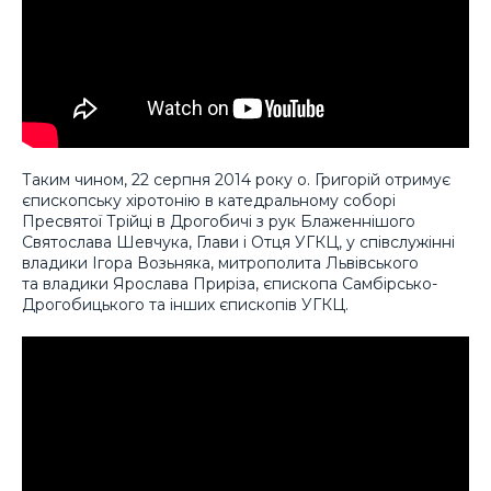
Таким чином, 22 серпня 2014 року о. Григорій отримує
єпископську хіротонію в катедральному соборі
Пресвятої Трійці в Дрогобичі з рук Блаженнішого
Святослава Шевчука, Глави і Отця УГКЦ, у співслужінні
владики Ігора Возьняка, митрополита Львівського
та владики Ярослава Приріза, єпископа Самбірсько-
Дрогобицького та інших єпископів УГКЦ.