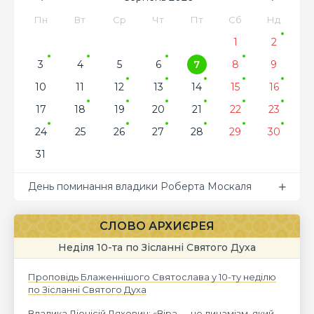
Пн
Вт
Ср
Чт
Пт
Сб
Нд
1
2
3
4
5
6
7
8
9
10
11
12
13
14
15
16
17
18
19
20
21
22
23
24
25
26
27
28
29
30
31
День поминання владики Роберта Москаля
СЛОВО АРХИЄРЕЯ
Неділя 10-та по Зісланні Святого Духа
Проповідь Блаженнішого Святослава у 10-ту неділю
по Зісланні Святого Духа
Владика Діонісій Ляхович: «Віра — це динамізм, який