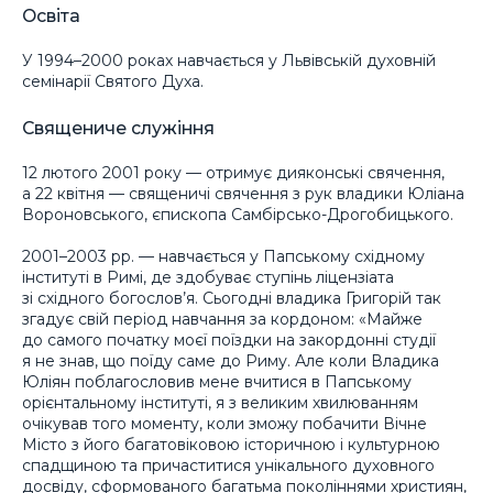
Освіта
У 1994–2000 роках навчається у Львівській духовній
семінарії Святого Духа.
Священиче служіння
12 лютого 2001 року — отримує дияконські свячення,
а 22 квітня — священичі свячення з рук владики Юліана
Вороновського, єпископа Самбірсько-Дрогобицького.
2001–2003 рр. — навчається у Папському східному
інституті в Римі, де здобуває ступінь ліцензіата
зі східного богослов’я. Сьогодні владика Григорій так
згадує свій період навчання за кордоном: «Майже
до самого початку моєї поїздки на закордонні студії
я не знав, що поїду саме до Риму. Але коли Владика
Юліян поблагословив мене вчитися в Папському
орієнтальному інституті, я з великим хвилюванням
очікував того моменту, коли зможу побачити Вічне
Місто з його багатовіковою історичною і культурною
спадщиною та причаститися унікального духовного
досвіду, сформованого багатьма поколіннями християн,