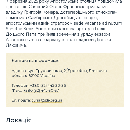
7 березня 2025 року Апостольська столиця повідомила
про те, що Святіший Отець Франциск призначив
владику Григорія Комара, дотеперішнього єпископа-
помічника Самбірсько-Дрогобицької єпархії,
апостольським адміністратором sede vacante ad nutum
Sanctae Sedis Апостольського екзархату в Італії.
До цього Папа прийняв зречення з уряду екзарха
Апостольського екзархату в Італії владики Діонісія
Ляховича.
Контактна інформація
Адреса:
вул. Трускавецька, 2,
Дрогобич, Львівська
область, 82100 Україна
Телефон:
+380 (32) 445-30-36
Факс:
+380 (32) 445-30-37
Ел. пошта:
curia@sde.org.ua
Локація