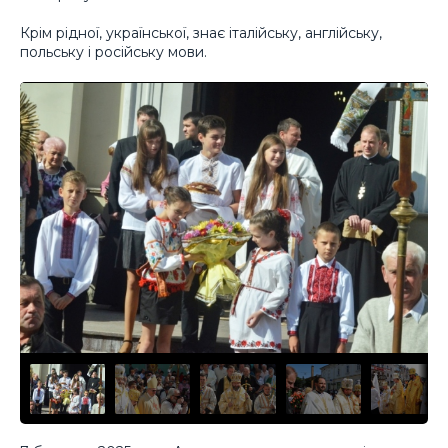
Крім рідної, української, знає італійську, англійську,
польську і російську мови.