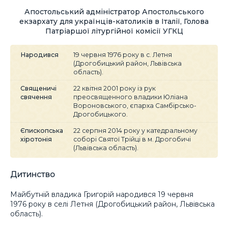
Апостольський адміністратор Апостольського
екзархату для українців-католиків в Італії, Голова
Патріаршої літургійної комісії УГКЦ
Народився
19 червня 1976 року в с. Летня
(Дрогобицький район, Львівська
область).
Священичі
22 квітня 2001 року із рук
свячення
преосвященного владики Юліана
Вороновського, єпарха Самбірсько-
Дрогобицького.
Єпископська
22 серпня 2014 року у катедральному
хіротонія
соборі Святої Трійці в м. Дрогобичі
(Львівська область).
Дитинство
Майбутній владика Григорій народився 19 червня
1976 року в селі Летня (Дрогобицький район, Львівська
область).