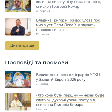
велич та високу ціну незалежності», —
єпископ Григорій Комар
26 серпня
Владика Григорій Комар: Слова про
мир з уст Папи Лева XIV звучать
із новою силою
17 травня
Дивитися ще
Проповіді та промови
Великоднє послання ієрархів УГКЦ
у Західній Європі 2026 року
25 квітня
«Хто хоче бути першим — нехай буде
слугою»: духовні уроки посту від
єпископа Григорія Комара
2 квітня