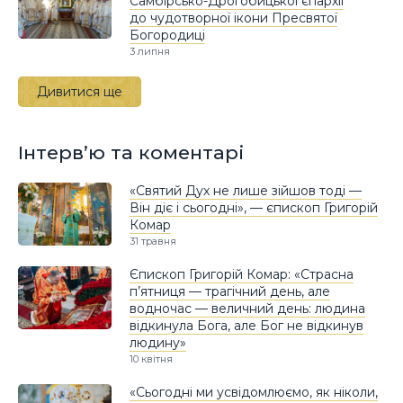
Самбірсько-Дрогобицької єпархії
до чудотворної ікони Пресвятої
Богородиці
3 липня
Дивитися ще
Інтерв’ю та коментарі
«Святий Дух не лише зійшов тоді —
Він діє і сьогодні», — єпископ Григорій
Комар
31 травня
Єпископ Григорій Комар: «Страсна
п’ятниця — трагічний день, але
водночас — величний день: людина
відкинула Бога, але Бог не відкинув
людину»
10 квітня
«Сьогодні ми усвідомлюємо, як ніколи,