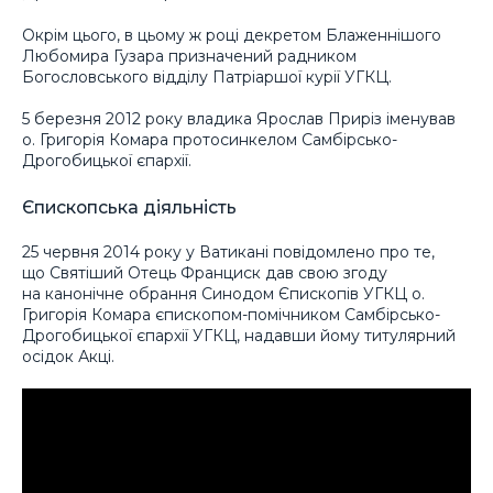
Окрім цього, в цьому ж році декретом Блаженнішого
Любомира Гузара призначений радником
Богословського відділу Патріаршої курії УГКЦ.
5 березня 2012 року владика Ярослав Приріз іменував
о. Григорія Комара протосинкелом Самбірсько-
Дрогобицької єпархії.
Єпископська діяльність
25 червня 2014 року у Ватикані повідомлено про те,
що Святіший Отець Франциск дав свою згоду
на канонічне обрання Синодом Єпископів УГКЦ о.
Григорія Комара єпископом-помічником Самбірсько-
Дрогобицької єпархії УГКЦ, надавши йому титулярний
осідок Акці.