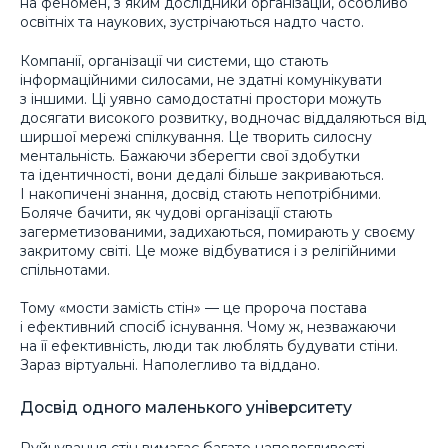
на феномен, з яким дослідники організацій, особливо
освітніх та наукових, зустрічаються надто часто.
Компанії, організації чи системи, що стають
інформаційними силосами, не здатні комунікувати
з іншими. Ці уявно самодостатні простори можуть
досягати високого розвитку, водночас віддаляються від
ширшої мережі спілкування. Це творить силосну
ментальність. Бажаючи зберегти свої здобутки
та ідентичності, вони дедалі більше закриваються.
І накопичені знання, досвід стають непотрібними.
Боляче бачити, як чудові організації стають
загерметизованими, задихаються, помирають у своєму
закритому світі. Це може відбуватися і з релігійними
спільнотами.
Тому «мости замість стін» — це пророча постава
і ефективний спосіб існування. Чому ж, незважаючи
на її ефективність, люди так люблять будувати стіни.
Зараз віртуальні. Наполегливо та віддано.
Досвід одного маленького університету