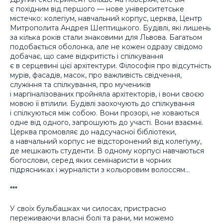
є похідним від першого — нове університетське
містечко: колегіум, навчальний корпус, церква, Центр
Митрополита Андрея Шептицького. Будівлі, які лишень
за кілька років стали знаковими для Львова. Багатьом
подобається оболонка, але не кожен одразу свідомо
добачає, що саме відкритість і спілкування
є в серцевині цієї архітектури. Філософія про відсутність
мурів, фасадів, масок, про важливість свідчення,
служіння та спілкування, про мучеників
і маргіналізованих пройняла архітекторів, і вони своєю
мовою її втілили. Будівлі заохочують до спілкування
і спілкуються між собою. Вони прозорі, не ховаються
одне від одного, запрошують до участі. Вони взаємні.
Церква промовляє до надсучасної бібліотеки,
а навчальний корпус не відсторонений від колегіуму,
де мешкають студенти. В одному корпусі навчаються
богослови, серед яких семінаристи в чорних
підрясниках і журналісти з кольоровим волоссям…
***
У своїх бульбашках чи силосах, пристрасно
переживаючи власні болі та рани, ми можемо