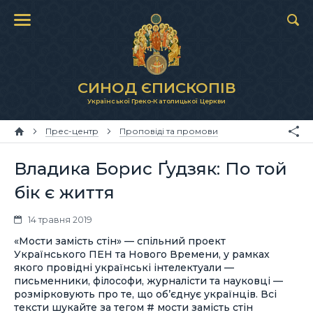
СИНОД ЄПИСКОПІВ
Української Греко-Католицької Церкви
Прес-центр
Проповіді та промови
Владика Борис Ґудзяк: По той
бік є життя
14 травня 2019
«Мости замість стін» — спільний проект
Українського ПЕН та Нового Времени, у рамках
якого провідні українські інтелектуали —
письменники, філософи, журналісти та науковці —
розмірковують про те, що об’єднує українців. Всі
тексти шукайте за тегом # мости замість стін