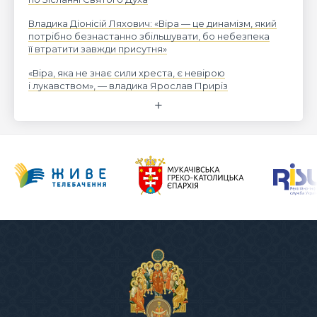
Владика Діонісій Ляхович: «Віра — це динамізм, який
потрібно безнастанно збільшувати, бо небезпека
її втратити завжди присутня»
«Віра, яка не знає сили хреста, є невірою
і лукавством», — владика Ярослав Приріз