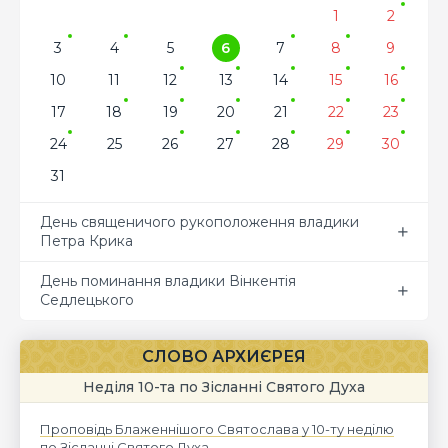
1
2
3
4
5
6
7
8
9
10
11
12
13
14
15
16
17
18
19
20
21
22
23
24
25
26
27
28
29
30
31
День священичого рукоположення владики
Петра Крика
День поминання владики Вінкентія
Седлецького
СЛОВО АРХИЄРЕЯ
Неділя 10-та по Зісланні Святого Духа
Проповідь Блаженнішого Святослава у 10-ту неділю
по Зісланні Святого Духа