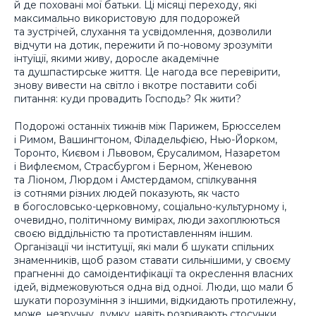
й де поховані мої батьки. Ці місяці переходу, які
максимально використовую для подорожей
та зустрічей, слухання та усвідомлення, дозволили
відчути на дотик, пережити й по-новому зрозуміти
інтуїції, якими живу, доросле академічне
та душпастирське життя. Це нагода все перевірити,
знову вивести на світло і вкотре поставити собі
питання: куди провадить Господь? Як жити?
Подорожі останніх тижнів між Парижем, Брюсселем
і Римом, Вашингтоном, Філадельфією, Нью-Йорком,
Торонто, Києвом і Львовом, Єрусалимом, Назаретом
і Вифлеємом, Страсбургом і Берном, Женевою
та Ліоном, Люрдом і Амстердамом, спілкування
із сотнями різних людей показують, як часто
в богословсько-церковному, соціально-культурному і,
очевидно, політичному вимірах, люди захоплюються
своєю віддільністю та протиставленням іншим.
Організації чи інституції, які мали б шукати спільних
знаменників, щоб разом ставати сильнішими, у своєму
прагненні до самоідентифікації та окреслення власних
ідей, відмежовуються одна від одної. Люди, що мали б
шукати порозуміння з іншими, відкидають протилежну,
може, незручну, думку, навіть розривають стосунки,