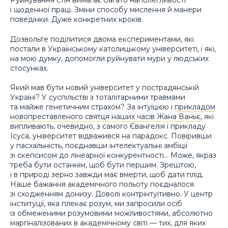
Руйнування стін вимагає багато наполегливості
і щоденної праці. Зміни способу мислення й манери
поведінки. Дуже конкретних кроків.
Дозвольте поділитися двома експериментами, які
постали в Українському католицькому університеті, і які,
на мою думку, допомогли руйнувати мури у людських
стосунках.
Який мав бути новий університет у пострадянській
Україні? У суспільстві з тоталітарними травмами
та майже генетичним страхом? За інтуїцією і
прикладом
новопреставленого святця наших часів Жана Ваньє
, які
випливають, очевидно, з самого Євангелія і прикладу
Ісуса, університет відважився на парадокс. Повіривши
у пасхальність, поєднавши інтелектуальні амбіції
зі скепсисом до лінеарної конкурентності… Може, якраз
треба бути останнім, щоб бути першим. Зрештою,
і в природі зерно завжди має вмерти, щоб дати плід.
Наше бажання академічного польоту поєдналося
зі сходженням донизу. Доволі контрінтуїтивно. У центр
інституції, яка плекає розум, ми запросили осіб
із обмеженими розумовими можливостями, абсолютно
маргіналізованих в академічному світі — тих, для яких