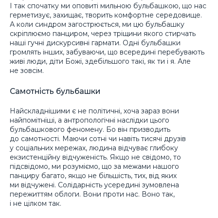
І так спочатку ми оповиті мильною бульбашкою, що нас
герметизує, захищає, творить комфортне середовище.
А коли синдром загострюється, ми цю бульбашку
скріплюємо панциром, через тріщини якого стирчать
наші гучні дискурсивні гармати. Одні бульбашки
громлять інших, забуваючи, що всередині перебувають
живі люди, діти Божі, здебільшого такі, як ти і я. Але
не зовсім.
Самотність бульбашки
Найскладнішими є не політичні, хоча зараз вони
найпомітніші, а антропологічні наслідки цього
бульбашкового феномену. Бо він призводить
до самотності. Маючи сотні чи навіть тисячі друзів
у соціальних мережах, людина відчуває глибоку
екзистенційну відчуженість. Якщо не свідомо, то
підсвідомо, ми розуміємо, що за межами нашого
панциру багато, якщо не більшість, тих, від яких
ми відчужені. Солідарність усередині зумовлена
пережиттям облоги. Вони проти нас. Воно так,
і не цілком так.