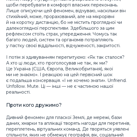
щоби перебувати в комфорті власних переконань.
Лише описуючи цей феномен, відчуваю, наскільки він
стихійний, може, прорахований, але на мікрорівні
й на коротку дистанцію, бо не містить проглядної чи
далекоглядної перспективи. Здебільшого за цим
рефлексом стоїть страх, упередження. Чомусь так
багато людей, систем та організмів потрапляють
у пастку своєї віддільності, відчуженості, закритості.
І потім зі здивуванням перепитуємо: «Як так сталося?
А хто ці люди, хто проголосував не так, як ми?
Це Україна (США, Європа, Великобританія), якої
ми не знаємо». І реакцією на цей первісний шок
є подальша консервація. «І не хочемо знати». Unfriend.
Unfollow. Mute. Ці — інші — не є частиною нашої
реальності.
Проти кого дружимо?
Дивний феномен для пласкої Землі, де мережі, бази
даних, хмарки та аплікації творять нагоди для перетинів,
переплетень, віртуальних команд. Де творяться уявлені
спільноти, яких не обмежує географія, вік, соціальний