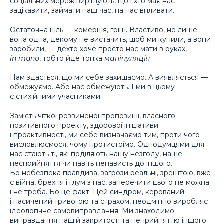
соціальних мереж вирішують, що і хто має нас
зацікавити, займати наш час, на нас впливати.
Остаточна ціль — комерція, гріш. Властиво, не лише
вона одна, декому не вистачить, щоб ми купили, а вони
заробили, — дехто хоче просто нас мати в руках,
in mano
, тобто йде тонка
маніпуляція
.
Нам здається, що ми себе захищаємо. А виявляється —
обмежуємо. Або нас обмежують. І ми в цьому
є стихійними учасниками.
Замість чіткої розвиненої пропозиції, власного
позитивного проекту, здорової ініціативи
і проактивності, ми себе визначаємо тим, проти чого
висловлюємося, чому протистоїмо. Однодумцями для
нас стають ті, які поділяють нашу незгоду, наше
несприйняття чи навіть ненависть до іншого.
Бо небезпека правдива, загрози реальні, зрештою, вже
є війна, брехня і глум з нас, заперечити цього не можна
і не треба. Бо це факт. Цей синдром, керований
і насичений тривогою та страхом, неодмінно виробляє
ідеологічне самовиправдання. Ми знаходимо
виправдання нашій закритості та неприйняттю іншого.