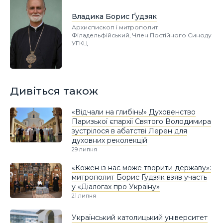
Владика Борис Ґудзяк
Архиєпископ і митрополит
Філадельфійський, Член Постійного Синоду
УГКЦ
Дивіться також
«Відчали на глибінь!» Духовенство
Паризької єпархії Святого Володимира
зустрілося в абатстві Лерен для
духовних реколекцій
29 липня
«Кожен із нас може творити державу»:
митрополит Борис Ґудзяк взяв участь
у «Діалогах про Україну»
21 липня
Український католицький університет