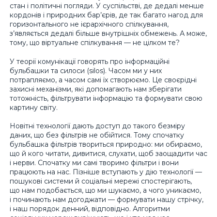
стан і політичні погляди. У суспільстві, де дедалі менше
кордонів і природних бар’єрів, де так багато нагод для
горизонтального не ієрархічного спілкування,
з’являється дедалі більше внутрішніх обмежень. А може,
тому, що віртуальне спілкування — не цілком те?
У теорії комунікації говорять про інформаційні
бульбашки та силоси (silos). Часом ми у них
потрапляємо, а часом самі їх створюємо. Це своєрідні
захисні механізми, які допомагають нам зберігати
тотожність, фільтрувати інформацію та формувати свою
картину світу.
Новітні технології дають доступ до такого безміру
даних, що без фільтрів не обійтися. Тому спочатку
бульбашка фільтрів твориться природно: ми обираємо,
що й кого читати, дивитися, слухати, щоб заощадити час
і нерви. Спочатку ми самі творимо фільтри і вони
працюють на нас. Пізніше вступають у дію технології —
пошукові системи й соціальні мережі спостерігають,
що нам подобається, що ми шукаємо, а чого уникаємо,
і починають нам догоджати — формувати нашу стрічку,
і наш порядок денний, відповідно. Алгоритми