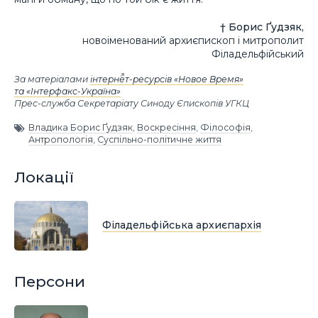
† Борис Ґудзяк,
новоіменований архиєпископ і митрополит
Філадельфійський
За матеріалами
інтернет-ресурсів «Новое Время»
та «Інтерфакс-Україна»
Прес-служба Секретаріату Синоду Єпископів УГКЦ
Владика Борис Ґудзяк
,
Воскресіння
,
Філософія
,
Антропологія
,
Суспільно-політичне життя
Локації
Філадельфійська архиєпархія
Персони