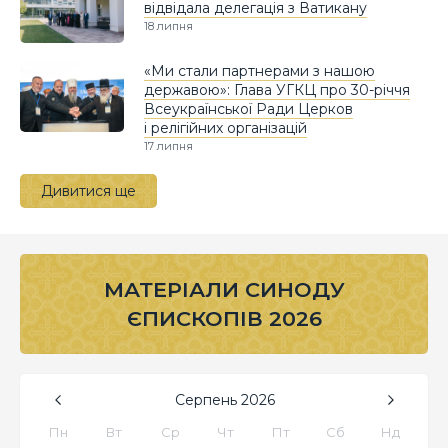
відвідала делегація з Ватикану
18 липня
«Ми стали партнерами з нашою
державою»: Глава УГКЦ про 30-річчя
Всеукраїнської Ради Церков
і релігійних організацій
17 липня
Дивитися ще
МАТЕРІАЛИ СИНОДУ
ЄПИСКОПІВ 2026
Серпень
2026
Пн
Вт
Ср
Чт
Пт
Сб
Нд