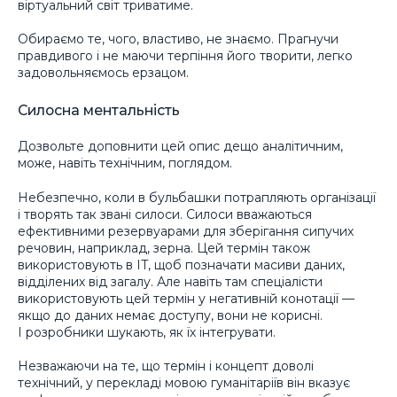
віртуальний світ триватиме.
Обираємо те, чого, властиво, не знаємо. Прагнучи
правдивого і не маючи терпіння його творити, легко
задовольняємось ерзацом.
Силосна ментальність
Дозвольте доповнити цей опис дещо аналітичним,
може, навіть технічним, поглядом.
Небезпечно, коли в бульбашки потрапляють організації
і творять так звані силоси. Силоси вважаються
ефективними резервуарами для зберігання сипучих
речовин, наприклад, зерна. Цей термін також
використовують в IT, щоб позначати масиви даних,
відділених від загалу. Але навіть там спеціалісти
використовують цей термін у негативній конотації —
якщо до даних немає доступу, вони не корисні.
І розробники шукають, як їх інтегрувати.
Незважаючи на те, що термін і концепт доволі
технічний, у перекладі мовою гуманітаріїв він вказує