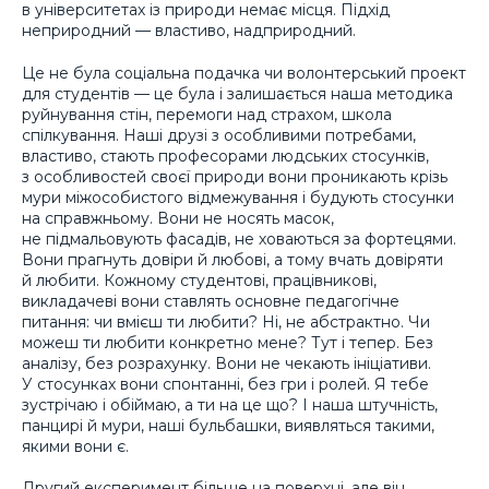
в університетах із природи немає місця. Підхід
неприродний — властиво, надприродний.
Це не була соціальна подачка чи волонтерський проект
для студентів — це була і залишається наша методика
руйнування стін, перемоги над страхом, школа
спілкування. Наші друзі з особливими потребами,
властиво, стають професорами людських стосунків,
з особливостей своєї природи вони проникають крізь
мури міжособистого відмежування і будують стосунки
на справжньому. Вони не носять масок,
не підмальовують фасадів, не ховаються за фортецями.
Вони прагнуть довіри й любові, а тому вчать довіряти
й любити. Кожному студентові, працівникові,
викладачеві вони ставлять основне педагогічне
питання: чи вмієш ти любити? Ні, не абстрактно. Чи
можеш ти любити конкретно мене? Тут і тепер. Без
аналізу, без розрахунку. Вони не чекають ініціативи.
У стосунках вони спонтанні, без гри і ролей. Я тебе
зустрічаю і обіймаю, а ти на це що? І наша штучність,
панцирі й мури, наші бульбашки, виявляться такими,
якими вони є.
Другий експеримент більше на поверхні, але він