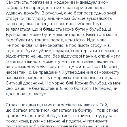
Самотність, пов’язана з модерним індивідуалізмом,
набирає безпрецедентних характеристик через
удавану дружбу. Віртуальні, а не безпосередньо живі
стосунки, погляди у вічі, чимраз більше зумовлюють
наші соціальні реакції та політичні вибори. І тут
виявляється, що й більшість може бути у бульбашці.
Бульбашка може бути мажоритарною. Більшість може
перебувати у тривозі перед меншістю. Йде мова
не про числа чи демократію, а про якість стосунків,
здатність бути чуйним, слухати, спостерігати з великою
відкритістю на іншого, без відрухової паніки, сприймати
потенціал живого моменту миттєвості живої людини,
автентичної зустрічі. Інакше — це жити наївно. На жаль,
часом так і є. Виправдання й утвердження самозахисту
часом виправдане. Тут моралізаторство нічого не дає.
Ситуації двозначні. Не чорно-білі. Кожна бульбашка має
свої рації, не безпідставні. Є чого боятися. Попередній
досвід на це вказує.
Страх і похідна від нього агресія зашкалюють. Той,
що боїться втопитися, хапається за бритву. І тоді стікає
кров’ю. Нездатний об’єднатися з іншими — ну, рука ж
покалічена, руки не можна ні подати, ні потиснути
простягнутої, бо болить, справді болить — індивід