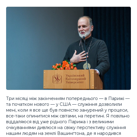
Три місяці між закінченням попереднього — в Парижі —
та початком нового — у США — служіння дозволили
мені, коли я все ще був повністю занурений у процеси,
все-таки опинитися між світами, на перетині. Я повільно
віддаляюся від уже рідного Парижа і з великими
очікуваннями дивлюся на свіжу перспективу служіння
нашим людям на землі Вашингтона, де я народився