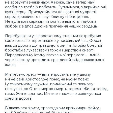
не зрозуміти знаків часу. А може, саме тепер нам
особливо треба їх побачити. Зупинімося, відкриймо очі,
вуха і серця. Прислухаймося до відвічної мудрості
серед крикливого шалу і блиску спецефектів.
Не вульгарні сарказм чи іронія, а вірність і глибина
любові є відповіддю на прагнення наших сердець.
Перебуваючи у завороженому стані, ми потребуємо
саме того, що переживаємо у пасхальний час. Образ
важкої дороги до правдивого життя. Історію болісної
боротьби з лукавством і гріхом і царством смерті.
Парадоксальну істину пасхальної перемоги — лише
через жертву приходить правдивий плід справжнього
життя.
Ми несемо хрест — він непростий, але у цьому
ми не самі. Христос уже поніс, на ньому повис
і у смиренному служінні, приниженні та повному
послухові до Отця смертю смерть переміг. Життя перед
нами. Життя для нас. Ми вже знаємо, як закінчується
хресна дорога.
Відважмося вірити, проглядаючи крізь хмари фейку,
магії й обману, що по той бік є життя.