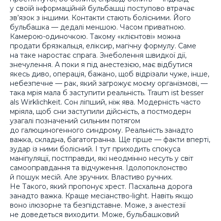
у своїй інформаційній бульбашці поступово втрачає
зв’язок з іншими. Контакти стають болісними. Його
бульбашка — дедалі меншою. Часом приватною.
Камерою-одиночкою. Такому «клієнтові» можна
продати брязкальця, еліксир, магічну формулу. Саме
на таке наростає спрага. Знеболення швидкої дії,
знечулення. А поки я під анестезією, має відбутися
якесь диво, операція, бажано, щоб відрізали чуже, інше,
небезпечне — рак, який загрожує моєму організмові, —
така мрія мала б заступити реальність. Traum ist besser
als Wirklichkeit. Сон ліпший, ніж ява. Модерність часто
мріяла, щоб сни заступили дійсність, а постмодерн
узагалі позначений сильним потягом
до галюциногенного синдрому. Реальність занадто
важка, складна, багатогранна. Ще гірше — факти вперті,
зудар із ними болісний. І тут приходить спокуса
маніпуляції, постправди, які неодмінно несуть у світ
самооправдання та відчуження. Ідолопоклонство
й пошук месій. Але зручних. Властиво ручних.
Не Такого, який пропонує хрест. Пасхальна дорога
занадто важка. Краще месіанство-light. Навіть якщо
воно ілюзорне та безпідставне. Може, з анестезії
не доведеться виходити. Може, бульбашковий