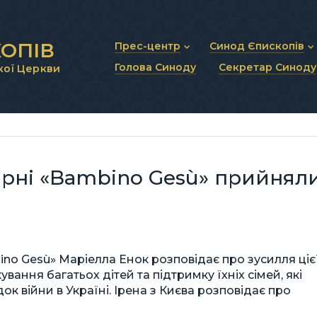
ОПІВ
Прес-центр
Синод Єпископів
Голова Синоду
Секретар Синоду
кої Церкви
Новини та анонси
Статут Синоду Єписко
Інтерв’ю та коментарі
Регламент Синоду Єп
Проповіді та промови
Положення про Голов
Молитовне прикликанн
Синодальні органи
Секретаріат Синоду
Контактна інформація
карні «Bаmbino Gesù» прийнял
no Gesù» Маріелла Енок розповідає про зусилля ціє
ування багатьох дітей та підтримку їхніх сімей, які
к війни в Україні. Ірена з Києва розповідає про