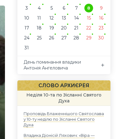
3
4
5
6
7
8
9
10
11
12
13
14
15
16
17
18
19
20
21
22
23
24
25
26
27
28
29
30
31
День поминання владики
Антонія Ангеловича
СЛОВО АРХИЄРЕЯ
Неділя 10-та по Зісланні Святого
Духа
Проповідь Блаженнішого Святослава
у 10-ту неділю по Зісланні Святого
Духа
Владика Діонісій Ляхович: «Віра —