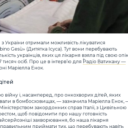
й з України отримали можливість лікуватися
bino Gesù» (Дитятка Ісуса). Тут вони перебувають
ількість українців, яких ця лікарня взяла під свою опі
7 тисяч осіб. Про це в інтерв’ю для
Радіо Ватикану —
рні Маріелла Енок.
дітей
 війну і, насамперед, про онкохворих дітей, яких
ували в бомбосховищах, — зазначила Маріелла Енок, 
іністерством закордонних справ Італії, з Цивільною
естом, щоб повідомити про нашу готовність
найсерйозніші захворювання, бо наша лікарня
я правильним приймати тих, що перебувають навіть