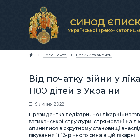
СИНОД ЄПИСК
Української Греко-Католиць
Прес-центр
Новини та анонси
Від початку війни у лі
1100 дітей з України
9 липня 2022
Президентка педіатричної лікарні «Bаmbi
ватиканської структури, спрямовані на лік
опинилися в скрутному становищі внаслідо
лікування її 13-річного сина в цій лікарні.