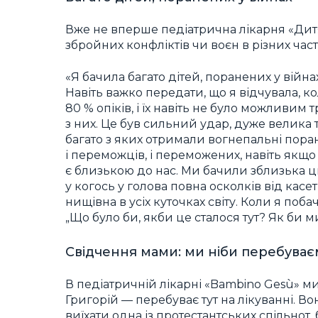
Вже не вперше педіатрична лікарня «Дитя
збройних конфліктів чи воєн в різних част
«Я бачила багато дітей, поранених у війн
Навіть важко передати, що я відчувала, кол
80 % опіків, і їх навіть не було можливи
з них. Це був сильний удар, дуже велика 
багато з яких отримали вогнепальні поране
і переможців, і переможених, навіть якщо 
є близькою до нас. Ми бачили зблизька цих
у когось у голова повна осколків від касе
нищівна в усіх куточках світу. Коли я поб
„Що було би, якби це сталося тут? Як би м
Свідчення мами: ми ніби перебуває
В педіатричній лікарні «Bambino Gesù» ми 
Григорій — перебуває тут на лікуванні. Во
виїхати одна із протестантських спільнот, 