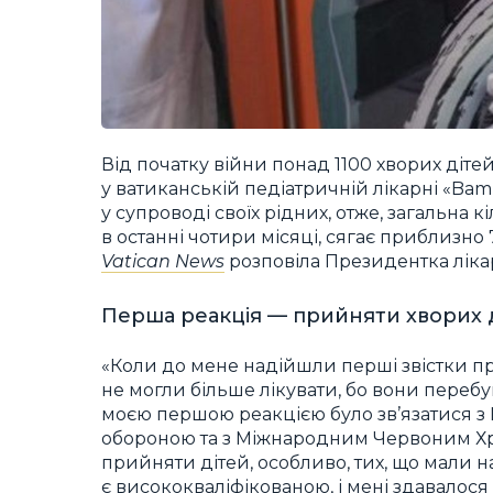
Від початку війни понад 1100 хворих діте
у ватиканській педіатричній лікарні «Bam
у супроводі своїх рідних, отже, загальна к
в останні чотири місяці, сягає приблизно 
Vatican News
розповіла Президентка ліка
Перша реакція — прийняти хворих 
«Коли до мене надійшли перші звістки про
не могли більше лікувати, бо вони переб
моєю першою реакцією було зв’язатися з М
обороною та з Міжнародним Червоним Хр
прийняти дітей, особливо, тих, що мали 
є висококваліфікованою, і мені здавалос