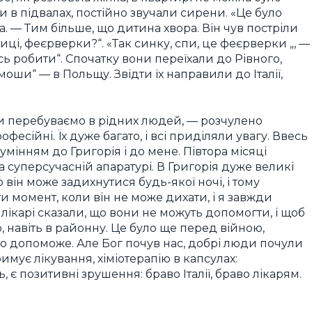
и в підвалах, постійно звучали сирени. «Це було
 — Тим більше, що дитина хвора. Він чув постріли
лиці, феєрверки?“. «Так синку, спи, це феєрверки „, —
сь робити“. Спочатку вони переїхали до Рівного,
оши“ — в Польщу. Звідти їх направили до Італії,
ми перебуваємо в рідних людей, — розчулено
офесійні. Їх дуже багато, і всі приділяли увагу. Ввесь
умінням до Григорія і до мене. Півтора місяці
 суперсучасній апаратурі. В Григорія дуже великі
він може задихнутися будь-якої ночі, і тому
 момент, коли він не може дихати, і я завжди
лікарі сказали, що вони не можуть допомогти, і щоб
, навіть в районну. Це було ще перед війною,
 хто допоможе. Але Бог почув нас, добрі люди почули
тримує лікування, хіміотерапію в капсулах:
, є позитивні зрушення: браво Італії, браво лікарям.