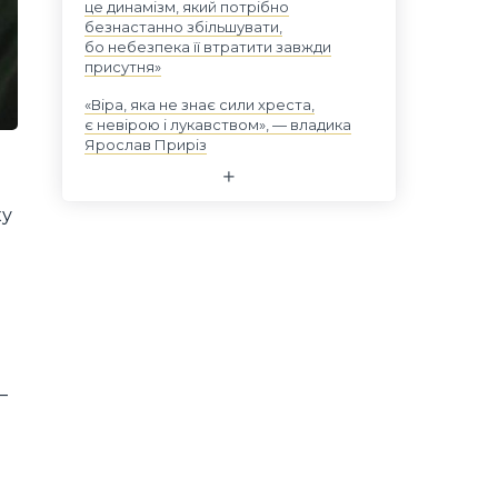
це динамізм, який потрібно
безнастанно збільшувати,
бо небезпека її втратити завжди
присутня»
«Віра, яка не знає сили хреста,
є невірою і лукавством», — владика
Ярослав Приріз
ку
—