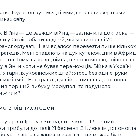
тка Ісуса» опікується дітьми, що стали жертвами
инах світу.
ах. Війна — це завжди війна, — зазначила докторка. —
и у Сирії побачила дітей, які мали на тілі 70–
м транспортувати. Нам вдалося перевезти лише кількох
трагедія. Мені спадають на думку також діти в Африці
ння. Тому, на жаль, війна, певною мірою, зрівнює всі
у війні ніколи не буває переможців. Війна в Україні
 гарних українських дітей: хтось без однієї руки,
тних бомб… Насправді, ця війна нищівна, але вона
ачив перший вибух у Маріуполі, то подумала:
и жили?“».
мо в рідних людей
зустріли Ірену з Києва, син якої — 13-річний
ни прибули до Італії 21 березня. З Києва їм допомогла
бо, як розповіла жінка, в квартирі не можна було