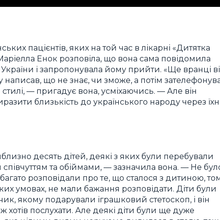
ьких пацієнтів, яких на той час в лікарні «Дитятка
 Маріелла Енок розповіла, що вона сама повідомила
з України і запропонувала йому прийти. «Ще вранці в
у написав, що не знає, чи зможе, а потім зателефонув
го стилі, — пригадує вона, усміхаючись. — Але він
иразити близькість до українського народу через їхн
близно десять дітей, деякі з яких були перебували
й співчуттям та обіймами, — зазначила вона. — Не бул
у багато розповідали про те, що сталося з дитиною, то
ких умовах, не мали бажання розповідати. Діти були
опчик, якому подарували іграшковий стетоскоп, і він
кож хотів послухати. Але деякі діти були ще дуже