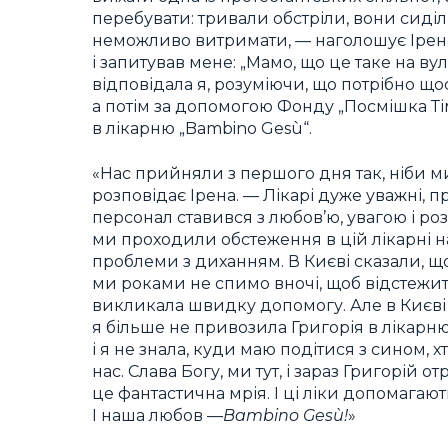
перебувати: тривали обстріли, вони сиділ
неможливо витримати, — наголошує Ірена.
і запитував мене: „Мамо, що це таке на ву
відповідала я, розуміючи, що потрібно що
а потім за допомогою Фонду „Посмішка Тім
в лікарню „Bambino Gesù“.
«Нас прийняли з першого дня так, ніби 
розповідає Ірена. — Лікарі дуже уважні, пр
персонал ставився з любов’ю, увагою і роз
ми проходили обстеження в цій лікарні на
проблеми з диханням. В Києві сказали, що 
ми роками не спимо вночі, щоб відстежити
викликала швидку допомогу. Але в Києві 
я більше не привозила Григорія в лікарню
і я не знала, куди маю подітися з сином,
нас. Слава Богу, ми тут, і зараз Григорій о
це фантастична мрія. І ці ліки допомагають
І наша любов —
Bambino Gesù!
»