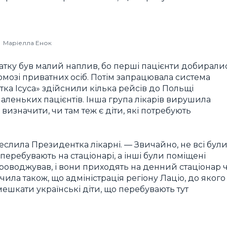
Маріелла Енок
чатку був малий наплив, бо перші пацієнти добирали
мозі приватних осіб. Потім запрацювала система
ка Ісуса» здійснили кілька рейсів до Польщі
аленьких пацієнтів. Інша група лікарів вирушила
визначити, чи там теж є діти, які потребують
еслила Президентка лікарні. — Звичайно, не всі бул
 перебувають на стаціонарі, а інші були поміщені
упроводжував, і вони приходять на денний стаціонар 
чила також, що адміністрація регіону Лаціо, до якого
ешкати українські діти, що перебувають тут