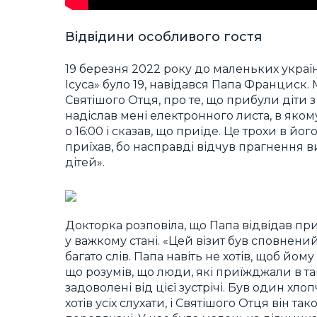
Відвідини особливого гостя
19 березня 2022 року до маленьких українс
Ісуса» було 19, навідався Папа Франциск.
Святішого Отця, про те, що прибули діти 
надіслав мені електронного листа, в яком
о 16:00 і сказав, що приїде. Це трохи в йо
приїхав, бо насправді відчув прагнення в
дітей».
Докторка розповіла, що Папа відвідав при
у важкому стані. «Цей візит був сповнени
багато слів. Папа навіть не хотів, щоб йом
що розумів, що люди, які приїжджали в та
задоволені від цієї зустрічі. Був один хл
хотів усіх слухати, і Святішого Отця він та