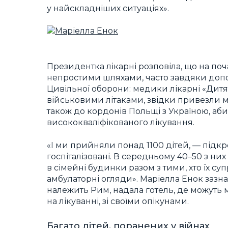
у найскладніших ситуаціях».
Президентка лікарні розповіла, що на по
непростими шляхами, часто завдяки допо
Цивільної оборони: медики лікарні «Дитят
військовими літаками, звідки привезли м
також до кордонів Польщі з Україною, аби 
висококваліфікованого лікування.
«І ми прийняли понад 1100 дітей, — підкр
госпіталізовані. В середньому 40–50 з них
в сімейні будинки разом з тими, хто їх с
амбулаторні огляди». Маріелла Енок зазна
належить Рим, надала готель, де можуть м
на лікуванні, зі своїми опікунами.
Багато дітей, поранених у війнах