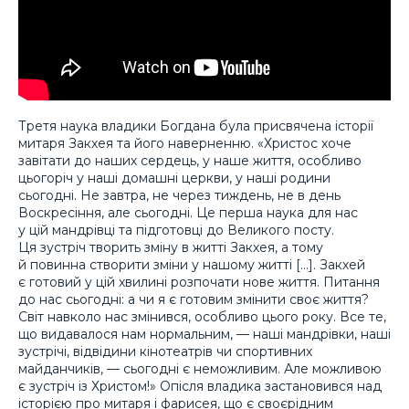
Третя наука владики Богдана була присвячена історії
митаря Закхея та його наверненню. «Христос хоче
завітати до наших сердець, у наше життя, особливо
цьогоріч у наші домашні церкви, у наші родини
сьогодні. Не завтра, не через тиждень, не в день
Воскресіння, але сьогодні. Це перша наука для нас
у цій мандрівці та підготовці до Великого посту.
Ця зустріч творить зміну в житті Закхея, а тому
й повинна створити зміни у нашому житті […]. Закхей
є готовий у цій хвилині розпочати нове життя. Питання
до нас сьогодні: а чи я є готовим змінити своє життя?
Світ навколо нас змінився, особливо цього року. Все те,
що видавалося нам нормальним, — наші мандрівки, наші
зустрічі, відвідини кінотеатрів чи спортивних
майданчиків, — сьогодні є неможливим. Але можливою
є зустріч із Христом!» Опісля владика застановився над
історією про митаря і фарисея, що є своєрідним