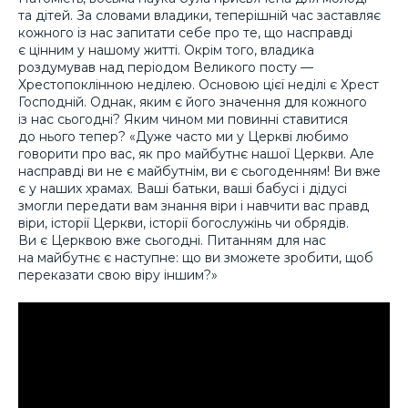
та дітей. За словами владики, теперішній час заставляє
кожного із нас запитати себе про те, що насправді
є цінним у нашому житті. Окрім того, владика
роздумував над періодом Великого посту —
Хрестопоклінною неділею. Основою цієї неділі є Хрест
Господній. Однак, яким є його значення для кожного
із нас сьогодні? Яким чином ми повинні ставитися
до нього тепер? «Дуже часто ми у Церкві любимо
говорити про вас, як про майбутнє нашої Церкви. Але
насправді ви не є майбутнім, ви є сьогоденням! Ви вже
є у наших храмах. Ваші батьки, ваші бабусі і дідусі
змогли передати вам знання віри і навчити вас правд
віри, історії Церкви, історії богослужінь чи обрядів.
Ви є Церквою вже сьогодні. Питанням для нас
на майбутнє є наступне: що ви зможете зробити, щоб
переказати свою віру іншим?»