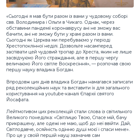
«Сьогодні я мав бути разом із вами у чудовому соборі
свв. Володимира і Ольги в Чикаго. Однак, через
обставини пандемії коронавірусу ані не зможу вас
бачити, ані не зможу бути у храмі разом із вами.
Сьогодні як Церква ми перебуваємо у періоді
Хрестопоклінної неділі. Дозвольте насамперед
заспівати цей чудовий тропар до Хреста, яким не лише
засвідчуємо Його страждання, але в першу чергу
величаємо Його світле Воскресіння», — розпочав свою
першу науку владика Богдан.
Впродовж цих днів владика Богдан намагався записати
ряд реколекційних наук та виставити їх для загального
користування на youtube-каналі Єпархії святого
Йосафата.
Лейтмотивом цих реколекцій стали слова із світильного
Великого понеділка: «Світлицю Твою, Спасе мій, бачу
прикрашену, але одежі не маю, щоб до неї ввійти. Дай,
Світлодавче, осяйність одінню душі моєї і спаси мене».
Про це у своїй першій науці зазначив сам