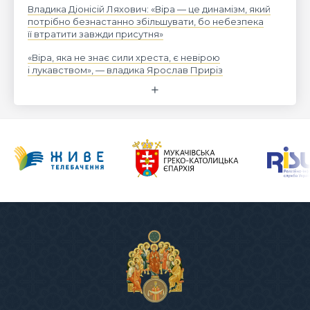
Владика Діонісій Ляхович: «Віра — це динамізм, який
потрібно безнастанно збільшувати, бо небезпека
її втратити завжди присутня»
«Віра, яка не знає сили хреста, є невірою
і лукавством», — владика Ярослав Приріз