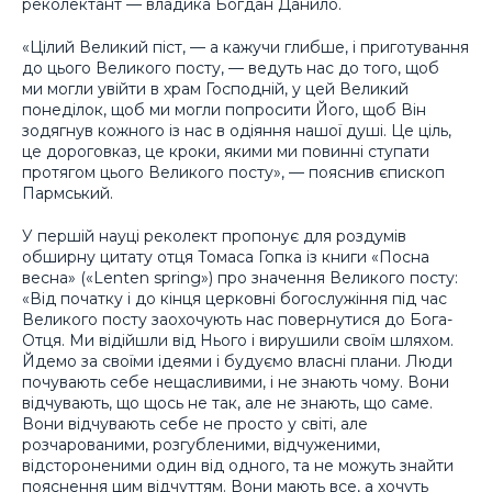
реколектант — владика Богдан Данило.
«Цілий Великий піст, — а кажучи глибше, і приготування
до цього Великого посту, — ведуть нас до того, щоб
ми могли увійти в храм Господній, у цей Великий
понеділок, щоб ми могли попросити Його, щоб Він
зодягнув кожного із нас в одіяння нашої душі. Це ціль,
це дороговказ, це кроки, якими ми повинні ступати
протягом цього Великого посту», — пояснив єпископ
Пармський.
У першій науці реколект пропонує для роздумів
обширну цитату отця Томаса Гопка із книги «Посна
весна» («Lenten spring») про значення Великого посту:
«Від початку і до кінця церковні богослужіння під час
Великого посту заохочують нас повернутися до Бога-
Отця. Ми відійшли від Нього і вирушили своїм шляхом.
Йдемо за своїми ідеями і будуємо власні плани. Люди
почувають себе нещасливими, і не знають чому. Вони
відчувають, що щось не так, але не знають, що саме.
Вони відчувають себе не просто у світі, але
розчарованими, розгубленими, відчуженими,
відстороненими один від одного, та не можуть знайти
пояснення цим відчуттям. Вони мають все, а хочуть