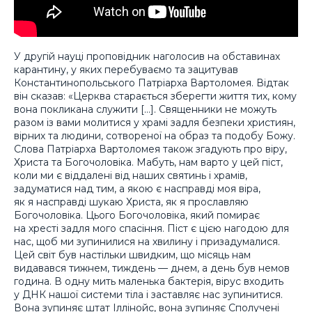
У другій науці проповідник наголосив на обставинах
карантину, у яких перебуваємо та зацитував
Константинопольського Патріарха Вартоломея. Відтак
він сказав: «Церква старається зберегти життя тих, кому
вона покликана служити […]. Священники не можуть
разом із вами молитися у храмі задля безпеки християн,
вірних та людини, сотвореної на образ та подобу Божу.
Слова Патріарха Вартоломея також згадують про віру,
Христа та Богочоловіка. Мабуть, нам варто у цей піст,
коли ми є віддалені від наших святинь і храмів,
задуматися над тим, а якою є насправді моя віра,
як я насправді шукаю Христа, як я прославляю
Богочоловіка. Цього Богочоловіка, який помирає
на хресті задля мого спасіння. Піст є цією нагодою для
нас, щоб ми зупинилися на хвилину і призадумалися.
Цей світ був настільки швидким, що місяць нам
видавався тижнем, тиждень — днем, а день був немов
година. В одну мить маленька бактерія, вірус входить
у ДНК нашої системи тіла і заставляє нас зупинитися.
Вона зупиняє штат Іллінойс, вона зупиняє Сполучені