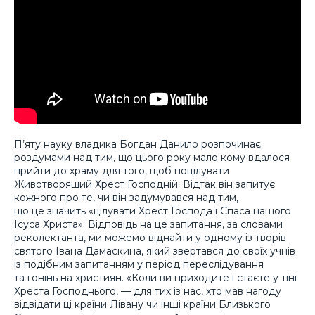
П’яту науку владика Богдан Данило розпочинає
роздумами над тим, що цього року мало кому вдалося
прийти до храму для того, щоб поцілувати
Животворящий Хрест Господній. Відтак він запитує
кожного про те, чи він задумувався над тим,
що це значить «цілувати Хрест Господа і Спаса нашого
Ісуса Христа». Відповідь на це запитання, за словами
реколектанта, ми можемо віднайти у одному із творів
святого Івана Дамаскина, який звертався до своїх учнів
із подібним запитанням у період переслідування
та гонінь на християн. «Коли ви приходите і стаєте у тіні
Хреста Господнього, — для тих із нас, хто мав нагоду
відвідати ці країни Лівану чи інші країни Близького