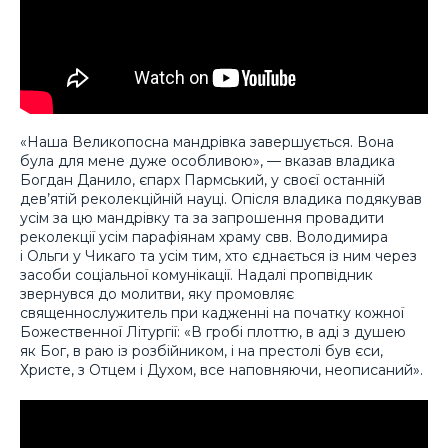
«Наша Великопосна мандрівка завершується. Вона
була для мене дуже особливою», — вказав владика
Богдан Данило, єпарх Пармський, у своєї останній
дев’ятій реколекційній науці. Опісля владика подякував
усім за цю мандрівку та за запрошення провадити
реколекції усім парафіянам храму свв. Володимира
і Ольги у Чикаго та усім тим, хто єднається із ним через
засоби соціальної комунікації. Надалі пропвідник
звернувся до молитви, яку промовляє
священнослужитель при кадженні на початку кожної
Божественної Літургії: «В гробі плоттю, в аді з душею
як Бог, в раю із розбійником, і на престолі був єси,
Христе, з Отцем і Духом, все наповняючи, неописаний».