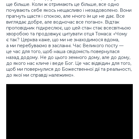
ще більше. Коли ж отримають це більше, все одно
почувають себе якось нещасливо і незадоволено. Вони
прагнуть щастя і спокою, але нічого їм це не дає. Все
виглядає добре, але водночас все погано». Відтак
проповідник підкреслює, що цей стан стає всесвітньою
хворобою та продовжує цитувати отця Томаса: «Чому
є так? Церква каже, що ми не знаходимося вдома,
а ми перебуваємо в засланні. Час Великого посту —
це час для того, щоб наша свідомість повернулася
назад додому. Не до цього земного дому, але до дому,
до якого нас кличе і веде Бог. Це час відвідин для того,
щоб ми повернулися до Божественної дії та реальності,
до якої ми справді належимо».