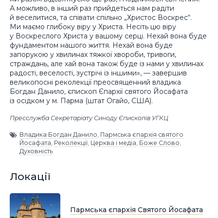
А можливо, в інший раз прийдеться нам радіти
й веселитися, та співати спільно „Христос Воскрес“.
Ми маємо глибоку віру у Христа. Несіть цю віру
у Воскреслого Христа у вашому серці. Нехай вона буде
фундаментом нашого життя. Нехай вона буде
запорукою у хвилинах тяжкої хвороби, тривоги,
страждань, але хай вона також буде із нами у хвилинах
радості, веселості, зустрічі із іншими», — завершив
великопосні реколекції преосвященний владика
Богдан Данило, єпископ Єпархії святого Йосафата
із осідком у м. Парма (штат Огайо, США).
Пресслужба Секретаріату Синоду Єпископів УГКЦ
Владика Богдан Данило
,
Пармська єпархія святого
Йосафата
,
Реколекції
,
Церква і медіа
,
Боже Слово
,
Духовність
Локації
Пармська єпархія Святого Йосафата