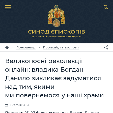
СИНОД ЄПИСКОПІВ
Української Греко-Католицької Церкви
Прес-центр
Проповіді та промови
Великопосні реколекції
онлайн: владика Богдан
Данило зикликає задуматися
над тим, якими
ми повернемося у наші храми
1 квітня 2020
Протягом 25–27 березня владика Богдан Данило,