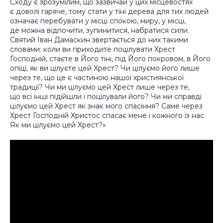
Сходу є зрозумілим, що зазвичай у цих місцевостях
є доволі гаряче, тому стати у тіні дерева для тих людей
означає перебувати у місці спокою, миру, у місці,
де можна відпочити, зупинитися, набратися сили.
Святий Іван Дамаскин звертається до них такими
словами: коли ви приходите поцілувати Хрест
Господній, стаєте в Його тіні, під Його покровом, в Його
опіці, як ви цілуєте цей Хрест? Чи цілуємо його лише
через те, що це є частиною нашої християнської
традиції? Чи ми цілуємо цей Хрест лише через те,
що всі інші підійшли і поцілували його? Чи ми справді
цілуємо цей Хрест як знак мого спасіння? Саме через
Хрест Господній Христос спасає мене і кожного із нас.
Як ми цілуємо цей Хрест?»