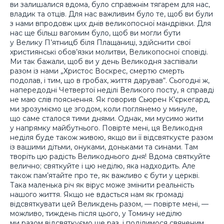
ви залишалися вдома, було справжнім тягарем для нас,
владик та отців. Для нас важливим було те, щоб ви були
з нами впродовж цих днів великопосної мандрівки. Для
нас ще більш вагомим було, щоб ви могли бути
у Велику П’ятницб біля Плащаниці, здійснити свої
християнські обов’язки молитви, Великопосної сповіді.
Ми так бажали, щоб ви у день Великодня заспівали
разом із нами „Христос Воскрес, смертю смерть
подолав, і тим, що в гробах, життя дарував“. Сьогодні ж,
напередодні Четвертої неділі Великого посту, я справді
не маю слів пояснення. Як говорив Сьюрен К’єркегард,
ми зрозуміємо це згодом, коли поглянемо у минуле,
що саме сталося тими днями. Однак, ми мусимо жити
у напрямку майбутнього. Повірте мені, ця Великодня
неділя буде також живою, якщо ви її відсвяткуєте разом
із вашими дітьми, онуками, доньками та синами. Там
творіть цю радість Великоднього дня! Вдома святкуйте
велично; святкуйте і цю неділю, яка надходить. Але
також пам’ятайте про те, як важливо є бути у церкві.
Така маленька річ як вірус може змінити реальність
нашого життя. Якщо не вдасться нам як громаді
відсвяткувати цей Великдень разом, — повірте мені, —
можливо, тиждень після цього, у Томину неділю
ми разом відсвяткуємо ще раз, і поділимося свяченим.