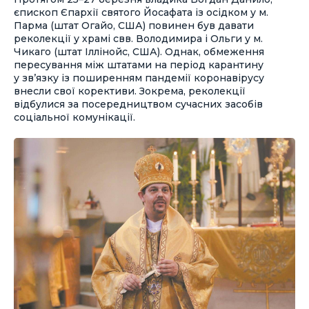
єпископ Єпархії святого Йосафата із осідком у м.
Парма (штат Огайо, США) повинен був давати
реколекції у храмі свв. Володимира і Ольги у м.
Чикаго (штат Іллінойс, США). Однак, обмеження
пересування між штатами на період карантину
у зв’язку із поширенням пандемії коронавірусу
внесли свої корективи. Зокрема, реколекції
відбулися за посередництвом сучасних засобів
соціальної комунікації.