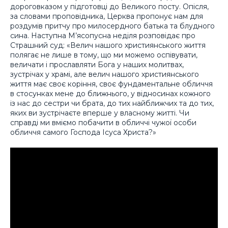
дороговказом у підготовці до Великого посту. Опісля,
за словами проповідника, Церква пропонує нам для
роздумів притчу про милосердного батька та блудного
сина. Наступна М’ясопусна неділя розповідає про
Страшний суд: «Велич нашого християнського життя
полягає не лише в тому, що ми можемо оспівувати,
величати і прославляти Бога у наших молитвах,
зустрічах у храмі, але велич нашого християнського
життя має своє коріння, своє фундаментальне обличчя
в стосунках мене до ближнього, у відносинах кожного
із нас до сестри чи брата, до тих найближчих та до тих,
яких ви зустрічаєте вперше у власному житті. Чи
справді ми вміємо побачити в обличчі чужої особи
обличчя самого Господа Ісуса Христа?»