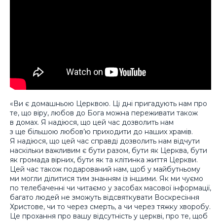
«Ви є домашньою Церквою. Ці дні пригадують нам про
те, що віру, любов до Бога можна переживати також
в домах. Я надіюся, що цей час дозволить нам
з ще більшою любов’ю приходити до наших храмів.
Я надіюся, що цей час справді дозволить нам відчути
наскільки важливим є бути разом, бути як Церква, бути
як громада вірних, бути як та клітинка життя Церкви.
Цей час також подарований нам, щоб у майбутньому
ми могли ділитися тим знанням із іншими. Як ми чуємо
по телебаченні чи читаємо у засобах масової інформації,
багато людей не зможуть відсвяткувати Воскресіння
Христове, чи то через смерть, а чи через тяжку хворобу.
Це прохання про вашу відсутність у церкві, про те, щоб