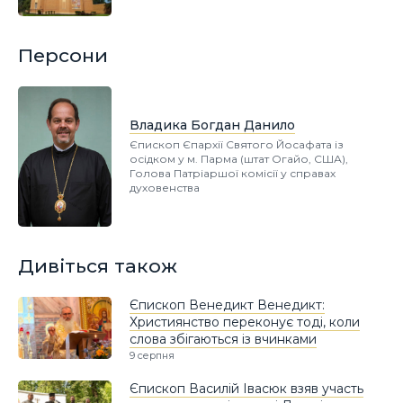
Персони
Владика Богдан Данило
Єпископ Єпархії Святого Йосафата із
осідком у м. Парма (штат Огайо, США),
Голова Патріаршої комісії у справах
духовенства
Дивіться також
Єпископ Венедикт Венедикт:
Християнство переконує тоді, коли
слова збігаються із вчинками
9 серпня
Єпископ Василій Івасюк взяв участь