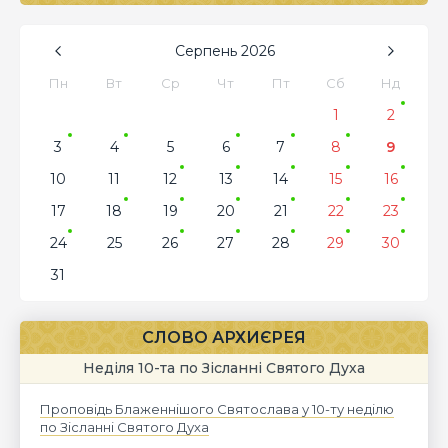
Серпень
2026
Пн
Вт
Ср
Чт
Пт
Сб
Нд
1
2
3
4
5
6
7
8
9
10
11
12
13
14
15
16
17
18
19
20
21
22
23
24
25
26
27
28
29
30
31
СЛОВО АРХИЄРЕЯ
Неділя 10-та по Зісланні Святого Духа
Проповідь Блаженнішого Святослава у 10-ту неділю
по Зісланні Святого Духа