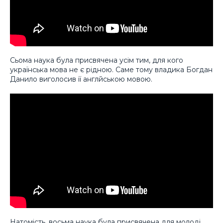
Сьома наука була присвячена усім тим, для кого
українська мова не є рідною. Саме тому владика Богдан
Данило виголосив її англйською мовою.
Натомість, восьма наука була присвячена для молоді