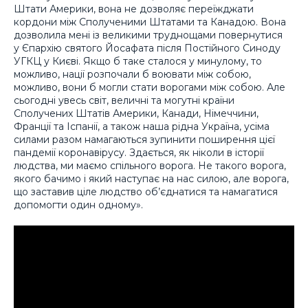
Штати Америки, вона не дозволяє переїжджати
кордони між Сполученими Штатами та Канадою. Вона
дозволила мені із великими труднощами повернутися
у Єпархію святого Йосафата після Постійного Синоду
УГКЦ у Києві. Якщо б таке сталося у минулому, то
можливо, нації розпочали б воювати між собою,
можливо, вони б могли стати ворогами між собою. Але
сьогодні увесь світ, величні та могутні країни
Сполучених Штатів Америки, Канади, Німеччини,
Франції та Іспанії, а також наша рідна Україна, усіма
силами разом намагаються зупинити поширення цієї
пандемії коронавірусу. Здається, як ніколи в історії
людства, ми маємо спільного ворога. Не такого ворога,
якого бачимо і який наступає на нас силою, але ворога,
що заставив ціле людство об’єднатися та намагатися
допомогти один одному».