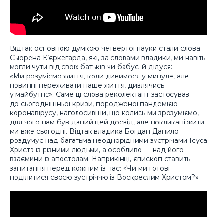
Відтак основною думкою четвертої науки стали слова
Сьюрена К’єркегарда, які, за словами владики, ми навіть
могли чути від своїх батьків чи бабусі й дідуся:
«Ми розуміємо життя, коли дивимося у минуле, але
повинні переживати наше життя, дивлячись
у майбутнє». Саме ці слова реколектант застосував
до сьогоднішньої кризи, породженої пандемією
коронавірусу, наголосивши, що колись ми зрозуміємо,
для чого нам був даний цей досвід, але покликані жити
ми вже сьогодні. Відтак владика Богдан Данило
роздумує над багатьма неоднорідними зустрічами Ісуса
Христа із різними людьми, а особливо — над його
взаємини із апостолам. Наприкінці, єпископ ставить
запитання перед кожним із нас: «Чи ми готові
поділитися своєю зустріччю із Воскреслим Христом?»