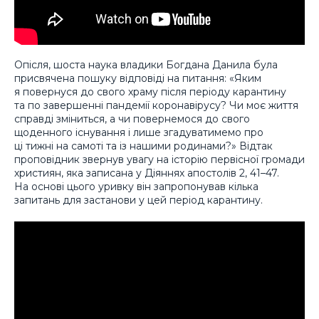
Опісля, шоста наука владики Богдана Данила була
присвячена пошуку відповіді на питання: «Яким
я повернуся до свого храму після періоду карантину
та по завершенні пандемії коронавірусу? Чи моє життя
справді зміниться, а чи повернемося до свого
щоденного існування і лише згадуватимемо про
ці тижні на самоті та із нашими родинами?» Відтак
проповідник звернув увагу на історію первісної громади
християн, яка записана у Діяннях апостолів 2, 41–47.
На основі цього уривку він запропонував кілька
запитань для застанови у цей період карантину.