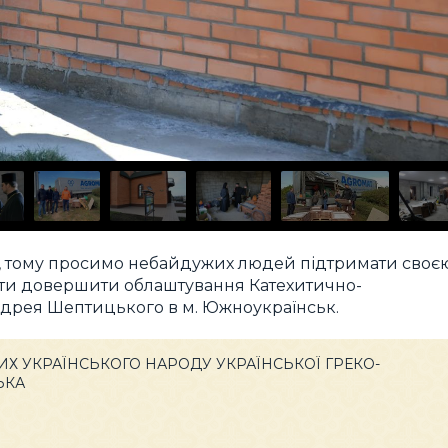
, тому просимо небайдужих людей підтримати своє
гти довершити облаштування Катехитично-
ндрея Шептицького в м. Южноукраїнськ.
ТИХ УКРАЇНСЬКОГО НАРОДУ УКРАЇНСЬКОЇ ГРЕКО-
ЬКА