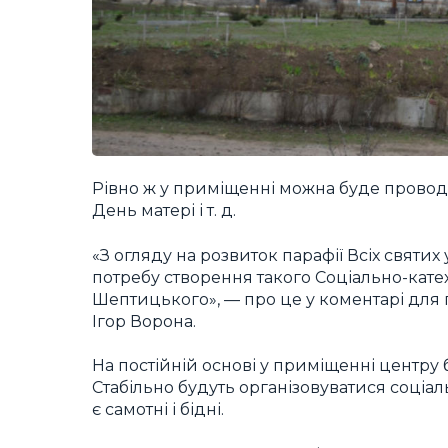
Рівно ж у приміщенні можна буде проводи
День матері і т. д.
«З огляду на розвиток парафії Всіх святи
потребу створення такого Соціально-кат
Шептицького», — про це у коментарі для
Ігор Ворона.
На постійній основі у приміщенні центру 
Стабільно будуть організовуватися соціаль
є самотні і бідні.