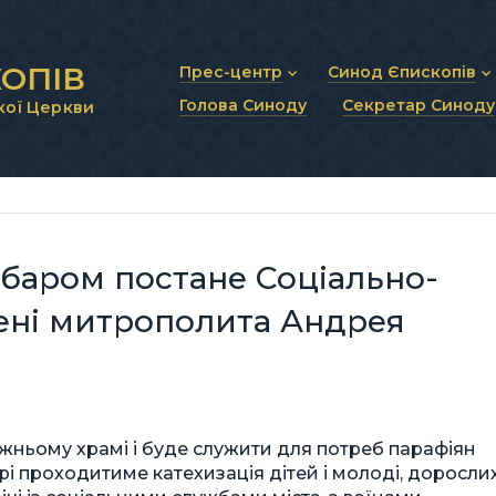
ОПІВ
Прес-центр
Синод Єпископів
Голова Синоду
Секретар Синоду
кої Церкви
Новини та анонси
Статут Синоду Єписко
Інтерв’ю та коментарі
Регламент Синоду Єп
Проповіді та промови
Положення про Голов
Молитовне прикликанн
Синодальні органи
Секретаріат Синоду
Контактна інформація
баром постане Соціально-
ені митрополита Андрея
ньому храмі і буде служити для потреб парафіян
рі проходитиме катехизація дітей і молоді, дорослих