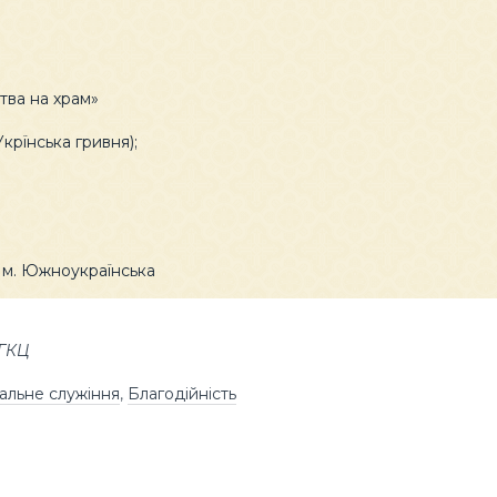
тва на храм»
рїнська гривня);
у м. Южноукраїнська
УГКЦ
альне служіння
,
Благодійність