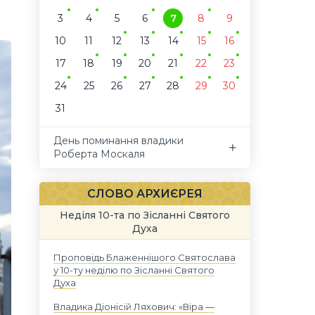
3
4
5
6
7
8
9
10
11
12
13
14
15
16
17
18
19
20
21
22
23
24
25
26
27
28
29
30
31
День поминання владики
Роберта Москаля
СЛОВО АРХИЄРЕЯ
Неділя 10-та по Зісланні Святого
Духа
Проповідь Блаженнішого Святослава
у 10-ту неділю по Зісланні Святого
Духа
Владика Діонісій Ляхович: «Віра —