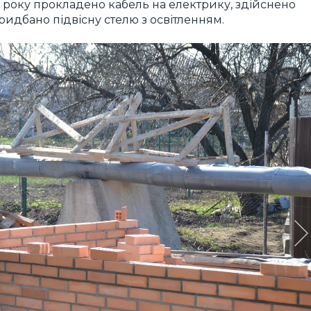
 року прокладено кабель на електрику, здійснено
придбано підвісну стелю з освітленням.