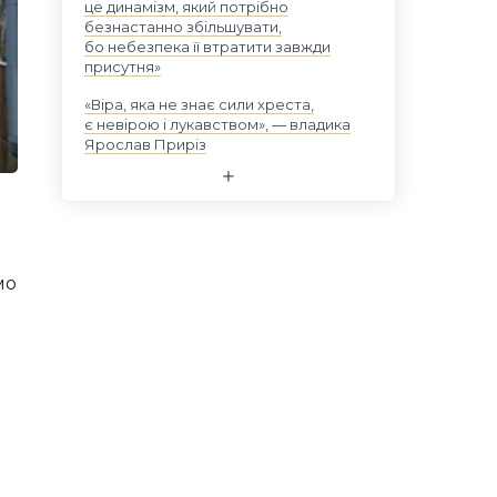
це динамізм, який потрібно
безнастанно збільшувати,
бо небезпека її втратити завжди
присутня»
«Віра, яка не знає сили хреста,
є невірою і лукавством», — владика
Ярослав Приріз
мо
.