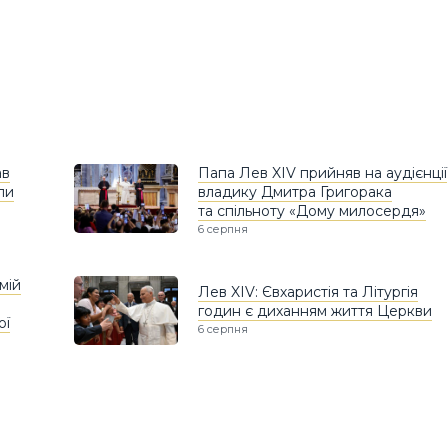
ав
Папа Лев XIV прийняв на аудієнції
ли
владику Дмитра Григорака
та спільноту «Дому милосердя»
6 серпня
мій
Лев XIV: Євхаристія та Літургія
годин є диханням життя Церкви
ої
6 серпня