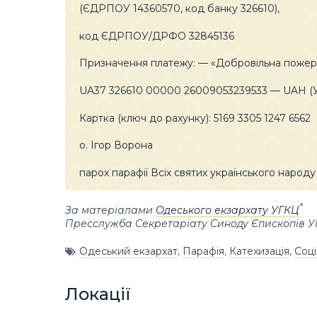
(ЄДРПОУ 14360570, код банку 326610),
код ЄДРПОУ/ДРФО 32845136
Призначення платежу: — «Добровільна пожер
UA37 326610 00000 26009053239533 — UAH (Ук
Картка (ключ до рахунку): 5169 3305 1247 6562
о. Ігор Ворона
парох парафії Всіх святих українського народ
За матеріалами
Одеського екзархату УГКЦ
Пресслужба Секретаріату Синоду Єпископів 
Одеський екзархат
,
Парафія
,
Катехизація
,
Соці
Локації