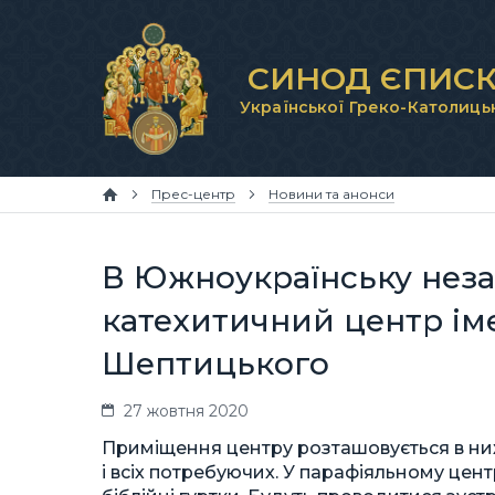
СИНОД ЄПИСК
Української Греко-Католиць
Прес-центр
Новини та анонси
В Южноукраїнську неза
катехитичний центр ім
Шептицького
27 жовтня 2020
Приміщення центру розташовується в ниж
і всіх потребуючих. У парафіяльному цент