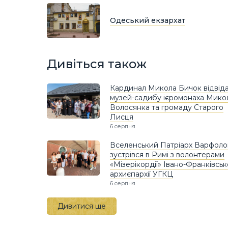
Одеський екзархат
Дивіться також
Кардинал Микола Бичок відвід
музей-садибу ієромонаха Мико
Волосянка та громаду Старого
Лисця
6 серпня
Вселенський Патріарх Варфоло
зустрівся в Римі з волонтерами
«Мізерікордії» Івано-Франківськ
архиєпархії УГКЦ
6 серпня
Дивитися ще