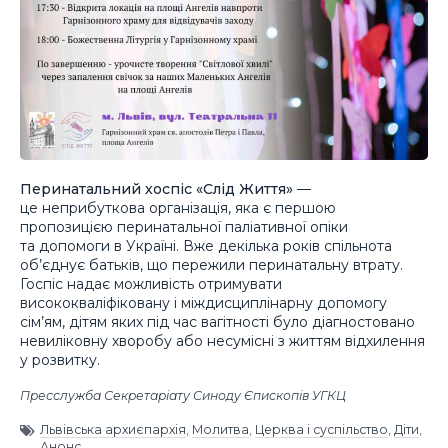
Перинатальний хоспіс «Слід Життя»
—
це неприбуткова організація, яка є першою
пропозицією перинатальної паліативної опіки
та допомоги в Україні. Вже декілька років спільнота
об’єднує батьків, що пережили перинатальну втрату.
Госпіс надає можливість отримувати
висококваліфіковану і міждисциплінарну допомогу
сім’ям, дітям яких під час вагітності було діагностовано
невиліковну хворобу або несумісні з життям відхилення
у розвитку.
Пресслужба Секретаріату Синоду Єпископів УГКЦ
Львівська архиєпархія
,
Молитва
,
Церква і суспільство
,
Діти
,
Анонс