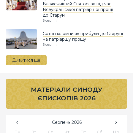
Блаженніший Святослав під час
Всеукраїнської патріаршої прощі
до Старуні
6 серпня
Сотні паломників прибули до Старуні
на патріаршу прощу
6 серпня
Дивитися ще
МАТЕРІАЛИ СИНОДУ
ЄПИСКОПІВ 2026
Серпень
2026
Пн
Вт
Ср
Чт
Пт
Сб
Нд