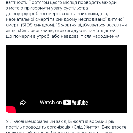
вагітності. Протягом цього місяця проводять заходи
з метою привернути увагу суспільства
до внутріутробної смерті, спонтанних викиднів,
неонатальної смерті та синдрому несподіваної дитячої
смерті (SIDS синдром). 15 жовтня відбувається всесвітня
акція «Світлової хвилі», якою згадують пам’ять дітей,
що померли в утробі або невдовзі після народження.
У Львові меморіальний захід 15 жовтня восьмий рік
поспіль проводить організація «Слід Життя». Вже втретє
молитовний захід відбудеться в середмісті Львова —