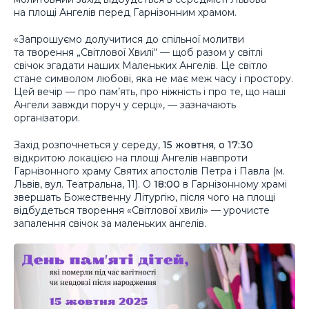
на площі Ангелів перед Гарнізонним храмом.
«Запрошуємо долучитися до спільної молитви
та творення „Світлової Хвилі“ — щоб разом у світлі
свічок згадати наших Маленьких Ангелів. Це світло
стане символом любові, яка не має меж часу і простору.
Цей вечір — про пам’ять, про ніжність і про те, що наші
Ангели завжди поруч у серці», — зазначають
організатори.
Захід розпочнеться у середу,
15 жовтня, о 17:30
відкритою локацією на площі Ангелів навпроти
Гарнізонного храму Святих апостолів Петра і Павла (м.
Львів, вул. Театральна, 11). О
18:00
в Гарнізонному храмі
звершать Божественну Літургію, після чого на площі
відбудеться творення «Світлової хвилі» — урочисте
запалення свічок за маленьких ангелів.