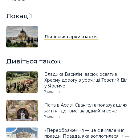
Локації
Львівська архиєпархія
Дивіться також
Владика Василій Івасюк освятив
Хресну дорогу в урочищі Товстий Діл
у Яремче
7 серпня
Папа в Ассізі: Євангеліє показує шлях
життя і допомагає віднайти сенс
7 серпня
«Переображення — це є виявлення
правди. Правда, яка воплотилася…» —