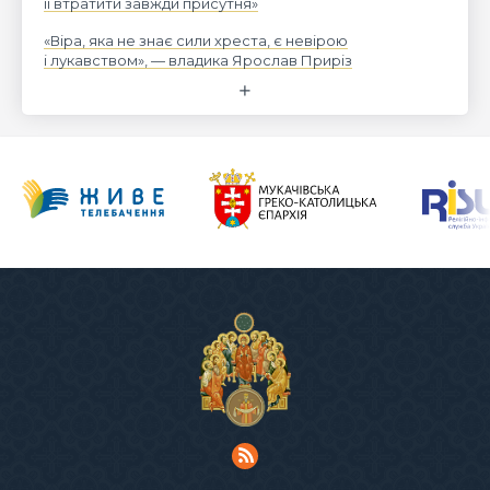
її втратити завжди присутня»
«Віра, яка не знає сили хреста, є невірою
і лукавством», — владика Ярослав Приріз