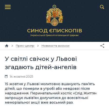
СИНОД ЄПИСКОПІВ
Української Греко-Католицької Церкви
Прес-центр
Новини та анонси
У світлі свічок у Львові
згадають дітей-ангелів
14 жовтня 2025
15 жовтня у Львові молитовно вшанують пам’ять
дітей, що померли в утробі або невдовзі після
народження. Перинатальний хоспіс «Слід Життя»
запрошує львів’ян долучитися до всесвітньої
меморіальної акції вже восьмий раз.