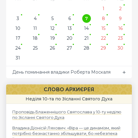
1
2
3
4
5
6
7
8
9
10
11
12
13
14
15
16
17
18
19
20
21
22
23
24
25
26
27
28
29
30
31
День поминання владики Роберта Москаля
СЛОВО АРХИЄРЕЯ
Неділя 10-та по Зісланні Святого Духа
Проповідь Блаженнішого Святослава у 10-ту неділю
по Зісланні Святого Духа
Владика Діонісій Ляхович: «Віра — це динамізм, який
потрібно безнастанно збільшувати, бо небезпека