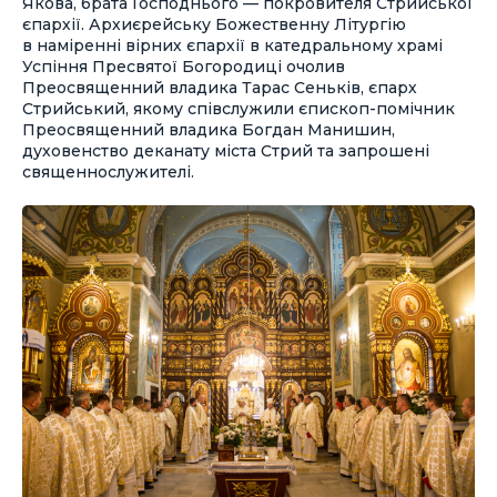
Якова, брата Господнього — покровителя Стрийської
єпархії. Архиєрейську Божественну Літургію
в наміренні вірних єпархії в катедральному храмі
Успіння Пресвятої Богородиці очолив
Преосвященний владика Тарас Сеньків, єпарх
Стрийський, якому співслужили єпископ-помічник
Преосвященний владика Богдан Манишин,
духовенство деканату міста Стрий та запрошені
священнослужителі.