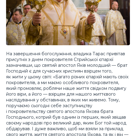
На завершення богослужіння, владика Тарас привітав
присутніх з днем покровителя Стрийської єпархії
зазначивши, що святий апостол Яків молодший — брат
Господній є для сучасних християн взірцем того,
як жити у цьому світі: «Багато різних єпархій мають своїх
покровителів, а ми маємо особливого покровителя,
який промовляє, роблячи наше життя свідком подвигу
його віри, а його — взірцем для нашого життєвого
наслідування у обставинах, в яких ми живемо. Тому,
поручаємо сьогодні себе заступництву
і покровительству святого апостола Якова брата
Господнього, котрий був одним із перших, який звіщав
своєму народові про великий дар, яким Бог той народ
обдарував. І дуже важливо, щоб ми взяли за приклад
свого життя, життя святого апостола Якова, та як і він —