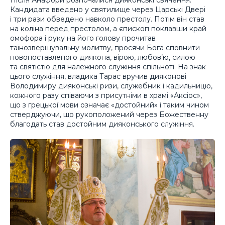
Після Анафори розпочалися дияконські свячення.
Кандидата введено у святилище через Царські Двері
і три рази обведено навколо престолу. Потім він став
на коліна перед престолом, а єпископ поклавши край
омофора і руку на його голову прочитав
таїнозвершувальну молитву, просячи Бога сповнити
новопоставленого диякона, вірою, любов’ю, силою
та святістю для належного служіння спільноті. На знак
цього служіння, владика Тарас вручив дияконові
Володимиру дияконські ризи, служебник і кадильницю,
кожного разу співаючи з присутніми в храмі «Аксіос»,
що з грецької мови означає «достойний» і таким чином
стверджуючи, що рукоположений через Божественну
благодать став достойним дияконського служіння.