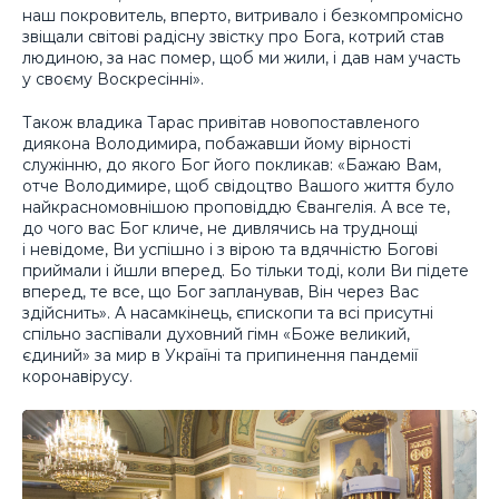
наш покровитель, вперто, витривало і безкомпромісно
звіщали світові радісну звістку про Бога, котрий став
людиною, за нас помер, щоб ми жили, і дав нам участь
у своєму Воскресінні».
Також владика Тарас привітав новопоставленого
диякона Володимира, побажавши йому вірності
служінню, до якого Бог його покликав: «Бажаю Вам,
отче Володимире, щоб свідоцтво Вашого життя було
найкрасномовнішою проповіддю Євангелія. А все те,
до чого вас Бог кличе, не дивлячись на труднощі
і невідоме, Ви успішно і з вірою та вдячністю Богові
приймали і йшли вперед. Бо тільки тоді, коли Ви підете
вперед, те все, що Бог запланував, Він через Вас
здійснить». А насамкінець, єпископи та всі присутні
спільно заспівали духовний гімн «Боже великий,
єдиний» за мир в Україні та припинення пандемії
коронавірусу.