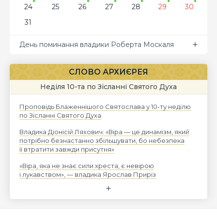
24
25
26
27
28
29
30
31
День поминання владики Роберта Москаля
СЛОВО АРХИЄРЕЯ
Неділя 10-та по Зісланні Святого Духа
Проповідь Блаженнішого Святослава у 10-ту неділю
по Зісланні Святого Духа
Владика Діонісій Ляхович: «Віра — це динамізм, який
потрібно безнастанно збільшувати, бо небезпека
її втратити завжди присутня»
«Віра, яка не знає сили хреста, є невірою
і лукавством», — владика Ярослав Приріз