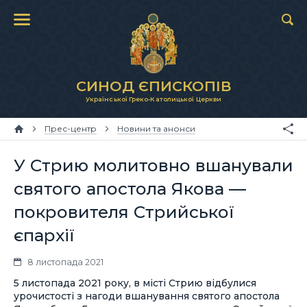
СИНОД ЄПИСКОПІВ
Української Греко-Католицької Церкви
Прес-центр
Новини та анонси
У Стрию молитовно вшанували
святого апостола Якова —
покровителя Стрийської
єпархії
8 листопада 2021
5 листопада 2021 року, в місті Стрию відбулися
урочистості з нагоди вшанування святого апостола