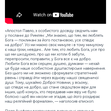
«Апостол Павло, з особистого досвіду свідчить нам
у посланні до Римлян: „Ми знаємо, що тим, які люблять
Бога — покликані за його постановою, усе співдіє
на добро“. Усі ми маємо своє минуле і в тому минулому
є наші гріхи, невдачі… Але тим, хто любить Бога, усе про
що ми шкодуємо, про що ми хотіли б забути,
перепросити, поправити, у Бога все є на добро.
Любити Бога всім серцем, душею, думками — нехай
це буде наше особистісне душпастирське навернення.
Без цього ми не зможемо сформувати стратегічний
рівень і справді йти через віднову нашої священичої
душі. Тому, шукаймо Доброї Новини, у всьому,
що співдіє на добро, що стане свідоцтвом віри для
інших, щоб комусь, хто передавав нам віру не було
болісно і щоб він ніколи не згадав, що його роздирає
наш релігійний формалізм», — наголосив єпископ.