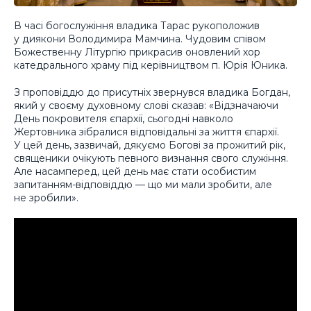
В часі богослужіння владика Тарас рукоположив
у диякони Володимира Мамчина. Чудовим співом
Божественну Літургію прикрасив оновлений хор
катедрального храму під керівництвом п. Юрія Юника.
З проповіддю до присутніх звернувся владика Богдан,
який у своєму духовному слові сказав: «Відзначаючи
День покровителя єпархії, сьогодні навколо
Жертовника зібралися відповідальні за життя єпархії.
У цей день, зазвичай, дякуємо Богові за прожитий рік,
священики очікують певного визнання свого служіння.
Але насамперед, цей день має стати особистим
запитанням-відповіддю — що ми мали зробити, але
не зробили».