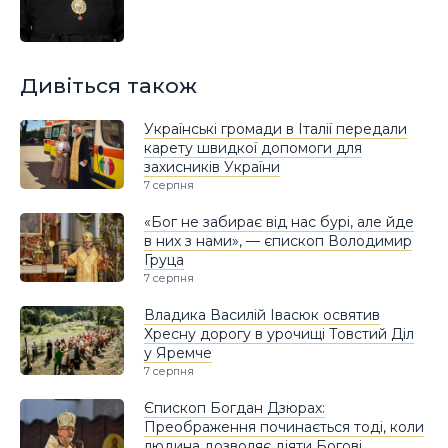
Дивіться також
Українські громади в Італії передали
карету швидкої допомоги для
захисників України
7 серпня
«Бог не забирає від нас бурі, але йде
в них з нами», — єпископ Володимир
Груца
7 серпня
Владика Василій Івасюк освятив
Хресну дорогу в урочищі Товстий Діл
у Яремче
7 серпня
Єпископ Богдан Дзюрах:
Преображення починається тоді, коли
людина дозволяє діяти Богові