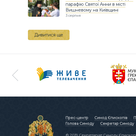
парафію Святої Анни в місті
Вишневому на Київщині
3 серпня
Дивитися ще
Прес-центр
Синод Єпископів
П
Голова Синоду
Секретар Синоду
© 2019 Секретаріат Синоду Єпископі