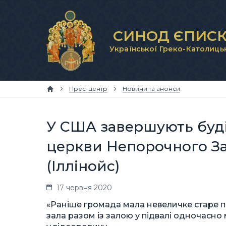
СИНОД ЄПИСК
Української Греко-Католиць
Прес-центр
Новини та анонси
У США завершують буді
церкви Непорочного За
(Іллінойс)
17 червня 2020
«Раніше громада мала невеличке старе 
зала разом із залою у підвалі одночасн