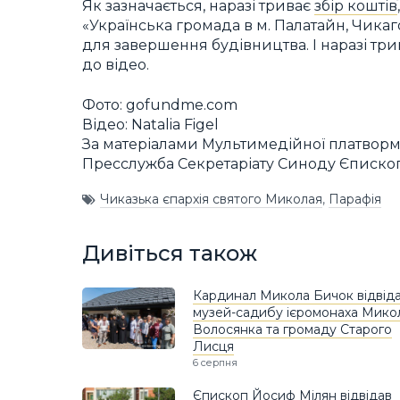
Як зазначається, наразі триває
збір коштів
«Українська громада в м. Палатайн, Чикаг
для завершення будівництва. І наразі три
до відео.
Фото: gofundme.com
Відео: Natalia Figel
За матеріалами Мультимедійної платворм
Пресслужба Секретаріату Синоду Єписко
Чиказька єпархія святого Миколая
,
Парафія
Дивіться також
Кардинал Микола Бичок відвід
музей-садибу ієромонаха Мико
Волосянка та громаду Старого
Лисця
6 серпня
Єпископ Йосиф Мілян відвідав