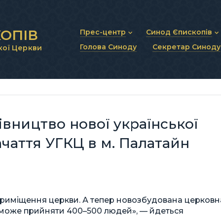
ОПІВ
Прес-центр
Синод Єпископів
Голова Синоду
Секретар Синоду
кої Церкви
Новини та анонси
Статут Синоду Єписко
Інтерв’ю та коментарі
Регламент Синоду Єп
Проповіді та промови
Положення про Голов
Молитовне прикликанн
Синодальні органи
Секретаріат Синоду
Контактна інформація
вництво нової української
чаття УГКЦ в м. Палатайн
приміщення церкви. А тепер новозбудована церковн
о може прийняти 400–500 людей», — йдеться