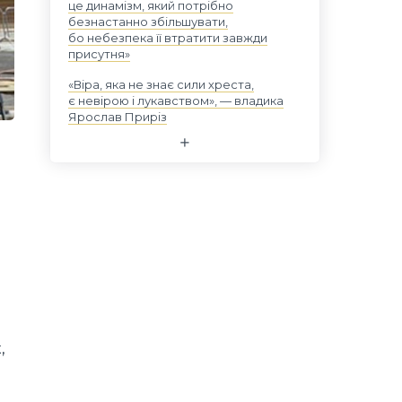
це динамізм, який потрібно
безнастанно збільшувати,
бо небезпека її втратити завжди
присутня»
«Віра, яка не знає сили хреста,
є невірою і лукавством», — владика
Ярослав Приріз
,