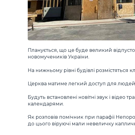
Планується, що це буде великий відпусто
новомучеників України.
На нижньому рівні будівлі розмістяться к
Церква матиме легкий доступ для людей 
Будуть встановлені новітні звук і відео тр
календарями.
Як розповів помічник при парафії Непоро
до цього віруючі мали невеличку капличку