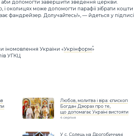
, аби допомогти завершити зведення церкви.
о, і околицях може допомогти парафії зібрати кошти
ває фандрейзер. Долучайтесь!», — йдеться у підписі
и іномовлення України «
Укрінформ
»
пів УГКЦ
ав
Любов, молитва і віра: єпископ
ли
Богдан Дзюрах про те,
що допомагає Україні вистояти
4 серпня
У с. Солець на Дрогобиччині