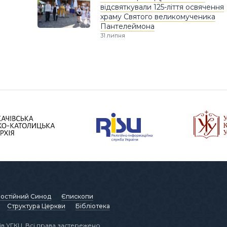
відсвяткували 125-ліття освячення
храму Святого великомученика
Пантелеймона
31 липня
остійний Синод
Єпископи
Структура Церкви
Бібліотека
в УГКЦ. Всі права застережено.