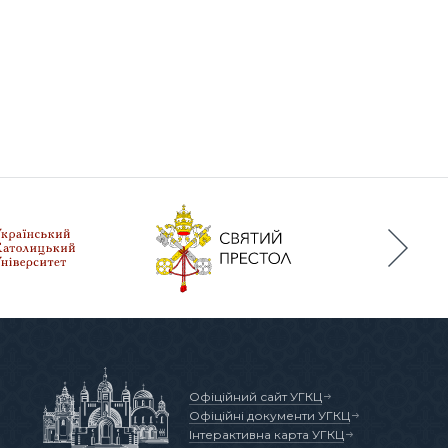
Офіційний сайт УГКЦ
Офіційні документи УГКЦ
Інтерактивна карта УГКЦ