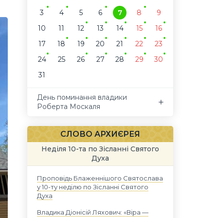
3
4
5
6
7
8
9
10
11
12
13
14
15
16
17
18
19
20
21
22
23
24
25
26
27
28
29
30
31
День поминання владики
Роберта Москаля
СЛОВО АРХИЄРЕЯ
Неділя 10-та по Зісланні Святого
Духа
Проповідь Блаженнішого Святослава
у 10-ту неділю по Зісланні Святого
Духа
Владика Діонісій Ляхович: «Віра —