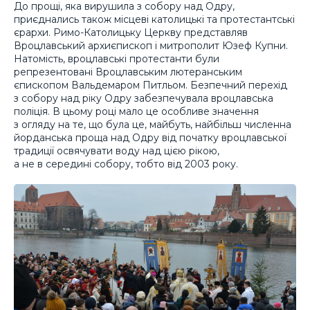
До прощі, яка вирушила з собору над Одру,
приєднались також місцеві католицькі та протестантські
єрархи. Римо-Католицьку Церкву представляв
Вроцлавський архиєпископ і митрополит Юзеф Купни.
Натомість, вроцлавські протестанти були
репрезентовані Вроцлавським лютеранським
єпископом Вальдемаром Питльом. Безпечний перехід
з собору над ріку Одру забезпечувала вроцлавська
поліція. В цьому році мало це особливе значення
з огляду на те, що була це, майбуть, найбільш численна
йорданська проща над Одру від початку вроцлавської
традиції освячувати воду над цією рікою,
а не в середині собору, тобто від 2003 року.