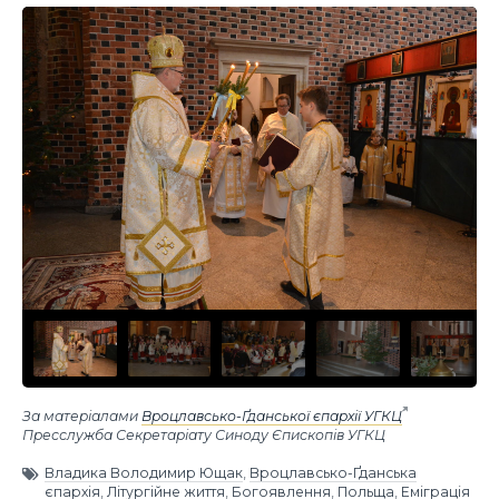
За матеріалами
Вроцлавсько-Ґданської єпархії УГКЦ
Пресслужба Секретаріату Синоду Єпископів УГКЦ
Владика Володимир Ющак
,
Вроцлавсько-Ґданська
єпархія
,
Літургійне життя
,
Богоявлення
,
Польща
,
Еміграція