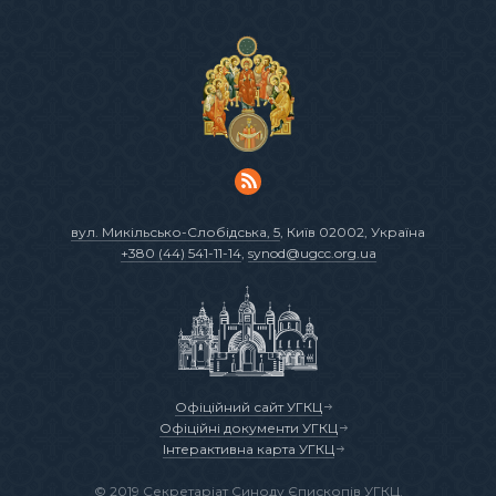
вул. Микільсько-Слобідська, 5
, Київ 02002, Україна
+380 (44) 541-11-14
,
synod@ugcc.org.ua
Офіційний сайт УГКЦ
Офіційні документи УГКЦ
Інтерактивна карта УГКЦ
© 2019 Секретаріат Синоду Єпископів УГКЦ.