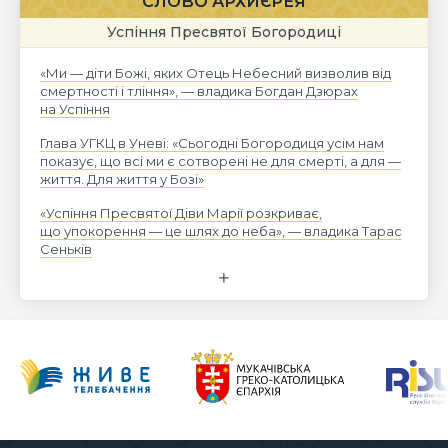
СЛОВО АРХИЄРЕЯ
Успіння Пресвятої Богородиці
«Ми — діти Божі, яких Отець Небесний визволив від
смертності і тління», — владика Богдан Дзюрах
на Успіння
Глава УГКЦ в Уневі: «Сьогодні Богородиця усім нам
показує, що всі ми є сотворені не для смерті, а для —
життя. Для життя у Бозі»
«Успіння Пресвятої Діви Марії розкриває,
що упокорення — це шлях до неба», — владика Тарас
Сеньків