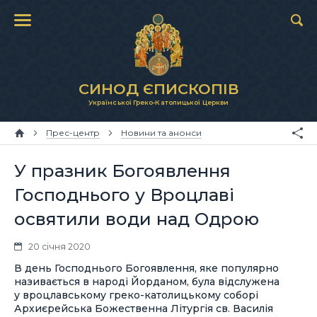
СИНОД ЄПИСКОПІВ
Української Греко-Католицької Церкви
Прес-центр
Новини та анонси
У празник Богоявлення
Господнього у Вроцлаві
освятили води над Одрою
20 січня 2020
В день Господнього Богоявлення, яке популярно
називається в народі Йорданом, була відслужена
у вроцлавському греко-католицькому соборі
Архиєрейська Божественна Літургія св. Василія