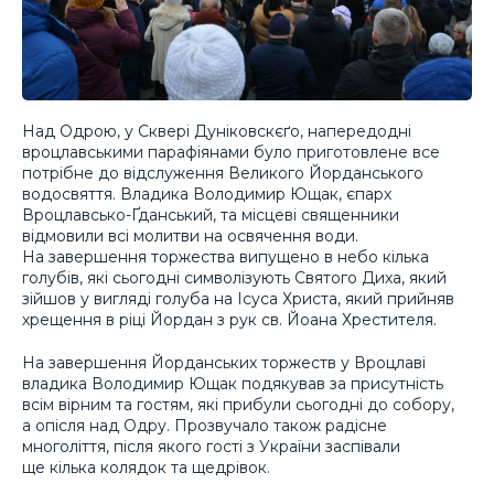
Над Одрою, у Сквері Дуніковскєґо, напередодні
вроцлавськими парафіянами було приготовлене все
потрібне до відслуження Великого Йорданського
водосвяття. Владика Володимир Ющак, єпарх
Вроцлавсько-Ґданський, та місцеві священники
відмовили всі молитви на освячення води.
На завершення торжества випущено в небо кілька
голубів, які сьогодні символізують Святого Диха, який
зійшов у вигляді голуба на Ісуса Христа, який прийняв
хрещення в ріці Йордан з рук св. Йоана Хрестителя.
На завершення Йорданських торжеств у Вроцлаві
владика Володимир Ющак подякував за присутність
всім вірним та гостям, які прибули сьогодні до собору,
а опісля над Одру. Прозвучало також радісне
многоліття, після якого гості з України заспівали
ще кілька колядок та щедрівок.