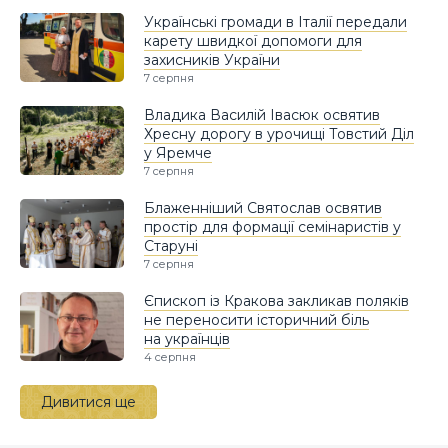
Українські громади в Італії передали
карету швидкої допомоги для
захисників України
7 серпня
Владика Василій Івасюк освятив
Хресну дорогу в урочищі Товстий Діл
у Яремче
7 серпня
Блаженніший Святослав освятив
простір для формації семінаристів у
Старуні
7 серпня
Єпископ із Кракова закликав поляків
не переносити історичний біль
на українців
4 серпня
Дивитися ще