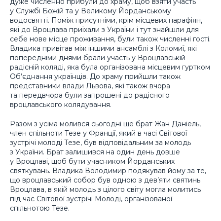
дуже численно прибули до храму, щоб взяти участь
у Службі Божій та у Великому Йорданському
водосвятті. Поміж присутніми, крім місцевих парафіян,
які до Вроцлава приїхали з України і тут знайшли для
себе нове місце проживання, були також численні гості.
Владика привітав між іншими ансамблі з Коломиї, які
попередніми днями брали участь у Вроцлавській
радісній коляді, яка була організована місцевим гуртком
Об’єднання українців. До храму прийшли також
представники влади Львова, які також вчора
та передвчора були запрошені до радісного
вроцлавського колядування.
Разом з усіма молився сьогодні ще брат Жан Даніель,
член спільноти Тезе у Франції, який в часі Світової
зустрічі молоді Тезе, був відповідальним за молодь
з України. Брат залишився на один день довше
у Вроцлаві, щоб бути учасником Йорданських
святкувань. Владика Володимир подякував йому за те,
що вроцлавський собор був одною з дев’яти святинь
Вроцлава, в якій молодь з цілого світу могла молитись
під час Світової зустрічі Молоді, організованої
спільнотою Тезе.