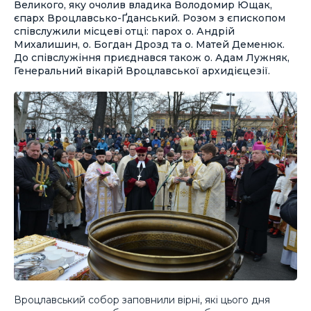
Великого, яку очолив владика Володомир Ющак,
єпарх Вроцлавсько-Ґданський. Розом з єпископом
співслужили місцеві отці: парох о. Андрій
Михалишин, о. Богдан Дрозд та о. Матей Деменюк.
До співслужіння приєднався також о. Адам Лужняк,
Генеральний вікарій Вроцлавської архидієцезії.
Вроцлавський собор заповнили вірні, які цього дня