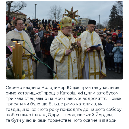
Окремо владика Володимир Ющак привітав учасників
римо-католицької прощі з Катовіц, які цілим автобусом
приїхала спеціально на Вроцлавське водосвяття. Поміж
присутніми було ще більше римо-католиків, які
традиційно кожного року приходять до нашого собору,
щоб спільно іти над Одру — вроцлавський Йордан, —
та бути учасниками торжественного освячення води.