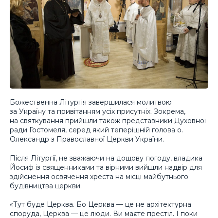
Божественна Літургія завершилася молитвою
за Україну та привітанням усіх присутніх. Зокрема,
на святкування прийшли також представники Духовної
ради Гостомеля, серед який теперішній голова о.
Олександр з Православної Церкви України.
Після Літургії, не зважаючи на дощову погоду, владика
Йосиф із священниками та вірними вийшли надвір для
здійснення освячення хреста на місці майбутнього
будівництва церкви.
«Тут буде Церква. Бо Церква — це не архітектурна
споруда, Церква — це люди. Ви маєте престіл. І поки