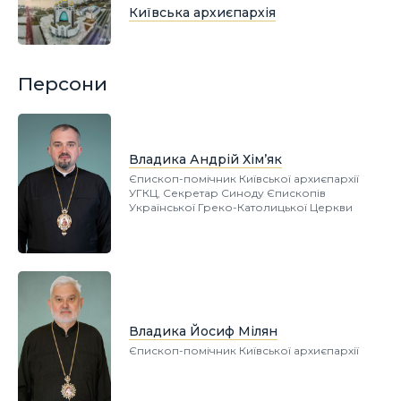
Київська архиєпархія
Персони
Владика Андрій Хім’як
Єпископ-помічник Київської архиєпархії
УГКЦ, Секретар Синоду Єпископів
Української Греко-Католицької Церкви
Владика Йосиф Мілян
Єпископ-помічник Київської архиєпархії