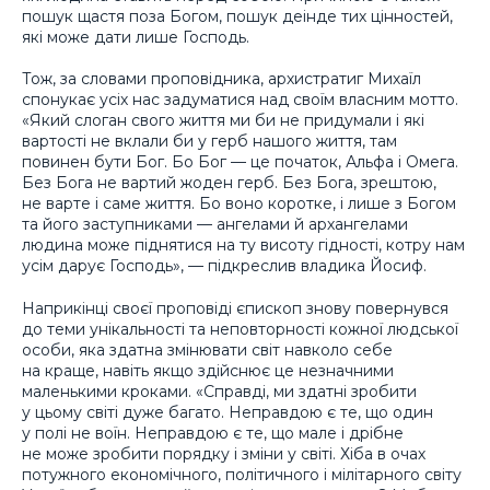
пошук щастя поза Богом, пошук деінде тих цінностей,
які може дати лише Господь.
Тож, за словами проповідника, архистратиг Михаїл
спонукає усіх нас задуматися над своїм власним мотто.
«Який слоган свого життя ми би не придумали і які
вартості не вклали би у герб нашого життя, там
повинен бути Бог. Бо Бог — це початок, Альфа і Омега.
Без Бога не вартий жоден герб. Без Бога, зрештою,
не варте і саме життя. Бо воно коротке, і лише з Богом
та його заступниками — ангелами й архангелами
людина може піднятися на ту висоту гідності, котру нам
усім дарує Господь», — підкреслив владика Йосиф.
Наприкінці своєї проповіді єпископ знову повернувся
до теми унікальності та неповторності кожної людської
особи, яка здатна змінювати світ навколо себе
на краще, навіть якщо здійснює це незначними
маленькими кроками. «Справді, ми здатні зробити
у цьому світі дуже багато. Неправдою є те, що один
у полі не воїн. Неправдою є те, що мале і дрібне
не може зробити порядку і зміни у світі. Хіба в очах
потужного економічного, політичного і мілітарного світу