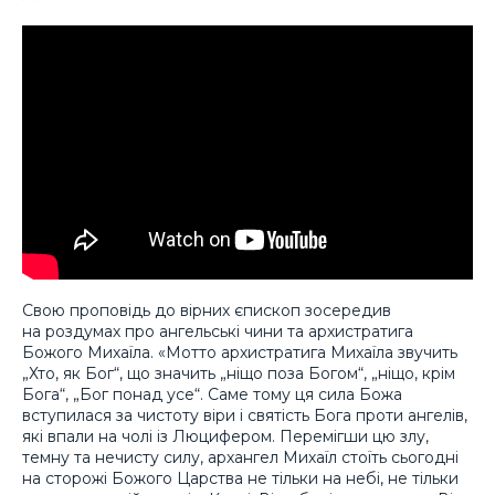
Свою проповідь до вірних єпископ зосередив
на роздумах про ангельські чини та архистратига
Божого Михаїла. «Мотто архистратига Михаїла звучить
„Хто, як Бог“, що значить „ніщо поза Богом“, „ніщо, крім
Бога“, „Бог понад усе“. Саме тому ця сила Божа
вступилася за чистоту віри і святість Бога проти ангелів,
які впали на чолі із Люцифером. Перемігши цю злу,
темну та нечисту силу, архангел Михаїл стоїть сьогодні
на сторожі Божого Царства не тільки на небі, не тільки