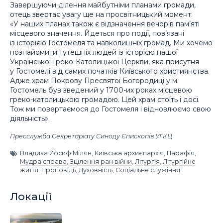
Завершуючи ділення майбутніми планами громади,
отець звертає увагу ще на просвітницький момент:
«У наших планах також є відзначення вечорів пам’яті
місцевого значення. Йдеться про події, пов’язані
із історією Гостомеля та навколишніх громад. Ми хочемо
познайомити тутешніх людей із історією нашої
Української Греко-Католицької Церкви, яка присутня
у Гостомелі від самих початків Київського християнства.
Адже храм Покрову Пресвятої Богородиці у м.
Гостомель був зведений у 1700-их роках місцевою
греко-католицькою громадою. Цей храм стоїть і досі.
Тож ми повертаємося до Гостомеля і відновлюємо свою
діяльність».
Пресслужба Секретаріату Синоду Єпископів УГКЦ
Владика Йосиф Мілян
,
Київська архиєпархія
,
Парафія
,
Мудра справа
,
Зцілення ран війни
,
Літургія
,
Літургійне
життя
,
Проповідь
,
Духовність
,
Соціальне служіння
Локації