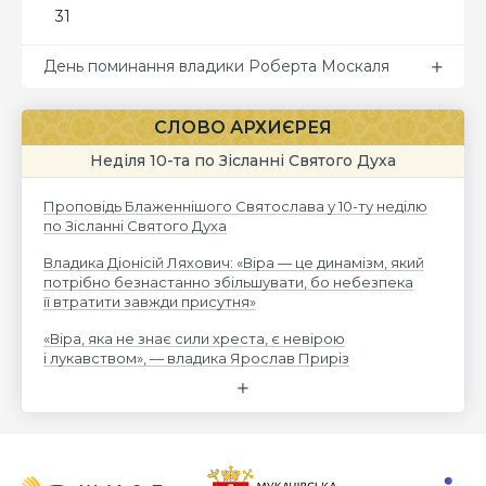
31
День поминання владики Роберта Москаля
СЛОВО АРХИЄРЕЯ
Неділя 10-та по Зісланні Святого Духа
Проповідь Блаженнішого Святослава у 10-ту неділю
по Зісланні Святого Духа
Владика Діонісій Ляхович: «Віра — це динамізм, який
потрібно безнастанно збільшувати, бо небезпека
її втратити завжди присутня»
«Віра, яка не знає сили хреста, є невірою
і лукавством», — владика Ярослав Приріз