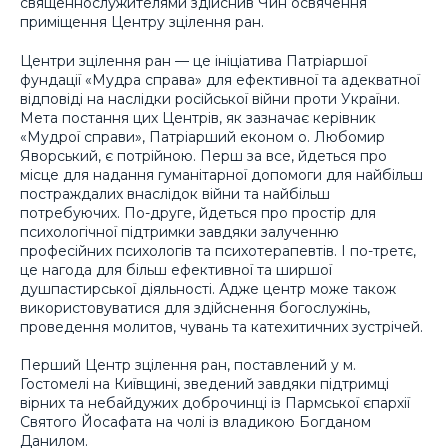
священнослужителями здійснив Чин освячення
приміщення Центру зцілення ран.
Центри зцілення ран — це ініціатива Патріаршої
фундації «Мудра справа» для ефективної та адекватної
відповіді на наслідки російської війни проти України.
Мета постання цих Центрів, як зазначає керівник
«Мудрої справи», Патріарший економ о. Любомир
Яворський, є потрійною. Перш за все, йдеться про
місце для надання гуманітарної допомоги для найбільш
постраждалих внаслідок війни та найбільш
потребуючих. По-друге, йдеться про простір для
психологічної підтримки завдяки залученню
професійних психологів та психотерапевтів. І по-третє,
це нагода для більш ефективної та ширшої
душпастирської діяльності. Адже центр може також
використовуватися для здійснення богослужінь,
проведення молитов, чувань та катехитичних зустрічей.
Перший Центр зцілення ран, поставлений у м.
Гостомелі на Київщині, зведений завдяки підтримці
вірних та небайдужих доброчинці із Пармської єпархії
Святого Йосафата на чолі із владикою Богданом
Данилом.