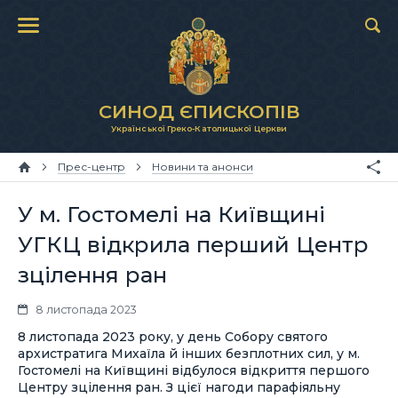
СИНОД ЄПИСКОПІВ
Української Греко-Католицької Церкви
Прес-центр
Новини та анонси
У м. Гостомелі на Київщині
УГКЦ відкрила перший Центр
зцілення ран
8 листопада 2023
8 листопада 2023 року, у день Собору святого
архистратига Михаїла й інших безплотних сил, у м.
Гостомелі на Київщині відбулося відкриття першого
Центру зцілення ран. З цієї нагоди парафіяльну