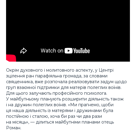
Окрім духовного і молитовного аспекту, у Центрі
зцілення ран парафіяльна громада, за словами
священника, вже розпочала реалізовувати задум щодо
груп взаємної підтримки для матерів полеглих воїнів.
Для цього залучають професійного психолога.
У майбутньому планують розширити діяльність також
і на дружин полеглих воїнів. «Ми прагнемо, щоби
ця наша діяльність із матерями і дружинами була
постійною і сталою, хоча би раз чи два рази
на місяць», — ділиться майбутніми планами отець
Роман.