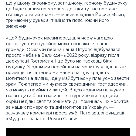
що у цьому скромному, затишному, гарному будиночку
це буде вашим престолом, допоки тут не постане
п’ятикупольний храм», — мовив владика Йосиф Мілян,
тримаючи у руках антимінс та пояснюючи його
значення.
«Цей будиночок насамперед для нас є нагодою
організувати літургійно-молитовне життя нашої
громади. Оскільки перша наша Літургія відбувалася
просто неба на Великдень 2022 року, відразу після
деокупації Гостомеля. І це було на парковці біля
будинку. Згодом ми перейшли на молитву у підвальне
приміщення, а тепер ми маємо нагоду і радість
молитися на ділянці, де у майбутньому плануємо звести
храм. Тож тепер ми чуємося своєрідними господарями,
які можуть приймати людей. Відсьогодні ми плануємо
налагодити більш насичене літургійне життя, щоби
окрім неділь і свят також мати дні поминальних молитов
за наших померлих та дні молитов за Україну», —
зазначає у коментарі пресслужбі Патріаршої фундації
«Мудра справа» о. Роман Славич.