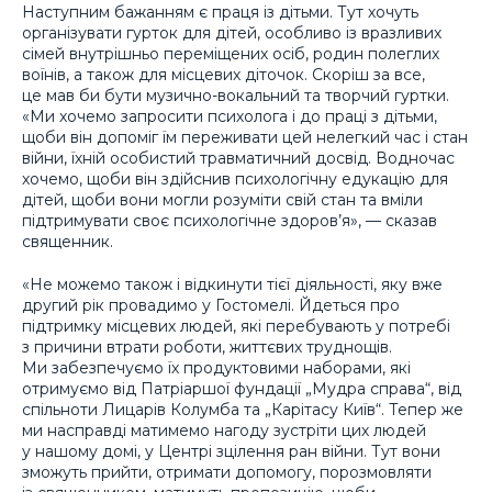
Наступним бажанням є праця із дітьми. Тут хочуть
організувати гурток для дітей, особливо із вразливих
сімей внутрішньо переміщених осіб, родин полеглих
воїнів, а також для місцевих діточок. Скоріш за все,
це мав би бути музично-вокальний та творчий гуртки.
«Ми хочемо запросити психолога і до праці з дітьми,
щоби він допоміг їм переживати цей нелегкий час і стан
війни, їхній особистий травматичний досвід. Водночас
хочемо, щоби він здійснив психологічну едукацію для
дітей, щоби вони могли розуміти свій стан та вміли
підтримувати своє психологічне здоров’я», — сказав
священник.
«Не можемо також і відкинути тієї діяльності, яку вже
другий рік провадимо у Гостомелі. Йдеться про
підтримку місцевих людей, які перебувають у потребі
з причини втрати роботи, життєвих труднощів.
Ми забезпечуємо їх продуктовими наборами, які
отримуємо від Патріаршої фундації „Мудра справа“, від
спільноти Лицарів Колумба та „Карітасу Київ“. Тепер же
ми насправді матимемо нагоду зустріти цих людей
у нашому домі, у Центрі зцілення ран війни. Тут вони
зможуть прийти, отримати допомогу, порозмовляти