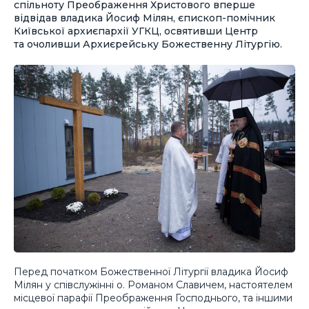
спільноту Преображення Христового вперше
відвідав владика Йосиф Мілян, єпископ-помічник
Київської архиєпархії УГКЦ, освятивши Центр
та очоливши Архиєрейську Божественну Літургію.
Перед початком Божественної Літургії владика Йосиф
Мілян у співслужінні о. Романом Славичем, настоятелем
місцевої парафії Преображення Господнього, та іншими