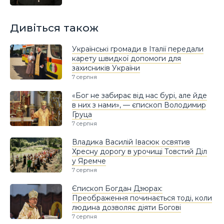
Дивіться також
Українські громади в Італії передали
карету швидкої допомоги для
захисників України
7 серпня
«Бог не забирає від нас бурі, але йде
в них з нами», — єпископ Володимир
Груца
7 серпня
Владика Василій Івасюк освятив
Хресну дорогу в урочищі Товстий Діл
у Яремче
7 серпня
Єпископ Богдан Дзюрах:
Преображення починається тоді, коли
людина дозволяє діяти Богові
7 серпня