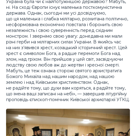
Україна була чи є найпотужнішою державою? Мабуть,
ні. На сході Європи існує маленька посткомуністична
держава. Однак, сьогодні ми усі досвідчуємо,
що ця маленька і слабка мілітарно, розхитана політично,
несформована економічно повстала і боронить свою
незалежність і свою суверенність перед східним
монстром. І звернімо свою увагу: донедавна ми мали
різні герби на мілітарних силах України. В якийсь час
на них з’явився хрест, козацький історичний хрест. Цей
хрест є символом Бога, а радше перемоги Бога над
злом, над гріхом. Він прийшов у цей світ, засвідчуючи
людству свою любов аж до жертви і хресної смерті.
Мабуть, це теж ознака сторожі святого архистратига
Божого Михаїла над нашим народом, над нашою
землею і над Київським християнством. Однак,
не радійте тому, що духи вам коряться, а радійте тому,
що імена ваші записані на небі», — завершив літургійну
проповідь єпископ-помічник Київської архиєпархії УГКЦ.