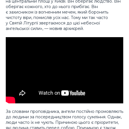
на центральній площі у Києві. Він оберігає людство. Він
оберігає кожного, хто до нього прибігає. Він
є захисником із вогненним мечем, який боронить
чистоту віри, помислів усіх нас. Тому ми так часто
у Святій Літургії звертаємося до цієї небесної
ангельської сили», — мовив архиєрей.
За словами проповідника, ангели постійно промовляють
до людини за посередництвом голосу сумління. Однак,
люди часто їх не чують. Причиною цього є пріоритети,
які людина ставить перед собою. Причиною є також