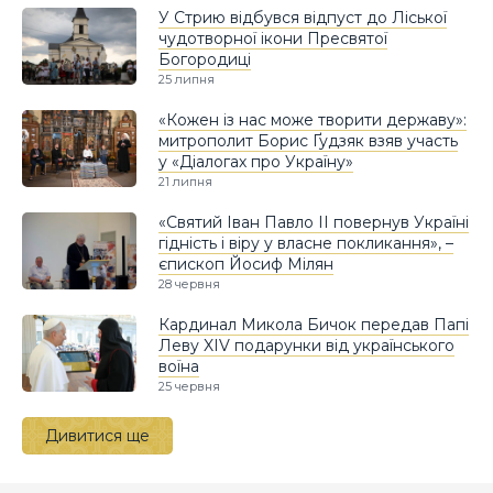
У Стрию відбувся відпуст до Ліської
чудотворної ікони Пресвятої
Богородиці
25 липня
«Кожен із нас може творити державу»:
митрополит Борис Ґудзяк взяв участь
у «Діалогах про Україну»
21 липня
«Святий Іван Павло ІІ повернув Україні
гідність і віру у власне покликання», –
єпископ Йосиф Мілян
28 червня
Кардинал Микола Бичок передав Папі
Леву XIV подарунки від українського
воїна
25 червня
Дивитися ще