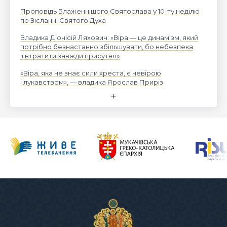
Проповідь Блаженнішого Святослава у 10-ту неділю
по Зісланні Святого Духа
Владика Діонісій Ляхович: «Віра — це динамізм, який
потрібно безнастанно збільшувати, бо небезпека
її втратити завжди присутня»
«Віра, яка не знає сили хреста, є невірою
і лукавством», — владика Ярослав Приріз