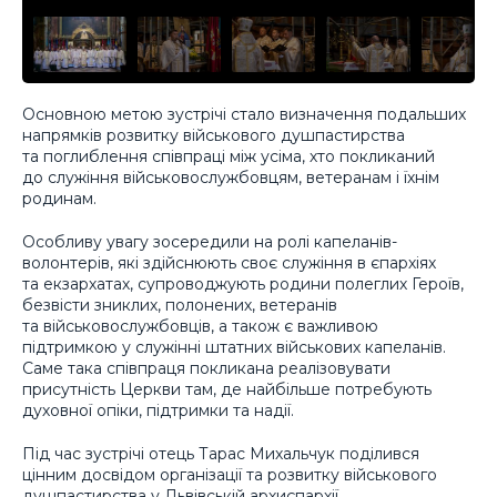
Основною метою зустрічі стало визначення подальших
напрямків розвитку військового душпастирства
та поглиблення співпраці між усіма, хто покликаний
до служіння військовослужбовцям, ветеранам і їхнім
родинам.
Особливу увагу зосередили на ролі капеланів-
волонтерів, які здійснюють своє служіння в єпархіях
та екзархатах, супроводжують родини полеглих Героїв,
безвісти зниклих, полонених, ветеранів
та військовослужбовців, а також є важливою
підтримкою у служінні штатних військових капеланів.
Саме така співпраця покликана реалізовувати
присутність Церкви там, де найбільше потребують
духовної опіки, підтримки та надії.
Під час зустрічі отець Тарас Михальчук поділився
цінним досвідом організації та розвитку військового
душпастирства у Львівській архиєпархії.