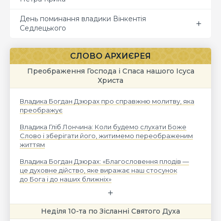
День поминання владики Вінкентія
Седлецького
СЛОВО АРХИЄРЕЯ
Преображення Господа і Спаса нашого Ісуса
Христа
Владика Богдан Дзюрах про справжню молитву, яка
преображує
Владика Гліб Лончина: Коли будемо слухати Боже
Слово і зберігати його, житимемо переображеним
життям
Владика Богдан Дзюрах: «Благословення плодів —
це духовне дійство, яке виражає наш стосунок
до Бога і до наших ближніх»
Неділя 10-та по Зісланні Святого Духа