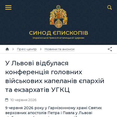
СИНОД ЄПИСКОПІВ
Української Греко-Католицької Церкви
Прес-центр
Новини та анонси
У Львові відбулася
конференція головних
військових капеланів єпархій
та екзархатів УГКЦ
10 червня 2026
9 червня 2026 року у Гарнізонному храмі Святих
верховних апостолів Петра і Павла у Львові