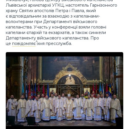
Львівської архиєпархії УГКЦ, настоятель Гарнізонного
храму Святих апостолів Петра і Павла, який
є відповідальним за взаємодію з капеланами-
волонтерами при Департаменті військового
капеланства. Участь у конференції взяли головні
капелани єпархій та екзархатів, а також синкели
Департаменту військового капеланства. Про
це
повідомляє
їхня пресслужба.