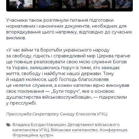
Учасники також розглянули питання підготовки
нормативних і канонічних документів, необхідних для
впорядкування цього напрямку, відповідно до сучасних
викликів.
«У час війни та боротьби українського народу
за свободу, гідність і справедливий мир Церква прагне
ще повніше реалізовувати свою місію служіння Богові
та Україні, залишаючись поруч із тими, хто захищає
життя, свободу і майбутнє нашої держави. Тому
й надалі молімося, щоб Господь благословляв
це нелегке служіння, а кожен капелан вірно виконував
своє покликання
—
„Бути поруч“, яке є основою
душпастирства військовослужбовців», — підкреслили
у пресслужбі.
Пресслужба Секретаріату Синоду Єпископів УГКЦ
Владика Богдан Манишин
,
Департамент військового
капеланства УГКЦ
,
Військове капеланство
,
Конференція
,
Формаційна зустріч