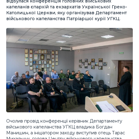
відбулася конференція головних військових
капеланів єпархій та екзархатів Української Греко-
Католицької Церкви, яку організував Департамент
військового капеланства Патріаршої курії УГКЦ.
Очолив провід конференції керівник Департаменту
військового капеланства УГКЦ владика Богдан
Манишин, а ініціатором заходу виступив отець Тарас
Михальчук, голова Центру військового капеланства