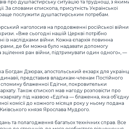
ів про душпастирську ситуацію та труднощі, з яким
ії. За словами єпископа, присутність Української
 краще послужити душпастирським потребам.
рський наголосив на продовженні російської війни
кризи. «Вже сьогодні нашій Церкві потрібно
ані із наслідками війни. Кожна єпархія повинна
рами, де би можна було надавати допомогу
а зцілення ран війни, підтримувати один одного», —
а Богдан Дзюрах, апостольський екзарх для українц
андинавії, представив владикам-членам Постійного
я спомину блаженної Едігни, покровительки
зархату. Також єпископ мав нагоду розповісти про
кзархату під назвою «Едіґна — блаженна, яка об’єдн
ної комісії до кожного місяця року у ньому подана
 Київського князя Ярослава Мудрого.
дань та полагодження багатьох технічних справ. Все
оване до стосунків, до мого особистого відношення