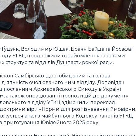
 Ґудзяк, Володимир Ющак, Браян Байда та Йосафат
ноду УГКЦ продовжили ознайомлення із звітами
х структур та відділів Душпастирської ради.
ископ Самбірсько-Дрогобицький та голова
 діяльність очолюваного ним відділу. Доповідач
ад посланням Архиєрейського Синоду в Україні
я», а також опрацюванні пропозицій до документу
словського відділу УГКЦ здійснили переклад
ї доктрини віри «Норми для розпізнавання ймовірни
жується аналіз майбутнього Кодексу канонів УГКЦ
та приготування Ювілейного 2025 року.
дика Кеннет Новаківський. Він розповів про поточн