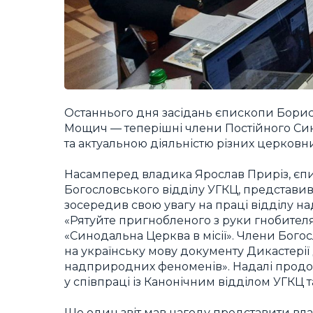
Останнього дня засідань єпископи Борис
Мощич — теперішні члени Постійного Си
та актуальною діяльністю різних церковни
Насамперед владика Ярослав Приріз, єп
Богословського відділу УГКЦ, представив
зосередив свою увагу на праці відділу н
«Рятуйте пригнобленого з руки гнобител
«Синодальна Церква в місії». Члени Бого
на українську мову документу Дикастері
надприродних феноменів». Надалі продов
у співпраці із Канонічним відділом УГКЦ 
Ще один звіт мав нагоду представити вла