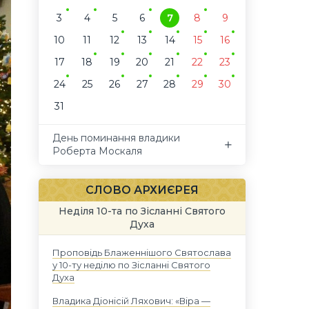
3
4
5
6
7
8
9
10
11
12
13
14
15
16
17
18
19
20
21
22
23
24
25
26
27
28
29
30
31
День поминання владики
Роберта Москаля
СЛОВО АРХИЄРЕЯ
Неділя 10-та по Зісланні Святого
Духа
Проповідь Блаженнішого Святослава
у 10-ту неділю по Зісланні Святого
Духа
Владика Діонісій Ляхович: «Віра —