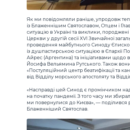
Як ми повідомляли раніше, упродовж тепе
із Блаженнішим Святославом, Отцем і Гла
ситуацію в Україні та виклики, породжені
Церкви у другій сесії XVI Звичайної зага
проведення майбутнього Синоду Єпископ
із душпастирською ситуацією в Єпархії По
Айрес (Аргентина) та ініціативами щодо 
Йосифа Вельямина Рутського. Також вони з
«Постуляційний центр беатифікації та кано
від Відділу морського апостоляту та Відд
«Насправді цей Синод є промінчиком наді
на початку пандемії. З того часу ми збирали
ми повернулися до Києва», — поділився 
Блаженніший Святослав.