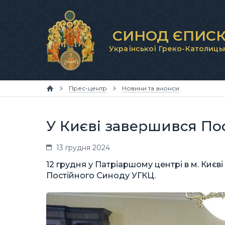
СИНОД ЄПИСК
Української Греко-Католиць
Прес-центр
Новини та анонси
У Києві завершився По
13 грудня 2024
12 грудня у Патріаршому центрі в м. Києві
Постійного Синоду УГКЦ.