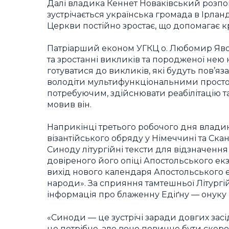
Далі владика Кеннет Новаківський розпов
зустрічається українська громада в Ірланд
Церкви постійно зростає, що допомагає
Патріарший економ УГКЦ о. Любомир Яво
та зростанні викликів та породженої нею 
готуватися до викликів, які будуть пов’яз
володіти мультифункціональними просто
потребуючим, здійснювати реабілітацію т
мовив він.
Наприкінці третього робочого дня владик
візантійського обряду у Німеччині та Ск
Синоду літургійні тексти для відзначенн
довіреного його опіці Апостольського ек
вихід нового календаря Апостольського е
народи». За сприяння тамтешньої Літургій
інформація про блаженну Едіґну — онуку
«Синоди — це зустрічі заради довгих засі
це потрібне, але воно повинне бути скер