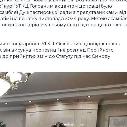
 курії УГКЦ. Головним акцентом доповіді було
самблеї Душпастирської ради з представниками від
Фатімі на початку листопада 2024 року. Метою асамбле
олицької Церкви у всьому світі і відповіді на спільні
чої солідарності УГКЦ. Оскільки відповідальність
 він висунув пропозиції на розгляд Постійного
 до прийнятих змін до Статуту під час Синоду