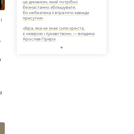
це динамізм, який потрібно
безнастанно збільшувати,
бо небезпека її втратити завжди
присутня»
і
«Віра, яка не знає сили хреста,
є невірою і лукавством», — владика
Ярослав Приріз
,
а
в