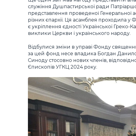
служіння Душпастирської ради Патріаршої
представлення проведеної Генеральної а
різних єпархії. Ця асамблея проходила у 
є укріплення єдності Української Греко-Кат
виклики Церкви і українського народу.
Відбулися зміни в управі Фонду священни
за цей фонд несе владика Богдан Данило,
Синоду стосовно нових членів, відповідно
Єпископів УГКЦ 2024 року.