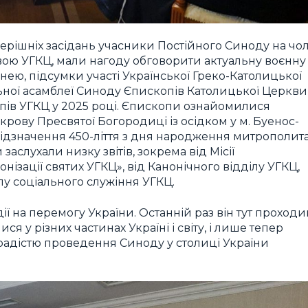
рішніх засідань учасники Постійного Синоду на чол
вою УГКЦ, мали нагоду обговорити актуальну воєнну
 нею, підсумки участі Української Греко-Католицької
льної асамблеї Синоду Єпископів Католицької Церкви
ів УГКЦ у 2025 році. Єпископи ознайомилися
крову Пресвятої Богородиці із осідком у м. Буенос-
відзначення 450-ліття з дня народження митрополит
аслухали низку звітів, зокрема від Місії
нізації святих УГКЦ», від Канонічного відділу УГКЦ,
ілу соціального служіння УГКЦ.
ї на перемогу України. Останній раз він тут проходи
ся у різних частинах Україні і світу, і лише тепер
радістю проведення Синоду у столиці України