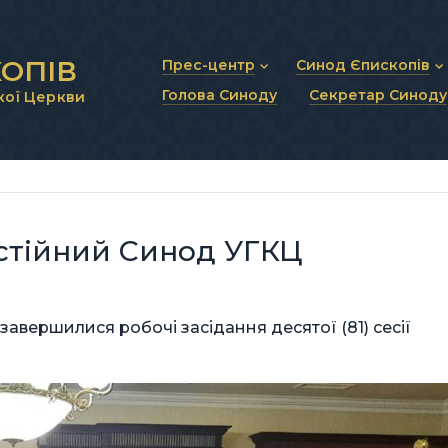
ОПІВ
Прес-центр
Синод Єпископів
Голова Синоду
Секретар Синоду
кої Церкви
Новини та анонси
Статут Синоду Єписко
Інтерв’ю та коментарі
Регламент Синоду Єп
Проповіді та промови
Положення про Голов
Молитовне прикликанн
Синодальні органи
Секретаріат Синоду
Контактна інформація
стійний Синод УГКЦ
 завершилися робочі засідання десятої (81) сесії