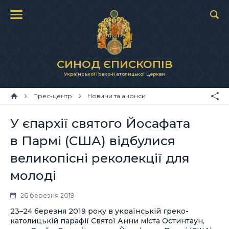
СИНОД ЄПИСКОПІВ
Української Греко-Католицької Церкви
Прес-центр
Новини та анонси
У єпархії святого Йосафата
в Пармі (США) відбулися
великопісні реколекції для
молоді
26 березня 2019
23–24 березня 2019 року в українській греко-
католицькій парафії Святої Анни міста Остинтаун,