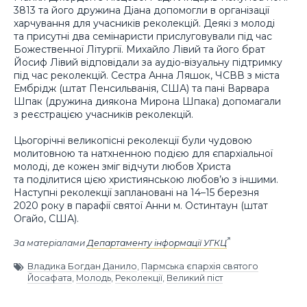
3813 та його дружина Діана допомогли в організації
харчування для учасників реколекцій. Деякі з молоді
та присутні два семінаристи прислуговували під час
Божественної Літургії. Михайло Лівий та його брат
Йосиф Лівий відповідали за аудіо-візуальну підтримку
під час реколекцій. Сестра Анна Ляшок, ЧСВВ з міста
Ембрідж (штат Пенсильванія, США) та пані Варвара
Шпак (дружина диякона Мирона Шпака) допомагали
з реєстрацією учасників реколекцій.
Цьогорічні великопісні реколекції були чудовою
молитовною та натхненною подією для єпархіальної
молоді, де кожен зміг відчути любов Христа
та поділитися цією християнською любов’ю з іншими.
Наступні реколекції заплановані на 14–15 березня
2020 року в парафії святої Анни м. Остинтаун (штат
Огайо, США).
За матеріалами
Департаменту інформації УГКЦ
Владика Богдан Данило
,
Пармська єпархія святого
Йосафата
,
Молодь
,
Реколекції
,
Великий піст