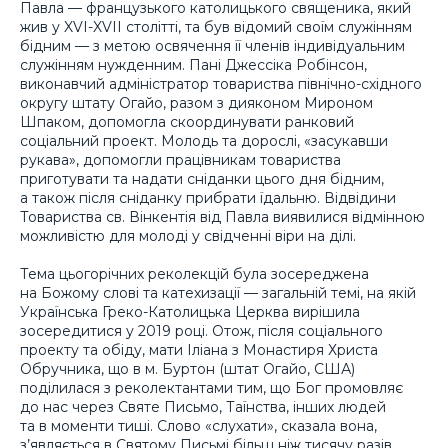
Павла — французького католицького священика, який
жив у XVI-XVII столітті, та був відомий своїм служінням
бідним — з метою освячення її членів індивідуальним
служінням нужденним. Пані Джессіка Робінсон,
виконавчий адміністратор товариства північно-східного
округу штату Огайо, разом з дияконом Мироном
Шпаком, допомогла скоординувати ранковий
соціальний проект. Молодь та дорослі, «засукавши
рукава», допомогли працівникам товариства
приготувати та надати сніданки цього дня бідним,
а також після сніданку прибрати їдальню. Відвідини
Товариства св. Вінкентія від Павла виявилися відмінною
можливістю для молоді у свідченні віри на ділі.
Тема цьогорічних реколекцій була зосереджена
на Божому слові та катехизації — загальній темі, на якій
Українська Греко-Католицька Церква вирішила
зосередитися у 2019 році. Отож, після соціального
проекту та обіду, мати Іліана з Монастиря Христа
Обручника, що в м. Буртон (штат Огайо, США)
поділилася з реколектантами тим, що Бог промовляє
до нас через Святе Письмо, Таїнства, інших людей
та в моменти тиші. Слово «слухати», сказала вона,
з’являється в Святому Письмі більш ніж тисячу разів.