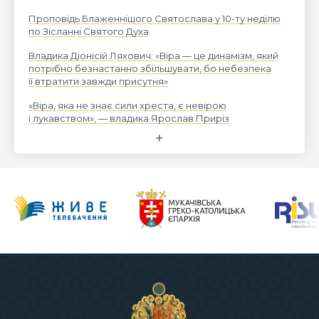
Проповідь Блаженнішого Святослава у 10-ту неділю
по Зісланні Святого Духа
Владика Діонісій Ляхович: «Віра — це динамізм, який
потрібно безнастанно збільшувати, бо небезпека
її втратити завжди присутня»
«Віра, яка не знає сили хреста, є невірою
і лукавством», — владика Ярослав Приріз