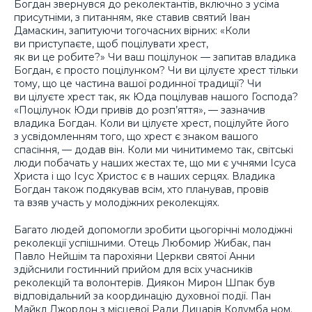
Богдан звернувся до реколектантів, включно з усіма
присутніми, з питанням, яке ставив святий Іван
Дамаскин, запитуючи тогочасних вірних: «Коли
ви приступаєте, щоб поцілувати хрест,
як ви це робите?» Чи ваш поцілунок — запитав владика
Богдан, є просто поцілунком? Чи ви цілуєте хрест тільки
тому, що це частина вашої родинної традиції? Чи
ви цілуєте хрест так, як Юда поцілував нашого Господа?
«Поцілунок Юди привів до розп’яття», — зазначив
владика Богдан. Коли ви цілуєте хрест, поцілуйте його
з усвідомленням того, що хрест є знаком вашого
спасіння, — додав він. Коли ми чинитимемо так, світські
люди побачать у наших жестах те, що ми є учнями Ісуса
Христа і що Ісус Христос є в наших серцях. Владика
Богдан також подякував всім, хто планував, провів
та взяв участь у молодіжних реколекціях.
Багато людей допомогли зробити цьогорічні молодіжні
реколекції успішними. Отець Любомир Жибак, пан
Павло Нейшім та парохіяни Церкви святої Анни
здійснили гостинний прийом для всіх учасників
реколекцій та волонтерів. Диякон Мирон Шпак був
відповідальний за координацію духовної події. Пан
Майкл Джордон з місцевої Ради Лицарів Колумба ном.