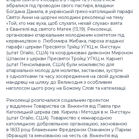
зібралися під проводом свого пастиря, владики
Богдана Данила, в українській греко-католицькій парафії
Святої Анни на щорічні молодіжні реколекції на тему
«Той, хто має вуха, щоб слухати, нехай слухає» взята
з Євангелії від святого Матея (13,19). Реколекції,
організовані єпархіальним молодіжним комітетом під
керівництвом о. Любомира Жибака, пароха згаданої
парафії і церкви Пресвятої Трійці УГКЦ м. Янгстаун
(штат Огайо, США) та координовані дияконом Мироном
Шпаком з церкви Пресвятої Тройці УГКЦ м. Карнегі
(штат Пенсильванія, США) були можливістю для
єпархіальної молоді для молитви, застанови, зустрічі
з однолітками та часу зосередження на своїй духовній
мандрівці на шляху до Великодня з особливим
наголосом цього року на Божому Слові та катехизації.
Реколекції розпочалися соціальним проектом
у відділенні Товариства св. Вінкентія від Павла при
Католицькій церква свв. Кирила і Методія в м. Янгстаун
(штат Огайо, США). Товариство є міжнародною
католицькою добровільною організацією, заснованою
в 1833 році блаженним Фредеріком Озанамом у Парижі
(Франція) та іменованою на честь св. Вінкентія від