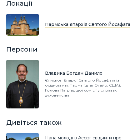
Локації
Пармська єпархія Святого Йосафата
Персони
Владика Богдан Данило
Єпископ Єпархії Святого Йосафата із
осідком у м. Парма (штат Огайо, США),
Голова Патріаршої комісії у справах
духовенства
Дивіться також
Папа молоді в Ассізі: свідчити про