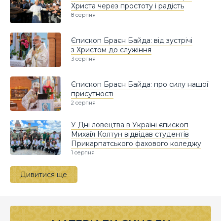
Христа через простоту і радість
8 серпня
Єпископ Браєн Байда: від зустрічі
з Христом до служіння
3 серпня
Єпископ Браєн Байда: про силу нашої
присутності
2 серпня
У Дні ловецтва в Україні єпископ
Михаїл Колтун відвідав студентів
Прикарпатського фахового коледжу
1 серпня
Дивитися ще