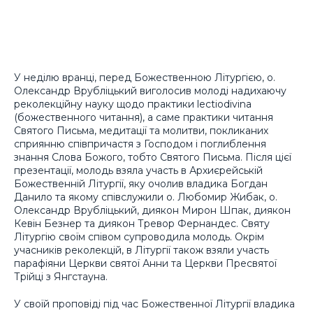
У неділю вранці, перед Божественною Літургією, о.
Олександр Врубліцький виголосив молоді надихаючу
реколекційну науку щодо практики
lectiodivina
(божественного читання), а саме практики читання
Святого Письма, медитації та молитви, покликаних
сприянню співпричастя з Господом і поглиблення
знання Слова Божого, тобто Святого Письма. Після цієї
презентації, молодь взяла участь в Архиєрейській
Божественній Літургії, яку очолив владика Богдан
Данило та якому співслужили о. Любомир Жибак, о.
Олександр Врубліцький, диякон Мирон Шпак, диякон
Кевін Безнер та диякон Тревор Фернандес. Святу
Літургію своїм співом супроводила молодь. Окрім
учасників реколекцій, в Літургії також взяли участь
парафіяни Церкви святої Анни та Церкви Пресвятої
Трійці з Янгстауна.
У своїй проповіді під час Божественної Літургії владика