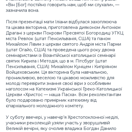
«Він [Бог] постійно говорить нам, щоб ми слухали», —
зазначила вона.
Після презентації мати Іліани відбулася захоплююча
та цікава вікторина, приготовлена дияконом Антонієм
Драгані з церкви Покрови Пресвятої Богородиці УГКЦ
міста Ревлок (штат Пенсильванія, США) та паном
Михайлом Лівим з церкви святого Андрія міста Парми
(штат Огайо, США) та проведена цього року двома
семінаристами із Візантійської католицької семінарії
святих Кирила і Методія, що в м. Пітсбург (штат
Пенсильванія, США): Михайлом Куніцем і Кипріяном
Войцеховським. Ця вікторина була навчальною,
проникливою, веселою та цікавою можливістю для
молоді перевірити знання своєї віри з особливим
наголосом на Катехизмі Української Греко-Католицької
Церкви «Христос — наша Пасха». Всім реколектантам
було подаровано примірник катехизму від
єпархіального молодіжного комітету.
У суботу ввечері, у навечір’я Хрестопоклонної неділі,
учасники реколекцій узяли участь у зворушливій
Великій вечірні, яку очолив владика Богдан Данило