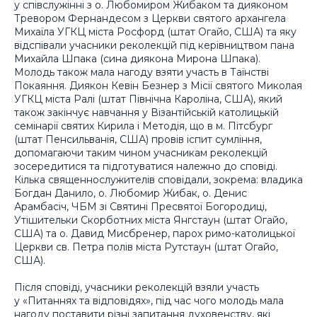
у співслужінні з о. Любомиром Жибаком та дияконом
Тревором Фернандесом з Церкви святого архангела
Михаїла УГКЦ міста Росфорд (штат Огайо, США) та яку
відспівали учасники реколекцій під керівництвом пана
Михайла Шпака (сина диякона Мирона Шпака).
Молодь також мала нагоду взяти участь в Таїнстві
Покаяння. Диякон Кевін Безнер з Місії святого Миколая
УГКЦ міста Ралі (штат Північна Кароліна, США), який
також закінчує навчання у Візантійській католицькій
семінарії святих Кирила і Методія, що в м. Пітсбург
(штат Пенсильванія, США) провів іспит сумління,
допомагаючи таким чином учасникам реколекцій
зосередитися та підготуватися належно до сповіді.
Кілька священнослужителів сповідали, зокрема: владика
Богдан Данило, о. Любомир Жибак, о. Денис
Арамбасіч, ЧБМ зі Святині Пресвятої Богородиці,
Утішительки Cкорботних міста Янгстаун (штат Огайо,
США) та о. Давид Мисбренер, парох римо-католицької
Церкви св. Петра полів міста Рутстаун (штат Огайо,
США).
Після сповіді, учасники реколекцій взяли участь
у «Питаннях та відповідях», під час чого молодь мала
нагоду поставити різні запитання духовенству, які