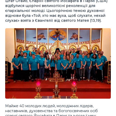
штат Огайо, Єпархії святого Йосафата в Пармі (США)
відбулися щорічні великопісні реколекції для
єпархіальної молоді. Цьогорічною темою духовної
віднови була «Той, хто має вуха, щоб слухати, нехай
слухає» взята з Євангелії від святого Матея (13,19).
Майже 40 молодих людей, молодіжних лідерів,
наставників, духовенства та богопосвячених осіб
єпархії святого Йосафата в Пармі та з-поза її меж