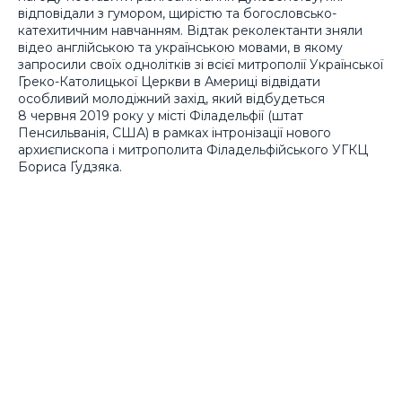
відповідали з гумором, щирістю та богословсько-
катехитичним навчанням. Відтак реколектанти зняли
відео англійською та українською мовами, в якому
запросили своїх однолітків зі всієї митрополії Української
Греко-Католицької Церкви в Америці відвідати
особливий молодіжний захід, який відбудеться
8 червня 2019 року у місті Філадельфії (штат
Пенсильванія, США) в рамках інтронізації нового
архиєпископа і митрополита Філадельфійського УГКЦ
Бориса Ґудзяка.