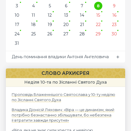
3
4
5
6
7
8
9
10
11
12
13
14
15
16
17
18
19
20
21
22
23
24
25
26
27
28
29
30
31
День поминання владики Антонія Ангеловича
СЛОВО АРХИЄРЕЯ
Неділя 10-та по Зісланні Святого Духа
Проповідь Блаженнішого Святослава у 10-ту неділю
по Зісланні Святого Духа
Владика Діонісій Ляхович: «Віра — це динамізм, який
потрібно безнастанно збільшувати, бо небезпека
її втратити завжди присутня»
«Віра, яка не знає сили хреста, є невірою