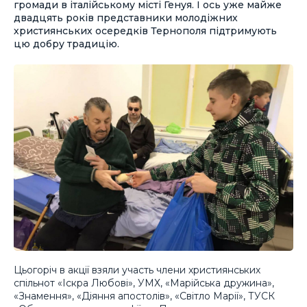
громади в італійському місті Генуя. І ось уже майже
двадцять років представники молодіжних
християнських осередків Тернополя підтримують
цю добру традицію.
Цьогоріч в акції взяли участь члени християнських
спільнот «Іскра Любові», УМХ, «Марійська дружина»,
«Знамення», «Діяння апостолів», «Світло Марії», ТУСК