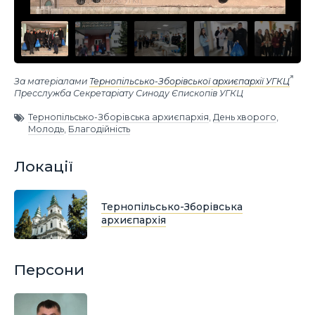
За матеріалами
Тернопільсько-Зборівської архиєпархії УГКЦ
Пресслужба Секретаріату Синоду Єпископів УГКЦ
Тернопільсько-Зборівська архиєпархія
,
День хворого
,
Молодь
,
Благодійність
Локації
Тернопільсько-Зборівська
архиєпархія
Персони