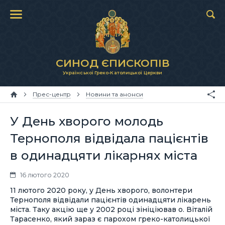
СИНОД ЄПИСКОПІВ
Української Греко-Католицької Церкви
Прес-центр
Новини та анонси
У День хворого молодь
Тернополя відвідала пацієнтів
в одинадцяти лікарнях міста
16 лютого 2020
11 лютого 2020 року, у День хворого, волонтери
Тернополя відвідали пацієнтів одинадцяти лікарень
міста. Таку акцію ще у 2002 році зініціював о. Віталій
Тарасенко, який зараз є парохом греко-католицької