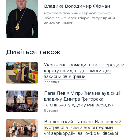
Владика Володимир Фірман
Єпископ-помічник Тернопільсько-
Зборівської архиєпархії, титулярний
єпископ Ліміси
Дивіться також
Українські громади в Італії передали
карету швидкої допомоги для
захисників України
7 серпня
Папа Лев XIV прийняв на аудієнції
владику Дмитра Григорака
та спільноту «Дому милосердя»
6 серпня
Вселенський Патріарх Варфоломій
зустрівся в Римі з волонтерами
«Мізерікордії» Івано-Франківської