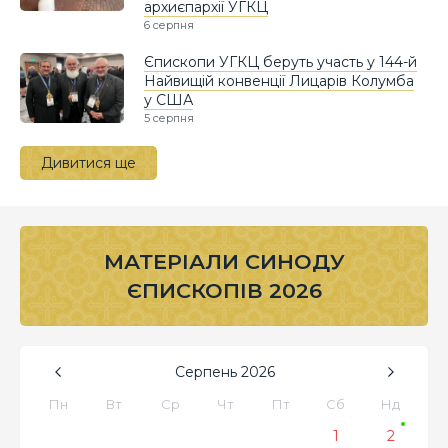
архиєпархії УГКЦ
6 серпня
Єпископи УГКЦ беруть участь у 144-й
Найвищій конвенції Лицарів Колумба
у США
5 серпня
Дивитися ще
МАТЕРІАЛИ СИНОДУ
ЄПИСКОПІВ 2026
Серпень
2026
Пн
Вт
Ср
Чт
Пт
Сб
Нд
1
2