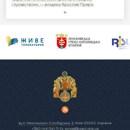
і лукавством», — владика Ярослав Приріз
вул. Микільсько-Слобідська, 5
, Київ 02002, Україна
+380 (44) 541-11-14
,
synod@ugcc.org.ua