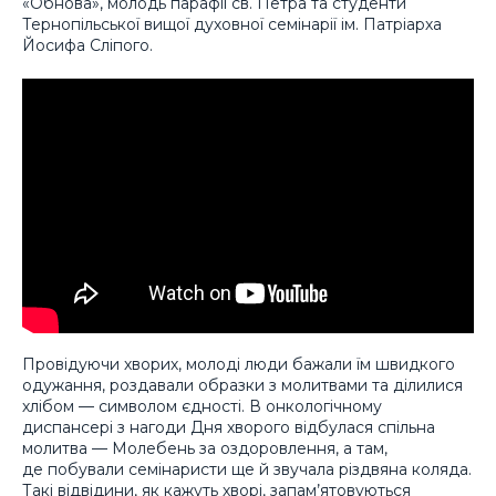
«Обнова», молодь парафії св. Петра та студенти
Тернопільської вищої духовної семінарії ім. Патріарха
Йосифа Сліпого.
Провідуючи хворих, молоді люди бажали їм швидкого
одужання, роздавали образки з молитвами та ділилися
хлібом — символом єдності. В онкологічному
диспансері з нагоди Дня хворого відбулася спільна
молитва — Молебень за оздоровлення, а там,
де побували семінаристи ще й звучала різдвяна коляда.
Такі відвідини, як кажуть хворі, запам’ятовуються