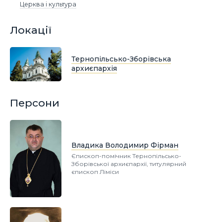
Церква і культура
Локації
Тернопільсько-Зборівська
архиєпархія
Персони
Владика Володимир Фірман
Єпископ-помічник Тернопільсько-
Зборівської архиєпархії, титулярний
єпископ Ліміси