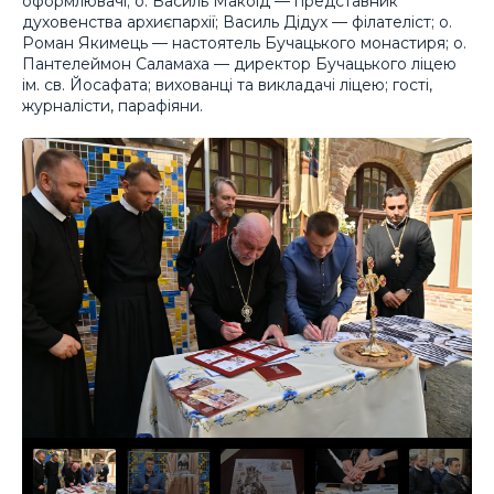
оформлювачі; о. Василь Макоїд — представник
духовенства архиєпархії; Василь Дідух — філателіст; о.
Роман Якимець — настоятель Бучацького монастиря; о.
Пантелеймон Саламаха — директор Бучацького ліцею
ім. св. Йосафата; вихованці та викладачі ліцею; гості,
журналісти, парафіяни.