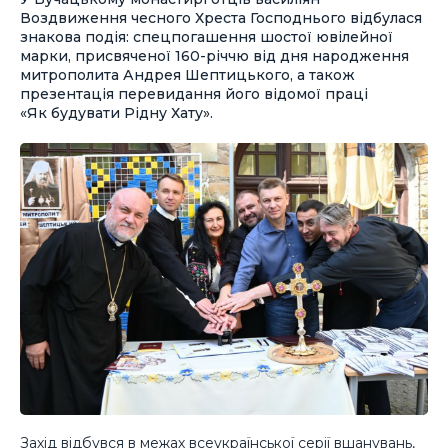
Воздвиження чесного Хреста Господнього відбулася
знакова подія: спецпогашення шостої ювілейної
марки, присвяченої 160-річчю від дня народження
митрополита Андрея Шептицького, а також
презентація перевидання його відомої праці
«Як будувати Рідну Хату».
Захід відбувся в межах всеукраїнської серії вшанувань,