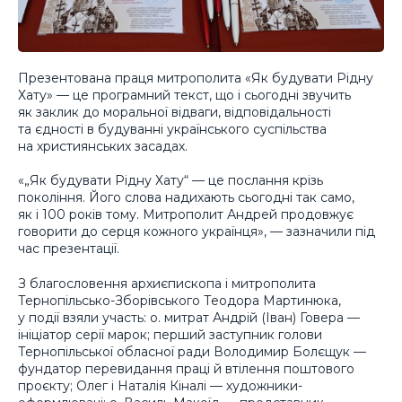
Презентована праця митрополита «Як будувати Рідну
Хату» — це програмний текст, що і сьогодні звучить
як заклик до моральної відваги, відповідальності
та єдності в будуванні українського суспільства
на християнських засадах.
«„Як будувати Рідну Хату“ — це послання крізь
покоління. Його слова надихають сьогодні так само,
як і 100 років тому. Митрополит Андрей продовжує
говорити до серця кожного українця», — зазначили під
час презентації.
З благословення архиєпископа і митрополита
Тернопільсько-Зборівського Теодора Мартинюка,
у події взяли участь: о. митрат Андрій (Іван) Говера —
ініціатор серії марок; перший заступник голови
Тернопільської обласної ради Володимир Болєщук —
фундатор перевидання праці й втілення поштового
проєкту; Олег і Наталія Кіналі — художники-