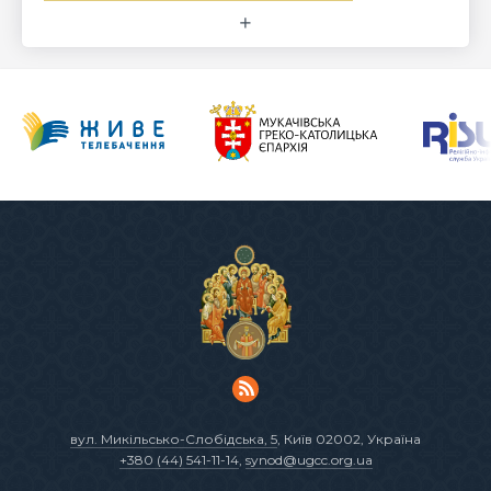
вул. Микільсько-Слобідська, 5
, Київ 02002, Україна
+380 (44) 541-11-14
,
synod@ugcc.org.ua