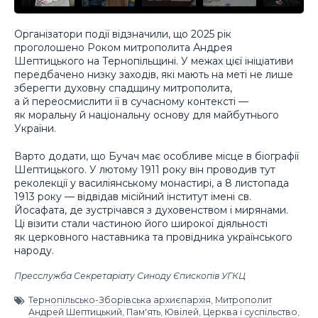
Організатори події відзначили, що 2025 рік
проголошено Роком митрополита Андрея
Шептицького на Тернопільщині. У межах цієї ініціативи
передбачено низку заходів, які мають на меті не лише
зберегти духовну спадщину митрополита,
а й переосмислити її в сучасному контексті —
як моральну й національну основу для майбутнього
України.
Варто додати, що Бучач має особливе місце в біографії
Шептицького. У лютому 1911 року він проводив тут
реколекції у василіянському монастирі, а 8 листопада
1913 року — відвідав місійний інститут імені св.
Йосафата, де зустрічався з духовенством і мирянами.
Ці візити стали частиною його широкої діяльності
як церковного наставника та провідника українського
народу.
Пресслужба Секретаріату Синоду Єпископів УГКЦ
Тернопільсько-Зборівська архиєпархія
,
Митрополит
Андрей Шептицький
,
Пам'ять
,
Ювілей
,
Церква і суспільство
,