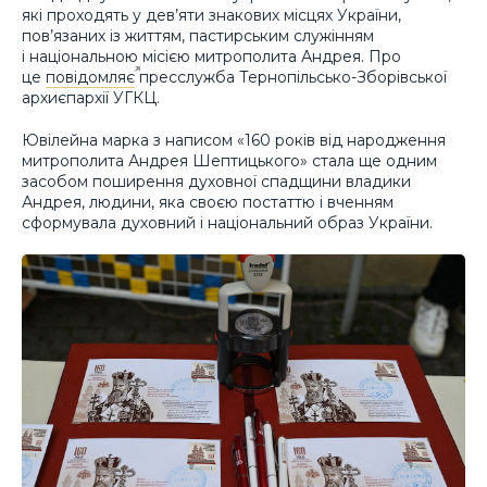
які проходять у дев’яти знакових місцях України,
пов’язаних із життям, пастирським служінням
і національною місією митрополита Андрея. Про
це
повідомляє
пресслужба Тернопільсько-Зборівської
архиєпархії УГКЦ.
Ювілейна марка з написом «160 років від народження
митрополита Андрея Шептицького» стала ще одним
засобом поширення духовної спадщини владики
Андрея, людини, яка своєю постаттю і вченням
сформувала духовний і національний образ України.