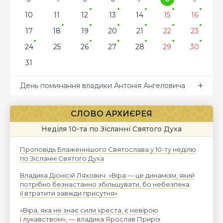
10
11
12
13
14
15
16
17
18
19
20
21
22
23
24
25
26
27
28
29
30
31
День поминання владики Антонія Ангеловича
СЛОВО АРХИЄРЕЯ
Неділя 10-та по Зісланні Святого Духа
Проповідь Блаженнішого Святослава у 10-ту неділю
по Зісланні Святого Духа
Владика Діонісій Ляхович: «Віра — це динамізм, який
потрібно безнастанно збільшувати, бо небезпека
її втратити завжди присутня»
«Віра, яка не знає сили хреста, є невірою
і лукавством», — владика Ярослав Приріз