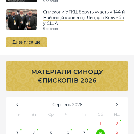
5 серпня
Єпископи УГКЦ беруть участь у 144-й
Найвищій конвенції Лицарів Колумба
у США
5 серпня
Дивитися ще
МАТЕРІАЛИ СИНОДУ
ЄПИСКОПІВ 2026
Серпень
2026
Пн
Вт
Ср
Чт
Пт
Сб
Нд
1
2
3
4
5
6
7
8
9