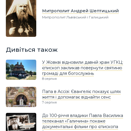
Митрополит Андрей Шептицький
Митрополит Львівський і Галицький
Дивіться також
У Жовкві відновили давній храм УГКЦ:
єпископ закликав повернути святиню
громаді для богослужінь
8 серпня
Папа в Ассізі: Євангеліє показує шлях
життя і допомагає віднайти сенс
7 серпня
До 100-річчя владики Павла Василика
телеканал «Галичина» покаже
документальні фільми про єпископа