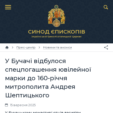
СИНОД ЄПИСКОПІВ
Української Греко-Католицької Церкви
Прес-центр
Новини та анонси
У Бучачі відбулося
спецпогашення ювілейної
марки до 160-річчя
митрополита Андрея
Шептицького
15 вересня 2025
У Бучацькому монастирі отців василіян