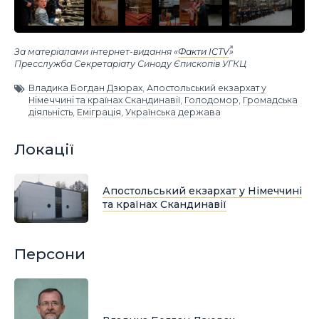
За матеріалами інтернет-видання «
Факти ICTV
»
Пресслужба Секретаріату Синоду Єпископів УГКЦ
Владика Богдан Дзюрах
,
Апостольський екзархат у
Німеччині та країнах Скандинавії
,
Голодомор
,
Громадська
діяльність
,
Еміграція
,
Українська держава
Локації
Апостольський екзархат у Німеччині
та країнах Скандинавії
Персони