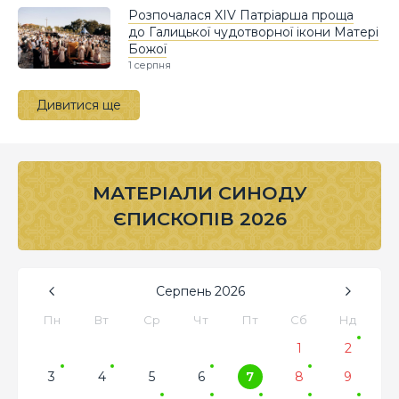
Розпочалася XIV Патріарша проща
до Галицької чудотворної ікони Матері
Божої
1 серпня
Дивитися ще
МАТЕРІАЛИ СИНОДУ
ЄПИСКОПІВ 2026
Серпень
2026
Пн
Вт
Ср
Чт
Пт
Сб
Нд
1
2
3
4
5
6
7
8
9