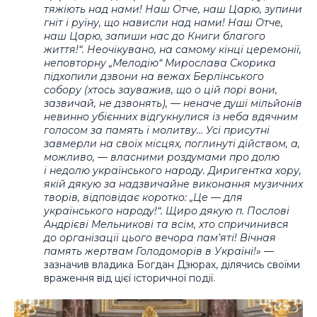
тяжіють над нами! Наш Отче, наш Царю, зупини
гніт і руїну, що нависли над нами! Наш Отче,
наш Царю, запиши нас до Книги благого
життя!“. Неочікувано, на самому кінці церемонії,
неповторну „Мелодію“ Мирослава Скорика
підхопили дзвони на вежах Берлінського
собору (хтось зауважив, що о цій порі вони,
зазвичай, не дзвонять), — неначе душі мільйонів
невинно убієнних відгукнулися із неба вдячним
голосом за память і молитву… Усі присутні
завмерли на своїх місцях, поглинуті дійством, а,
можливо, — власними роздумами про долю
і недолю українського народу. Диригентка хору,
якій дякую за надзвичайне виконання музичних
творів, відповідає коротко: „Це — для
українського народу!“. Щиро дякую п. Послові
Андрієві Мельникові та всім, хто спричинився
до організації цього вечора пам’яті! Вічная
память жертвам Голодоморів в Україні!»
—
зазначив владика Богдан Дзюрах, ділячись своїми
враження від цієї історичної події.