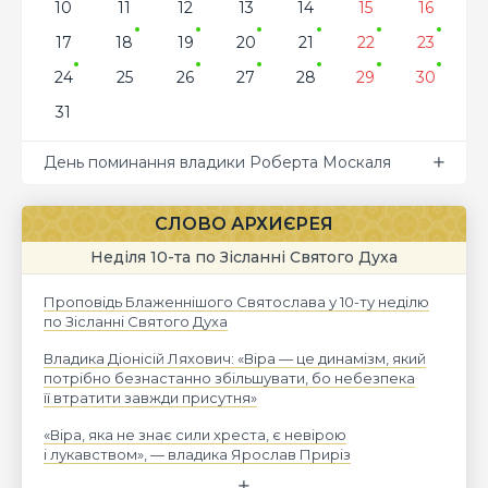
10
11
12
13
14
15
16
17
18
19
20
21
22
23
24
25
26
27
28
29
30
31
День поминання владики Роберта Москаля
СЛОВО АРХИЄРЕЯ
Неділя 10-та по Зісланні Святого Духа
Проповідь Блаженнішого Святослава у 10-ту неділю
по Зісланні Святого Духа
Владика Діонісій Ляхович: «Віра — це динамізм, який
потрібно безнастанно збільшувати, бо небезпека
її втратити завжди присутня»
«Віра, яка не знає сили хреста, є невірою
і лукавством», — владика Ярослав Приріз