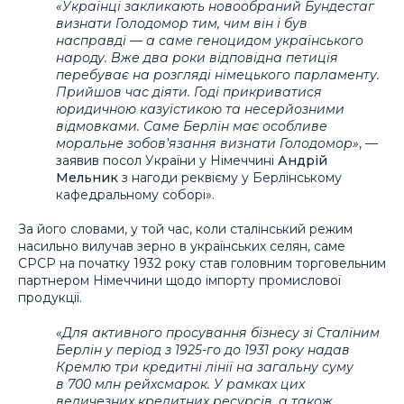
«Українці закликають новообраний Бундестаг
визнати Голодомор тим, чим він і був
насправді — а саме геноцидом українського
народу. Вже два роки відповідна петиція
перебуває на розгляді німецького парламенту.
Прийшов час діяти. Годі прикриватися
юридичною казуїстикою та несерйозними
відмовками. Саме Берлін має особливе
моральне зобов’язання визнати Голодомор»
, —
заявив посол України у Німеччині
Андрій
Мельник
з нагоди реквієму у Берлінському
кафедральному соборі».
За його словами, у той час, коли сталінський режим
насильно вилучав зерно в українських селян, саме
СРСР на початку 1932 року став головним торговельним
партнером Німеччини щодо імпорту промислової
продукції.
«Для активного просування бізнесу зі Сталіним
Берлін у період з 1925-го до 1931 року надав
Кремлю три кредитні лінії на загальну суму
в 700 млн рейхсмарок. У рамках цих
величезних кредитних ресурсів, а також