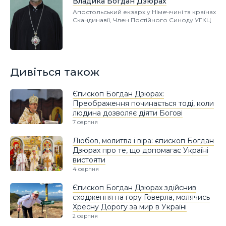
Владика Богдан Дзюрах
Апостольський екзарх у Німеччині та країнах
Скандинавії, Член Постійного Синоду УГКЦ
Дивіться також
Єпископ Богдан Дзюрах:
Преображення починається тоді, коли
людина дозволяє діяти Богові
7 серпня
Любов, молитва і віра: єпископ Богдан
Дзюрах про те, що допомагає Україні
вистояти
4 серпня
Єпископ Богдан Дзюрах здійснив
сходження на гору Говерла, молячись
Хресну Дорогу за мир в Україні
2 серпня