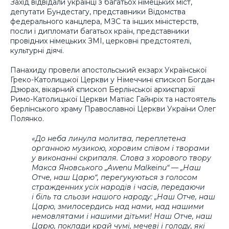
Захід відвідали українці з багатьох німецьких міст,
депутати Бундестагу, представники Відомства
федерального канцлера, МЗС та інших міністерств,
посли і дипломати багатьох країн, представники
провідних німецьких ЗМІ, церковні предстоятелі,
культурні діячі.
Панахиду провели апостольський екзарх Української
Греко-Католицької Церкви у Німеччині єпископ Богдан
Дзюрах, вікарний єпископ Берлінської архиєпархії
Римо-Католицької Церкви Матіас Гайнріх та настоятель
берлінського храму Православної Церкви України Олег
Полянко.
«До неба линула молитва, переплетена
органною музикою, хоровим співом і творами
у виконанні скрипаля. Слова з хорового твору
Макса Яновського „Awenu Malkeinu“ — „Наш
Отче, наш Царю“, перегукуються з голосом
стражденних усіх народів і часів, передаючи
і біль та сльози нашого народу: „Наш Отче, наш
Царю, змилосердись над нами, над нашими
немовлятами і нашими дітьми! Наш Отче, наш
Царю, поклади край чумі, мечеві і голоду, які