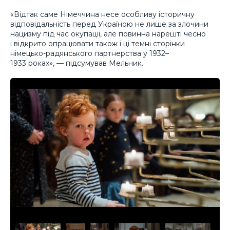
«Відтак саме Німеччина несе особливу історичну
відповідальність перед Україною не лише за злочини
нацизму під час окупації, але повинна нарешті чесно
і відкрито опрацювати також і ці темні сторінки
німецько-радянського партнерства у 1932–
1933 роках», — підсумував Мельник.