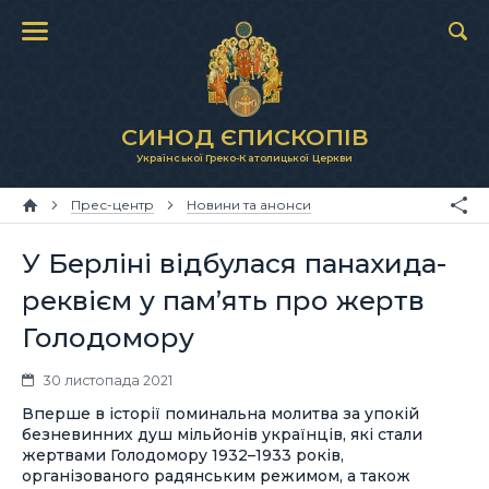
СИНОД ЄПИСКОПІВ
Української Греко-Католицької Церкви
Прес-центр
Новини та анонси
У Берліні відбулася панахида-
реквієм у пам’ять про жертв
Голодомору
30 листопада 2021
Вперше в історії поминальна молитва за упокій
безневинних душ мільйонів українців, які стали
жертвами Голодомору 1932–1933 років,
організованого радянським режимом, а також