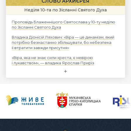
СЛОВО АРХИЄРЕЯ
Неділя 10-та по Зісланні Святого Духа
Проповідь Блаженнішого Святослава у 10-ту неділю
по Зісланні Святого Духа
Владика Діонісій Ляхович: «Віра — це динамізм, який
потрібно безнастанно збільшувати, бо небезпека
її втратити завжди присутня»
«Віра, яка не знає сили хреста, є невірою
і лукавством», — владика Ярослав Приріз