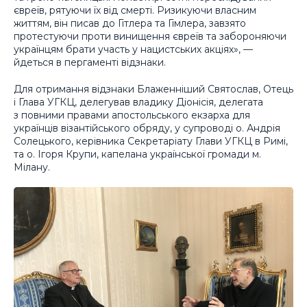
євреїв, рятуючи їх від смерті. Ризикуючи власним
життям, він писав до Гітлера та Гімлера, завзято
протестуючи проти винищення євреїв та забороняючи
українцям брати участь у нацистських акціях», —
йдеться в пергаменті відзнаки.
Для отримання відзнаки Блаженніший Святослав, Отець
і Глава УГКЦ, делегував владику Діонісія, делегата
з повними правами апостольського екзарха для
українців візантійського обряду, у супроводі о. Андрія
Солецького, керівника Секретаріату Глави УГКЦ в Римі,
та о. Ігоря Крупи, капелана української громади м.
Мілану.