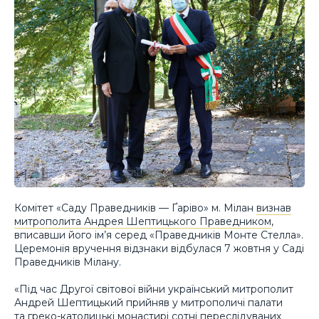
Комітет «Саду Праведників — Ґаріво» м. Мілан
визнав
митрополита Андрея Шептицького Праведником
,
вписавши його ім’я серед «Праведників Монте Стелла».
Церемонія вручення відзнаки відбулася 7 жовтня у Саді
Праведників Мілану.
«Під час Другої світової війни український митрополит
Андрей Шептицький прийняв у митрополичі палати
та греко-католицькі монастирі сотні переслідуваних