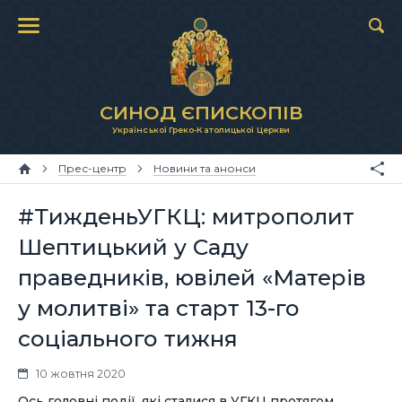
СИНОД ЄПИСКОПІВ
Української Греко-Католицької Церкви
Прес-центр
Новини та анонси
#ТижденьУГКЦ: митрополит
Шептицький у Саду
праведників, ювілей «Матерів
у молитві» та старт 13-го
соціального тижня
10 жовтня 2020
Ось головні події, які сталися в УГКЦ протягом