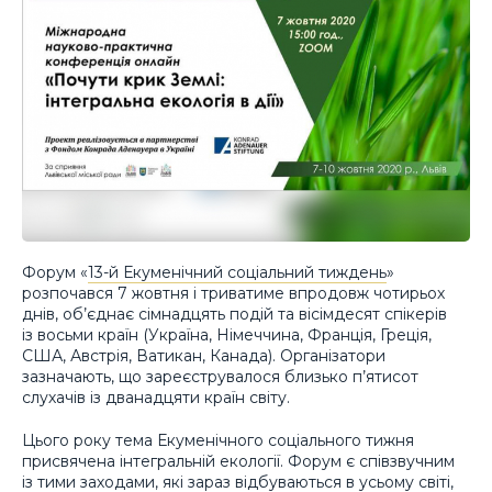
Форум «
13-й Екуменічний соціальний тиждень
»
розпочався 7 жовтня і триватиме впродовж чотирьох
днів, об’єднає сімнадцять подій та вісімдесят спікерів
із восьми країн (Україна, Німеччина, Франція, Греція,
США, Австрія, Ватикан, Канада). Організатори
зазначають, що зареєструвалося близько п’ятисот
слухачів із дванадцяти країн світу.
Цього року тема Екуменічного соціального тижня
присвячена інтегральній екології. Форум є співзвучним
із тими заходами, які зараз відбуваються в усьому світі,