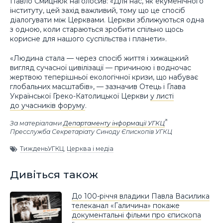
Павло Смицнюк наголосив: «Для нас, як екуменічного
інституту, цей захід важливий, тому що це спосіб
діалогувати між Церквами. Церкви зближуються одна
з одною, коли стараються зробити спільно щось
корисне для нашого суспільства і планети».
«Людина стала — через спосіб життя і хижацький
вигляд сучасної цивілізації — причиною і водночас
жертвою теперішньої екологічної кризи, що набуває
глобальних масштабів», — зазначив Отець і Глава
Української Греко-Католицької Церкви
у листі
до учасників форуму
.
За матеріалами
Департаменту інформації УГКЦ
Пресслужба Секретаріату Синоду Єпископів УГКЦ
ТижденьУГКЦ
,
Церква і медіа
Дивіться також
До 100-річчя владики Павла Василика
телеканал «Галичина» покаже
документальні фільми про єпископа