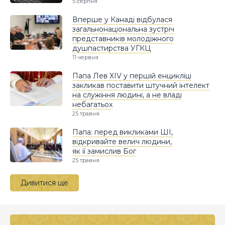
5 серпня
Вперше у Канаді відбулася
загальнонаціональна зустріч
представників молодіжного
душпастирства УГКЦ
11 червня
Папа Лев XIV у першій енцикліці
закликав поставити штучний інтелект
на служіння людині, а не владі
небагатьох
25 травня
Папа: перед викликами ШІ,
відкривайте велич людини,
як її замислив Бог
25 травня
Дивитися ще