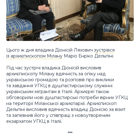
Цього ж дня владика Діонісій Ляхович
зустрівся
із архиєпископом Мілану
Маріо Енріко Дельпіні.
Під час зустрічі владика Діонісій висловив
архиєпископу Мілану вдячність за опіку над
українською громадою та розповів про виклики
та завдання УГКЦ в душпастирському служінні
українським мігрантам в Італії. Архиєреї також
обговорили нові душпастирські потреби вірних УГКЦ
на території Міланської архиєпархії. Архиєпископ
Дельпіні висловив вдячність владиці Діонісію за візит
та запевнив його у співпраці з новоутвореним
екзархатом УГКЦ в Італії.
***