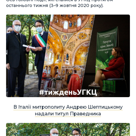
останнього тижня (3–9 жовтня 2020 року).
В Італії митрополиту Андрею Шептицькому
надали титул Праведника