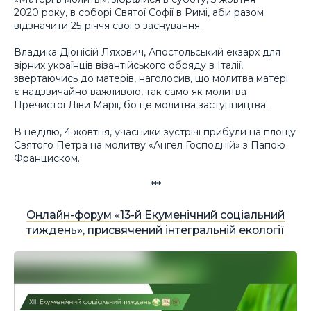
2020 року, в соборі Святої Софії в Римі, аби разом
відзначити 25-річчя свого заснування.
Владика Діонісій Ляхович, Апостольський екзарх для
вірних українців візантійського обряду в Італії,
звертаючись до матерів, наголосив, що молитва матері
є надзвичайно важливою, так само як молитва
Пречистої Діви Марії, бо це молитва заступництва.
В неділю, 4 жовтня, учасники зустрічі прибули на площу
Святого Петра на молитву «Ангел Господній» з Папою
Франциском.
***
Онлайн-форум «13-й Екуменічний соціальний
тиждень», присвячений інтегральній екології