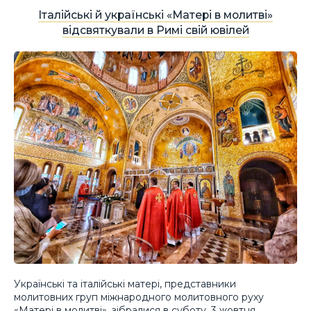
Італійські й українські «Матері в молитві»
відсвяткували в Римі свій ювілей
Українські та італійські матері, представники
молитовних груп міжнародного молитовного руху
«Матері в молитві», зібралися в суботу, 3 жовтня