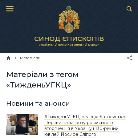
СИНОД ЄПИСКОПІВ
Української Греко-Католицької Церкви
Матеріали
Матеріали з тегом
«ТижденьУГКЦ»
Новини та анонси
#ТижденьУГКЦ: реакція Католицької
Церкви на загрозу російського
вторгнення в Україну і 130-річний
ювілей Йосифа Сліпого