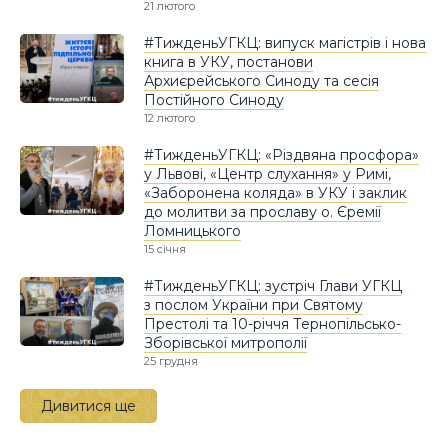
21 лютого
#ТижденьУГКЦ: випуск магістрів і нова
книга в УКУ, постанови
Архиєрейського Синоду та сесія
Постійного Синоду
12 лютого
#ТижденьУГКЦ: «Різдвяна просфора»
у Львові, «Центр слухання» у Римі,
«Заборонена коляда» в УКУ і заклик
до молитви за прославу о. Єремії
Ломницького
15 січня
#ТижденьУГКЦ: зустріч Глави УГКЦ
з послом України при Святому
Престолі та 10-річчя Тернопільсько-
Зборівської митрополії
25 грудня
Дивитися ще