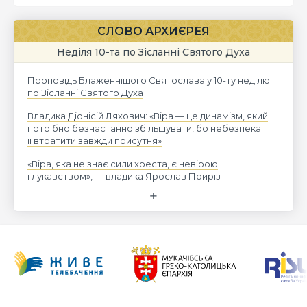
СЛОВО АРХИЄРЕЯ
Неділя 10-та по Зісланні Святого Духа
Проповідь Блаженнішого Святослава у 10-ту неділю
по Зісланні Святого Духа
Владика Діонісій Ляхович: «Віра — це динамізм, який
потрібно безнастанно збільшувати, бо небезпека
її втратити завжди присутня»
«Віра, яка не знає сили хреста, є невірою
і лукавством», — владика Ярослав Приріз