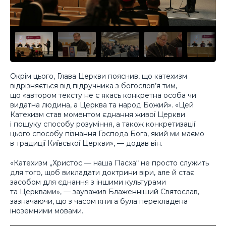
Окрім цього, Глава Церкви пояснив, що катехизм
відрізняється від підручника з богослов’я тим,
що «автором тексту не є якась конкретна особа чи
видатна людина, а Церква та народ Божий». «Цей
Катехизм став моментом єднання живої Церкви
і пошуку способу розуміння, а також конкретизації
цього способу пізнання Господа Бога, який ми маємо
в традиції Київської Церкви», — додав він.
«Катехизм „Христос — наша Пасха“ не просто служить
для того, щоб викладати доктрини віри, але й стає
засобом для єднання з іншими культурами
та Церквами», — зауважив Блаженніший Святослав,
зазначаючи, що з часом книга була перекладена
іноземними мовами.