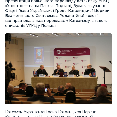
презентація польського перекладу Катехизму УГКЦ
«Христос — наша Пасха». Подія відбулася за участю
Отця і Глави Української Греко-Католицької Церкви
Блаженнішого Святослава, Редакційної колегії,
що працювала над перекладом Катехизму, а також
єпископів УГКЦ у Польщі.
Катехизм Української Греко-Католицької Церкви
«Христос — наша Пасха» був вперше виданий