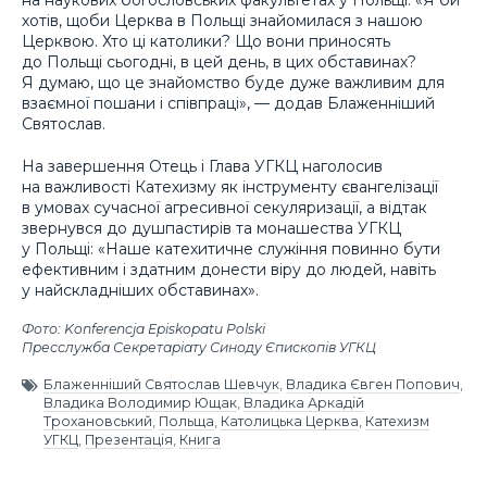
на наукових богословських факультетах у Польщі. «Я би
хотів, щоби Церква в Польщі знайомилася з нашою
Церквою. Хто ці католики? Що вони приносять
до Польщі сьогодні, в цей день, в цих обставинах?
Я думаю, що це знайомство буде дуже важливим для
взаємної пошани і співпраці», — додав Блаженніший
Святослав.
На завершення Отець і Глава УГКЦ наголосив
на важливості Катехизму як інструменту євангелізації
в умовах сучасної агресивної секуляризації, а відтак
звернувся до душпастирів та монашества УГКЦ
у Польщі: «Наше катехитичне служіння повинно бути
ефективним і здатним донести віру до людей, навіть
у найскладніших обставинах».
Фото: Konferencja Episkopatu Polski
Пресслужба Секретаріату Синоду Єпископів УГКЦ
Блаженніший Святослав Шевчук
,
Владика Євген Попович
,
Владика Володимир Ющак
,
Владика Аркадій
Трохановський
,
Польща
,
Католицька Церква
,
Катехизм
УГКЦ
,
Презентація
,
Книга