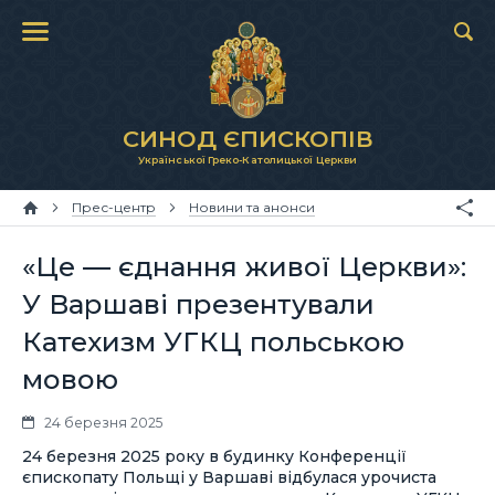
СИНОД ЄПИСКОПІВ
Української Греко-Католицької Церкви
Прес-центр
Новини та анонси
«Це — єднання живої Церкви»:
У Варшаві презентували
Катехизм УГКЦ польською
мовою
24 березня 2025
24 березня 2025 року в будинку Конференції
єпископату Польщі у Варшаві відбулася урочиста