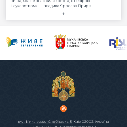
«Віра, яка не знає сили хреста, є невірою
і лукавством», — владика Ярослав Приріз
вул. Микільсько-Слобідська, 5
, Київ 02002, Україна
+380 (44) 541-11-14
,
synod@ugcc.org.ua