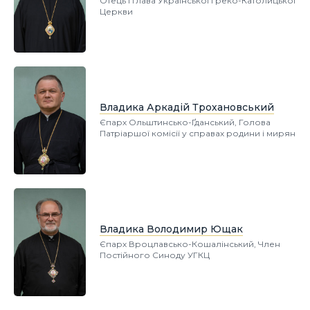
Отець і Глава Української Греко-Католицької
Церкви
Владика Аркадій Трохановський
Єпарх Ольштинсько-Ґданський, Голова
Патріаршої комісії у справах родини і мирян
Владика Володимир Ющак
Єпарх Вроцлавсько-Кошалінський, Член
Постійного Синоду УГКЦ