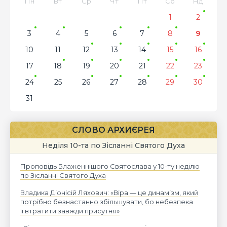
Пн
Вт
Ср
Чт
Пт
Сб
Нд
1
2
3
4
5
6
7
8
9
10
11
12
13
14
15
16
17
18
19
20
21
22
23
24
25
26
27
28
29
30
31
СЛОВО АРХИЄРЕЯ
Неділя 10-та по Зісланні Святого Духа
Проповідь Блаженнішого Святослава у 10-ту неділю
по Зісланні Святого Духа
Владика Діонісій Ляхович: «Віра — це динамізм, який
потрібно безнастанно збільшувати, бо небезпека
її втратити завжди присутня»