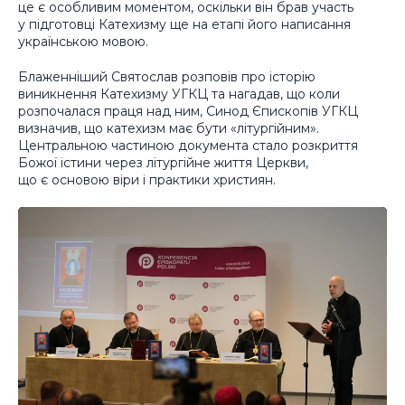
це є особливим моментом, оскільки він брав участь
у підготовці Катехизму ще на етапі його написання
українською мовою.
Блаженніший Святослав розповів про історію
виникнення Катехизму УГКЦ та нагадав, що коли
розпочалася праця над ним, Синод Єпископів УГКЦ
визначив, що катехизм має бути «літургійним».
Центральною частиною документа стало розкриття
Божої істини через літургійне життя Церкви,
що є основою віри і практики християн.