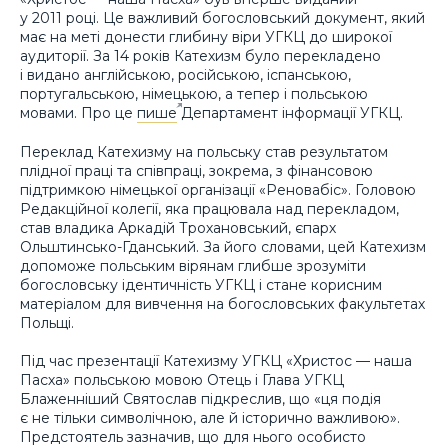
у 2011 році. Це важливий богословський документ, який
має на меті донести глибину віри УГКЦ до широкої
аудиторії. За 14 років Катехизм було перекладено
і видано англійською, російською, іспанською,
португальською, німецькою, а тепер і польською
мовами. Про це
пише
Департамент інформації УГКЦ.
Переклад Катехизму на польську став результатом
плідної праці та співпраці, зокрема, з фінансовою
підтримкою німецької організації «Реновабіс». Головою
Редакційної колегії, яка працювала над перекладом,
став владика Аркадій Трохановський, єпарх
Ольштинсько-Гданський. За його словами, цей Катехизм
допоможе польським вірянам глибше зрозуміти
богословську ідентичність УГКЦ і стане корисним
матеріалом для вивчення на богословських факультетах
Польщі.
Під час презентації Катехизму УГКЦ «Христос — наша
Пасха» польською мовою Отець і Глава УГКЦ
Блаженніший Святослав підкреслив, що «ця подія
є не тільки символічною, але й історично важливою».
Предстоятель зазначив, що для нього особисто