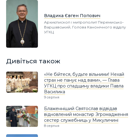
Владика Євген Попович
Архиєпископ і митрополит Перемисько-
Варшавський, Голова Канонічного відділу
УГКЦ
Дивіться також
«Не бійтеся, будьте вільними! Нехай
страх не панує над вами», — Глава
УГКЦ про спадщину владики Павла
Василика
9 серпня
Блаженніший Святослав відвідав
відновлений монастир Згромадження
сестер служебниць у Микуличині
8 серпня