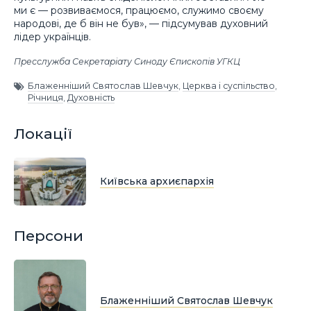
ми є — розвиваємося, працюємо, служимо своєму
народові, де б він не був», — підсумував духовний
лідер українців.
Пресслужба Секретаріату Синоду Єпископів УГКЦ
Блаженніший Святослав Шевчук
,
Церква і суспільство
,
Річниця
,
Духовність
Локації
Київська архиєпархія
Персони
Блаженніший Святослав Шевчук