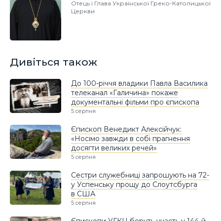
Отець і Глава Української Греко-Католицької
Церкви
Дивіться також
До 100-річчя владики Павла Василика
телеканал «Галичина» покаже
документальні фільми про єпископа
5 серпня
Єпископ Венедикт Алексійчук:
«Носімо завжди в собі прагнення
досягти великих речей»
5 серпня
Сестри служебниці запрошують на 72-
у Успенську прощу до Слоутсбурга
в США
5 серпня
Єпископи УГКЦ беруть участь у 144-й