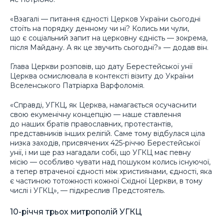
«Взагалі — питання єдності Церков України сьогодні
стоїть на порядку денному чи ні? Колись ми чули,
що є соціальний запит на церковну єдність — зокрема,
після Майдану. А як це звучить сьогодні?» — додав він.
Глава Церкви розповів, що дату Берестейської унії
Церква осмислювала в контексті візиту до України
Вселенського Патріарха Варфоломія.
«Справді, УГКЦ, як Церква, намагається осучаснити
свою екуменічну концепцію — наше ставлення
до наших братів православних, протестантів,
представників інших релігій. Саме тому відбулася ціла
низка заходів, присвячених 425-річчю Берестейської
унії, і ми ще раз нагадали собі, що УГКЦ має певну
місію — особливо чувати над пошуком колись існуючої,
а тепер втраченої єдності між християнами, єдності, яка
є частиною тотожності кожної Східної Церкви, в тому
числі і УГКЦ», — підкреслив Предстоятель.
10-річчя трьох митрополій УГКЦ