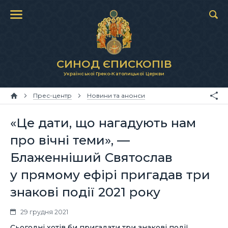
СИНОД ЄПИСКОПІВ
Української Греко-Католицької Церкви
Прес-центр
Новини та анонси
«Це дати, що нагадують нам
про вічні теми», —
Блаженніший Святослав
у прямому ефірі пригадав три
знакові події 2021 року
29 грудня 2021
Сьогодні хотів би пригадати три знакові події