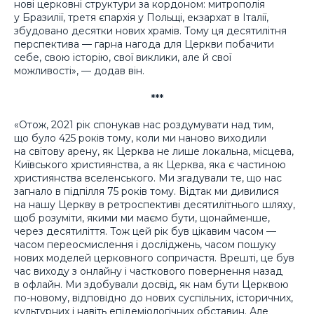
нові церковні структури за кордоном: митрополія
у Бразилії, третя єпархія у Польщі, екзархат в Італії,
збудовано десятки нових храмів. Тому ця десятилітня
перспектива — гарна нагода для Церкви побачити
себе, свою історію, свої виклики, але й свої
можливості», — додав він.
***
«Отож, 2021 рік спонукав нас роздумувати над тим,
що було 425 років тому, коли ми наново виходили
на світову арену, як Церква не лише локальна, місцева,
Київського християнства, а як Церква, яка є частиною
християнства вселенського. Ми згадували те, що нас
загнало в підпілля 75 років тому. Відтак ми дивилися
на нашу Церкву в ретроспективі десятилітнього шляху,
щоб розуміти, якими ми маємо бути, щонайменше,
через десятиліття. Тож цей рік був цікавим часом —
часом переосмислення і досліджень, часом пошуку
нових моделей церковного сопричастя. Врешті, це був
час виходу з онлайну і часткового повернення назад
в офлайн. Ми здобували досвід, як нам бути Церквою
по-новому, відповідно до нових суспільних, історичних,
культурних і навіть епідеміологічних обставин. Але