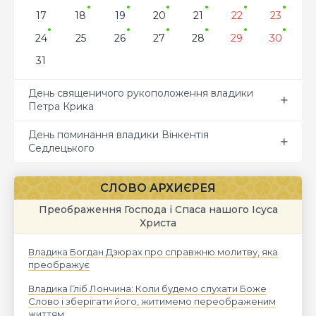
17
18
19
20
21
22
23
24
25
26
27
28
29
30
31
День священичого рукоположення владики
Петра Крика
День поминання владики Вінкентія
Седлецького
СЛОВО АРХИЄРЕЯ
Преображення Господа і Спаса нашого Ісуса
Христа
Владика Богдан Дзюрах про справжню молитву, яка
преображує
Владика Гліб Лончина: Коли будемо слухати Боже
Слово і зберігати його, житимемо переображеним
життям