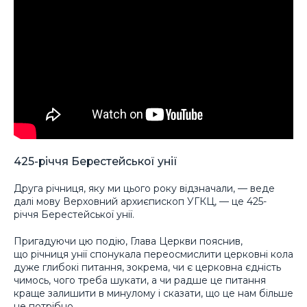
425-річчя Берестейської унії
Друга річниця, яку ми цього року відзначали, — веде
далі мову Верховний архиєпископ УГКЦ, — це 425-
річчя Берестейської унії.
Пригадуючи цю подію, Глава Церкви пояснив,
що річниця унії спонукала переосмислити церковні кола
дуже глибокі питання, зокрема, чи є церковна єдність
чимось, чого треба шукати, а чи радше це питання
краще залишити в минулому і сказати, що це нам більше
не потрібно.