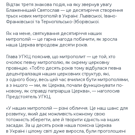
Відтак третя знакова подія, на яку звернув увагу
Блаженніший Святослав — це десятиріччя створення
трьох нових митрополій в Україні: Львівської, Івано-
Франківської та Тернопільсько-Зборівської.
Як на мене, святкування десятиріччя наших
митрополій — це гарна нагода побачити, як зросла
наша Церква впродовж десяти років.
Глава УГКЦ пояснив, що митрополит — це той, хто
очолює певну митрополію, як окрему церковну
провінцію. «Тобто десять років тому відбулася певна
децентралізація наших церковних структур, які,
з одного боку, весь цей час вчилися бути митрополіями,
а з іншого — ми, як Церква, почали функціонувати по-
новому, як справді патріарша Церква», — наголосив
Предстоятель УГКЦ.
«У наших митрополій — різні обличчя. Це наш шанс для
розвитку, який дає можливість кожному свою
тотожність зберегти, але й творити єдність на інших
засадах. За ці десять років наша помісна Церква
в Україні і цілому світі дуже виросла, були проголошені