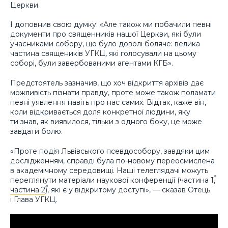
Церкви.
І доповнив свою думку: «Але також ми побачили певні
документи про священників нашої Церкви, які були
учасниками собору, що було доволі боляче: велика
частина священиків УГКЦ, які голосували на цьому
соборі, були завербованими агентами КГБ».
Предстоятель зазначив, що хоч відкриття архівів дає
можливість пізнати правду, проте може також поламати
певні уявлення навіть про нас самих. Відтак, каже він,
коли відкривається доля конкретної людини, яку
ти знав, як виявилося, тільки з одного боку, це може
завдати болю.
«Проте подія Львівського псевдособору, завдяки цим
дослідженням, справді була по-новому переосмислена
в академічному середовищі. Наші телеглядачі можуть
переглянути матеріали наукової конференції (
частина 1
,
частина 2
), які є у відкритому доступі», — сказав Отець
і Глава УГКЦ.