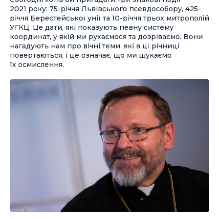
2021 року: 75-річчя Львівського псевдособору, 425-
річчя Берестейської унії та 10-річчя трьох митрополій
УГКЦ. Це дати, які показують певну систему
координат, у якій ми рухаємося та дозріваємо. Вони
нагадують нам про вічні теми, які в ці річниці
повертаються, і це означає, що ми шукаємо
їх осмислення.