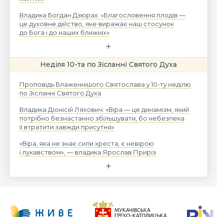
Владика Богдан Дзюрах: «Благословення плодів —
це духовне дійство, яке виражає наш стосунок
до Бога і до наших ближніх»
Неділя 10-та по Зісланні Святого Духа
Проповідь Блаженнішого Святослава у 10-ту неділю
по Зісланні Святого Духа
Владика Діонісій Ляхович: «Віра — це динамізм, який
потрібно безнастанно збільшувати, бо небезпека
її втратити завжди присутня»
«Віра, яка не знає сили хреста, є невірою
і лукавством», — владика Ярослав Приріз