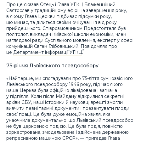
Про це сказав Отець і Глава УГКЦ Блаженніший
Святослав у традиційному ефірі на завершення року,
в якому Глава Церкви підбиває підсумки року,
що минає, та ділиться своїми очікування від року
прийдешнього. Співрозмовником Предстоятеля був
політолог, викладач Київської школи економіки, член
наглядової ради Суспільного мовлення, експерт у сфері
комунікацій Євген Глібовицький. Повідомляє про
це
Департамент інформації УГКЦ
.
75-річчя Львівського псевдособору
«Найперше, ми спогадували про 75-ліття сумнозвісного
Львівського псевдособору 1946 року, під час якого
наша Церква була офіційно ліквідована і загнана
у підпілля. Коли після Майдану відкрилися секретні
архіви СБУ, наші історики й науковці врешті змогли
вивчити певні таємні документи і презентувати плоди
своєї праці. Це була дуже емоційна хвиля, яка
унаочнила документально, що Львівський псевдособор
не був церковною подією. Це була подія, повністю
зоркестрована, змодельована і здійснена державною
репресивною машиною СРСР», — пригадав Глава