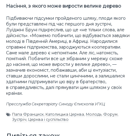
Насіння, з якого може вирости велике дерево
Підбиваючи підсумки пройденого шляху, плоди якого
були представлені під час першого дня зустрічі,
Луїджіні Бруні підкреслив, що це «не тільки слова, але
дійсність». «Можемо побачити, що відбувається завдяки
молоді в Південній Америці, в Африці. Народилися
справжні підприємства, зароджуються кооперативи.
Саме мале дерево є непомітним. Але ліс, натомість,
помітний. Побачити все це зібраним у мережу схоже
до насіння, що може вирости у велике дерево», —
зазначив економіст, побажавши, аби ці ентузіасти,
ставши дорослими, не стали цинічними, а залишалися
здатними підтримувати цю віру в братерство,
в справедливість, далі прямувати цим шляхом у своїх
країнах.
Пресслужба Секретаріату Синоду Єпископів УГКЦ
Папа Франциск
,
Католицька Церква
,
Молодь
,
Форум
,
Зустріч
,
Церква і суспільство
Дивіться також