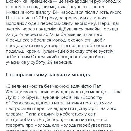
Економіка Франциска — це міжнародний рух молодих
економістів і підприємців, які залучені в процес
інклюзивного діалогу. Він народився після листа, якого
Папа написав 2019 року, запрошуючи активних
молодих людей переосмислити економіку. Перші дві
зустрічі через пандемію відбувалися онлайн, і ось від
22 до 24 вересня 2022 на батьківщині святого
Франциска зібралися молоді економісти, щоби
представити плоди трирічної праці та обговорити
подальші кроки. Кульмінацією заходу стане зустріч
зі Святішим Отцем, який приєднається до його
учасників у суботу, 24 вересня.
По-справжньому залучати молодь
«З величезною та безмежною вдячністю Папі
Францискові за виявлену довіру до цієї молоді», — так
Луїджіно Бруні, науковий керівник «Economy
of Francesco», відповів на запитання про те, з яким
настроєм він пережив відкриття цієї зустрічі. За його
словами, Папа є одним із небагатьох у світі,
що це робить. «У дійсності, — пояснив він, — всі
говорять про молодь, але молодь перебуває поза
впливовими місцями в сьогоднішньому суспільстві».