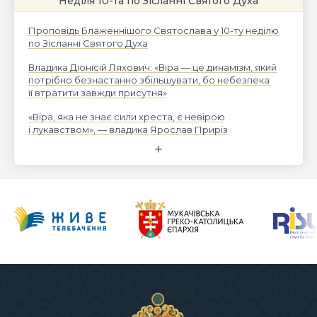
Неділя 10-та по Зісланні Святого Духа
Проповідь Блаженнішого Святослава у 10-ту неділю
по Зісланні Святого Духа
Владика Діонісій Ляхович: «Віра — це динамізм, який
потрібно безнастанно збільшувати, бо небезпека
її втратити завжди присутня»
«Віра, яка не знає сили хреста, є невірою
і лукавством», — владика Ярослав Приріз