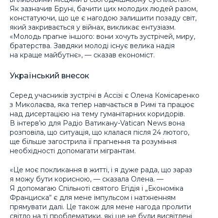
Як зазначив Бруні, бачити цих молодих людей разом,
констатуючи, що це є нагодою залишити позаду світ,
який закривається у війнах, викликає ентузіазм.
«Молодь прагне іншого: вони хочуть зустрічей, миру,
братерства. Завдяки молоді існує велика надія
на краще майбутнє», — сказав економіст.
Український внесок
Серед учасників зустрічі в Ассізі є Олена Комісаренко
з Миколаєва, яка тепер навчається в Римі та працює
над дисертацією на тему гуманітарних коридорів.
В інтерв’ю для Радіо Ватикану-Vatican News вона
розповіла, що ситуація, що клалася після 24 лютого,
ще більше загострила її прагнення та розуміння
необхідності допомагати мігрантам.
«Це моє покликання в житті, і я дуже рада, що зараз
я можу бути корисною, — сказала Олена. —
Я допомагаю Спільноті святого Егідія і „Економіка
Франциска“ є для мене імпульсом і натхненням
прямувати далі. Це також для мене нагода пролити
світло на ті проблематики, які ще не були висвітлені