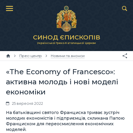
СИНОД ЄПИСКОПІВ
Української Греко-Католицької Церкви
Прес-центр
Новини та анонси
«The Economy of Francesco»:
активна молодь і нові моделі
економіки
25 вересня 2022
На батьківщині святого Франциска триває зустріч
молодих економістів і підприємців, скликана Папою
Франциском для переосмислення економічних
моделей.