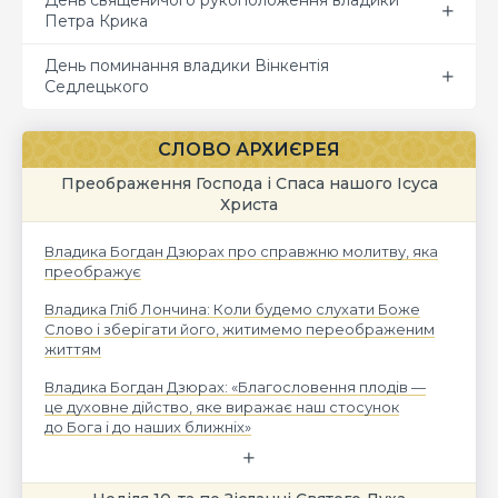
День священичого рукоположення владики
Петра Крика
День поминання владики Вінкентія
Седлецького
СЛОВО АРХИЄРЕЯ
Преображення Господа і Спаса нашого Ісуса
Христа
Владика Богдан Дзюрах про справжню молитву, яка
преображує
Владика Гліб Лончина: Коли будемо слухати Боже
Слово і зберігати його, житимемо переображеним
життям
Владика Богдан Дзюрах: «Благословення плодів —
це духовне дійство, яке виражає наш стосунок
до Бога і до наших ближніх»