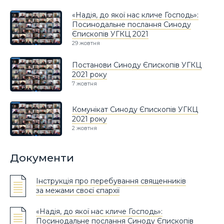
«Надія, до якої нас кличе Господь»:
Посинодальне послання Синоду
Єпископів УГКЦ 2021
29 жовтня
Постанови Синоду Єпископів УГКЦ
2021 року
7 жовтня
Комунікат Синоду Єпископів УГКЦ
2021 року
2 жовтня
Документи
Інструкція про перебування священників
за межами своєї єпархії
«Надія, до якої нас кличе Господь»:
Посинодальне послання Синоду Єпископів