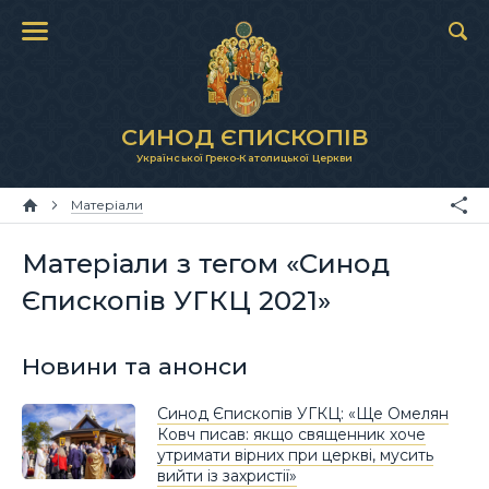
СИНОД ЄПИСКОПІВ
Української Греко-Католицької Церкви
Матеріали
Матеріали з тегом «Синод
Єпископів УГКЦ 2021»
Новини та анонси
Синод Єпископів УГКЦ: «Ще Омелян
Ковч писав: якщо священник хоче
утримати вірних при церкві, мусить
вийти із захристії»