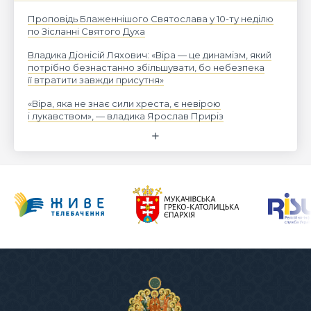
Проповідь Блаженнішого Святослава у 10-ту неділю
по Зісланні Святого Духа
Владика Діонісій Ляхович: «Віра — це динамізм, який
потрібно безнастанно збільшувати, бо небезпека
її втратити завжди присутня»
«Віра, яка не знає сили хреста, є невірою
і лукавством», — владика Ярослав Приріз