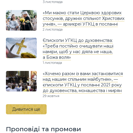
3 листопада
«Ми маємо стати Церквою здорових
стосунків, дружніх спільнот Христових
учнів», — архиєреї УГКЦ в посланні
2 листопада
Єпископи УГКЦ до духовенства:
«Треба постійно очищувати наші
наміри, щоб у нас діяла не наша,
а Божа воля»
1 листопада
«Хочемо разом із вами застановитися
над нашим спільним майбутнім», —
єпископи УГКЦ у посланні 2021 року
до духовенства, монашества і мирян
29 жовтня
Дивитися ще
Проповіді та промови