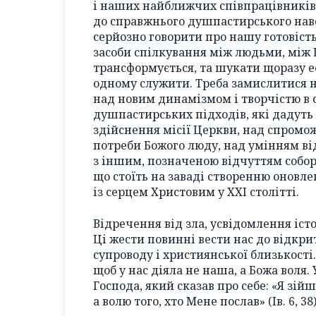
і наших найближчих співпрацівників,
до справжнього душпастирського наве
серйозно говорити про нашу готовіст
засоби спілкування між людьми, між 
трансформується, та шукати щоразу е
одному служити. Треба замислитися 
над новим динамізмом і творчістю в 
душпастирських підходів, які дадуть
здійснення місії Церкви, над спромож
потреби Божого люду, над умінням ві
з іншим, позначеною відчуттям соборн
що стоїть на заваді створенню оновле
із серцем Христовим у ХХІ столітті.
Відречення від зла, усвідомлення іс
Ці жести повинні вести нас до відкри
супроводу і християнської близькості
щоб у нас діяла не наша, а Божа воля
Господа, який сказав про себе: «Я зій
а волю того, хто Мене послав» (Ів. 6, 38)