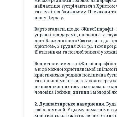
ми зосередилися головно на парафіяль
найчастіше зустрічаються з Христом 
та служіння ближньому. Плекаючи та
нашу Церкву.
Варто згадати, що до «Живої парафії»
управління дарами, плекання та служі
лист Блаженнішого Святослава до вір
Христом», 2 грудня 2011 р.). Тож про
її втіленням та поглибленням у кожні
Водночас елементи «Живої парафії» тр
а й до кожної християнської спільноти
християнська родина покликана бути
та спільної молитви, а також осеред
це покликання стосується кожного хр
чоловіка і жінки, дитини і молодої л
2. Душпастирське навернення.
Будь-
своїх немочей. У цьому немає нічого
християнського життя, ще до того як