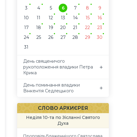
3
4
5
6
7
8
9
10
11
12
13
14
15
16
17
18
19
20
21
22
23
24
25
26
27
28
29
30
31
День священичого
рукоположення владики Петра
Крика
День поминання владики
Вінкентія Седлецького
СЛОВО АРХИЄРЕЯ
Неділя 10-та по Зісланні Святого
Духа
Проповідь Блаженнішого Святослава