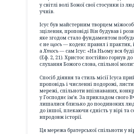
у світлі волі Божої свої стосунки із л
учнів.
Ісус був майстерним творцем міжособо
зцілення, проповіді Він будував і роз
яке згодом стало фундаментом побуд
є не
щось
— кодекс правил і практик, 
а
Хтось
— сам Ісус: «На Ньому вся буд
(Еф. 2, 21). Христос постійно горнув д
слухання Божого слова, спільної моли
Спосіб діяння та стиль місії Ісуса пр
проповідь і численні подорожі, листи
мережі, спільноти впізнаваних, конкр
у Господнє ім’я. За прикладом свого 
лишалися близько до поодиноких люде
до іншої, плекаючи єдність у вірі та с
впродовж історії.
Ця мережа братерської спільноти у вір