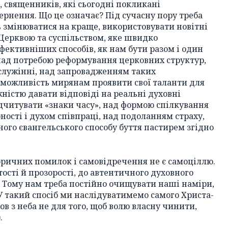
 священників, які сьогодні покликані
рнення. Що це означає? Під сучасну пору треба
ь змінюватися на краще, використовувати новітні
Церквою та суспільством, яке швидко
фективніших способів, як нам бути разом і один
над потребою реформування церковних структур,
служінні, над запровадженням таких
 можливість мирянам проявити свої таланти для
ністю давати відповіді на реальні духовні
дчитувати «знаки часу», над формою спілкування
ості і духом співпраці, над подоланням страху,
ного євангельського способу буття пастирем згідно
торичних помилок і самовідречення не є самоціллю.
тості й прозорості, до автентичного духовного
. Тому нам треба постійно очищувати наші наміри,
. У такий спосіб ми наслідуватимемо самого Христа-
шов з неба не для того, щоб волю власну чинити,
.