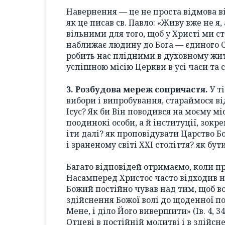
Навернення — це не проста відмова ві
як це писав св. Павло: «Живу вже не я, 
вільними для того, щоб у Христі ми 
наближає людину до Бога — єдиного Св
робить нас плідними в духовному жи
успішною місію Церкви в усі часи та с
3. Розбудова мереж сопричастя.
У т
вибори і випробування, стараймося від
Ісус? Як би Він поводився на моєму м
поодинокі особи, а й інституції, зокр
іти далі? як проповідувати Царство 
і зраненому світі ХХІ століття? як бу
Багато відповідей отримаємо, коли п
Насамперед Христос часто відходив 
Божий постійно чував над тим, щоб в
здійснення Божої волі до щоденної по
Мене, і діло Його вивершити» (Ів. 4, 
Отцеві в постійній молитві і в здійсн