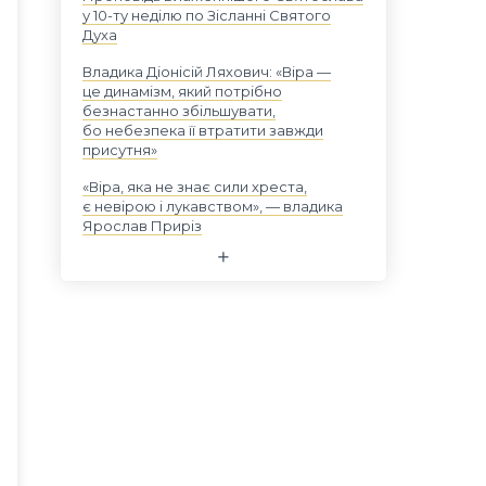
у 10-ту неділю по Зісланні Святого
Духа
Владика Діонісій Ляхович: «Віра —
це динамізм, який потрібно
безнастанно збільшувати,
бо небезпека її втратити завжди
присутня»
«Віра, яка не знає сили хреста,
є невірою і лукавством», — владика
Ярослав Приріз