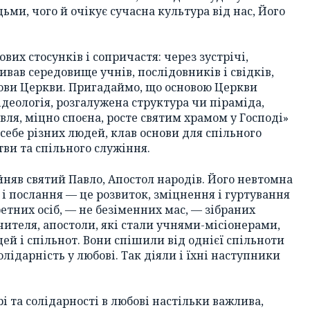
юдьми, чого й очікує сучасна культура від нас, Його
вих стосунків і сопричастя: через зустрічі,
вивав середовище учнів, послідовників і свідків,
ови Церкви. Пригадаймо, що основою Церкви
ідеологія, розгалужена структура чи піраміда,
івля, міцно споєна, росте святим храмом у Господі»
о себе різних людей, клав основи для спільного
тви та спільного служіння.
ийняв святий Павло, Апостол народів. Його невтомна
 і послання — це розвиток, зміцнення і гуртування
етних осіб, — не безіменних мас, — зібраних
Вчителя, апостоли, які стали учнями-місіонерами,
й і спільнот. Вони спішили від однієї спільноти
олідарність у любові. Так діяли і їхні наступники
і та солідарності в любові настільки важлива,