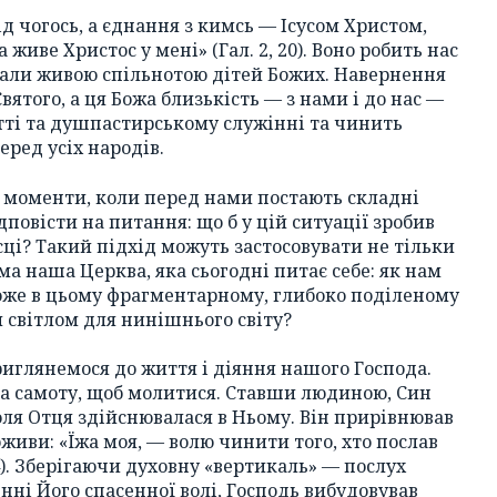
д чогось, а єднання з кимсь — Ісусом Христом,
а живе Христос у мені» (Гал. 2, 20). Воно робить нас
стали живою спільнотою дітей Божих. Навернення
ятого, а ця Божа близькість — з нами і до нас —
тті та душпастирському служінні та чинить
еред усіх народів.
і моменти, коли перед нами постають складні
повісти на питання: що б у цій ситуації зробив
ісці? Такий підхід можуть застосовувати не тільки
ема наша Церква, яка сьогодні питає себе: як нам
Боже в цьому фрагментарному, глибоко поділеному
ти світлом для нинішнього світу?
риглянемося до життя і діяння нашого Господа.
на самоту, щоб молитися. Ставши людиною, Син
оля Отця здійснювалася в Ньому. Він прирівнював
живи: «Їжа моя, — волю чинити того, хто послав
34). Зберігаючи духовну «вертикаль» — послух
енні Його спасенної волі, Господь вибудовував