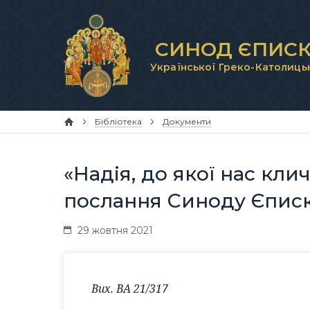
СИНОД ЄПИСК
Української Греко-Католиць
Бібліотека
Документи
«Надія, до якої нас кл
послання Синоду Єписк
29 жовтня 2021
Вих. ВА 21/317