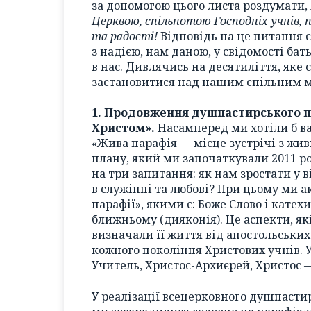
за допомогою цього листа роздумати,
Церквою, спільнотою Господніх учнів, 
та радості!
Відповідь на це питання с
з надією, нам даною, у свідомості бать
в нас. Дивлячись на десятиліття, яке
застановитися над нашим спільним 
1. Продовження душпастирського 
Христом».
Насамперед ми хотіли б в
«Жива парафія — місце зустрічі з жи
плану, який ми започаткували 2011 ро
на три запитання: як нам зростати у в
в служінні та любові? При цьому ми 
парафії», якими є: Боже Слово і катехи
ближньому (дияконія). Це аспекти, я
визначали її життя від апостольських
кожного покоління Христових учнів. 
Учитель, Христос-Архиєрей, Христос —
У реалізації всецерковного душпасти