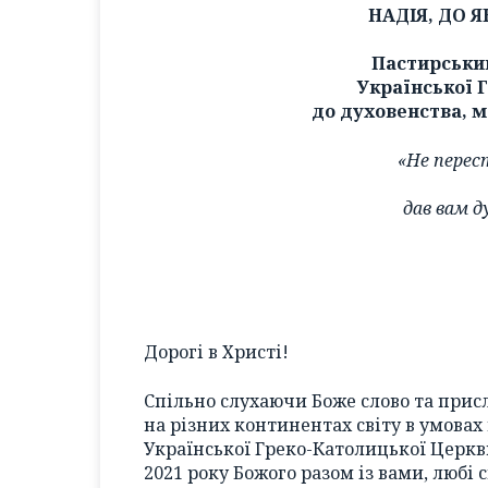
НАДІЯ, ДО 
Пастирськи
Української 
до духовенства, м
«Не перес
дав вам д
Дорогі в Христі!
Спільно слухаючи Боже слово та присл
на різних континентах світу в умовах
Української Греко-Католицької Церкв
2021 року Божого разом із вами, любі