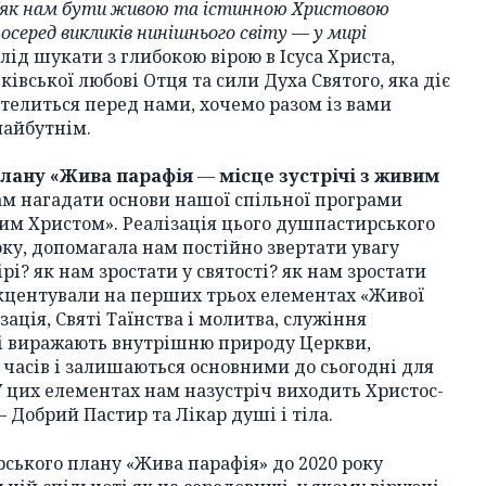
як нам бути живою та істинною Христовою
посеред викликів нинішнього світу
—
у мирі
лід шукати з глибокою вірою в Ісуса Христа,
ківської любові Отця та сили Духа Святого, яка діє
 стелиться перед нами, хочемо разом із вами
майбутнім.
плану «Жива парафія
—
місце зустрічі з живим
ам нагадати основи нашої спільної програми
вим Христом». Реалізація цього душпастирського
ку, допомагала нам постійно звертати увагу
ірі? як нам зростати у святості? як нам зростати
акцентували на перших трьох елементах «Живої
зація, Святі Таїнства і молитва, служіння
кі виражають внутрішню природу Церкви,
 часів і залишаються основними до сьогодні для
У цих елементах нам назустріч виходить Христос-
 Добрий Пастир та Лікар душі і тіла.
рського плану «Жива парафія» до 2020 року