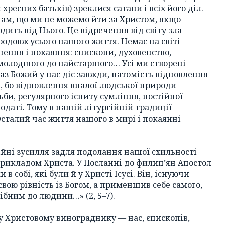
 хресних батьків) зреклися сатани і всіх його діл.
ам, що ми не можемо йти за Христом, якщо
одить від Нього. Це відречення від світу зла
продовж усього нашого життя. Немає на світі
ення і покаяння: єпископи, духовенство,
ймолодшого до найстаршого… Усі ми створені
раз Божий у нас діє завжди, натомість відновлення
, бо відновлення впалої людської природи
ьби, регулярного іспиту сумління, постійної
одаті. Тому в нашій літургійній традиції
Осталий час життя нашого в мирі і покаянні
ійні зусилля задля подолання нашої схильності
прикладом Христа. У Посланні до филип’ян Апостол
в собі, які були й у Христі Ісусі. Він, існуючи
свою рівність із Богом, а применшив себе самого,
бним до людини…» (2, 5–7).
 у Христовому винограднику — нас, єпископів,