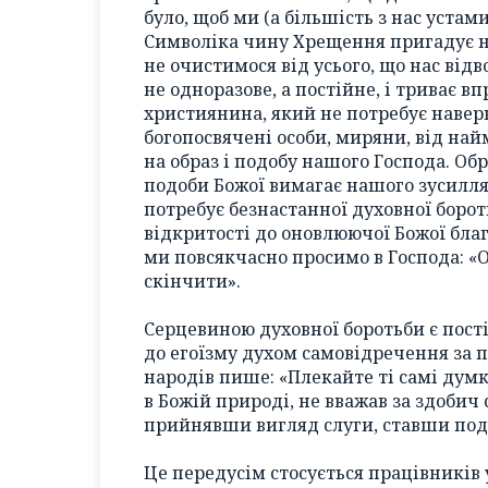
було, щоб ми (а більшість з нас устами
Символіка чину Хрещення пригадує н
не очистимося від усього, що нас відв
не одноразове, а постійне, і триває в
християнина, який не потребує наверн
богопосвячені особи, миряни, від на
на образ і подобу нашого Господа. Об
подоби Божої вимагає нашого зусилля
потребує безнастанної духовної борот
відкритості до оновлюючої Божої благ
ми повсякчасно просимо в Господа: «
скінчити».
Серцевиною духовної боротьби є пост
до егоїзму духом самовідречення за 
народів пише: «Плекайте ті самі думки 
в Божій природі, не вважав за здобич 
прийнявши вигляд слуги, ставши поді
Це передусім стосується працівників