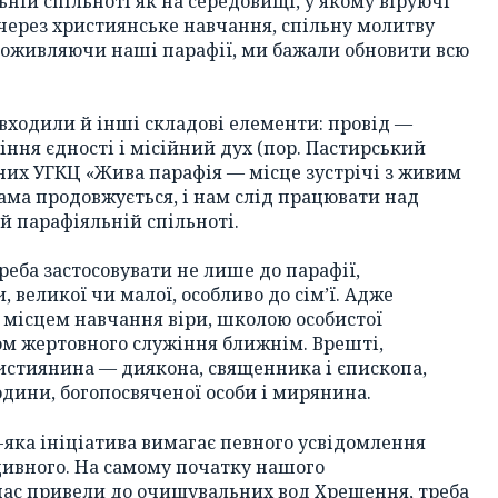
ній спільноті як на середовищі, у якому віруючі
через християнське навчання, спільну молитву
 оживляючи наші парафії, ми бажали обновити всю
 входили й інші складові елементи: провід —
ння єдності і місійний дух (пор. Пастирський
них УГКЦ «Жива парафія — місце зустрічі з живим
грама продовжується, і нам слід працювати над
й парафіяльній спільноті.
еба застосовувати не лише до парафії,
, великої чи малої, особливо до сім’ї. Адже
 місцем навчання віри, школою особистої
ком жертовного служіння ближнім. Врешті,
истиянина — диякона, священника і єпископа,
юдини, богопосвяченої особи і мирянина.
яка ініціатива вимагає певного усвідомлення
 дивного. На самому початку нашого
 нас привели до очищувальних вод Хрещення, треба