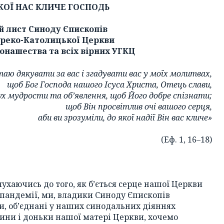
ЯКОЇ НАС КЛИЧЕ ГОСПОДЬ
й лист Синоду Єпископів
Греко-Католицької Церкви
онашества та всіх вірних УГКЦ
таю дякувати за вас і згадувати вас у моїх молитвах,
щоб Бог Господа нашого Ісуса Христа, Отець слави,
ух мудрости та об’явлення, щоб Його добре спізнати;
щоб Він просвітлив очі вашого серця,
аби ви зрозуміли, до якої надії Він вас кличе»
(Еф. 1, 16–18)
ухаючись до того, як б’ється серце нашої Церкви
 пандемії, ми, владики Синоду Єпископів
и, об’єднані у наших синодальних діяннях
 сини і доньки нашої матері Церкви, хочемо