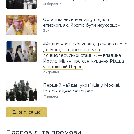
31 березня
Останній висвячений у підпіллі
єпископ, який хотів бути науковцем
3 січня
«Різдво нас виховувало, тримало і вело
до Бога, як царів і пастухів
до вифлеємської стайні», — владика
Йосиф Мілян про святкування Різдва
у підпільній Церкві
25 грудня
Перший майдан українців у Москві.
Історія однієї фотографії
17 вересня
Дивитися ще
Проповіді та промови