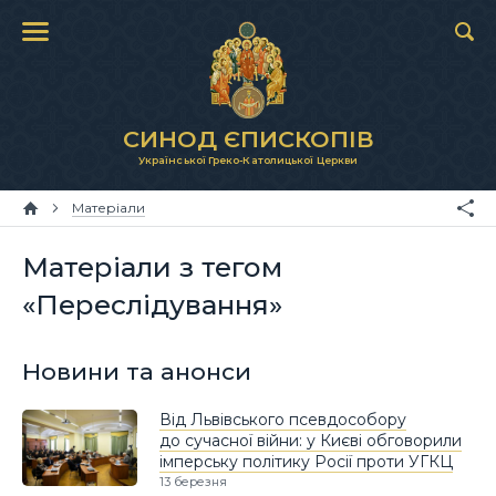
СИНОД ЄПИСКОПІВ
Української Греко-Католицької Церкви
Матеріали
Матеріали з тегом
«Переслідування»
Новини та анонси
Від Львівського псевдособору
до сучасної війни: у Києві обговорили
імперську політику Росії проти УГКЦ
13 березня