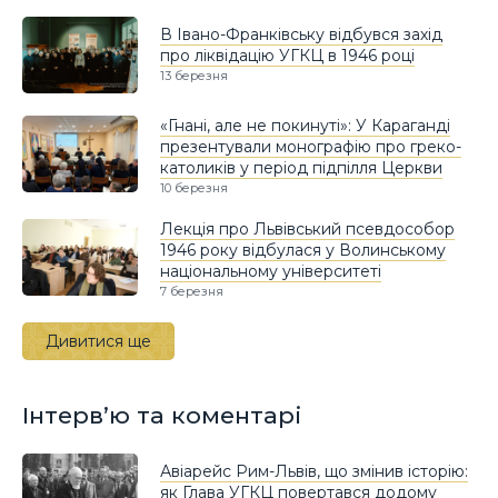
В Івано-Франківську відбувся захід
про ліквідацію УГКЦ в 1946 році
13 березня
«Гнані, але не покинуті»: У Караганді
презентували монографію про греко-
католиків у період підпілля Церкви
10 березня
Лекція про Львівський псевдособор
1946 року відбулася у Волинському
національному університеті
7 березня
Дивитися ще
Інтерв’ю та коментарі
Авіарейс Рим-Львів, що змінив історію:
як Глава УГКЦ повертався додому