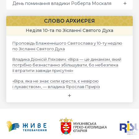
День поминання владики Роберта Москаля
СЛОВО АРХИЄРЕЯ
Неділя 10-та по Зісланні Святого Духа
Проповідь Блаженнішого Святослава у 10-ту неділю
по Зісланні Святого Духа
Владика Діонісій Ляхович: «Віра — це динамізм, який
потрібно безнастанно збільшувати, бо небезпека
її втратити завжди присутня»
«Віра, яка не знає сили хреста, є невірою
і лукавством», — владика Ярослав Приріз