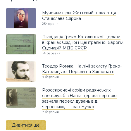
Мученик віри: Життєвий шлях отця
Станіслава Сярока
25 червня
Ліквідація Греко-Католицької Церкви
в країнах Східної і Центральної Європи.
Сценарій МДБ СРСР
14 березня
Теодор Ромжа. На лінії захисту Греко-
Католицької Церкви на Закарпатті
9 березня
Розсекречені архіви радянських
спецслужб: «Наша церква першою
зазнала переслідувань від
червоних», — Іван Бучко
7 березня
Дивитися ще