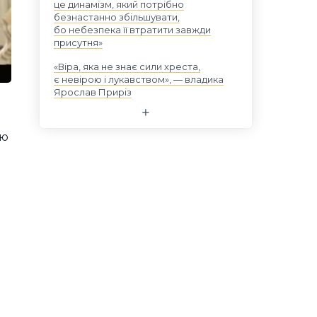
це динамізм, який потрібно
безнастанно збільшувати,
бо небезпека її втратити завжди
присутня»
«Віра, яка не знає сили хреста,
є невірою і лукавством», — владика
Ярослав Приріз
ію