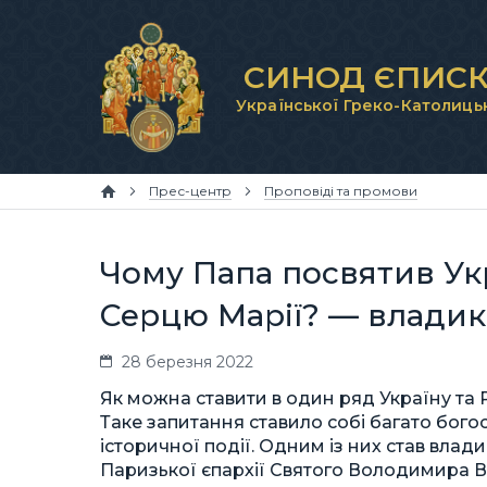
СИНОД ЄПИСК
Української Греко-Католиць
Прес-центр
Проповіді та промови
Чому Папа посвятив Ук
Серцю Марії? — владик
28 березня 2022
Як можна ставити в один ряд Україну та 
Таке запитання ставило собі багато богос
історичної події. Одним із них став влад
Паризької єпархії Святого Володимира В