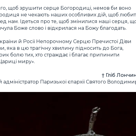
того, щоб зрушити серце Богородиці, немов би воно
городиця не чекають наших особливих дій, щоб люби
ред нам
. Ідеться про те, щоб
змінилися наші серця,
щ
чула Боже слово і відкрилася на Божу благодать.
України й Росії Непорочному Серцю Пречистої Діви
и, яка в цю трагічну хвилину підносить до Бога,
крик болю тих, хто страждає і благає припинити
Цариці миру».
† Гліб Лончин
 адміністратор Паризької єпархії Святого Володими