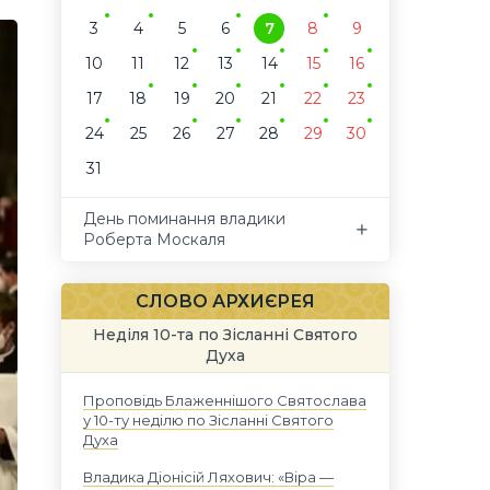
3
4
5
6
7
8
9
10
11
12
13
14
15
16
17
18
19
20
21
22
23
24
25
26
27
28
29
30
31
День поминання владики
Роберта Москаля
СЛОВО АРХИЄРЕЯ
Неділя 10-та по Зісланні Святого
Духа
Проповідь Блаженнішого Святослава
у 10-ту неділю по Зісланні Святого
Духа
Владика Діонісій Ляхович: «Віра —