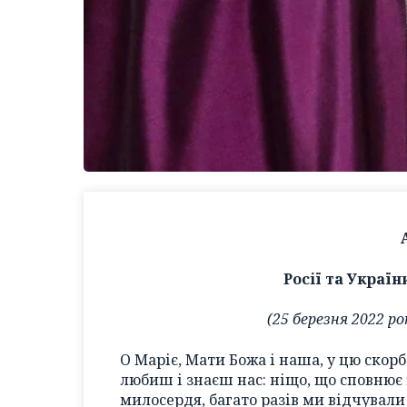
Росії та Украї
(25 березня 2022 р
О Маріє, Мати Божа і наша, у цю скорб
любиш і знаєш нас: ніщо, що сповнює 
милосердя, багато разів ми відчували