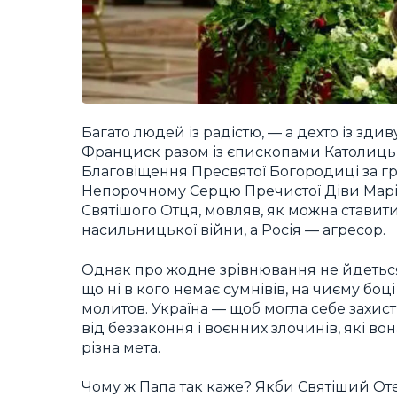
Багато людей із радістю, — а дехто із зд
Франциск разом із єпископами Католицько
Благовіщення Пресвятої Богородиці за г
Непорочному Серцю Пречистої Діви Марії
Святішого Отця, мовляв, як можна ставити
насильницької війни, а Росія — агресор.
Однак про жодне зрівнювання не йдеться, 
що ні в кого немає сумнівів, на чиєму боці 
молитов. Україна — щоб могла себе захис
від беззаконня і воєнних злочинів, які во
різна мета.
Чому ж Папа так каже? Якби Святіший Оте