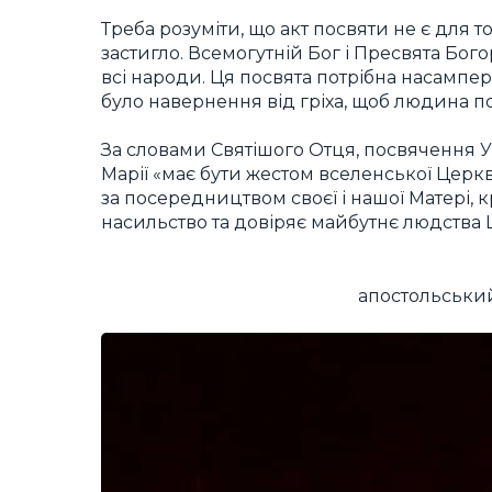
Треба розуміти, що акт посвяти не є для 
застигло. Всемогутній Бог і Пресвята Бо
всі народи.
Ця посвята потрібна насампе
було навернення від гріха, щоб людина по
За словами Святішого Отця, посвячення 
Марії «має бути жестом вселенської Церкв
за посередництвом своєї і нашої Матері, 
насильство та довіряє майбутнє людства 
апостольський