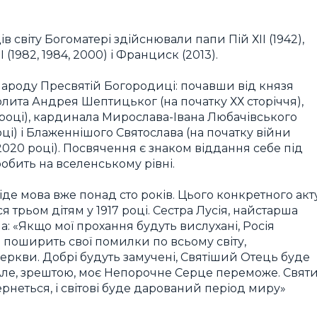
 світу Богоматері здійснювали папи Пій ХІІ (1942),
І (1982, 1984, 2000) і Франциск (2013).
 народу Пресвятій Богородиці: почавши від князя
лита Андрея Шептицьког (на початку ХХ сторіччя),
0 році), кардинала Мирослава-Івана Любачівського
році) і Блаженнішого Святослава (на початку війни
в 2020 році). Посвячення є знаком віддання себе під
обить на вселенському рівні.
 іде мова вже понад сто років. Цього конкретного акт
я трьом дітям у 1917 році. Сестра Лусія, найстарша
а: «Якщо мої прохання будуть вислухані, Росія
на поширить свої помилки по всьому світу,
ркви. Добрі будуть замучені, Святіший Отець буде
 Але, зрештою, моє Непорочне Серце переможе. Свят
рнеться, і світові буде дарований період миру»