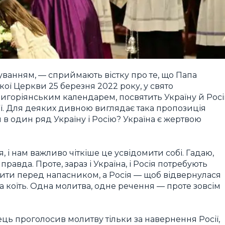
ивуванням, — сприймають вістку про те, що Папа
ї Церкви 25 березня 2022 року, у свято
ригоріянським календарем, посвятить Україну й Рос
. Для деяких дивною виглядає така пропозиція
 в один ряд Україну і Росію? Україна є жертвою
і нам важливо чіткіше це усвідомити собі. Гадаю,
правда. Проте, зараз і Україна, і Росія потребують
тити перед напасником, а Росія — щоб відвернулася
на коїть. Одна молитва, одне речення — проте зовсім
ць проголосив молитву тільки за навернення Росії,