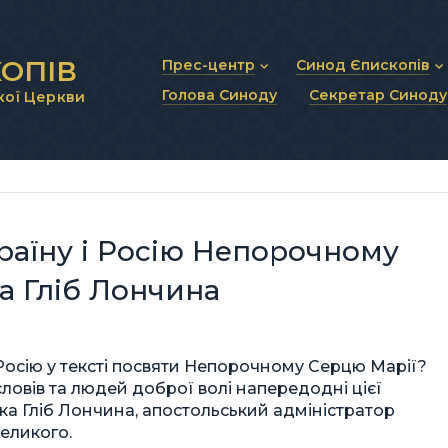
ОПІВ
Прес-центр
Синод Єпископів
Голова Синоду
Секретар Синоду
кої Церкви
Новини та анонси
Статут Синоду Єписко
Інтерв’ю та коментарі
Регламент Синоду Єп
Проповіді та промови
Положення про Голов
Молитовне прикликанн
Синодальні органи
Секретаріат Синоду
Контактна інформація
раїну і Росію Непорочному
а Гліб Лончина
Росію у тексті посвяти Непорочному Серцю Марії?
ловів та людей доброї волі напередодні цієї
ика Гліб Лончина, апостольський адміністратор
еликого.