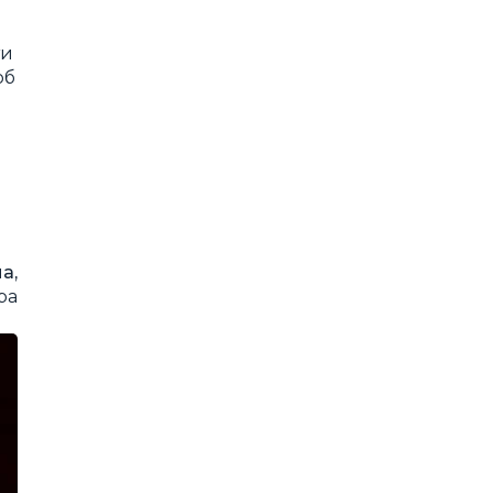
ти
об
а,
ра