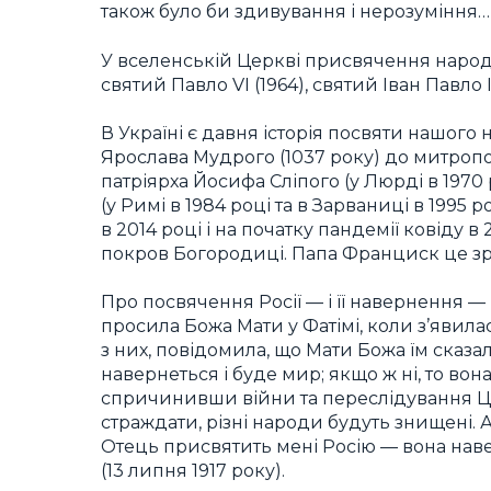
також було би здивування і нерозуміння…
У вселенській Церкві присвячення народів
святий Павло VI (1964), святий Іван Павло І
В Україні є давня історія посвяти нашого
Ярослава Мудрого (1037 року) до митропо
патріярха Йосифа Сліпого (у Люрді в 197
(у Римі в 1984 році та в Зарваниці в 1995 
в 2014 році і на початку пандемії ковіду 
покров Богородиці. Папа Франциск це зр
Про посвячення Росії — і її навернення —
просила Божа Мати у Фатімі, коли з’явилас
з них, повідомила, що Мати Божа їм сказал
навернеться і буде мир; якщо ж ні, то во
спричинивши війни та переслідування Це
страждати, різні народи будуть знищені.
Отець присвятить мені Росію — вона наве
(13 липня 1917 року).