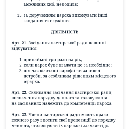
можливих хиб, недоліків;
за дорученням пароха виконувати інші
завдання та служіння.
ДІЯЛЬНІСТЬ
Арт. 21.
Засідання пастирської ради повинні
відбуватися:
принаймні три рази на рік;
коли парох буде вважати це за необхідне;
під час візитації парафії чи за іншої
потреби, за особливим рішенням місцевого
ієрарха.
Арт. 22.
Скликання засідання пастирської ради,
визначення порядку денного та головування
на засіданнях належить до компетенції пароха.
Арт. 23.
Члени пастирської ради мають право
кожного разу вносити свої пропозиції до порядку
денного, оголошуючи їх парохові заздалегідь.