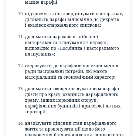
майна парафії;
підтримувати та координувати пасторальну
діяльність парафії відповідно до декретів
і вказівок єпархіального єпископа;
допомагати парохові в здійснені
пасторального планування в парафії,
відповідно до «Посібника з пасторального
планування»;
скеровувати до парафіяльної економічної
ради пасторальні потреби, які мають
матеріальний та економічний характер;
допомагати священнослужителям парафії
дбати про красу, охайність парафіяльного
храму, інших церковних споруд,
парафіяльних будинків і прилеглої до них
території;
аналізувати дійсний стан парафіяльного
життя та пропонувати дії щодо його
покращення й вдосконалення, виправлення