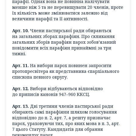
парафії. Однак вона не повинна налічувати
менше ніж 5 та не перевищувати 20 членів, проте
їх кількість може змінюватися залежно від
величини парафії та її активності.
Арт. 10.
Члени пастирської ради обираються
на загальних зборах парафіян. Про скликання
загальних зборів парафіян парох зобов’язаний
повідомити всіх парафіян принаймні за три
тижні.
Арт. 11.
На вибори парох повинен запросити
протопресвітера як представника єпархіального
єпископа певного округу.
Арт. 12.
Вибори відбуваються відповідно
до приписів канонів 947–960 ККСЦ.
Арт. 13.
Дві третини членів пастирської ради
обирають самі парафіяни шляхом голосування
відповідно до п. 2, арт. 7, а решту призначає
парох, ураховуючи тих, про яких мова в п. 3, арт.
7 цього Статуту. Кандидатів для обрання
рекомендує парох.