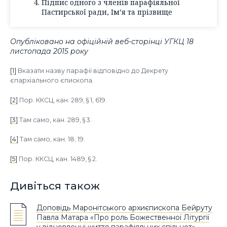
Підпис одного з членів парафіяльної
Пастирської ради, Ім’я та прізвище
Опубліковано на офіційній веб-сторінці УГКЦ 18
листопада 2015 року
[1]
Вказати назву парафії відповідно до Декрету
єпархіального єпископа.
[2]
Пор. ККСЦ, кан. 289, § 1, 619.
[3]
Там само, кан. 289, § 3.
[4]
Там само, кан. 18; 19.
[5]
Пор. ККСЦ
,
кан. 1489, § 2.
Дивіться також
Доповідь Маронітського архиєпископа Бейруту
Павла Матара «Про роль Божественної Літургії
у відновленні життя парафіяльних спільнот»