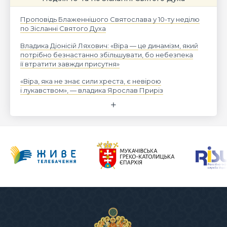
Проповідь Блаженнішого Святослава у 10-ту неділю
по Зісланні Святого Духа
Владика Діонісій Ляхович: «Віра — це динамізм, який
потрібно безнастанно збільшувати, бо небезпека
її втратити завжди присутня»
«Віра, яка не знає сили хреста, є невірою
і лукавством», — владика Ярослав Приріз