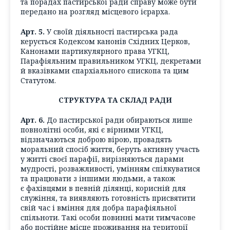
та порадах пастирської ради справу може бути
передано на розгляд місцевого ієрарха.
Арт. 5.
У своїй діяльності пастирська рада
керується Кодексом канонів Східних Церков,
Канонами партикулярного права УГКЦ,
Парафіяльним правильником УГКЦ, декретами
й вказівками єпархіального єпископа та цим
Статутом.
СТРУКТУРА ТА СКЛАД РАДИ
Арт. 6.
До пастирської ради обираються лише
повнолітні особи, які є вірними УГКЦ,
відзначаються доброю вірою, провадять
моральний спосіб життя, беруть активну участь
у житті своєї парафії, вирізняються дарами
мудрості, розважливості, умінням спілкуватися
та працювати з іншими людьми, а також
є фахівцями в певній ділянці, корисній для
служіння, та виявляють готовність присвятити
свій час і вміння для добра парафіяльної
спільноти. Такі особи повинні мати тимчасове
або постійне місце проживання на території