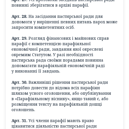
повинні зберігатися в архіві парафії.
Арт. 28.
На засідання пастирської ради для
допомоги у вирішенні певних питань парох може
запросити компетентних осіб.
Арт. 29.
Розгляд фінансових і майнових справ
парафії є компетенцією парафіяльної
економічної ради, завдання якої окреслені
окремим Статутом. У разі необхідності
пастирська рада своїми порадами повинна
допомагати парафіяльній економічній раді
у виконанні її завдань.
Арт. 30.
Важливіші рішення пастирської ради
потрібно довести до відома всіх парафіян
шляхом усного оголошення, або опублікування
в «Парафіяльному віснику», якщо такий є, або
розміщення тексту на парафіяльній дошці
оголошень.
Арт. 31.
Усі члени парафії мають право
цікавитися діяльністю пастирської ради