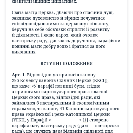
євангелізаційних ініціативах.
Свята матір Церква, дбаючи про спасіння душ,
закликає духовенство й вірних почуватися
співвідповідальними за церковну спільноту,
беручи на себе обов’язки сприяти її розвитку
й діяльності. І якщо парох, який очолює
пастирську раду, дає якесь доручення, парафіяни
повинні мати добру волю і братися за його
виконання.
ВСТУПНІ ПОЛОЖЕННЯ
Арт. 1.
Відповідно до приписів канону
295 Кодексу канонів Східних Церков (ККСЦ),
що каже: «У парафії повинні бути, згідно
з приписами партикулярного права власної
Церкви свого права, відповідні ради, які
займалися б пастирськими й економічними
справами», та канону 41 Канонів партикулярного
права Української Греко-Католицької Церкви
(УГКЦ, у Парафії «
________________
»
[1]
створено
парафіяльну пастирську раду (далі — пастирська
рада), що служить парафіяльній спільноті для