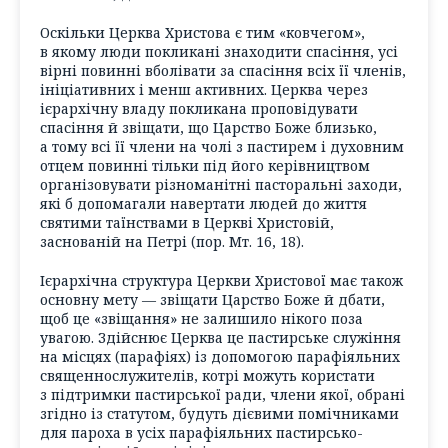
Оскільки Церква Христова є тим «ковчегом»,
в якому люди покликані знаходити спасіння, усі
вірні повинні вболівати за спасіння всіх її членів,
ініціативних і менш активних. Церква через
ієрархічну владу покликана проповідувати
спасіння й звіщати, що Царство Боже близько,
а тому всі її члени на чолі з пастирем і духовним
отцем повинні тільки під його керівництвом
організовувати різноманітні пасторальні заходи,
які б допомагали навертати людей до життя
святими таїнствами в Церкві Христовій,
заснованій на Петрі (пор. Мт. 16, 18).
Ієрархічна структура Церкви Христової має також
основну мету — звіщати Царство Боже й дбати,
щоб це «звіщання» не залишило нікого поза
увагою. Здійснює Церква це пастирське служіння
на місцях (парафіях) із допомогою парафіяльних
священнослужителів, котрі можуть користати
з підтримки пастирської ради, члени якої, обрані
згідно із статутом, будуть дієвими помічниками
для пароха в усіх парафіяльних пастирсько-