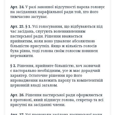
Арт. 24.
У разі законної відсутності пароха головує
на засіданнях парафіяльної ради той, хто його
тимчасово заступає.
Арт. 25. § 1.
Усі голосування, що відбуваються під
час засідань, слугують волевиявленням
пастирської ради. Рішення вважається
прийнятим, коли воно ухвалене абсолютною
більшістю присутніх. Якщо ж кількість голосів
була рівна, тоді голова своїм голосом повинен
переважити.
§ 2.
Рішення, прийняте більшістю, хоч зазвичай
є пасторально необхідним, усе ж має дорадчий
характер. Остаточне рішення про його
впровадження належить пароху та компетентній
церковній владі загалом.
Арт. 26.
Рішення пастирської ради оформляється
в протоколі, який підписує голова, секретар та всі
присутні на засіданні члени.
Арт. 27.
Усі протоколи засідань пастирської ради