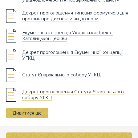
Декрет проголошення типових формулярів для
прохань про диспензи чи дозволи
Екуменічна концепція Української Греко-
Католицької Церкви
Декрет проголошення Екуменічної концепції
УГКЦ
Статут Єпархіального собору УГКЦ
Декрет проголошення Статуту Єпархіального
собору УГКЦ
Дивитися ще