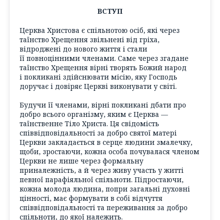
ВСТУП
Церква Христова є спільнотою осіб, які через
таїнство Хрещення звільнені від гріха,
відроджені до нового життя і стали
її повноцінними членами. Саме через згадане
таїнство Хрещення вірні творять Божий народ
і покликані здійснювати місію, яку Господь
доручає і довіряє Церкві виконувати у світі.
Будучи її членами, вірні покликані дбати про
добро всього організму, яким є Церква —
таїнственне Тіло Христа. Ця свідомість
співвідповідальності за добро святої матері
Церкви закладається в серце людини змалечку,
щоби, зростаючи, кожна особа почувалася членом
Церкви не лише через формальну
приналежність, а й через живу участь у житті
певної парафіяльної спільноти. Підростаючи,
кожна молода людина, попри загальні духовні
цінності, має формувати в собі відчуття
співвідповідальності та переживання за добро
спільноти, до якої належить.