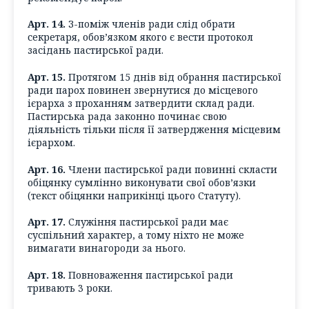
Арт. 14.
З-поміж членів ради слід обрати
секретаря, обов’язком якого є вести протокол
засідань пастирської ради.
Арт. 15.
Протягом 15 днів від обрання пастирської
ради парох повинен звернутися до місцевого
ієрарха з проханням затвердити склад ради.
Пастирська рада законно починає свою
діяльність тільки після її затвердження місцевим
ієрархом.
Арт. 16.
Члени пастирської ради повинні скласти
обіцянку сумлінно виконувати свої обов’язки
(текст обіцянки наприкінці цього Статуту).
Арт. 17.
Служіння пастирської ради має
суспільний характер, а тому ніхто не може
вимагати винагороди за нього.
Арт. 18.
Повноваження пастирської ради
тривають 3 роки.