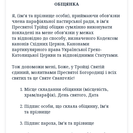
ОБІЦЯНКА
Я, (ім’я та прізвище особи), приймаючи обов’язки
члена парафіяльної пастирської ради, в ім’я
Пресвятої Трійці обіцяю сумлінно виконувати
покладені на мене обов’язки у межах
та відповідно до способу, визначеного Кодексом
канонів Східних Церков, Канонами
партикулярного права Української Греко-
Католицької Церкви та відповідними Статутами.
Тож допоможи мені, Боже, у Тройці Святій
єдиний, молитвами Пресвятої Богородиці і всіх
святих та це Святе Євангеліє!
Місце складання обіцянки (місцевість,
храм/парафія), День святого, Дата
Підпис особи, що склала обіцянку, Ім’я
та прізвище
Підпис пароха, Ім’я та прізвище