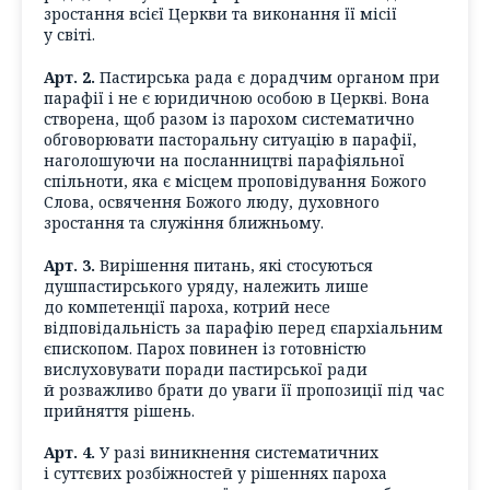
зростання всієї Церкви та виконання її місії
у світі.
Арт. 2.
Пастирська рада є дорадчим органом при
парафії і не є юридичною особою в Церкві. Вона
створена, щоб разом із парохом систематично
обговорювати пасторальну ситуацію в парафії,
наголошуючи на посланництві парафіяльної
спільноти, яка є місцем проповідування Божого
Слова, освячення Божого люду, духовного
зростання та служіння ближньому.
Арт. 3.
Вирішення питань, які стосуються
душпастирського уряду, належить лише
до компетенції пароха, котрий несе
відповідальність за парафію перед єпархіальним
єпископом. Парох повинен із готовністю
вислуховувати поради пастирської ради
й розважливо брати до уваги її пропозиції під час
прийняття рішень.
Арт. 4.
У разі виникнення систематичних
і суттєвих розбіжностей у рішеннях пароха