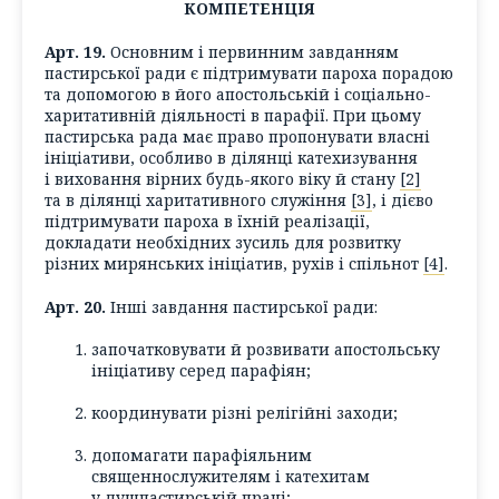
КОМПЕТЕНЦІЯ
Арт. 19.
Основним і первинним завданням
пастирської ради є підтримувати пароха порадою
та допомогою в його апостольській і соціально-
харитативній діяльності в парафії. При цьому
пастирська рада має право пропонувати власні
ініціативи, особливо в ділянці катехизування
і виховання вірних будь-якого віку й стану
[2]
та в ділянці харитативного служіння
[3]
, і дієво
підтримувати пароха в їхній реалізації,
докладати необхідних зусиль для розвитку
різних мирянських ініціатив, рухів і спільнот
[4]
.
Арт. 20.
Інші завдання пастирської ради:
започатковувати й розвивати апостольську
ініціативу серед парафіян;
координувати різні релігійні заходи;
допомагати парафіяльним
священнослужителям і катехитам
у душпастирській праці;