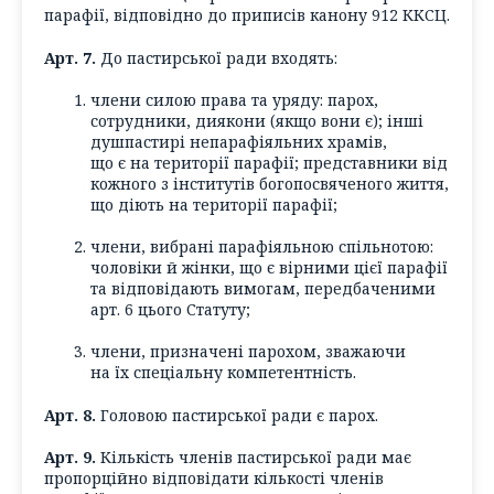
парафії, відповідно до приписів канону 912 ККСЦ.
Арт. 7.
До пастирської ради входять:
члени силою права та уряду: парох,
сотрудники, диякони (якщо вони є); інші
душпастирі непарафіяльних храмів,
що є на території парафії; представники від
кожного з інститутів богопосвяченого життя,
що діють на території парафії;
члени, вибрані парафіяльною спільнотою:
чоловіки й жінки, що є вірними цієї парафії
та відповідають вимогам, передбаченими
арт. 6 цього Статуту;
члени, призначені парохом, зважаючи
на їх спеціальну компетентність.
Арт. 8.
Головою пастирської ради є парох.
Арт. 9.
Кількість членів пастирської ради має
пропорційно відповідати кількості членів