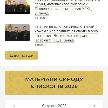
серця, наповненого любов’ю»:
Різдвяне послання владик УГКЦ
у Канаді
24 грудня
«З впевненістю і сміливістю, нехай
кожен з нас поділиться своєю вірою
з іншими»: Великоднє послання
ієрархів УГКЦ в Канаді
5 травня
Дивитися ще
МАТЕРІАЛИ СИНОДУ
ЄПИСКОПІВ 2026
Серпень
2026