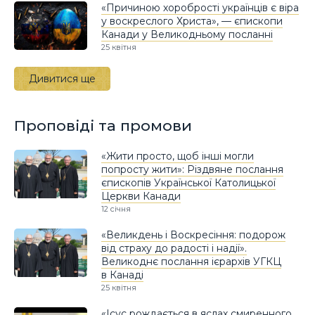
«Причиною хоробрості українців є віра
у воскреслого Христа», — єпископи
Канади у Великодньому посланні
25 квітня
Дивитися ще
Проповіді та промови
«Жити просто, щоб інші могли
попросту жити»: Різдвяне послання
єпископів Української Католицької
Церкви Канади
12 січня
«Великдень і Воскресіння: подорож
від страху до радості і надії».
Великоднє послання ієрархів УГКЦ
в Канаді
25 квітня
«Ісус рождається в яслах смиренного