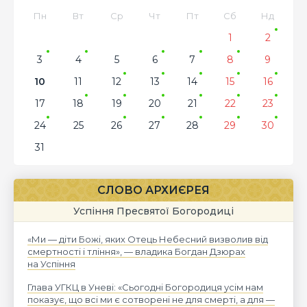
Пн
Вт
Ср
Чт
Пт
Сб
Нд
1
2
3
4
5
6
7
8
9
10
11
12
13
14
15
16
17
18
19
20
21
22
23
24
25
26
27
28
29
30
31
СЛОВО АРХИЄРЕЯ
Успіння Пресвятої Богородиці
«Ми — діти Божі, яких Отець Небесний визволив від
смертності і тління», — владика Богдан Дзюрах
на Успіння
Глава УГКЦ в Уневі: «Сьогодні Богородиця усім нам
показує, що всі ми є сотворені не для смерті, а для —