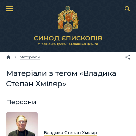
СИНОД ЄПИСКОПІВ
Української Греко-Католицької Церкви
Матеріали
Матеріали з тегом «Владика
Степан Хміляр»
Персони
Владика Степан Хміляр