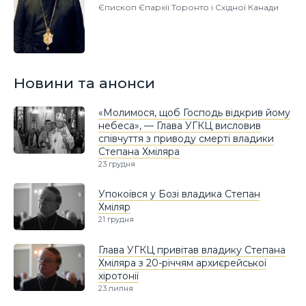
Єпископ Єпархії Торонто і Східної Канади
Новини та анонси
«Молимося, щоб Господь відкрив йому
небеса», — Глава УГКЦ висловив
співчуття з приводу смерті владики
Степана Хміляра
23 грудня
Упокоївся у Бозі владика Степан
Хміляр
21 грудня
Глава УГКЦ привітав владику Степана
Хміляра з 20-річчям архиєрейської
хіротонії
23 липня