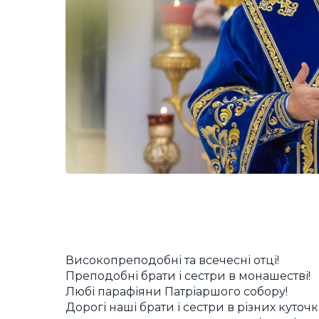
Високопреподобні та всечесні отці!
Преподобні брати і сестри в монашестві!
Любі парафіяни Патріаршого собору!
Дорогі наші брати і сестри в різних куточка