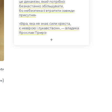
це динамізм, який потрібно
безнастанно збільшувати,
бо небезпека її втратити завжди
присутня»
«Віра, яка не знає сили хреста,
є невірою і лукавством», — владика
Ярослав Приріз
и»
»)