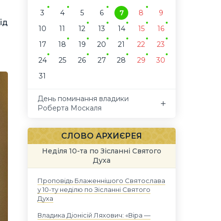
3
4
5
6
7
8
9
ід
10
11
12
13
14
15
16
17
18
19
20
21
22
23
24
25
26
27
28
29
30
31
День поминання владики
Роберта Москаля
СЛОВО АРХИЄРЕЯ
Неділя 10-та по Зісланні Святого
Духа
Проповідь Блаженнішого Святослава
у 10-ту неділю по Зісланні Святого
Духа
Владика Діонісій Ляхович: «Віра —