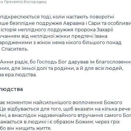
во Пресвятої Богородиці
ідкреслюється тоді, коли настають поворотні
лише безплідне подружжя Авраама і Сари та особлив
т історія неплідного подружжя пророка Захарії
чанням від неплідної жінки предтечі Івана
 народженими з жінок нема нікого більшого понад
м Спаситель.
нни радіє, бо Господь Бог дарував їм благословенн
них, для їхньої долі та родини, а й для всіх людей,
а ера людства.
 людства
тає моментом найсильнішого воплочення Божого
Це відбувається для того, щоб вказати на кілька рече
ні, а внаслідок надзвичайного втручання самого Бог
ажається в людині і є образом Божим; через гріх
бо він нищить життя.