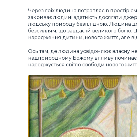
Через гріх людина потрапляє в простір сме
закриває людині здатність досягати джер
людську природу безплідною. Людина докл
безсиллям, що завдає їй великого болю. 
народження дитини, нового життя, але ві
Ось там, де людина усвідомлює власну нем
надприродному Божому впливу починаєтьс
народжується світло свободи нового життя,