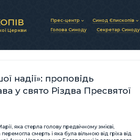
ОПІВ
Прес-центр
Синод Єпископів
Голова Синоду
Секретар Синоду
кої Церкви
Новини та анонси
Статут Синоду Єписко
Інтерв’ю та коментарі
Регламент Синоду Єп
Проповіді та промови
Положення про Голов
Молитовне прикликанн
Синодальні органи
Секретаріат Синоду
Контактна інформація
ї надії»: проповідь
а у свято Різдва Пресвятої
арії, яка стерла голову предвічному змієві,
перемогла смерть і яка була вільною від гріха від