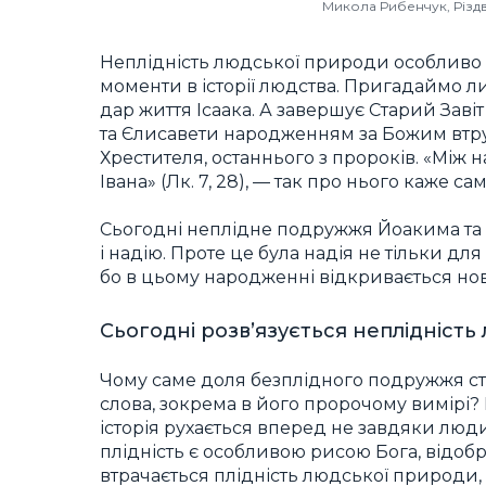
Микола Рибенчук, Різд
Неплідність людської природи особливо п
моменти в історії людства. Пригадаймо 
дар життя Ісаака. А завершує Старий Заві
та Єлисавети народженням за Божим втру
Хрестителя, останнього з пророків. «Між
Івана» (Лк. 7, 28), — так про нього каже са
Сьогодні неплідне подружжя Йоакима та А
і надію. Проте це була надія не тільки для 
бо в цьому народженні відкривається нов
Сьогодні розв’язується неплідність
Чому саме доля безплідного подружжя с
слова, зокрема в його пророчому вимірі? 
історія рухається вперед не завдяки люди
плідність є особливою рисою Бога, відобр
втрачається плідність людської природи, 