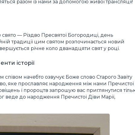
ляться разом із нами за допомогою живої трансляції!
 свято — Різдво Пресвятої Богородиці, день
ійній традиції цим святом розпочинається новий
авершується річне коло дванадцяти свят у році.
нти історії
м співом начебто озвучує Боже слово Старого Завіту
ово, яке прославляє народження між нами Пречистої
 провіщень і пророцтв запрошую вас приглянутися тіль
Бог веде до народження Пречистої Діви Марії,