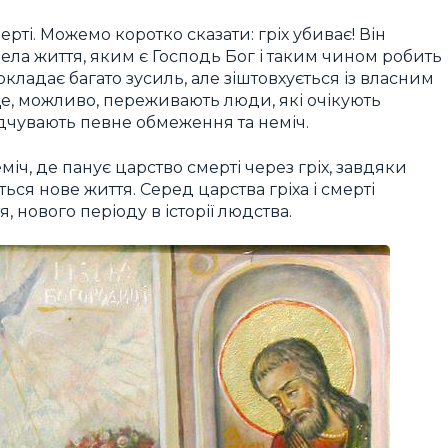
рті. Можемо коротко сказати: гріх убиває! Він
ела життя, яким є Господь Бог і таким чином робить
адає багато зусиль, але зіштовхується із власним
Це, можливо, переживають люди, які очікують
дчувають певне обмеження та неміч.
іч, де панує царство смерті через гріх, завдяки
я нове життя. Серед царства гріха і смерті
 нового періоду в історії людства.