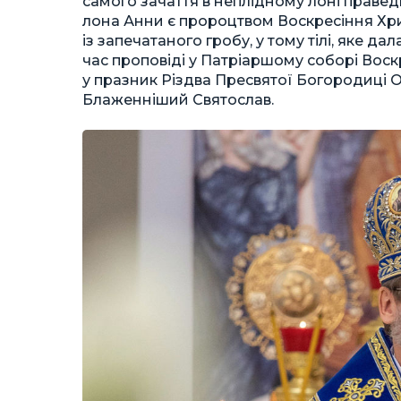
самого зачаття в неплідному лоні праве
лона Анни є пророцтвом Воскресіння Хри
із запечатаного гробу, у тому тілі, яке д
час проповіді у Патріаршому соборі Воскр
у празник Різдва Пресвятої Богородиці О
Блаженніший Святослав.