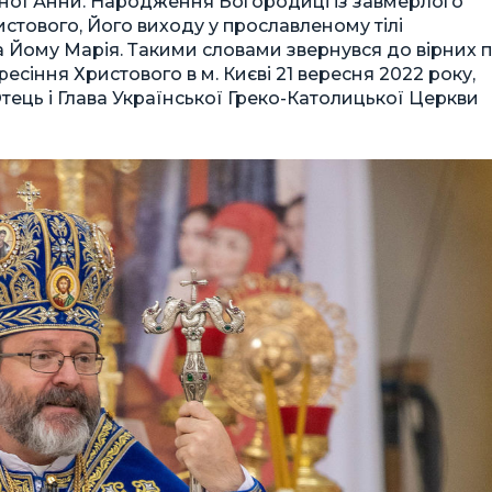
дної Анни. Народження Богородиці із завмерлого
стового, Його виходу у прославленому тілі
ала Йому Марія. Такими словами звернувся до вірних п
есіння Христового в м. Києві 21 вересня 2022 року,
тець і Глава Української Греко-Католицької Церкви