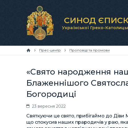
СИНОД ЄПИСК
Української Греко-Католиць
Прес-центр
Проповіді та промови
«Свято народження нашо
Блаженнішого Святослав
Богородиці
23 вересня 2022
Cвяткуючи це свято, прибігаймо до Діви М
що спокусив наших прародичів у раю, яка 