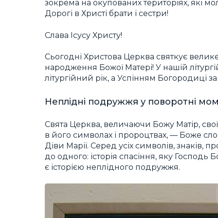
зокрема на окупованих територіях, які мо
Дорогі в Христі брати і сестри!
Слава Ісусу Христу!
Сьогодні Христова Церква святкує велике
народження Божої Матері! У нашій літург
літургійний рік, а Успінням Богородиці з
Неплідні подружжя у поворотні моме
Свята Церква, величаючи Божу Матір, свої
в його символах і пророцтвах, — Боже сл
Діви Марії. Серед усіх символів, знаків,
до одного: історія спасіння, яку Господь 
є історією неплідного подружжя.