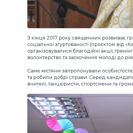
З кінця 2017 року священник розвиває гр
соціальної згуртованості (проєктом від «
організовувалися благодійні акції, тренін
волонтерство та заохочення молоді до різ
Саме містяни запропонували особистостей
та робили добрі справи. Серед кандидатів
вчителі, танцюристи, спортсмени та громад