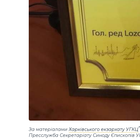
За матеріалами
Харківського екзархату УГКЦ
Пресслужба Секретаріату Синоду Єпископів 