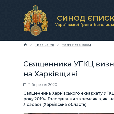
СИНОД ЄПИСК
Української Греко-Католиць
Прес-центр
Новини та анонси
Священника УГКЦ визн
на Харківщині
2 березня 2020
Священника Харківського екзархату УГК
року’2019». Голосування за земляків, які н
Лозової (Харківська область).