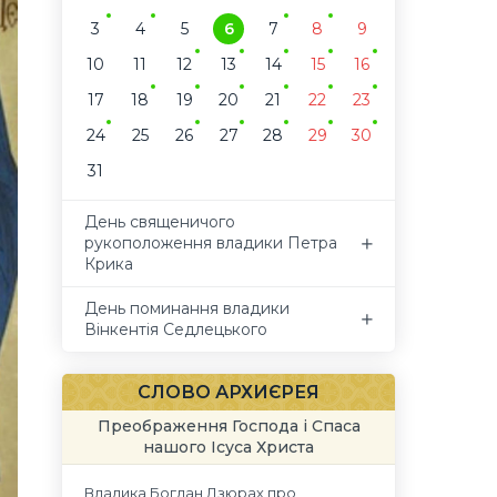
3
4
5
6
7
8
9
10
11
12
13
14
15
16
17
18
19
20
21
22
23
24
25
26
27
28
29
30
31
День священичого
рукоположення владики Петра
Крика
День поминання владики
Вінкентія Седлецького
СЛОВО АРХИЄРЕЯ
Преображення Господа і Спаса
нашого Ісуса Христа
Владика Богдан Дзюрах про