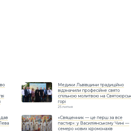
тво
Медики Львівщини традиційно
відзначили професійне свято
ві
спільною молитвою на Святоюрськ
й
горі
25 липня
едав
«Священник — це перш за все
 Лева
пастир»: у Василіянському Чині —
семеро нових ієромонахів