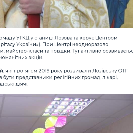
омаду УГКЦ у станиці Лозова та керує Центром
Карітасу України»). При Центрі неодноразово
ги, майстер-класи та поїздки. Тут активно розвиваєть
номанітних акцій.
, які протягом 2019 року розвивали Лозівську ОТГ
 бути представники релігійних громад, лікарі,
ські діячі.