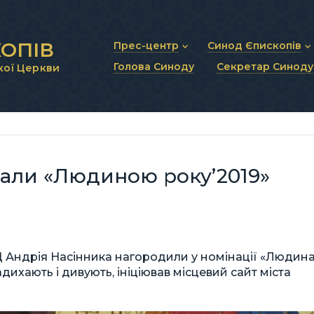
ОПІВ
Прес-центр
Синод Єпископів
Голова Синоду
Секретар Синоду
кої Церкви
Новини та анонси
Статут Синоду Єписко
Інтерв’ю та коментарі
Регламент Синоду Єп
Проповіді та промови
Положення про Голов
Молитовне прикликанн
Синодальні органи
Секретаріат Синоду
Контактна інформація
али «Людиною року’2019»
Ц Андрія Насінника нагородили у номінації «Людин
адихають і дивують, ініціював місцевий сайт міста