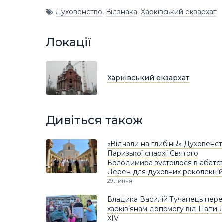
Духовенство
,
Відзнака
,
Харківський екзархат
Локації
Харківський екзархат
Дивіться також
«Відчали на глибінь!» Духовенс
Паризької єпархії Святого
Володимира зустрілося в абатст
Лерен для духовних реколекці
29 липня
Владика Василій Тучапець пер
харківʼянам допомогу від Папи
ХIV