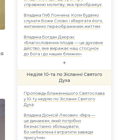
справжню молитву, яка преображує
Владика Гліб Лончина: Коли будемо
слухати Боже Слово і зберігати його,
житимемо переображеним життям
Владика Богдан Дзюрах:
«Благословення плодів — це духовне
дійство, яке виражає наш стосунок
ся
до Бога і до наших ближніх»
Неділя 10-та по Зісланні Святого
Духа
Проповідь Блаженнішого Святослава
у 10-ту неділю по Зісланні Святого
Духа
Владика Діонісій Ляхович: «Віра —
це динамізм, який потрібно
безнастанно збільшувати,
бо небезпека її втратити завжди
присутня»