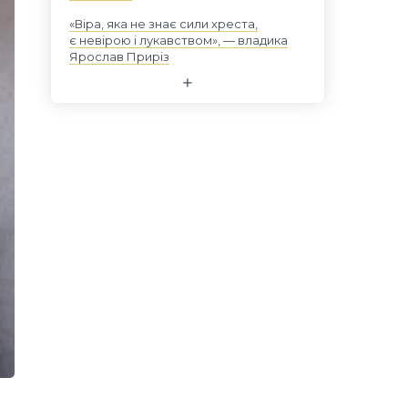
«Віра, яка не знає сили хреста,
є невірою і лукавством», — владика
Ярослав Приріз