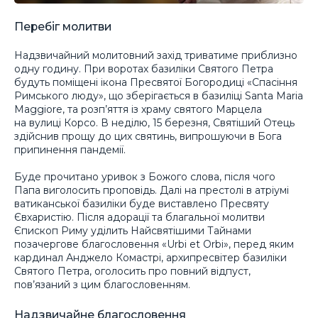
Перебіг молитви
Надзвичайний молитовний захід триватиме приблизно
одну годину. При воротах базиліки Святого Петра
будуть поміщені ікона Пресвятої Богородиці «Спасіння
Римського люду», що зберігається в базиліці Santa Maria
Maggiore, та розп’яття із храму святого Марцела
на вулиці Корсо. В неділю, 15 березня, Святіший Отець
здійснив прощу до цих святинь, випрошуючи в Бога
припинення пандемії.
Буде прочитано уривок з Божого слова, після чого
Папа виголосить проповідь. Далі на престолі в атріумі
ватиканської базиліки буде виставлено Пресвяту
Євхаристію. Після адорації та благальної молитви
Єпископ Риму уділить Найсвятішими Тайнами
позачергове благословення «Urbi et Orbi», перед яким
кардинал Анджело Комастрі, архипресвітер базиліки
Святого Петра, оголосить про повний відпуст,
пов’язаний з цим благословенням.
Надзвичайне благословення