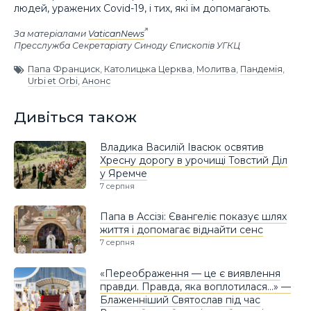
людей, уражених Covid-19, і тих, які їм допомагають.
За матеріалами
VaticanNews
Пресслужба Секретаріату Синоду Єпископів УГКЦ
Папа Франциск
,
Католицька Церква
,
Молитва
,
Пандемія
,
Urbi et Orbi
,
Анонс
Дивіться також
Владика Василій Івасюк освятив
Хресну дорогу в урочищі Товстий Діл
у Яремче
7 серпня
Папа в Ассізі: Євангеліє показує шлях
життя і допомагає віднайти сенс
7 серпня
«Переображення — це є виявлення
правди. Правда, яка воплотилася…» —
Блаженніший Святослав під час