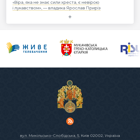
«Віра, яка не знає сили хреста, є невірою
і лукавством», — владика Ярослав Приріз
вул. Микільсько-Слобідська, 5
, Київ 02002, Україна