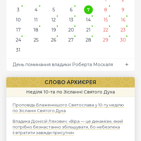
3
4
5
6
7
8
9
10
11
12
13
14
15
16
17
18
19
20
21
22
23
24
25
26
27
28
29
30
31
День поминання владики Роберта Москаля
СЛОВО АРХИЄРЕЯ
Неділя 10-та по Зісланні Святого Духа
Проповідь Блаженнішого Святослава у 10-ту неділю
по Зісланні Святого Духа
Владика Діонісій Ляхович: «Віра — це динамізм, який
потрібно безнастанно збільшувати, бо небезпека
її втратити завжди присутня»