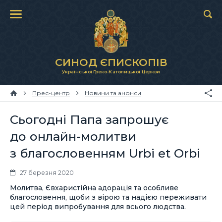
СИНОД ЄПИСКОПІВ
Української Греко-Католицької Церкви
Прес-центр
Новини та анонси
Сьогодні Папа запрошує
до онлайн-молитви
з благословенням Urbi et Orbi
27 березня 2020
Молитва, Євхаристійна адорація та особливе
благословення, щоби з вірою та надією переживати
цей період випробування для всього людства.