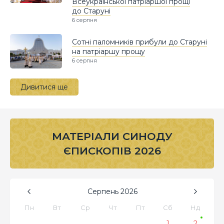
Всеукраїнської патріаршої прощі
до Старуні
6 серпня
Сотні паломників прибули до Старуні
на патріаршу прощу
6 серпня
Дивитися ще
МАТЕРІАЛИ СИНОДУ
ЄПИСКОПІВ 2026
Серпень
2026
Пн
Вт
Ср
Чт
Пт
Сб
Нд
1
2