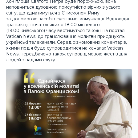
Хоч площа Святого Петра буде порожньою, вона
наповниться духовною присутністю вірних з усього
світу, що єднатимуться з Єпископом Риму
за допомогою засобів суспільної комунікації. Відповідні
трансляції, початок яких о 18:00 місцевого
(19:00 київського) часу вестимуться також і на порталі
Vatican News, до транслювання молитви приєднують
українські телеканали. Серед різномовних коментарів,
якими подія буде супроводитися на каналах Vatican
News, передбачено також супровід мовою жестів для
людей з вадами слуху.