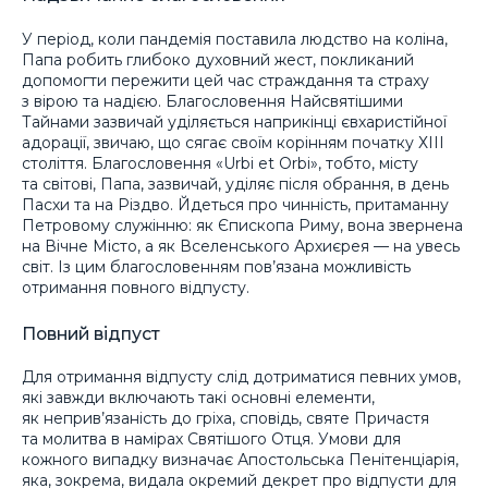
У період, коли пандемія поставила людство на коліна,
Папа робить глибоко духовний жест, покликаний
допомогти пережити цей час страждання та страху
з вірою та надією. Благословення Найсвятішими
Тайнами зазвичай уділяється наприкінці євхаристійної
адорації, звичаю, що сягає своїм корінням початку ХІІІ
століття. Благословення «Urbi et Orbi», тобто, місту
та світові, Папа, зазвичай, уділяє після обрання, в день
Пасхи та на Різдво. Йдеться про чинність, притаманну
Петровому служінню: як Єпископа Риму, вона звернена
на Вічне Місто, а як Вселенського Архиєрея — на увесь
світ. Із цим благословенням пов’язана можливість
отримання повного відпусту.
Повний відпуст
Для отримання відпусту слід дотриматися певних умов,
які завжди включають такі основні елементи,
як неприв’язаність до гріха, сповідь, святе Причастя
та молитва в намірах Святішого Отця. Умови для
кожного випадку визначає Апостольська Пенітенціарія,
яка, зокрема, видала окремий декрет про відпусти для