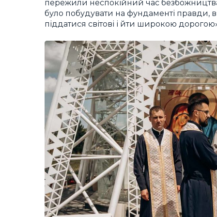
пережили неспокійний час безбожництва 
було побудувати на фундаменті правди, ві
піддатися світові і йти широкою дорогою»