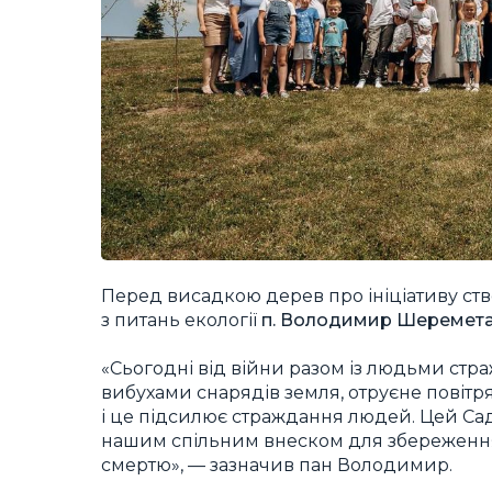
Перед висадкою дерев про ініціативу ст
з питань екології
п. Володимир Шеремета
«Сьогодні від війни разом із людьми стр
вибухами снарядів земля, отруєне повітря
і це підсилює страждання людей. Цей Са
нашим спільним внеском для збереження 
смертю», — зазначив пан Володимир.