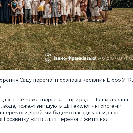
ворення Саду перемоги розповів керівник Бюро УГК
.
аждає і все Боже творіння — природа. Пошматована
, вода, пожежі знищують цілі екологічні системи
д перемоги, який ми будемо насаджувати, стане
і розвитку життя, для перемоги життя над