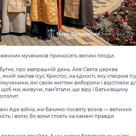
аженних мучеників приносить великі плоди.
бутнє, про завтрашній день. Але Свята церква
 який заклав Ісус Христос, на єдності, яку створив Іс
омученики, які своїм життям вибороли і відстояли д
 щоб ми, живучи, пам’ятали, що віру і Батьківщину
ополит.
аїні йде війна, ми бачимо посвяту воїнів — великих
сть і волю, бо вони стоять на камені правди