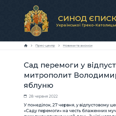
СИНОД ЄПИСК
Української Греко-Католиць
Прес-центр
Новини та анонси
Сад перемоги у відпус
митрополит Володими
яблуню
28 червня 2022
У понеділок, 27 червня, у відпустовому 
«Саду перемоги» на честь блаженних муче