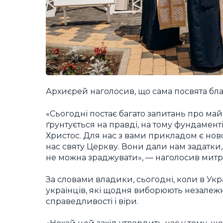
Архиєрей наголосив, що сама посвята бл
«Сьогодні постає багато запитань про май
ґрунтується на правді, на тому фундаменті,
Христос. Для нас з вами прикладом є нов
нас святу Церкву. Вони дали нам задатки,
не можна зраджувати», — наголосив митр
За словами владики, сьогодні, коли в Укр
українців, які щодня виборюють незалежні
справедливості і віри.