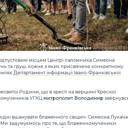
відпустовим місцем Центрі паломника Симеона
нь та груш, кожне з яких присвячене конкретному
омляє
Департамент інформації Івано-Франківської
есвятої Родини, що в хресті на вершині Хресної
вомучеників УГКЦ
м
итрополит Володимир
звернувс
годні вшанувати блаженного свщмч. Симеона Лукача
и. Ми задумуємось про те, що блаженномученики