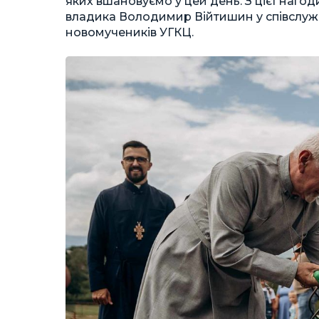
яких вшановуємо у цей день. З цієї наго
владика Володимир Війтишин у співслуж
новомучеників УГКЦ.