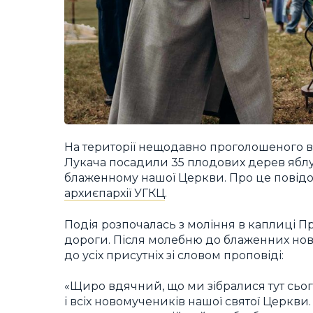
На території нещодавно проголошеного 
Лукача посадили 35 плодових дерев яблу
блаженному нашої Церкви. Про це повід
архиєпархії УГКЦ
.
Подія розпочалась з моління в каплиці Пр
дороги. Після молебню до блаженних но
до усіх присутніх зі словом проповіді:
«Щиро вдячний, що ми зібралися тут сьо
і всіх новомучеників нашої святої Церкв