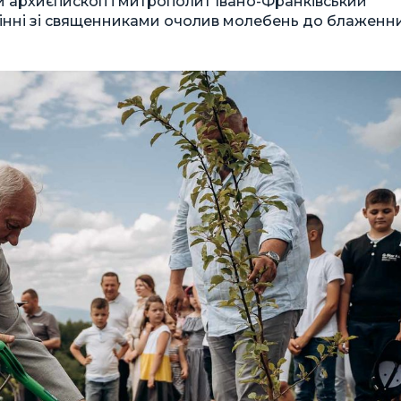
ди архиєпископ і митрополит Івано-Франківський
інні зі священниками очолив молебень до блаженн