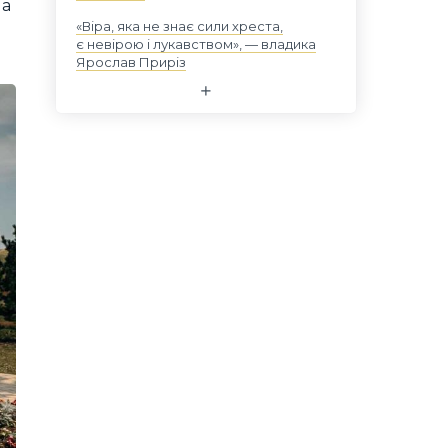
на
«Віра, яка не знає сили хреста,
є невірою і лукавством», — владика
Ярослав Приріз