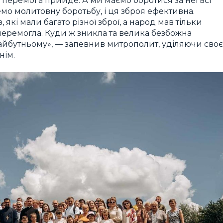
о перемога прийде. А ми маємо боротися за неї всі
демо молитовну боротьбу, і ця зброя ефективна.
кі мали багато різної зброї, а народ мав тільки
перемогла. Куди ж зникла та велика безбожна
майбутньому», — запевнив митрополит, уділяючи своє
нім.