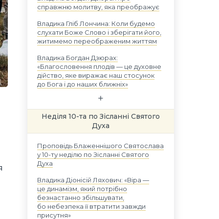
справжню молитву, яка преображує
Владика Гліб Лончина: Коли будемо
слухати Боже Слово і зберігати його,
житимемо переображеним життям
Владика Богдан Дзюрах:
«Благословення плодів — це духовне
дійство, яке виражає наш стосунок
до Бога і до наших ближніх»
Неділя 10-та по Зісланні Святого
Духа
Проповідь Блаженнішого Святослава
у 10-ту неділю по Зісланні Святого
Духа
я
Владика Діонісій Ляхович: «Віра —
це динамізм, який потрібно
безнастанно збільшувати,
бо небезпека її втратити завжди
присутня»