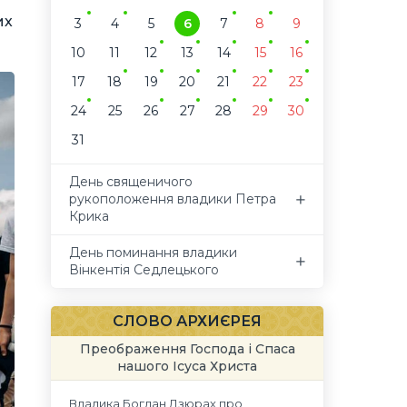
их
3
4
5
6
7
8
9
10
11
12
13
14
15
16
17
18
19
20
21
22
23
24
25
26
27
28
29
30
31
День священичого
рукоположення владики Петра
Крика
День поминання владики
Вінкентія Седлецького
СЛОВО АРХИЄРЕЯ
Преображення Господа і Спаса
нашого Ісуса Христа
Владика Богдан Дзюрах про