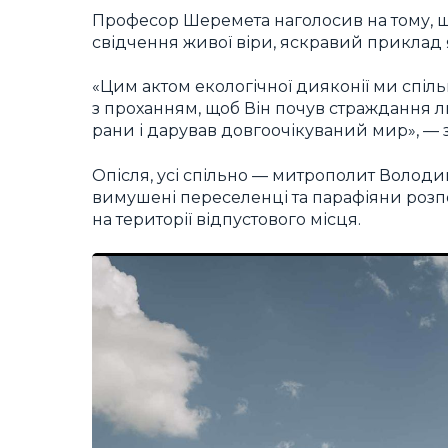
Професор Шеремета наголосив на тому, що
свідчення живої віри, яскравий приклад 
«Цим актом екологічної дияконії ми спіл
з проханням, щоб Він почув страждання л
рани і дарував довгоочікуваний мир», —
Опісля, усі спільно — митрополит Волод
вимушені переселенці та парафіяни розп
на території відпустового місця.