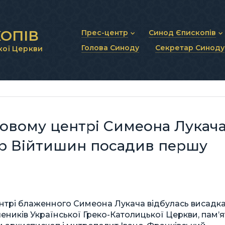
ОПІВ
Прес-центр
Синод Єпископів
Голова Синоду
Секретар Синоду
кої Церкви
Новини та анонси
Статут Синоду Єписко
Інтерв’ю та коментарі
Регламент Синоду Єп
Проповіді та промови
Положення про Голов
Молитовне прикликанн
Синодальні органи
Секретаріат Синоду
Контактна інформація
товому центрі Симеона Лукача
р Війтишин посадив першу
центрі блаженного Симеона Лукача відбулась висадк
ників Української Греко-Католицької Церкви, пам’я