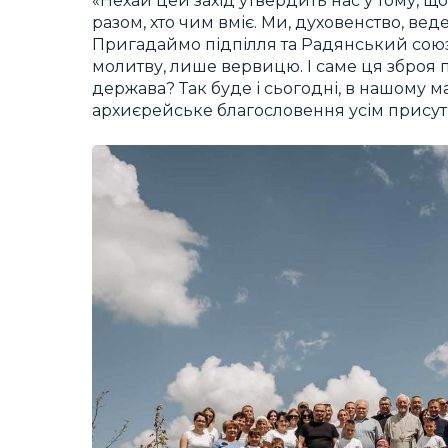
«Нехай цей захід утвердить нас у тому, щ
разом, хто чим вміє. Ми, духовенство, ве
Пригадаймо підпілля та Радянський союз, я
молитву, лише вервицю. І саме ця зброя 
держава? Так буде і сьогодні, в нашому 
архиєрейське благословення усім присут