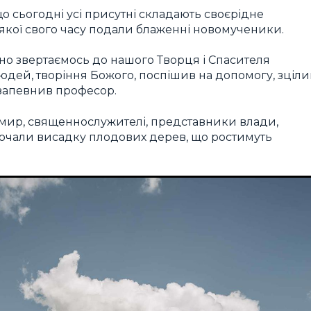
 сьогодні усі присутні складають своєрідне
якої свого часу подали блаженні новомученики.
ьно звертаємось до нашого Творця і Спасителя
юдей, творіння Божого, поспішив на допомогу, зціли
 запевнив професор.
имир, священнослужителі, представники влади,
очали висадку плодових дерев, що ростимуть