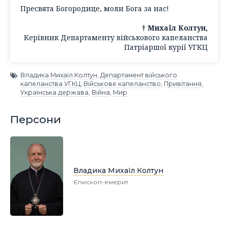
Пресвята Богородице, моли Бога за нас!
† Михаїл Колтун,
Керівник Департаменту військового капеланства
Патріаршої курії УГКЦ
Владика Михаїл Колтун
,
Департамент війського
капеланства УГКЦ
,
Військове капеланство
,
Привітання
,
Українська держава
,
Війна
,
Мир
Персони
Владика Михаїл Колтун
Єпископ-емерит