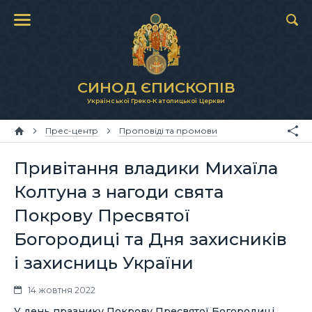
СИНОД ЄПИСКОПІВ
Української Греко-Католицької Церкви
Прес-центр
Проповіді та промови
Привітання владики Михаїла
Колтуна з нагоди свята
Покрову Пресвятої
Богородиці та Дня захисників
і захисниць України
14 жовтня 2022
У день празнику Покрову Пресвятої Богородиці,