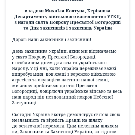
владики Михаїла Колтуна, Керівника
Департаменту військового капеланства УГКЦ,
з нагоди свята Покрову Пресвятої Богородиці
та Дня захисників і захисниць України
Дорогі наші захисники і захисниці!
День захисника України, який ми відзначаємо
у свято Покрову Пресвятої Богородиці,
є особливим днем для всього українського
народу. У ці дні, коли Україна переживає важкі
випробування, пов’язані з ворожою військовою
агресією та окупацією частини нашої землі,
ми знову прибігаємо до стіп Пресвятої
Богородиці, довіряючи українське військо та весь
наш народ під нездоланний покров Небесної
Заступниці.
Сьогодні Україна вкотре демонструє світові свою
незламність та вірність Правді на шляху
до остаточної перемоги. Цим нелегким шляхом
ви, Захисники та Захисниці України, за гідним