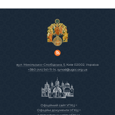
вул. Микільсько-Слобідська, 5
, Київ 02002, Україна
+380 (44) 541-11-14
,
synod@ugcc.org.ua
Офіційний сайт УГКЦ
Офіційні документи УГКЦ
Інтерактивна карта УГКЦ