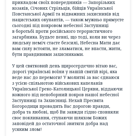
прикладом своїх попередників — Запорізьких
козаків, Січових Стрільців, бійців Української
Повстанської Армії та відважних захисників від
нацистських окупантів, — також мужньо прямуєте
сьогодні під покровом небесної Заступниці
в боротьбі проти російського терористичного
загарбника. Будьте певні, що тоді, коли ви через
людську неміч стаєте безсилі, Небесна Мати дає
вам силу встояти, не зламатися, не впасти, жити,
бути правдивими захисниками.
У цей святковий день щиросердечно вітаю вас,
дорогі українські воїни у нашій святій вірі, яка
веде нас до перемоги! У молитві за вас єднаюся
з усією спільнотою військових капеланів
Української Греко-Католицької Церкви, віддаючи
кожного під непоборний покров нашої небесної
Заступниці та Захисниці. Нехай Пресвята
Богородиця провадить Вас дорогою правди,
добра та любові, щоб Ви завжди гідно сповняли
своє покликання, ступаючи шляхом Божих
заповідей до остаточної звитяги добра над
усяким злом!