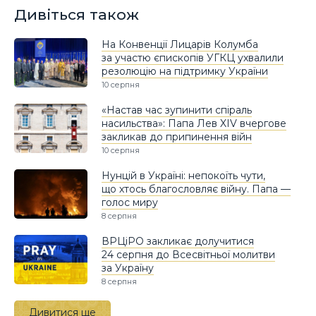
Дивіться також
На Конвенції Лицарів Колумба
за участю єпископів УГКЦ ухвалили
резолюцію на підтримку України
10 серпня
«Настав час зупинити спіраль
насильства»: Папа Лев XIV вчергове
закликав до припинення війн
10 серпня
Нунцій в Україні: непокоїть чути,
що хтось благословляє війну. Папа —
голос миру
8 серпня
ВРЦіРО закликає долучитися
24 серпня до Всесвітньої молитви
за Україну
8 серпня
Дивитися ще