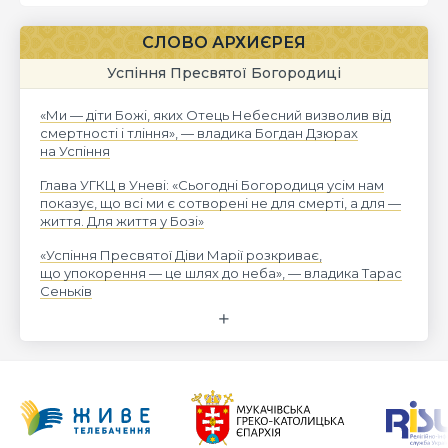
СЛОВО АРХИЄРЕЯ
Успіння Пресвятої Богородиці
«Ми — діти Божі, яких Отець Небесний визволив від
смертності і тління», — владика Богдан Дзюрах
на Успіння
Глава УГКЦ в Уневі: «Сьогодні Богородиця усім нам
показує, що всі ми є сотворені не для смерті, а для —
життя. Для життя у Бозі»
«Успіння Пресвятої Діви Марії розкриває,
що упокорення — це шлях до неба», — владика Тарас
Сеньків