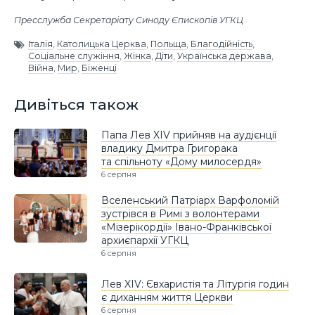
Пресслужба Секретаріату Синоду Єпископів УГКЦ
Італія
,
Католицька Церква
,
Польща
,
Благодійність
,
Соціальне служіння
,
Жінка
,
Діти
,
Українська держава
,
Війна
,
Мир
,
Біженці
Дивіться також
Папа Лев XIV прийняв на аудієнції
владику Дмитра Григорака
та спільноту «Дому милосердя»
6 серпня
Вселенський Патріарх Варфоломій
зустрівся в Римі з волонтерами
«Мізерікордії» Івано-Франківської
архиєпархії УГКЦ
6 серпня
Лев XIV: Євхаристія та Літургія годин
є диханням життя Церкви
6 серпня