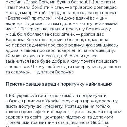
України. «Слава Богу, ми були в безпеці. […] Але потім
і там почали бомбити міста», — з тривогою розповідає
молода матір. У той період вона дізналася про проект
«Безпечний притулок». «Ми дуже вдячні всім цим
людям, які допомогли нам і допомагають у цей важкий
час. […] Тепер краще залишитися тут, у безпечному
місці, бо я боялася за своїх дітей», — розповідає
Вероніка. Хоч матір з дітьми в безпеці, однак вона
не перестає думати про свою родину, яка залишилась
вдома, а також про своє повернення на Батьківщину.
«Я маю виховувати своїх дітей. А коли це все
закінчиться і все буде добре, я хочу почати працювати
з чоловіком. Я хочу, щоб мої діти повернулися до школи
та садочка», — ділиться Вероніка.
Пристановище заради порятунку найменших
Щоб українські гості готелю змогли підтримувати
зв’язок з рідними в Україні, структура гарантує хорошу
якість доступу до інтернету. Розташування готелю
також сприяє ефективному зв’язку з закладами охорони
здоров’я та освіти, центрами підтримки та допомоги
і головними транзитними станціями міста Любліна.