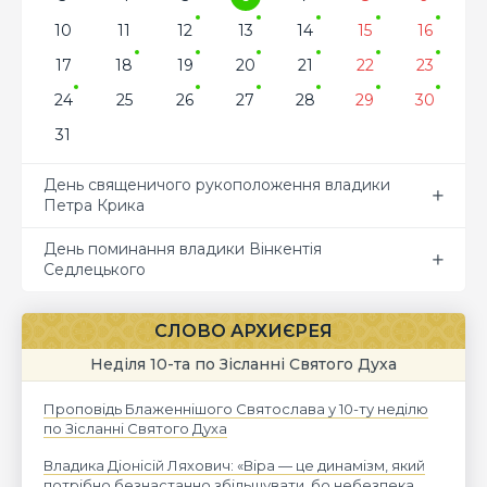
10
11
12
13
14
15
16
17
18
19
20
21
22
23
24
25
26
27
28
29
30
31
День священичого рукоположення владики
Петра Крика
День поминання владики Вінкентія
Седлецького
СЛОВО АРХИЄРЕЯ
Неділя 10-та по Зісланні Святого Духа
Проповідь Блаженнішого Святослава у 10-ту неділю
по Зісланні Святого Духа
Владика Діонісій Ляхович: «Віра — це динамізм, який
потрібно безнастанно збільшувати, бо небезпека