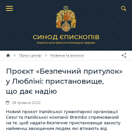
СИНОД ЄПИСКОПІВ
Української Греко-Католицької Церкви
Прес-центр
Новини та анонси
Проєкт «Безпечний притулок»
у Любліні: пристановище,
що дає надію
28 травня 2022
Новий проєкт італійської гуманітарної організації
Cesvi та італійської компанії Brembo спрямований
на те, щоб надати безпечне пристановище захисту
найменш захищеним людям, які втікають від