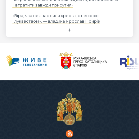
її втратити завжди присутня»
«Віра, яка не знає сили хреста, є невірою
і лукавством», — владика Ярослав Приріз