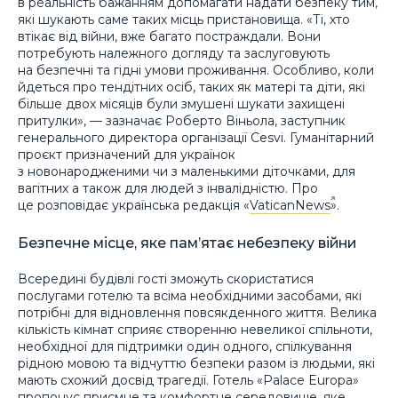
в реальність бажанням допомагати надати безпеку тим,
які шукають саме таких місць пристановища. «Ті, хто
втікає від війни, вже багато постраждали. Вони
потребують належного догляду та заслуговують
на безпечні та гідні умови проживання. Особливо, коли
йдеться про тендітних осіб, таких як матері та діти, які
більше двох місяців були змушені шукати захищені
притулки», — зазначає Роберто Віньола, заступник
генерального директора організації Cesvi. Гуманітарний
проєкт призначений для українок
з новонародженими чи з маленькими діточками, для
вагітних а також для людей з інвалідністю. Про
це розповідає українська редакція «
VaticanNews
».
Безпечне місце, яке пам’ятає небезпеку війни
Всередині будівлі гості зможуть скористатися
послугами готелю та всіма необхідними засобами, які
потрібні для відновлення повсякденного життя. Велика
кількість кімнат сприяє створенню невеликої спільноти,
необхідної для підтримки один одного, спілкування
рідною мовою та відчуттю безпеки разом із людьми, які
мають схожий досвід трагедії. Готель «Palace Europa»
пропонує приємне та комфортне середовище, яке