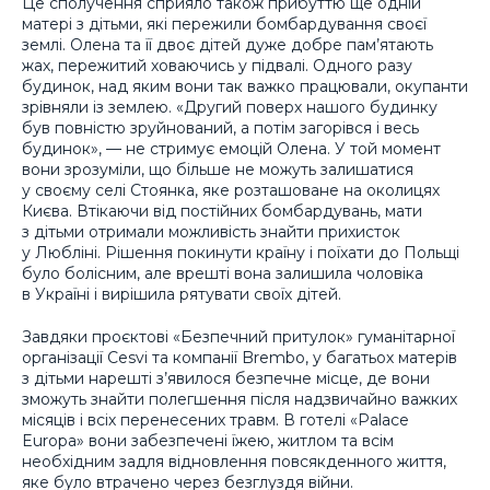
Це сполучення сприяло також прибуттю ще одній
матері з дітьми, які пережили бомбардування своєї
землі. Олена та її двоє дітей дуже добре пам’ятають
жах, пережитий ховаючись у підвалі. Одного разу
будинок, над яким вони так важко працювали, окупанти
зрівняли із землею. «Другий поверх нашого будинку
був повністю зруйнований, а потім загорівся і весь
будинок», — не стримує емоцій Олена. У той момент
вони зрозуміли, що більше не можуть залишатися
у своєму селі Стоянка, яке розташоване на околицях
Києва. Втікаючи від постійних бомбардувань, мати
з дітьми отримали можливість знайти прихисток
у Любліні. Рішення покинути країну і поїхати до Польщі
було болісним, але врешті вона залишила чоловіка
в Україні і вирішила рятувати своїх дітей.
Завдяки проєктові «Безпечний притулок» гуманітарної
організації Cesvi та компанії Brembo, у багатьох матерів
з дітьми нарешті з’явилося безпечне місце, де вони
зможуть знайти полегшення після надзвичайно важких
місяців і всіх перенесених травм. В готелі «Palace
Europa» вони забезпечені їжею, житлом та всім
необхідним задля відновлення повсякденного життя,
яке було втрачено через безглуздя війни.