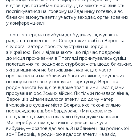
відповідає потребам проєкту. Діти мають можливість
поспілкуватися на ігровому майданчику готелю, а всі
бажаючі зможуть взяти участь у заходах, організованих
у конференц-залі.
Перші матері, які прибули до будинку, відчувають
радість та полегшення. Серед таких осіб є і Вероніка,
яку організатори проєкту зустріли на кордоні
з Україною. Вони відзначають, що під час подорожі
до місця проживання в її погляді прочитувалась суміш
полегшення та, водночас, стурбованість щодо близьких,
які залишилися на батьківщині, яка надто часто
проглялається на обличчях багатьох жінок, змушених
покинути все і всіх у пошуках порятунку. Вероніка
родом з міста Бучі, яке відоме трагічними наслідками
просування російських військ. Як тільки почалася війна,
Вероніці з дітьми вдалося втекти до дому матері
її чоловіка в сусіднє місто Боярка, яке також сильно
постраждало від бомбардувань. «Ми сховалися
в підвалі з дітьми, які плакали і були дуже налякані.
Ми перебули там два тижні та увесь час чули
вибухи», — розповідає вона. З наближенням російської
армії Вероніці з родиною вдалося втекти на захід