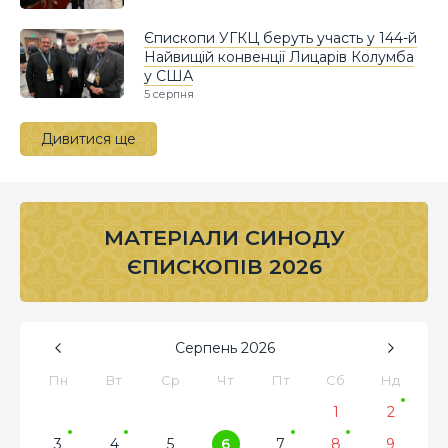
Єпископи УГКЦ беруть участь у 144-й
Найвищій конвенції Лицарів Колумба
у США
5 серпня
Дивитися ще
МАТЕРІАЛИ СИНОДУ
ЄПИСКОПІВ 2026
Серпень
2026
Пн
Вт
Ср
Чт
Пт
Сб
Нд
1
2
3
4
5
6
7
8
9