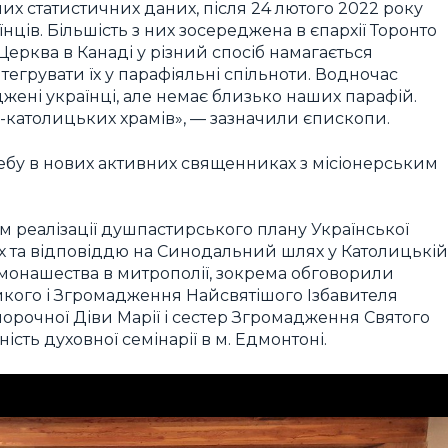
их статистичних даних, після 24 лютого 2022 року
нців. Більшість з них зосереджена в єпархії Торонто
Церква в Канаді у різний спосіб намагається
егрувати їх у парафіяльні спільноти. Водночас
еджені українці, але немає близько наших парафій.
-католицьких храмів», — зазначили єпископи.
ебу в нових активних священниках з місіонерським
 реалізації душпастирського плану Української
ях та відповіддю на Синодальний шлях у Католицькій
 монашества в митрополії, зокрема обговорили
икого і Згромадження Найсвятішого Ізбавителя
орочної Діви Марії і сестер Згромадження Святого
сть духовної семінарії в м. Едмонтоні.