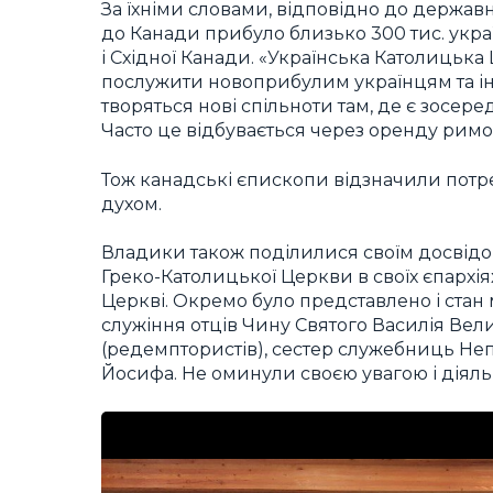
За їхніми словами, відповідно до державн
до Канади прибуло близько 300 тис. украї
і Східної Канади. «Українська Католицька 
послужити новоприбулим українцям та інт
творяться нові спільноти там, де є зосер
Часто це відбувається через оренду римо
Тож канадські єпископи відзначили потр
духом.
Владики також поділилися своїм досвідом
Греко-Католицької Церкви в своїх єпархі
Церкві. Окремо було представлено і стан
служіння отців Чину Святого Василія Вел
(редемптористів), сестер служебниць Неп
Йосифа. Не оминули своєю увагою і діяльні