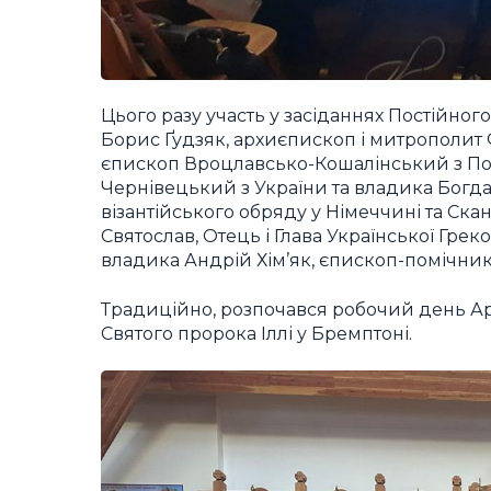
Цього разу участь у засіданнях Постійно
Борис Ґудзяк, архиєпископ і митрополи
єпископ Вроцлавсько-Кошалінський з По
Чернівецький з України та владика Богда
візантійського обряду у Німеччині та Ска
Святослав, Отець і Глава Української Гре
владика Андрій Хім’як, єпископ-помічник 
Традиційно, розпочався робочий день А
Святого пророка Іллі у Бремптоні.