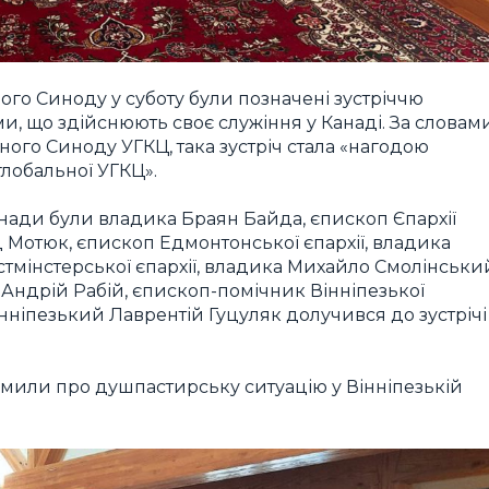
йного Синоду у суботу були позначені зустріччю
, що здійснюють своє служіння у Канаді. За словам
ного Синоду УГКЦ, така зустріч стала «нагодою
глобальної УГКЦ».
анади були владика Браян Байда, єпископ Єпархії
д Мотюк, єпископ Едмонтонської єпархії, владика
тмінстерської єпархії, владика Михайло Смолінськи
а Андрій Рабій, єпископ-помічник Вінніпезької
інніпезький Лаврентій Гуцуляк долучився до зустрічі
домили про душпастирську ситуацію у Вінніпезькій