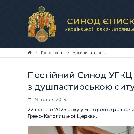
СИНОД ЄПИСК
Української Греко-Католиць
Прес-центр
Новини та анонси
Постійний Синод УГКЦ 
з душпастирською ситу
23 лютого 2025
22 лютого 2025 року у м. Торонто розпоч
Греко-Католицької Церкви.