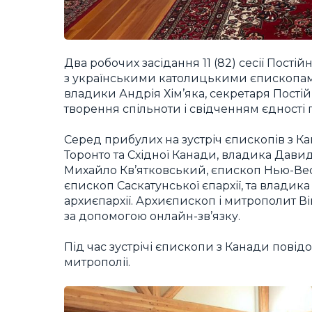
Два робочих засідання 11 (82) сесії Пості
з українськими католицькими єпископами
владики Андрія Хім’яка, секретаря Постій
творення спільноти і свідченням єдності 
Серед прибулих на зустріч єпископів з К
Торонто та Східної Канади, владика Дави
Михайло Кв’ятковський, єпископ Нью-Вес
єпископ Саскатунської єпархії, та владик
архиєпархії. Архиєпископ і митрополит В
за допомогою онлайн-зв’язку.
Під час зустрічі єпископи з Канади пові
митрополії.