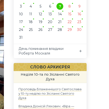
3
4
5
6
7
8
9
10
11
12
13
14
15
16
17
18
19
20
21
22
23
24
25
26
27
28
29
30
31
День поминання владики
Роберта Москаля
СЛОВО АРХИЄРЕЯ
Неділя 10-та по Зісланні Святого
Духа
Проповідь Блаженнішого Святослава
у 10-ту неділю по Зісланні Святого
Духа
Владика Діонісій Ляхович: «Віра —