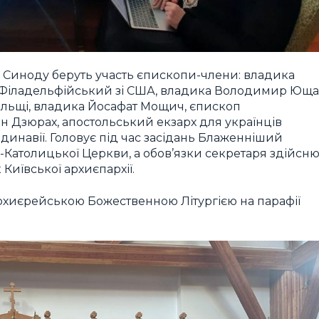
го Синоду беруть участь єпископи-члени: владика
т Філадельфійський зі США, владика Володимир Юща
льщі, владика Йосафат Мощич, єпископ
н Дзюрах, апостольський екзарх для українців
ндинавії. Головує під час засідань Блаженніший
ко-Католицької Церкви, а обов’язки секретаря здійсн
Київської архиєпархії.
рхиєрейською Божественною Літургією на парафії