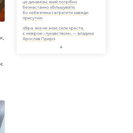
це динамізм, який потрібно
безнастанно збільшувати,
бо небезпека її втратити завжди
присутня»
«Віра, яка не знає сили хреста,
є невірою і лукавством», — владика
к,
Ярослав Приріз
ює