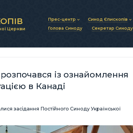
ОПІВ
Прес-центр
Синод Єпископів
Голова Синоду
Секретар Синоду
кої Церкви
Новини та анонси
Статут Синоду Єписко
Інтерв’ю та коментарі
Регламент Синоду Єп
Проповіді та промови
Положення про Голов
Молитовне прикликанн
Синодальні органи
Секретаріат Синоду
Контактна інформація
розпочався із ознайомлення
ацією в Канаді
алися засідання Постійного Синоду Української