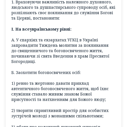
1. Враховуючи важливість належного духовного,
людського та душпастирського супроводу осіб, які
розпізнають своє покликання до служіння Богові
та Церкві, постановити:
І. На всеукраїнському рівні:
А. У єпархіях та екзархатах УГКЦ в Україні
запровадити Тиждень молитви за покликання
до священничого та богопосвяченого життя,
починаючи зі свята Введення в храм Пресвятої
Богородиці.
Б. Заохотити богопосвячених осіб:
1) ревно та жертовно давати приклад
автентичного богопосвяченого життя, щоб їхнє
служіння ставало живим знаком Божої
присутності та натхненням для Божого люду;
2) творити сприятливий простір для особистих
зустрічей молоді з монашими спільнотами;
3) дбати про належний духовний супровід