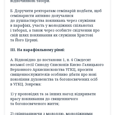
відпочинкові табори.
Б. Доручити ректоратам семінарій подбати, щоб
семінаристи активно долучалися
до душпастирства покликань через служіння
в парафіях, участь у молодіжних спільнотах
і таборах, а також через особисте свідчення про
свій шлях покликання як служіння Христові
та Його Церкві.
ІІІ. На парафіяльному рівні:
А. Відповідно до постанови 1, п. 4 Сімдесят
восьмої сесії Синоду Єпископів Києво-Галицького
Верховного Архиєпископства УГКЦ, просити
священнослужителів особливо дбати про нові
покоління духовенства та богопосвячених осіб
в УГКЦ. Зокрема:
1) у проповідях та за інших нагод відкривати
красу покликання до священничого
та богопосвяченого життя;
2) співпрацюючи з молоддю, молодіжними