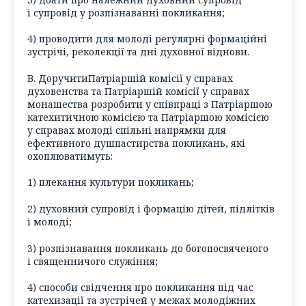
і супровід у розпізнаванні покликання;
4) проводити для молоді регулярні формаційні
зустрічі, реколекції та дні духовної віднови.
В. ДоручитиПатріаршій комісії у справах
духовенства та Патріаршій комісії у справах
монашества розробити у співпраці з Патріаршою
катехитичною комісією та Патріаршою комісією
у справах молоді спільні напрямки для
ефективного душпастирства покликань, які
охоплюватимуть:
1) плекання культури покликань;
2) духовний супровід і формацію дітей, підлітків
і молоді;
3) розпізнавання покликань до богопосвяченого
і священничого служіння;
4) способи свідчення про покликання під час
катехизації та зустрічей у межах молодіжних