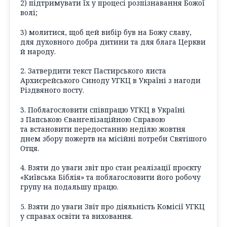
2) підтримувати їх у процесі розпізнавання Божої
волі;
3) молитися, щоб цей вибір був на Божу славу,
для духовного добра дитини та для блага Церкви
й народу.
2. Затвердити текст Пастирського листа
Архиєрейського Синоду УГКЦ в Україні з нагоди
Різдвяного посту.
3. Поблагословити співпрацю УГКЦ в Україні
з Папською Євангелізаційною Справою
та встановити передостанню неділю жовтня
днем збору пожертв на місійні потреби Святішого
Отця.
4. Взяти до уваги звіт про стан реалізації проєкту
«Київська Біблія» та поблагословити його робочу
групу на подальшу працю.
5. Взяти до уваги Звіт про діяльність Комісії УГКЦ
у справах освіти та виховання.