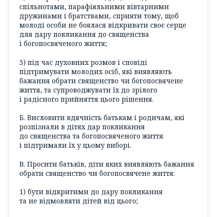
спільнотами, парафіяльними вівтарними
дружинами і братствами, сприяти тому, щоб
молоді особи не боялася відкривати своє серце
для дару покликання до священства
і богопосвяченого життя;
3) під час духовних розмов і сповіді
підтримувати молодих осіб, які виявляють
бажання обрати священство чи богопосвячене
життя, та супроводжувати їх до зрілого
і радісного прийняття цього рішення.
Б. Висловити вдячність батькам і родичам, які
розпізнали в дітях дар покликання
до священства та богопосвяченого життя
і підтримали їх у цьому виборі.
В. Просити батьків, діти яких виявляють бажання
обрати священство чи богопосвячене життя:
1) бути відкритими до дару покликання
та не відмовляти дітей від цього;