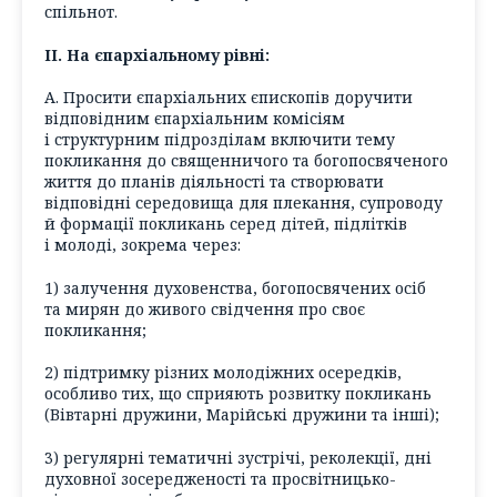
спільнот.
ІІ. На єпархіальному рівні:
А. Просити єпархіальних єпископів доручити
відповідним єпархіальним комісіям
і структурним підрозділам включити тему
покликання до священничого та богопосвяченого
життя до планів діяльності та створювати
відповідні середовища для плекання, супроводу
й формації покликань серед дітей, підлітків
і молоді, зокрема через:
1) залучення духовенства, богопосвячених осіб
та мирян до живого свідчення про своє
покликання;
2) підтримку різних молодіжних осередків,
особливо тих, що сприяють розвитку покликань
(Вівтарні дружини, Марійські дружини та інші);
3) регулярні тематичні зустрічі, реколекції, дні
духовної зосередженості та просвітницько-