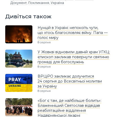
Документ
,
Покликання
,
Україна
Дивіться також
Нунцій в Україні: непокоїть чути,
що хтось благословляє війну. Папа —
голос миру
8 серпня
У Жовкві відновили давній храм УГКЦ:
єпископ закликав повернути святиню
громаді для богослужінь
8 серпня
ВРЦіРО закликає долучитися
24 серпня до Всесвітньої молитви
за Україну
8 серпня
«Бог є там, де найбільше болить»:
Блаженніший Святослав відвідав
реабілітаційне відділення
Надвірнянської лікарні