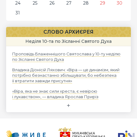
24
25
26
27
28
29
30
31
СЛОВО АРХИЄРЕЯ
Неділя 10-та по Зісланні Святого Духа
Проповідь Блаженнішого Святослава у 10-ту неділю
по Зісланні Святого Духа
Владика Діонісій Ляхович: «Віра — це динамізм, який
потрібно безнастанно збільшувати, бо небезпека
її втратити завжди присутня»
«Віра, яка не знає сили хреста, є невірою
і лукавством», — владика Ярослав Приріз