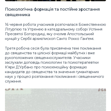
Психологічна формація та постійне зростання
священника
16 червня робота учасників розпочалася Божественною
Літургією та Утренею в катедральному соборі Успіння
Пресвятої Богородиці, яку очолив Апостольський
нунцій у Сербії архиєпископ Санто Рокко Ґанґемі.
Третя робоча сесія була присвячена темі покликання
до священства та цілісної формації майбутніх і вже
рукоположених священнослужителів. Учасники
заслухали доповідь психологині та психотерапевтки
К’яри Д’Урбано про психоемоційну формацію
кандидатів до священства та значення гуманітарних
наук у процесі розпізнання покликання і священничого
служіння.