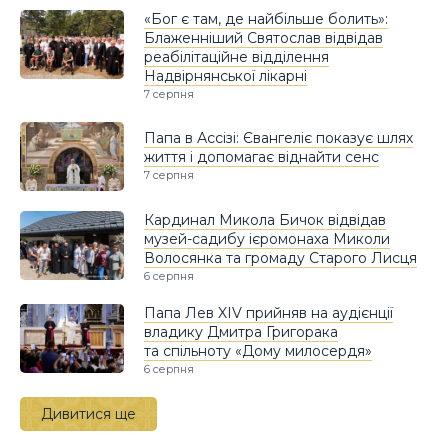
«Бог є там, де найбільше болить»:
Блаженніший Святослав відвідав
реабілітаційне відділення
Надвірнянської лікарні
7 серпня
Папа в Ассізі: Євангеліє показує шлях
життя і допомагає віднайти сенс
7 серпня
Кардинал Микола Бичок відвідав
музей-садибу ієромонаха Миколи
Волосянка та громаду Старого Лисця
6 серпня
Папа Лев XIV прийняв на аудієнції
владику Дмитра Григорака
та спільноту «Дому милосердя»
6 серпня
Дивитися ще