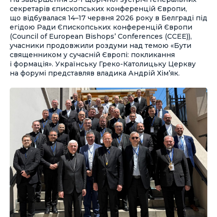
секретарів єпископських конференцій Європи,
що відбувалася 14–17 червня 2026 року в Белграді під
егідою Ради Єпископських конференцій Європи
(Council of European Bishops’ Conferences (CCEE)),
учасники продовжили роздуми над темою «Бути
священником у сучасній Європі: покликання
і формація». Українську Греко-Католицьку Церкву
на форумі представляв владика Андрій Хім’як.