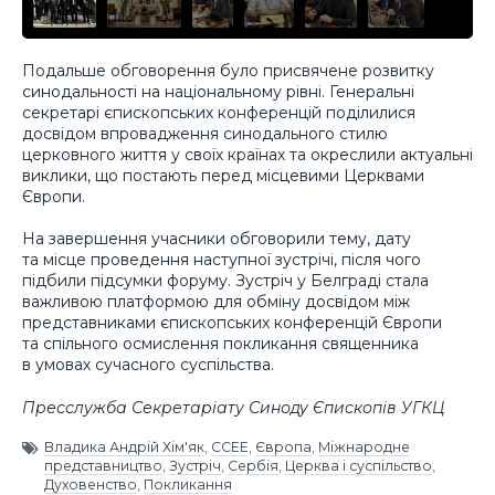
Подальше обговорення було присвячене розвитку
синодальності на національному рівні. Генеральні
секретарі єпископських конференцій поділилися
досвідом впровадження синодального стилю
церковного життя у своїх країнах та окреслили актуальні
виклики, що постають перед місцевими Церквами
Європи.
На завершення учасники обговорили тему, дату
та місце проведення наступної зустрічі, після чого
підбили підсумки форуму. Зустріч у Белграді стала
важливою платформою для обміну досвідом між
представниками єпископських конференцій Європи
та спільного осмислення покликання священника
в умовах сучасного суспільства.
Пресслужба Секретаріату Синоду Єпископів УГКЦ
Владика Андрій Хім'як
,
CCEE
,
Європа
,
Міжнародне
представництво
,
Зустріч
,
Сербія
,
Церква і суспільство
,
Духовенство
,
Покликання