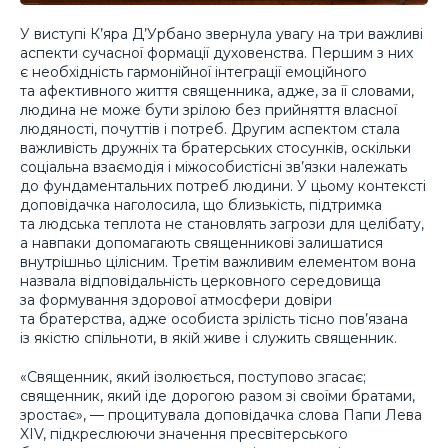
У виступі К’яра Д’Урбано звернула увагу на три важливі
аспекти сучасної формації духовенства. Першим з них
є необхідність гармонійної інтеграції емоційного
та афективного життя священника, адже, за її словами,
людина не може бути зрілою без прийняття власної
людяності, почуттів і потреб. Другим аспектом стала
важливість дружніх та братерських стосунків, оскільки
соціальна взаємодія і міжособистісні зв’язки належать
до фундаментальних потреб людини. У цьому контексті
доповідачка наголосила, що близькість, підтримка
та людська теплота не становлять загрози для целібату,
а навпаки допомагають священникові залишатися
внутрішньо цілісним. Третім важливим елементом вона
назвала відповідальність церковного середовища
за формування здорової атмосфери довіри
та братерства, адже особиста зрілість тісно пов’язана
із якістю спільноти, в якій живе і служить священник.
«Священник, який ізолюється, поступово згасає;
священник, який іде дорогою разом зі своїми братами,
зростає», — процитувала доповідачка слова Папи Лева
XIV, підкреслюючи значення пресвітерського