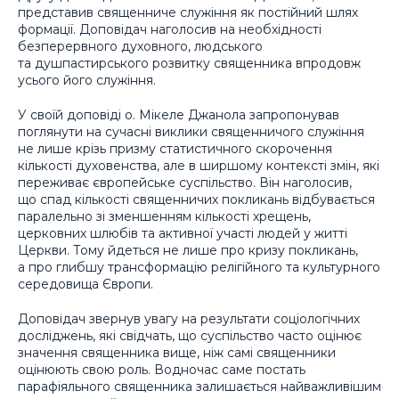
представив священниче служіння як постійний шлях
формації. Доповідач наголосив на необхідності
безперервного духовного, людського
та душпастирського розвитку священника впродовж
усього його служіння.
У своїй доповіді о. Мікеле Джанола запропонував
поглянути на сучасні виклики священничого служіння
не лише крізь призму статистичного скорочення
кількості духовенства, але в ширшому контексті змін, які
переживає європейське суспільство. Він наголосив,
що спад кількості священничих покликань відбувається
паралельно зі зменшенням кількості хрещень,
церковних шлюбів та активної участі людей у житті
Церкви. Тому йдеться не лише про кризу покликань,
а про глибшу трансформацію релігійного та культурного
середовища Європи.
Доповідач звернув увагу на результати соціологічних
досліджень, які свідчать, що суспільство часто оцінює
значення священника вище, ніж самі священники
оцінюють свою роль. Водночас саме постать
парафіяльного священника залишається найважливішим