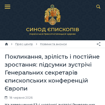
СИНОД ЄПИСКОПІВ
Української Греко-Католицької Церкви
Прес-центр
Новини та анонси
Покликання, зрілість і постійне
зростання: підсумки зустрічі
Генеральних секретарів
єпископських конференцій
Європи
18 червня 2026
На завершення 53-ї щорічної зустрічі Генеральних