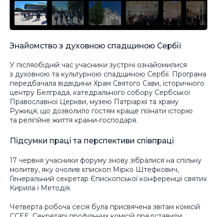
Знайомство з духовною спадщиною Сербії
У післяобідній час учасники зустрічі ознайомилися
з духовною та культурною спадщиною Сербії. Програма
передбачала відвідини Храм Святого Сави, історичного
центру Белграда, катедрального собору Сербської
Православної Церкви, музею Патріархії та храму
Ружиця, що дозволило гостям краще пізнати історію
та релігійне життя країни-господаря.
Підсумки праці та перспективи співпраці
17 червня учасники форуму знову зібралися на спільну
молитву, яку очолив єпископ Мірко Штефкович,
Генеральний секретар Єпископської конференції святих
Кирила і Методія.
Четверта робоча сесія була присвячена звітам комісій
CCEE. Секретарі профільних комісій представили