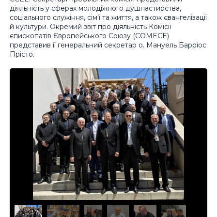
діяльність у сферах молодіжного душпастирства,
соціального служіння, сім’ї та життя, а також євангелізації
й культури. Окремий звіт про діяльність Комісії
єпископатів Європейського Союзу (COMECE)
представив її генеральний секретар о. Мануель Барріос
Прієто.