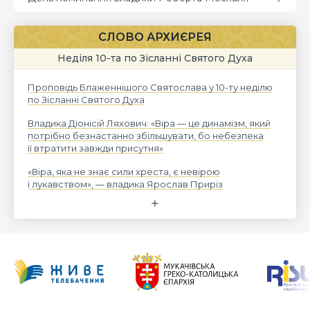
СЛОВО АРХИЄРЕЯ
Неділя 10-та по Зісланні Святого Духа
Проповідь Блаженнішого Святослава у 10-ту неділю
по Зісланні Святого Духа
Владика Діонісій Ляхович: «Віра — це динамізм, який
потрібно безнастанно збільшувати, бо небезпека
її втратити завжди присутня»
«Віра, яка не знає сили хреста, є невірою
і лукавством», — владика Ярослав Приріз