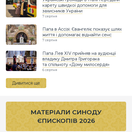
карету швидкої допомоги для
захисників України
7 серпня
Папа в Ассізі: Євангеліє показує шлях
життя і допомагає віднайти сенс
7 серпня
Папа Лев XIV прийняв на аудієнції
владику Дмитра Григорака
та спільноту «Дому милосердя»
6 серпня
Дивитися ще
МАТЕРІАЛИ СИНОДУ
ЄПИСКОПІВ 2026