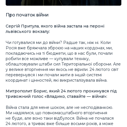
Про початок війни
Сергій Притула, якого війна застала на пероні
львівського вокзалу:
Чи готувалися ми до війни? Радше так, ніж ні. Коли
Росія вже бряжчала зброєю на наших кордонах, ми,
покладаючись на ті бюджети, що в нас були, почали
робити все можливе — купували техніку,
облаштовували штаби сил Територіальної оборони. Але
у велике вторгнення ми якось не вірили. 24 лютого світ
перевернувся і ми почали жити в іншій системі
координат і цінностей, які викристалізувала війна.
Митрополит Борис, який 24 лютого прокинувся під
тривожний голос «Владико, ставайте — війна!»:
Війна стала для мене шоком, але не несподіванкою.
Ми надіялися, що повномасштабного вторгнення
не буде, але воно таки відбулося. Війна не почалася
24 лютого, а триває вже більше восьми років, а може