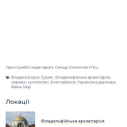
Пресслужба Секретаріату Синоду Єпископів УГКЦ
Владика Борис Ґудзяк
,
Філадельфійська архиєпархія
,
Церква і суспільство
,
Благодійність
,
Українська держава
,
Війна
,
Мир
Локації
Філадельфійська архиєпархія