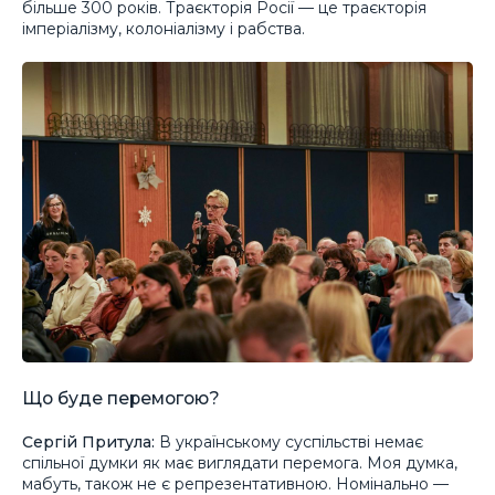
більше 300 років. Траєкторія Росії — це траєкторія
імперіалізму, колоніалізму і рабства.
Що буде перемогою?
Сергій Притула:
В українському суспільстві немає
спільної думки як має виглядати перемога. Моя думка,
мабуть, також не є репрезентативною. Номінально —