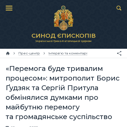
СИНОД ЄПИСКОПІВ
Української Греко-Католицької Церкви
Прес-центр
Інтерв’ю та коментарі
«Перемога буде тривалим
процесом»: митрополит Борис
Ґудзяк та Сергій Притула
обмінялися думками про
майбутню перемогу
та громадянське суспільство