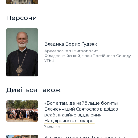
Персони
Владика Борис Ґудзяк
Архиєпископ і митрополит
Філадельфійський, Член Постійного Синоду
УГКЦ
Дивіться також
«Бог є там, де найбільше болить»:
Блаженніший Святослав відвідав
реабілітаційне відділення
Надвірнянської лікарні
7 серпня
Українські громади в Італії передали