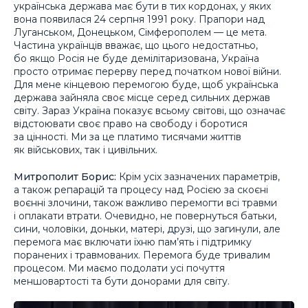
українська держава має бути в тих кордонах, у яких
вона появилася 24 серпня 1991 року. Прапори над
Луганськом, Донецьком, Сімферополем — це мета.
Частина українців вважає, що цього недостатньо,
бо якщо Росія не буде демілітаризована, Україна
просто отримає перерву перед початком нової війни.
Для мене кінцевою перемогою буде, щоб українська
держава зайняла своє місце серед сильних держав
світу. Зараз Україна показує всьому світові, що означає
відстоювати своє право на свободу і боротися
за цінності. Ми за це платимо тисячами життів
як військових, так і цивільних.
Митрополит Борис:
Крім усіх зазначених параметрів,
а також репарацій та процесу над Росією за скоєні
воєнні злочини, також важливо перемогти всі травми
і оплакати втрати. Очевидно, не повернуться батьки,
сини, чоловіки, доньки, матері, друзі, що загинули, але
перемога має включати їхню пам’ять і підтримку
поранених і травмованих. Перемога буде тривалим
процесом. Ми маємо подолати усі почуття
меншовартості та бути донорами для світу.