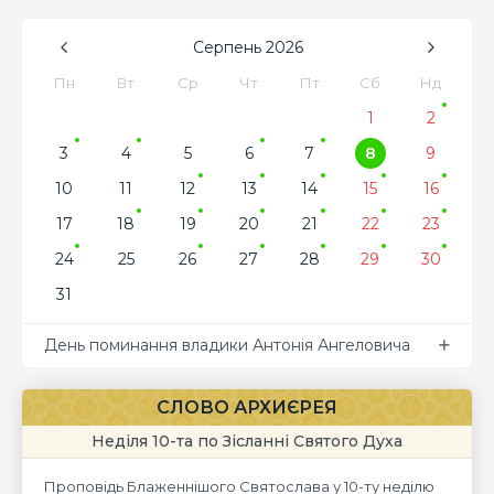
Серпень
2026
Пн
Вт
Ср
Чт
Пт
Сб
Нд
1
2
3
4
5
6
7
8
9
10
11
12
13
14
15
16
17
18
19
20
21
22
23
24
25
26
27
28
29
30
31
День поминання владики Антонія Ангеловича
СЛОВО АРХИЄРЕЯ
Неділя 10-та по Зісланні Святого Духа
Проповідь Блаженнішого Святослава у 10-ту неділю