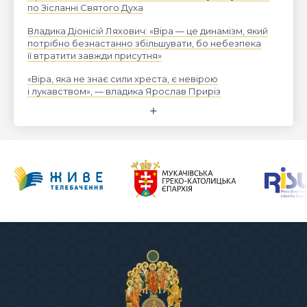
по Зісланні Святого Духа
Владика Діонісій Ляхович: «Віра — це динамізм, який
потрібно безнастанно збільшувати, бо небезпека
її втратити завжди присутня»
«Віра, яка не знає сили хреста, є невірою
і лукавством», — владика Ярослав Приріз