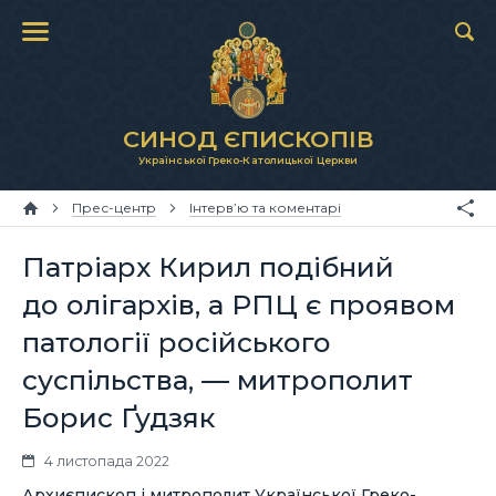
СИНОД ЄПИСКОПІВ
Української Греко-Католицької Церкви
Прес-центр
Інтерв’ю та коментарі
Патріарх Кирил подібний
до олігархів, а РПЦ є проявом
патології російського
суспільства, — митрополит
Борис Ґудзяк
4 листопада 2022
Архиєпископ і митрополит Української Греко-