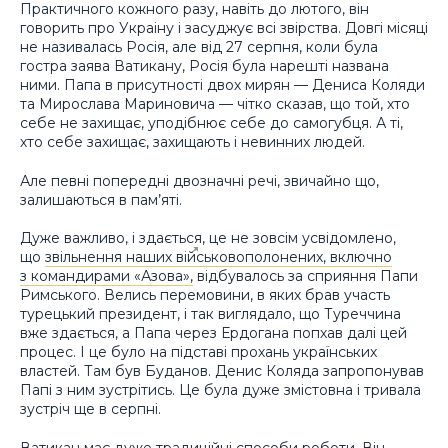
Практичного кожного разу, навіть до лютого, він
говорить про Украіну і засуджує всі звірства. Довгі місяці
не називалась Росія, але від 27 серпня, коли була
гостра заява Ватикану, Росія була нарешті названа
ними. Папа в присутності двох мирян — Дениса Коляди
та Мирослава Мариновича — чітко сказав, що той, хто
себе не захищає, уподібнює себе до самогубця. А ті,
хто себе захищає, захищають і невинних людей.
Але певні попередні двозначні речі, звичайно що,
залишаються в пам’яті.
Дуже важливо, і здається, це не зовсім усвідомлено,
що
звільнення наших військовополонених, включно
з командирами «Азова»,
відбувалось за сприяння Папи
Римського. Велись перемовини, в яких брав участь
турецький президент, і так виглядало, що Туреччина
вже здається, а Папа через Ердогана попхав далі цей
процес. І це було на підставі прохань українських
властей. Там був Буданов. Денис Коляда запропонував
Папі з ним зустрітись. Це була дуже змістовна і тривала
зустріч ще в серпні.
Ватикан має дуже традиційні способи роботи. Він