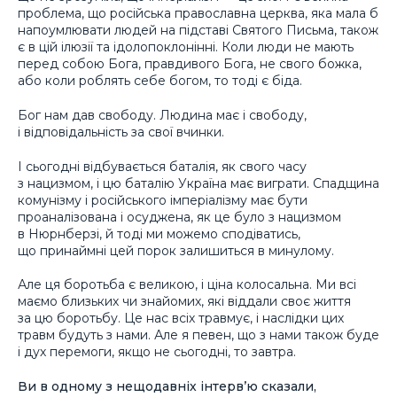
проблема, що російська православна церква, яка мала б
напоумлювати людей на підставі Святого Письма, також
є в цій ілюзії та ідолопоклонінні. Коли люди не мають
перед собою Бога, правдивого Бога, не свого божка,
або коли роблять себе богом, то тоді є біда.
Бог нам дав свободу. Людина має і свободу,
і відповідальність за свої вчинки.
І сьогодні відбувається баталія, як свого часу
з нацизмом, і цю баталію Україна має виграти. Спадщина
комунізму і російського імперіалізму має бути
проаналізована і осуджена, як це було з нацизмом
в Нюрнберзі, й тоді ми можемо сподіватись,
що принаймні цей порок залишиться в минулому.
Але ця боротьба є великою, і ціна колосальна. Ми всі
маємо близьких чи знайомих, які віддали своє життя
за цю боротьбу. Це нас всіх травмує, і наслідки цих
травм будуть з нами. Але я певен, що з нами також буде
і дух перемоги, якщо не сьогодні, то завтра.
Ви в одному з нещодавніх інтерв’ю сказали,