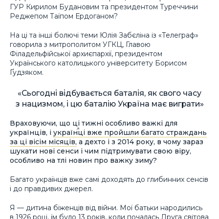
ГУР Кирилом Будановим та президентом Туреччини
Реджепом Таїпом Ердоганом?
На ці та інші болючі теми Юлія Забєліна із «Телеграф»
говорила з митрополитом УГКЦ, Главою
Філадельфійської архиєпархії, президентом
Українського католицького університету Борисом
Ґудзяком.
«Сьогодні відбувається баталія, як свого часу
з нацизмом, і цю баталію Україна має виграти»
Враховуючи, що ці тижні особливо важкі для
українців, і
українці вже пройшли багато страждань
за ці вісім місяців,
а дехто і з 2014 року, в чому зараз
шукати нові сенси і чим підтримувати свою віру,
особливо на тлі новин про важку зиму?
Багато українців вже самі доходять до глибинних сенсів
і до правдивих джерел.
Я — дитина біженців від війни. Мої батьки народились
в 1926 році, їм було 13 років, коли почалась Друга світова