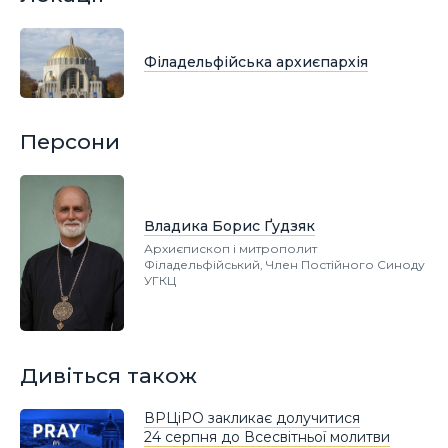
Філадельфійська архиєпархія
Персони
Владика Борис Ґудзяк
Архиєпископ і митрополит
Філадельфійський, Член Постійного Синоду
УГКЦ
Дивіться також
ВРЦіРО закликає долучитися
24 серпня до Всесвітньої молитви