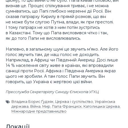
цьому), то цієї війни б не було. Папа кивав головою, він
визнав це. Процес спілкування триває, і не можна
сумніватись, що Папі глибоко мерзенні дії Росії. Він
сказав патріарху Кирилу в прямій розмові, що він
не може бути слугою Путіна, влади, як при престолі.
І тому патріарх не хотів з ним потім зустрітись
в Казахстані. Тому що Папа висловився чітко і так,
як до того Папи не висловлювались.
Напевно, в загальному шумі це звучить м’яко. Але його
голос звучить там, де наш голос не доходить.
Наприклад, в Африці чи Південній Америці. Досі лише
14 % населення світу живе в країнах, які впровадили
санкції проти Росії. Африка і Південна Америка якраз
цього не зробили. А там голос Папи звучить. Він
говорить, що Україна є жертвою цієї війни.
Пресслужба Секретаріату Синоду Єпископів УГКЦ
Владика Борис Ґудзяк
,
Церква і суспільство
,
Українська
держава
,
Війна
,
Мир
,
Папа Франциск
,
Католицька Церква
,
Міжнародне представництво
Локації