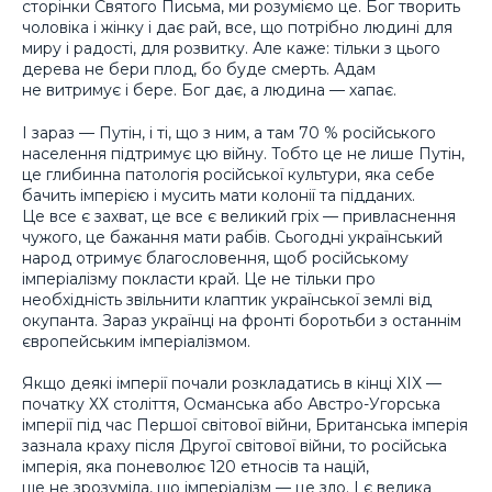
сторінки Святого Письма, ми розуміємо це. Бог творить
чоловіка і жінку і дає рай, все, що потрібно людині для
миру і радості, для розвитку. Але каже: тільки з цього
дерева не бери плод, бо буде смерть. Адам
не витримує і бере. Бог дає, а людина — хапає.
І зараз — Путін, і ті, що з ним, а там 70 % російського
населення підтримує цю війну. Тобто це не лише Путін,
це глибинна патологія російської культури, яка себе
бачить імперією і мусить мати колонії та підданих.
Це все є захват, це все є великий гріх — привласнення
чужого, це бажання мати рабів. Сьогодні український
народ отримує благословення, щоб російському
імперіалізму покласти край. Це не тільки про
необхідність звільнити клаптик української землі від
окупанта. Зараз українці на фронті боротьби з останнім
європейським імперіалізмом.
Якщо деякі імперії почали розкладатись в кінці ХIХ —
початку ХХ століття, Османська або Австро-Угорська
імперії під час Першої світової війни, Британська імперія
зазнала краху після Другої світової війни, то російська
імперія, яка поневолює 120 етносів та націй,
ще не зрозуміла, що імперіалізм — це зло. І є велика