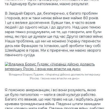
та Аденауер були католиками, маємо результат.
В Західній Європі, де, безперечно, є багато проблем
і пороків, все ж таки немає війни вже майже 80 років.
І це є велике досягнення. Бувши там, я часто возив
людей і до одного місця, і до другого. Над цією темою
зараз тяжко роздумувати, не те, що говорити, але були
німці, які про це думали ще під час Другої світової війни.
Наша проблема, що ми не можемо Україну перенести
десь між Францією та Іспанією, щоб зробити таку собі
Швейцарію в горах. Ми є приречені, ми маємо хворого
північного сусіда.
Владика Борис Ґудзяк: «Українці дійсно долають імперську
Росію. І вона має впасти на дно»
Я пояснюю американцям, і всі вони розуміють, якою
це було патологією — мати в своїй культурі рабство.
Багато хто вважав, що має право на це, і відбулась дуже
кривава громадянська війна. Південні штати захищали
своє «право» мати рабів. Південь програв війну, рабство