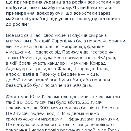
що примирення українців та росіян все ж таки має
відбутись, але в майбутньому. Як ви бачите таке
примирення, враховуючи, що все ж таки зараз
майже всі українці відчувають праведну ненависть
до росіян?
Все має свій час і своє місце. Я служив сім років
єпископом в Західній Європі, яка була проорана різними
війнами майже покоління. Наприклад, франко-
німецькими. Недалеко від Парижу є дві географічні
точки: Реймс, де була меса примирення в 1962 році,
в якій брали участь канцлер Німеччини Конрад
Аденауер та президент Франції Шарль де Голль,
а трохи далі від Парижу є Вердене — місце,
де 850 тисяч людей або були вбиті, або пропали
безвісті, або були покалічені за 300 днів.
Фронт мав 10 чи 12 кілометрів довжини та 3 кілометри
глибини. 300 тисяч там було вбито, 250 тисяч
покалічено і ще 300 тисяч пропало безвісті в болотах.
Це 3 тисячі людей щодня. Між двома мнимо
християнськими народами — французами та німцями.
Це відбувалось кожного століття, якщо не кожного
покоління. І через провід розумних людей, а де Голль