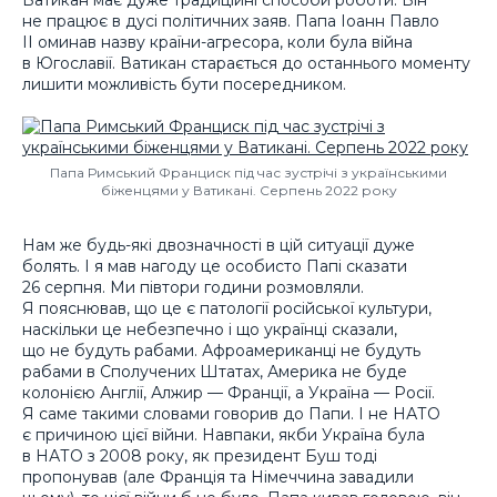
не працює в дусі політичних заяв. Папа Іоанн Павло
ІІ оминав назву країни-агресора, коли була війна
в Югославії. Ватикан старається до останнього моменту
лишити можливість бути посередником.
Папа Римський Франциск під час зустрічі з українськими
біженцями у Ватикані. Серпень 2022 року
Нам же будь-які двозначності в цій ситуації дуже
болять. І я мав нагоду це особисто Папі сказати
26 серпня. Ми півтори години розмовляли.
Я пояснював, що це є патології російської культури,
наскільки це небезпечно і що українці сказали,
що не будуть рабами. Афроамериканці не будуть
рабами в Сполучених Штатах, Америка не буде
колонією Англії, Алжир — Франції, а Україна — Росії.
Я саме такими словами говорив до Папи. І не НАТО
є причиною цієї війни. Навпаки, якби Україна була
в НАТО з 2008 року, як президент Буш тоді
пропонував (але Франція та Німеччина завадили