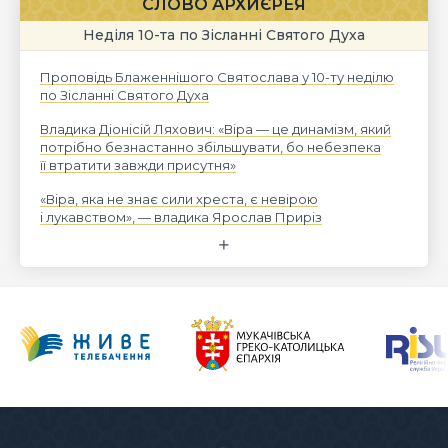
СЛОВО АРХИЄРЕЯ
Неділя 10-та по Зісланні Святого Духа
Проповідь Блаженнішого Святослава у 10-ту неділю
по Зісланні Святого Духа
Владика Діонісій Ляхович: «Віра — це динамізм, який
потрібно безнастанно збільшувати, бо небезпека
її втратити завжди присутня»
«Віра, яка не знає сили хреста, є невірою
і лукавством», — владика Ярослав Приріз