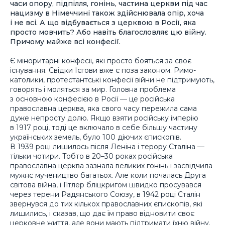
часи опору, підпілля, гонінь, частина церкви під час
нацизму в Німеччині також здійснювала опір, хоча
і не всі. А що відбувається з церквою в Росії, яка
просто мовчить? Або навіть благословляє цю війну.
Причому майже всі конфесії.
Є міноритарні конфесії, які просто бояться за своє
існування. Свідки Ієгови вже є поза законом. Римо-
католики, протестантські конфесії війни не підтримують,
говорять і моляться за мир. Головна проблема
з основною конфесією в Росії — це російська
православна церква, яка свого часу пережила сама
дуже непросту долю. Якщо взяти російську імперію
в 1917 році, тоді це включало в себе більшу частину
українських земель, було 100 діючих єпископів.
В 1939 році лишилось після Леніна і терору Сталіна —
тільки чотири. Тобто в 20–30 роках російська
православна церква зазнала великих гонінь і засвідчила
мужнє мучеництво багатьох. Але коли почалась Друга
світова війна, і Гітлер бліцкригом швидко просувався
через терени Радянського Союзу, в 1942 році Сталін
звернувся до тих кількох православних єпископів, які
лишились, і сказав, що дає їм право відновити своє
церковне життя, але вони мають підтримати їхню війну.