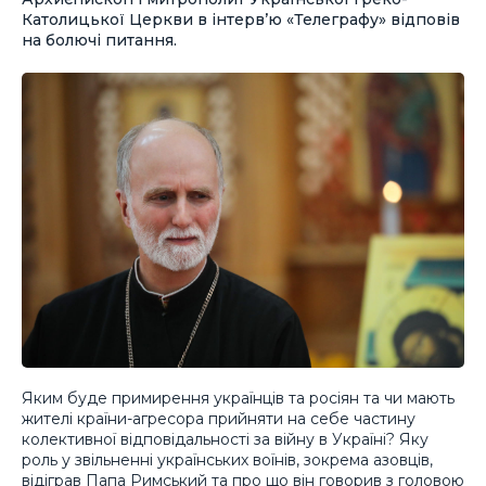
Католицької Церкви в інтерв’ю «Телеграфу» відповів
на болючі питання.
Яким буде примирення українців та росіян та чи мають
жителі країни-агресора прийняти на себе частину
колективної відповідальності за війну в Україні? Яку
роль у звільненні українських воїнів, зокрема азовців,
відіграв Папа Римський та про що він говорив з головою