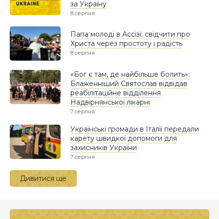
за Україну
8 серпня
Папа молоді в Ассізі: свідчити про
Христа через простоту і радість
8 серпня
«Бог є там, де найбільше болить»:
Блаженніший Святослав відвідав
реабілітаційне відділення
Надвірнянської лікарні
7 серпня
Українські громади в Італії передали
карету швидкої допомоги для
захисників України
7 серпня
Дивитися ще