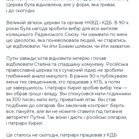
Церква була відновлена, але у формі, яка триває
і до сьогодні.
Великий зв’язок церкви та органів НКВД і КДБ. В 90-х
роках була нагода зробити вибір для всіх жителів
колишнього Радянського Союзу. Чи називати по імені
цю ідеологію, яка поневолювала людей, чи старатись
це відбілювати. Чи йти Божим шляхом, чи йти захватом.
Путін завжди хотів відновити імперію і почав
відбілювати Сталіна та спадщину комунізму. Російська
православна церква та її сучасний лідер не зробили
глибинний аналіз минулого. В ранніх 90-х публікували
імена тих священників, хто працював з КГБ, а потім
це завершилось. І патріарх Кирил зробив вибір теж —
він обрав гроші і владу. Він спокусився мати годинники
за 300 тисяч, мати яхту, приватний літак. Він став
подібним до олігархів. Він заключив контракт: беріть
все, пануйте, але ви не можете ставити під питання
авторитет Путіна. Так вони і діють: і російські олігархи,
і патріарх Кирил.
Це сталось не сьогодні, патріарх працював з КДБ