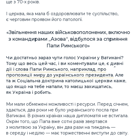
ще з 70-х років.
І церква, яка мала б оздоровлювати те суспільство,
є черговим проявом його патології.
«Звільнення наших військовополонених, включно
з командирами „Азова“, відбулося за сприяння
Папи Римського»
Чи достатньо зараз чути голос України у Ватикані?
Тому що весь цей час, і ви коментували це, є дивні
дії і слова Папи Римського, наприклад, про
пропозиції миру до українського президента.
Але
та ж Соціальна доктрина католицької церкви каже,
що якщо на тебе напали, то маєш захищатись,
як Україна і робить.
Ми мали обмежені можливості і ресурси. Перед січнем,
здається, два роки не було українського посла при
Ватикані. В різних країнах наша дипломатія не встигала.
Окрім того, що Папа вже сотні разів звертався
з молитвою за Україну, він два рази на тиждень —
в середу і неділю — має торжественні виступи до світу.