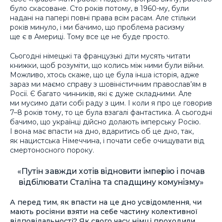
було скасоване. Сто років потому, в 1960-му, були
надані на папері повні права всім расам. Але стільки
років минуло, і ми бачимо, що проблема расизму
ще є в Америці. Тому все це не буде просто.
Сьогодні німецькі та французькі діти мусять читати
книжки, щоб розуміти, що колись між ними були війни.
Можливо, хтось скаже, що це була інша історія, адже
зараз ми маємо справу з шовіністичним православ’ям в
Росії. Є багато чинників, які є дуже складними. Але
ми мусимо дати собі раду з цим. І коли я про це говорив
7–8 років тому, то це була взагалі фантастика. А сьогодні
бачимо, що українці дійсно долають імперську Росію.
І вона має впасти на дно, вдаритись об це дно, так,
як нацистська Німеччина, і почати себе очищувати від
смертоносного пороку.
«Путін завжди хотів відновити імперію і почав
відбілювати Сталіна та спадщину комунізму»
А перед тим, як впасти на це дно усвідомлення, чи
мають росіяни взяти на себе частину колективної
відповідальності? Як свого часу німці проходили