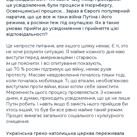
це усвідомлення, були процеси в Нюрнбергу,
Освенцимські процеси… Зараз в Європі популярний
наратив, що це все ж таки війна Путіна і його
режима, а росіяни теж під окупацією. Як в таких
умовах прийти до усвідомлення і прийняття цієї
відповідальності?
Це непросте питання, але іншого шляху немає. Є ті, хто
не хоче розуміти ситуацію. Я майже кожного дня маю
виступи перед американцями і стараюсь
їм це пояснити. І всі опитування показують,
що 70 % росіян підтримує цю війну, немає рухів
протесту. Масове невдоволення почалось тільки тоді,
коли почалась мобілізація. Ті, що втікали, необов’язково
виступали проти війни, вони хотіли себе захистити.
Мерзенність цього процесу проявляється. З кожним
днем, я думаю, приходить усвідомлення, що це не лише
Путін робить. І навіть якщо б замість нього прийшов би
хтось інший, то був би все рівно майже такий режим.
Процес вимагає загального соціального і культурного
очищення.
Українська греко-католицька церква переживала