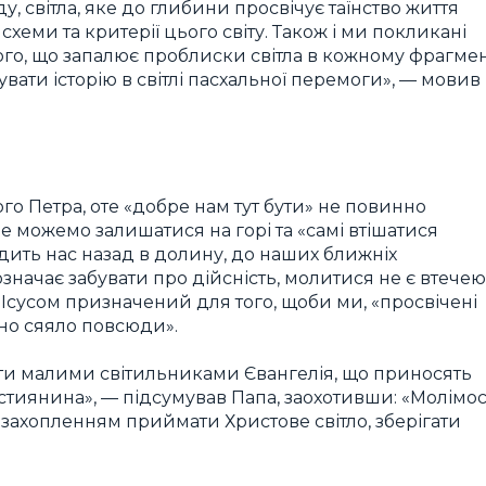
у, світла, яке до глибини просвічує таїнство життя
хеми та критерії цього світу. Також і ми покликані
лого, що запалює проблиски світла в кожному фрагмен
вати історію в світлі пасхальної перемоги», — мовив
го Петра, оте «добре нам тут бути» не повинно
е можемо залишатися на горі та «самі втішатися
водить нас назад в долину, до наших ближніх
означає забувати про дійсність, молитися не є втечею
з Ісусом призначений для того, щоби ми, «просвічені
оно сяяло повсюди».
ти малими світильниками Євангелія, що приносять
ристиянина», — підсумував Папа, заохотивши: «Молімо
з захопленням приймати Христове світло, зберігати