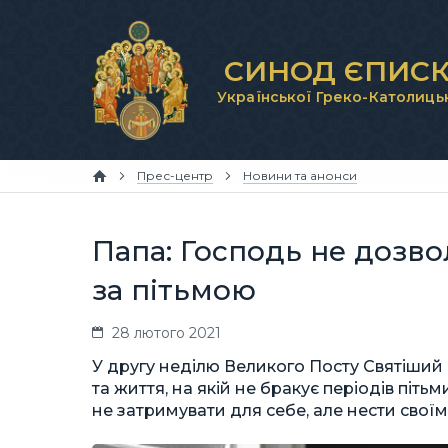
СИНОД ЄПИСК
Української Греко-Католиць
Прес-центр
Новини та анонси
Папа: Господь не дозво
за пітьмою
28 лютого 2021
У другу неділю Великого Посту Святіший 
та життя, на якій не бракує періодів пітьми
не затримувати для себе, але нести свої