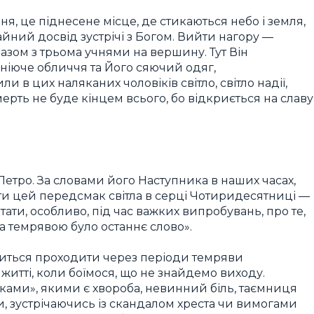
ня, це піднесене місце, де стикаються небо і земля,
ний досвід зустрічі з Богом. Вийти нагору —
разом з трьома учнями на вершину. Тут Він
іюче обличчя та Його сяючий одяг,
 в цих наляканих чоловіків світло, світло надії,
ерть не буде кінцем всього, бо відкриється на славу
Петро. За словами його Наступника в наших часах,
ти цей передсмак світла в серці Чотиридесятниці —
ати, особливо, під час важких випробувань, про те,
за темрявою було останнє слово».
одиться проходити через періоди темряви
житті, коли боїмося, що не знайдемо виходу.
ками», якими є хвороба, невинний біль, таємниця
и, зустрічаючись із скандалом хреста чи вимогами