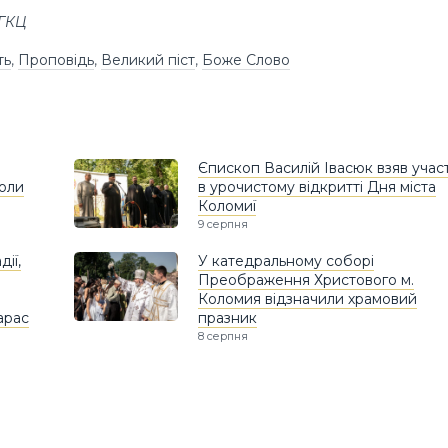
УГКЦ
ть
,
Проповідь
,
Великий піст
,
Боже Слово
Єпископ Василій Івасюк взяв учас
коли
в урочистому відкритті Дня міста
Коломиї
9 серпня
ії,
У катедральному соборі
Преображення Христового м.
Коломия відзначили храмовий
арас
празник
8 серпня