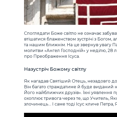
Споглядати Боже світло не означає забув
втішатися блаженством зустрічі з Богом, 
та нашим ближнім. На це звернув увагу
молитви «Ангел Господній» у неділю, 28 л
про Преображення Ісуса.
Назустріч Божому світлу
Як нагадав Святіший Отець, незадовго до 
Він багато страждатиме й буде виданий на
Його найближчих друзів». Їхні уявлення п
охоплює тривога через те, що Учитель, Я
злочинець… І саме тоді Ісус кличе Петра, Я