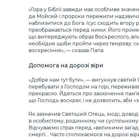
«Гора у Біблії завжди має особливе значен
де Мойсей і пророки пережили надзвичай
наблизитися до Бога. Ісус сходить вгору 
преображається перед ними. Його промен
що випереджують образ Воскреслого, влили
необхідне щоби пройти через темряву: см
воскресіння», — сказав Папа.
Допомога на дорозі віри
«Добре нам тут бути», — вигукнув святий 
перебувати з Господом на горі, пережива
прекрасно. Йдеться про заохочення пам’ят
що Господь воскрес і не дозволить, аби «
Як зазначив Святіший Отець, іноді, дов
в особистому, родинному чи суспільному 
Відчуваємо страх перед «великими загад
смерті… Часто спотикаємося на дорозі вір