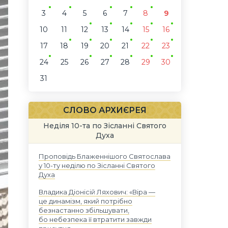
3
4
5
6
7
8
9
10
11
12
13
14
15
16
17
18
19
20
21
22
23
24
25
26
27
28
29
30
31
СЛОВО АРХИЄРЕЯ
Неділя 10-та по Зісланні Святого
Духа
Проповідь Блаженнішого Святослава
у 10-ту неділю по Зісланні Святого
Духа
Владика Діонісій Ляхович: «Віра —
це динамізм, який потрібно
безнастанно збільшувати,
бо небезпека її втратити завжди