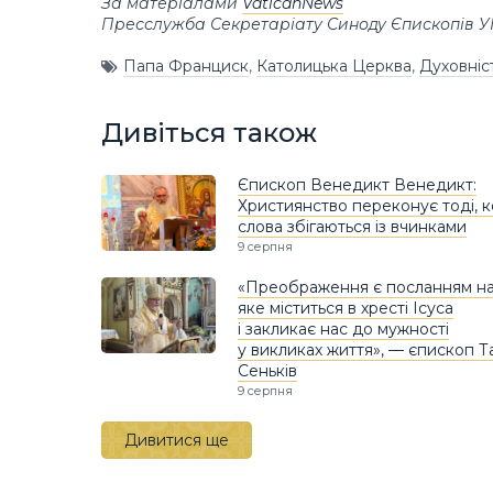
За матеріалами
VaticanNews
Пресслужба Секретаріату Синоду Єпископів 
Папа Франциск
,
Католицька Церква
,
Духовніс
Дивіться також
Єпископ Венедикт Венедикт:
Християнство переконує тоді, 
слова збігаються із вчинками
9 серпня
«Преображення є посланням над
яке міститься в хресті Ісуса
і закликає нас до мужності
у викликах життя», — єпископ Т
Сеньків
9 серпня
Дивитися ще