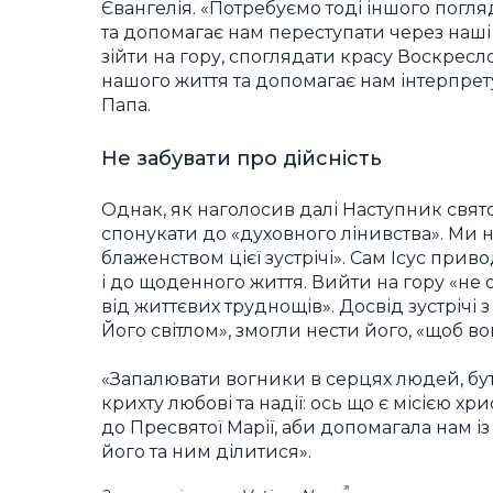
Євангелія. «Потребуємо тоді іншого погляд
та допомагає нам переступати через наші с
зійти на гору, споглядати красу Воскрес
нашого життя та допомагає нам інтерпрету
Папа.
Не забувати про дійсність
Однак, як наголосив далі Наступник свято
спонукати до «духовного лінивства». Ми н
блаженством цієї зустрічі». Сам Ісус при
і до щоденного життя. Вийти на гору «не 
від життєвих труднощів». Досвід зустрічі 
Його світлом», змогли нести його, «щоб в
«Запалювати вогники в серцях людей, бу
крихту любові та надії: ось що є місією х
до Пресвятої Марії, аби допомагала нам і
його та ним ділитися».