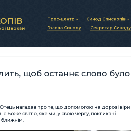
ОПІВ
Прес-центр
Синод Єпископів
Голова Синоду
Секретар Синоду
кої Церкви
Новини та анонси
Статут Синоду Єписко
Інтерв’ю та коментарі
Регламент Синоду Єп
Проповіді та промови
Положення про Голов
Молитовне прикликанн
Синодальні органи
Секретаріат Синоду
Контактна інформація
лить, щоб останнє слово було
Отець нагадав про те, що допомогою на дорозі віри
, є Боже світло, яке ми, у свою чергу, покликані
м ближнім.