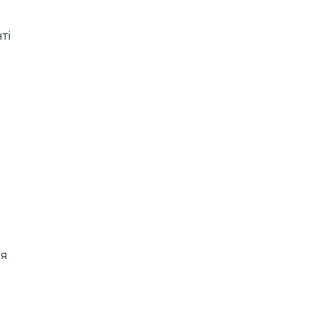
ті
ся