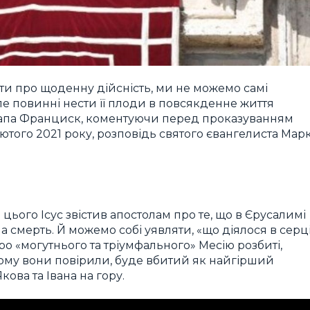
ати про щоденну дійсність, ми не можемо самі
але повинні нести її плоди в повсякденне життя
 Папа Франциск, коментуючи перед проказуванням
ютого 2021 року, розповідь святого євангелиста Мар
цього Ісус звістив апостолам про те, що в Єрусалимі
 смерть. Й можемо собі уявляти, «що діялося в серц
ро «могутнього та тріумфального» Месію розбиті,
кому вони повірили, буде вбитий як найгірший
кова та Івана на гору.