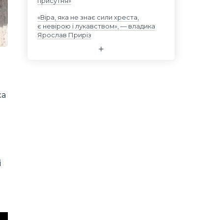
присутня»
«Віра, яка не знає сили хреста,
є невірою і лукавством», — владика
Ярослав Приріз
ка
і